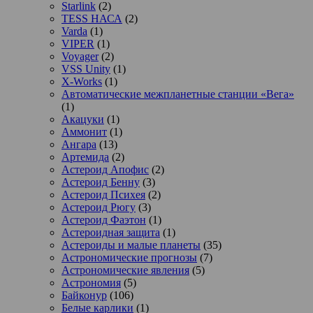
Starlink
(2)
TESS НАСА
(2)
Varda
(1)
VIPER
(1)
Voyager
(2)
VSS Unity
(1)
X-Works
(1)
Автоматические межпланетные станции «Вега»
(1)
Акацуки
(1)
Аммонит
(1)
Ангара
(13)
Артемида
(2)
Астероид Апофис
(2)
Астероид Бенну
(3)
Астероид Психея
(2)
Астероид Рюгу
(3)
Астероид Фаэтон
(1)
Астероидная защита
(1)
Астероиды и малые планеты
(35)
Астрономические прогнозы
(7)
Астрономические явления
(5)
Астрономия
(5)
Байконур
(106)
Белые карлики
(1)