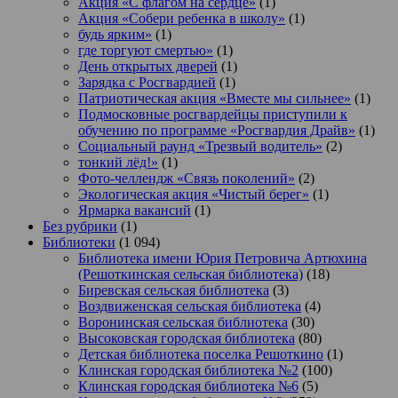
Акция «С флагом на сердце»
(1)
Акция «Собери ребенка в школу»
(1)
будь ярким»
(1)
где торгуют смертью»
(1)
День открытых дверей
(1)
Зарядка с Росгвардией
(1)
Патриотическая акция «Вместе мы сильнее»
(1)
Подмосковные росгвардейцы приступили к
обучению по программе «Росгвардия Драйв»
(1)
Социальный раунд «Трезвый водитель»
(2)
тонкий лёд!»
(1)
Фото-челлендж «Связь поколений»
(2)
Экологическая акция «Чистый берег»
(1)
Ярмарка вакансий
(1)
Без рубрики
(1)
Библиотеки
(1 094)
Библиотека имени Юрия Петровича Артюхина
(Решоткинская сельская библиотека)
(18)
Биревская сельская библиотека
(3)
Воздвиженская сельская библиотека
(4)
Воронинская сельская библиотека
(30)
Высоковская городская библиотека
(80)
Детская библиотека поселка Решоткино
(1)
Клинская городская библиотека №2
(100)
Клинская городская библиотека №6
(5)