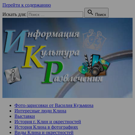
Перейти к содержанию

Искать для:
Поиск
Фото-зарисовки от Василия Кузьмина
Интересные люди Клина
Выставки
История г. Клин и окрестностей
История Клина в фотографиях
Виды Клина и окрестностей