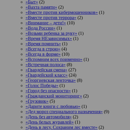
«Быт»
(2)
«Вахта памяти»
(2)
«Вместе против кибермошенников»
(1)
«Вместе против террора»
(2)
«Внимание – дети!»
(10)
«Вода России»
(1)
«Возьми ребенка за руку»
(1)
«Время НЕзависимых»
(1)
«Время помнить»
(1)
«Всегда в строю»
(4)
«Всегда в форме»
(10)
«Вспомним всех поименно»
(1)
«Встречная полоса»
(8)
«Гвардейская смена»
(27)
«Гвардейский класс»
(24)
«Георгиевская ленточка»
(8)
«Голос Победы»
(1)
«Город без опасности»
(1)
«Гражданский мониторинг»
(2)
«Грузовик»
(5)
«Дарите книги с любовью»
(1)
«Дед мороз специального назначения»
(9)
«День без автомобиля»
(2)
«День белых журавлей»
(1)
«День в лесу. Сохраним лес вместе»
(2)