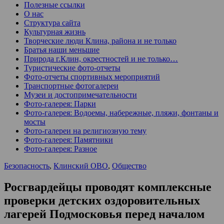
Полезные ссылки
О нас
Структура сайта
Культурная жизнь
Творческие люди Клина, района и не только
Братья наши меньшие
Природа г.Клин, окрестностей и не только…
Туристические фото-отчеты
Фото-отчеты спортивных мероприятий
Транспортные фотогалереи
Музеи и достопримечательности
Фото-галерея: Парки
Фото-галерея: Водоемы, набережные, пляжи, фонтаны и
мосты
Фото-галереи на религиозную тему
Фото-галерея: Памятники
Фото-галерея: Разное
Безопасность
,
Клинский ОВО
,
Общество
Росгвардейцы проводят комплексные
проверки детских оздоровительных
лагерей Подмосковья перед началом