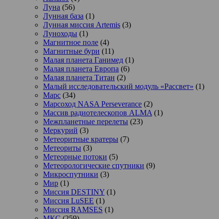
Луна
(56)
Лунная база
(1)
Лунная миссия Artemis
(3)
Луноходы
(1)
Магнитное поле
(4)
Магнитные бури
(11)
Малая планета Ганимед
(1)
Малая планета Европа
(6)
Малая планета Титан
(2)
Малый исследовательский модуль «Рассвет»
(1)
Марс
(34)
Марсоход NASA Perseverance
(2)
Массив радиотелескопов ALMA
(1)
Межпланетные перелеты
(23)
Меркурий
(3)
Метеоритные кратеры
(7)
Метеориты
(3)
Метеорные потоки
(5)
Метеорологические спутники
(9)
Микроспутники
(3)
Мир
(1)
Миссия DESTINY
(1)
Миссия LuSEE
(1)
Миссия RAMSES
(1)
МКС
(259)