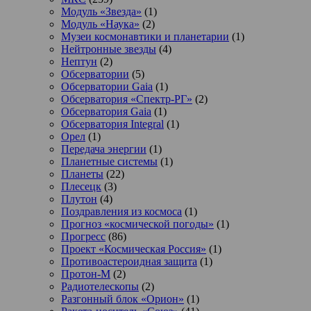
Модуль «Звезда»
(1)
Модуль «Наука»
(2)
Музеи космонавтики и планетарии
(1)
Нейтронные звезды
(4)
Нептун
(2)
Обсерватории
(5)
Обсерватории Gaia
(1)
Обсерватория «Спектр-РГ»
(2)
Обсерватория Gaia
(1)
Обсерватория Integral
(1)
Орел
(1)
Передача энергии
(1)
Планетные системы
(1)
Планеты
(22)
Плесецк
(3)
Плутон
(4)
Поздравления из космоса
(1)
Прогноз «космической погоды»
(1)
Прогресс
(86)
Проект «Космическая Россия»
(1)
Противоастероидная защита
(1)
Протон-М
(2)
Радиотелескопы
(2)
Разгонный блок «Орион»
(1)