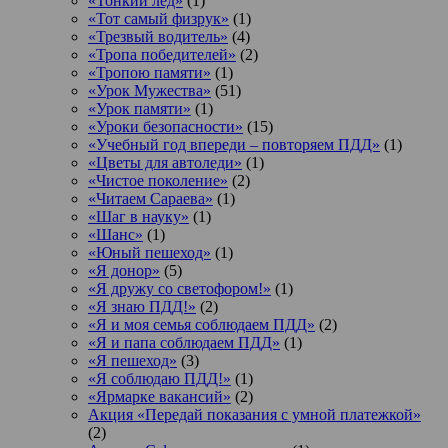
«Тонкий лед»
(1)
«Тот самый физрук»
(1)
«Трезвый водитель»
(4)
«Тропа победителей»
(2)
«Тропою памяти»
(1)
«Урок Мужества»
(51)
«Урок памяти»
(1)
«Уроки безопасности»
(15)
«Учебный год впереди – повторяем ПДД»
(1)
«Цветы для автоледи»
(1)
«Чистое поколение»
(2)
«Читаем Сараева»
(1)
«Шаг в науку»
(1)
«Шанс»
(1)
«Юный пешеход»
(1)
«Я донор»
(5)
«Я дружу со светофором!»
(1)
«Я знаю ПДД!»
(2)
«Я и моя семья соблюдаем ПДД»
(2)
«Я и папа соблюдаем ПДД»
(1)
«Я пешеход»
(3)
«Я соблюдаю ПДД!»
(1)
«Ярмарке вакансий»
(2)
Акция «Передай показания с умной платежкой»
(2)