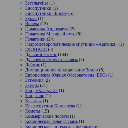
Бетельгейзе
(1)
Биоспутники
(1)
Биоспутники «Бион»
(5)
Буран
(1)
Венера
(12)
Галактика Андромеда
(2)
Галактика Млечный путь
(8)
Галактики
(24)
Гидрометеорологические спутники «Арктика»
(1)
ГЛОНАСС
(5)
Дальний космос
(144)
Дальняя космическая связь
(3)
Деймос
(1)
Дистанционное зондирование Земли
(5)
Европейская Южная Обсерватория (ESO)
(1)
Затмения
(2)
Звезды
(21)
Зонд «Хаябус-2»
(1)
Зонд Juno
(1)
Квазары
(1)
Квазиспутник Камоалева
(1)
Кометы
(15)
Коммерческие полеты
(1)
Космическая дальняя связь
(1)
Космическая система для наблюдения