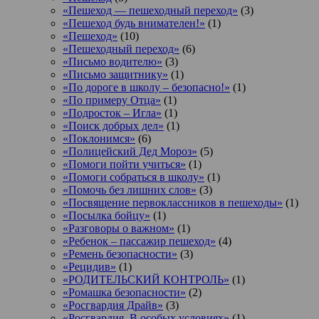
«Пешеход — пешеходный переход»
(3)
«Пешеход будь внимателен!»
(1)
«Пешеход»
(10)
«Пешеходный переход»
(6)
«Письмо водителю»
(3)
«Письмо защитнику»
(1)
«По дороге в школу – безопасно!»
(1)
«По примеру Отца»
(1)
«Подросток ‒ Игла»
(1)
«Поиск добрых дел»
(1)
«Поклонимся»
(6)
«Полицейский Дед Мороз»
(5)
«Помоги пойти учиться»
(1)
«Помоги собраться в школу»
(1)
«Помочь без лишних слов»
(3)
«Посвящение первоклассников в пешеходы»
(1)
«Посылка бойцу»
(1)
«Разговоры о важном»
(1)
«Ребенок – пассажир пешеход»
(4)
«Ремень безопасности»
(3)
«Рецидив»
(1)
«РОДИТЕЛЬСКИЙ КОНТРОЛЬ»
(1)
«Ромашка безопасности»
(2)
«Росгвардия Драйв»
(3)
«Росгвардия. В особых условиях»
(1)