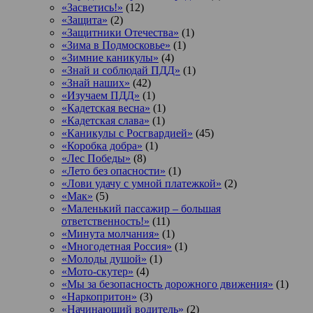
«Засветись!»
(12)
«Защита»
(2)
«Защитники Отечества»
(1)
«Зима в Подмосковье»
(1)
«Зимние каникулы»
(4)
«Знай и соблюдай ПДД»
(1)
«Знай наших»
(42)
«Изучаем ПДД»
(1)
«Кадетская весна»
(1)
«Кадетская слава»
(1)
«Каникулы с Росгвардией»
(45)
«Коробка добра»
(1)
«Лес Победы»
(8)
«Лето без опасности»
(1)
«Лови удачу с умной платежкой»
(2)
«Мак»
(5)
«Маленький пассажир – большая
ответственность!»
(11)
«Минута молчания»
(1)
«Многодетная Россия»
(1)
«Молоды душой»
(1)
«Мото-скутер»
(4)
«Мы за безопасность дорожного движения»
(1)
«Наркопритон»
(3)
«Начинающий водитель»
(2)