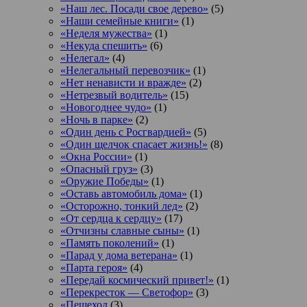
«Наш лес. Посади свое дерево»
(5)
«Наши семейные книги»
(1)
«Неделя мужества»
(1)
«Некуда спешить»
(6)
«Нелегал»
(4)
«Нелегальный перевозчик»
(1)
«Нет ненависти и вражде»
(2)
«Нетрезвый водитель»
(15)
«Новогоднее чудо»
(1)
«Ночь в парке»
(2)
«Один день с Росгвардией»
(5)
«Один щелчок спасает жизнь!»
(8)
«Окна России»
(1)
«Опасный груз»
(3)
«Оружие Победы»
(1)
«Оставь автомобиль дома»
(1)
«Осторожно, тонкий лед»
(2)
«От сердца к сердцу»
(17)
«Отчизны славные сыны»
(1)
«Память поколений»
(1)
«Парад у дома ветерана»
(1)
«Парта героя»
(4)
«Передай космический привет!»
(1)
«Перекресток — Светофор»
(3)
«Пешеход
(3)