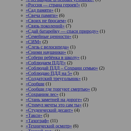
«Россия — страна героев!»
(1)
«Сад памяти»
(1)
«Свеча памяти»
(6)
«Своих не бросаем»
(1)
«Связь поколений»
(7)
«Сдай батарейку — спаси природу»
(1)
«Семейные ценности»
(1)
«СИМ»
(2)
«Слезь с велосипеда»
(1)
«Сними наушники»
(1)
«Собери ребёнка в школу»
(1)
«Соблюдаем ПДД!»
(2)
«Соблюдай ПДД – Сохрани семью»
(2)
«Соблюдаю ПДД на 5»
(3)
«Солдатский треугольник»
(1)
«Сообщи
(1)
«Сообщи где торгуют смертью»
(3)
«Сохраним лес»
(1)
«Стань заметней на дороге»
(2)
«Стимул мечты это сам ты»
(1)
«Студенческий десант»
(4)
«Такси»
(5)
«Тахограф»
(11)
«Технический осмотр»
(6)