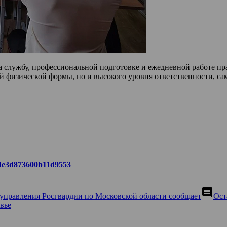
а службу, профессиональной подготовке и ежедневной работе 
ей физической формы, но и высокого уровня ответственности, с
a6de3d873600b11d9553
comment
 управления Росгвардии по Московской области сообщает
Ост
вье