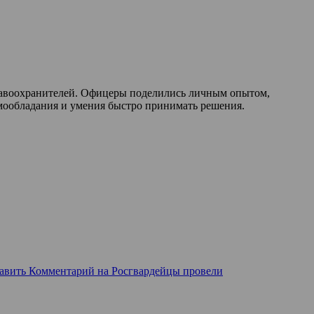
правоохранителей. Офицеры поделились личным опытом,
амообладания и умения быстро принимать решения.
авить Комментарий
на Росгвардейцы провели