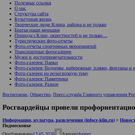
Полезные ссылки
О нас
Структура сайта
Культурная жизнь
Творческие люди Клина, района и не только
Братья наши меньшие
Природа г.Клин, окрестностей и не только…
Туристические фото-отчеты
Фото-отчеты спортивных мероприятий
Транспортные фотогалереи
Музеи и достопримечательности
Фото-галерея: Парки
Фото-галерея: Водоемы, набережные, пляжи, фонтаны и 
Фото-галереи на религиозную тему
Фото-галерея: Памятники
Фото-галерея: Разное
Воспитание
,
Общество
,
Пресс-служба Главного управления Ро
Росгвардейцы провели профориентацио
Информация, культура, развлечения (infoce-klin.ru)
>
Новости
Подмосковье
Опубликовано
13.05.2026
Автор
informer