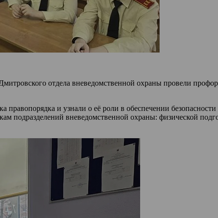
и Дмитровского отдела вневедомственной охраны провели профо
ка правопорядка и узнали о её роли в обеспечении безопасност
икам подразделений вневедомственной охраны: физической подго