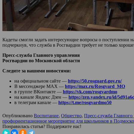
Кадеты смогли задать интересующие вопросы о поступлении н
подчеркнув, что служба в Росгвардии требует не только хорош
Пресс-служба Главного управления
Росгвардии по Московской области
Следите за нашими новостями:
на официальном сайте —
https://50.rosguard.gov.ru/
В мессенджере МАХ —
https://max.ru/Rosgvard_MO
в группе ВКонтакте —
https://vk.com/rosgvardmo
на канале Яндекс Дзен —
https://zen.yandex.ru/id/5d91
в телеграм канале —
https://t.me/rosgvardmo50
Опубликовано
Воспитание
,
Общество
,
Пресс-служба Главного
профориентационное мероприятие для школьников в Подмоско
Понравилась статья? Поддержите нас!