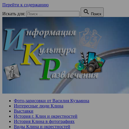
Перейти к содержанию

Искать для:
Поиск
Фото-зарисовки от Василия Кузьмина
Интересные люди Клина
Выставки
История г. Клин и окрестностей
История Клина в фотографиях
Виды Клина и окрестностей