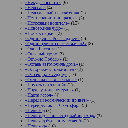
«Некуда спешить»
(6)
«Нелегал»
(4)
«Нелегальный перевозчик»
(1)
«Нет ненависти и вражде»
(2)
«Нетрезвый водитель»
(15)
«Новогоднее чудо»
(1)
«Ночь в парке»
(2)
«Один день с Росгвардией»
(5)
«Один щелчок спасает жизнь!»
(8)
«Окна России»
(1)
«Опасный груз»
(3)
«Оружие Победы»
(1)
«Оставь автомобиль дома»
(1)
«Осторожно, тонкий лед»
(2)
«От сердца к сердцу»
(17)
«Отчизны славные сыны»
(1)
«Память поколений»
(1)
«Парад у дома ветерана»
(1)
«Парта героя»
(4)
«Передай космический привет!»
(1)
«Перекресток — Светофор»
(3)
«Пешеход
(3)
«Пешеход — пешеходный переход»
(3)
«Пешеход будь внимателен!»
(1)
«Пешеход»
(10)