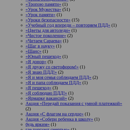
«Тропою памяти»
(1)
«Урок Мужества»
(51)
«Урок памяти»
(1)
«Уроки безопасности»
(15)
«Учебный год впереди – повторяем ПДД»
(1)
«Цветы для автоледи»
(1)
«Чистое поколение»
(2)
«Читаем Сараева»
(1)
«Шаг в науку»
(1)
«Шанс»
(1)
«Юный пешеход»
(1)
«Я донор»
(5)
«Я дружу со светофором!»
(1)
«Я знаю ПДД!»
(2)
«Я и моя семья соблюдаем ПДД»
(2)
«Я и папа соблюдаем ПДД»
(1)
«Я пешеход»
(3)
«Я соблюдаю ПДД!»
(1)
«Ярмарке вакансий»
(2)
Акция «Передай показания с умной платежкой»
(2)
Акция «С флагом на сердце»
(1)
Акция «Собери ребенка в школу»
(1)
будь ярким»
(1)
где торгуют смертью»
(1)