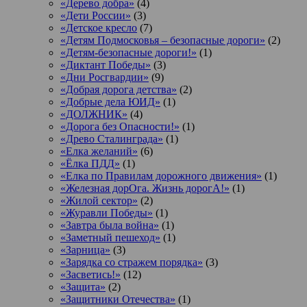
«Дерево добра»
(4)
«Дети России»
(3)
«Детское кресло
(7)
«Детям Подмосковья – безопасные дороги»
(2)
«Детям-безопасные дороги!»
(1)
«Диктант Победы»
(3)
«Дни Росгвардии»
(9)
«Добрая дорога детства»
(2)
«Добрые дела ЮИД»
(1)
«ДОЛЖНИК»
(4)
«Дорога без Опасности!»
(1)
«Древо Сталинграда»
(1)
«Елка желаний»
(6)
«Ёлка ПДД»
(1)
«Елка по Правилам дорожного движения»
(1)
«Железная дорОга. Жизнь дорогА!»
(1)
«Жилой сектор»
(2)
«Журавли Победы»
(1)
«Завтра была война»
(1)
«Заметный пешеход»
(1)
«Зарница»
(3)
«Зарядка со стражем порядка»
(3)
«Засветись!»
(12)
«Защита»
(2)
«Защитники Отечества»
(1)