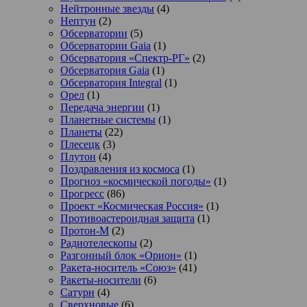
Нейтронные звезды
(4)
Нептун
(2)
Обсерватории
(5)
Обсерватории Gaia
(1)
Обсерватория «Спектр-РГ»
(2)
Обсерватория Gaia
(1)
Обсерватория Integral
(1)
Орел
(1)
Передача энергии
(1)
Планетные системы
(1)
Планеты
(22)
Плесецк
(3)
Плутон
(4)
Поздравления из космоса
(1)
Прогноз «космической погоды»
(1)
Прогресс
(86)
Проект «Космическая Россия»
(1)
Противоастероидная защита
(1)
Протон-М
(2)
Радиотелескопы
(2)
Разгонный блок «Орион»
(1)
Ракета-носитель «Союз»
(41)
Ракеты-носители
(6)
Сатурн
(4)
Сверхновые
(6)