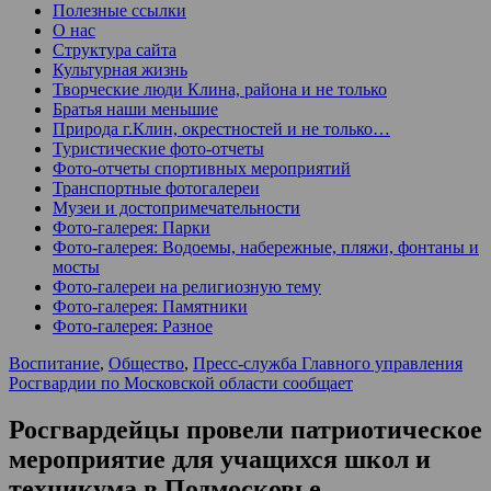
Полезные ссылки
О нас
Структура сайта
Культурная жизнь
Творческие люди Клина, района и не только
Братья наши меньшие
Природа г.Клин, окрестностей и не только…
Туристические фото-отчеты
Фото-отчеты спортивных мероприятий
Транспортные фотогалереи
Музеи и достопримечательности
Фото-галерея: Парки
Фото-галерея: Водоемы, набережные, пляжи, фонтаны и
мосты
Фото-галереи на религиозную тему
Фото-галерея: Памятники
Фото-галерея: Разное
Воспитание
,
Общество
,
Пресс-служба Главного управления
Росгвардии по Московской области сообщает
Росгвардейцы провели патриотическое
мероприятие для учащихся школ и
техникума в Подмосковье