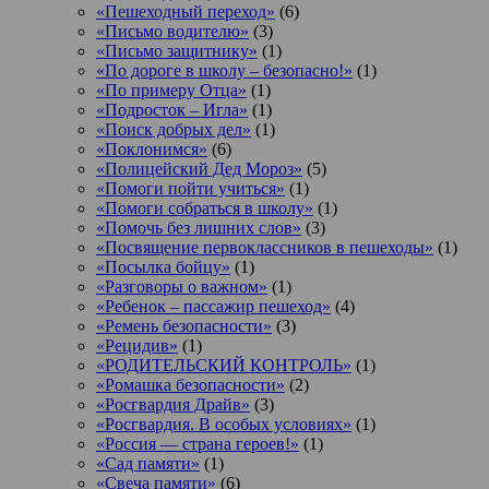
«Пешеходный переход»
(6)
«Письмо водителю»
(3)
«Письмо защитнику»
(1)
«По дороге в школу – безопасно!»
(1)
«По примеру Отца»
(1)
«Подросток ‒ Игла»
(1)
«Поиск добрых дел»
(1)
«Поклонимся»
(6)
«Полицейский Дед Мороз»
(5)
«Помоги пойти учиться»
(1)
«Помоги собраться в школу»
(1)
«Помочь без лишних слов»
(3)
«Посвящение первоклассников в пешеходы»
(1)
«Посылка бойцу»
(1)
«Разговоры о важном»
(1)
«Ребенок – пассажир пешеход»
(4)
«Ремень безопасности»
(3)
«Рецидив»
(1)
«РОДИТЕЛЬСКИЙ КОНТРОЛЬ»
(1)
«Ромашка безопасности»
(2)
«Росгвардия Драйв»
(3)
«Росгвардия. В особых условиях»
(1)
«Россия — страна героев!»
(1)
«Сад памяти»
(1)
«Свеча памяти»
(6)