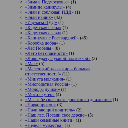
«Зима в Подмосковье»
(1)
«Зимние каникулы»
(4)
«Знай и соблюдай ПДД»
(1)
«Знай наших»
(42)
«Изучаем ПДД»
(1)
«Кадетская весна»
(1)
«Кадетская слава»
(1)
«Каникулы с Росгвардией»
(45)
«Коробка добра»
(1)
«Лес Победы»
(8)
«Лето без опасности»
(1)
«Лови удачу с умной платежкой»
(2)
«Мак»
(5)
«Маленький пассажир – большая
ответственность!»
(11)
«Минута молчания»
(1)
«Многодетная Россия»
(1)
«Молоды душой»
(1)
«Мото-скутер»
(4)
«Мы за безопасность дорожного движения»
(1)
«Наркопритон»
(3)
«Начинающий водитель»
(2)
«Наш лес. Посади свое дерево»
(5)
«Наши семейные книги»
(1)
«Неделя мужества»
(1)