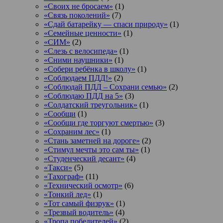
«Своих не бросаем»
(1)
«Связь поколений»
(7)
«Сдай батарейку — спаси природу»
(1)
«Семейные ценности»
(1)
«СИМ»
(2)
«Слезь с велосипеда»
(1)
«Сними наушники»
(1)
«Собери ребёнка в школу»
(1)
«Соблюдаем ПДД!»
(2)
«Соблюдай ПДД – Сохрани семью»
(2)
«Соблюдаю ПДД на 5»
(3)
«Солдатский треугольник»
(1)
«Сообщи
(1)
«Сообщи где торгуют смертью»
(3)
«Сохраним лес»
(1)
«Стань заметней на дороге»
(2)
«Стимул мечты это сам ты»
(1)
«Студенческий десант»
(4)
«Такси»
(5)
«Тахограф»
(11)
«Технический осмотр»
(6)
«Тонкий лед»
(1)
«Тот самый физрук»
(1)
«Трезвый водитель»
(4)
«Тропа победителей»
(2)