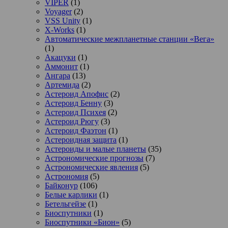
VIPER
(1)
Voyager
(2)
VSS Unity
(1)
X-Works
(1)
Автоматические межпланетные станции «Вега»
(1)
Акацуки
(1)
Аммонит
(1)
Ангара
(13)
Артемида
(2)
Астероид Апофис
(2)
Астероид Бенну
(3)
Астероид Психея
(2)
Астероид Рюгу
(3)
Астероид Фаэтон
(1)
Астероидная защита
(1)
Астероиды и малые планеты
(35)
Астрономические прогнозы
(7)
Астрономические явления
(5)
Астрономия
(5)
Байконур
(106)
Белые карлики
(1)
Бетельгейзе
(1)
Биоспутники
(1)
Биоспутники «Бион»
(5)