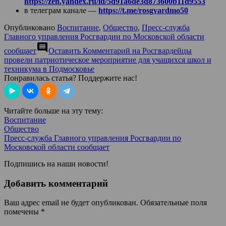
https://zen.yandex.ru/id/5d91a6de3d873600b11d9553
в телеграм канале —
https://t.me/rosgvardmo50
Опубликовано
Воспитание
,
Общество
,
Пресс-служба
Главного управления Росгвардии по Московской области
comment
сообщает
Оставить Комментарий
на Росгвардейцы
провели патриотическое мероприятие для учащихся школ и
техникума в Подмосковье
Понравилась статья? Поддержите нас!
Читайте больше на эту тему:
Воспитание
Общество
Пресс-служба Главного управления Росгвардии по
Московской области сообщает
Подпишись на наши новости!
Добавить комментарий
Ваш адрес email не будет опубликован.
Обязательные поля
помечены
*