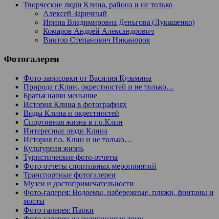
Творческие люди Клина, района и не только
Алексей Заричный
Ирина Владимировна Деньгова (Лукашенко)
Комаров Андрей Александрович
Виктор Степанович Никаноров
Фотогалереи
Фото-зарисовки от Василия Кузьмина
Природа г.Клин, окрестностей и не только…
Братья наши меньшие
История Клина в фотографиях
Виды Клина и окрестностей
Спортивная жизнь в г.о.Клин
Интересные люди Клина
История г.о. Клин и не только…
Культурная жизнь
Туристические фото-отчеты
Фото-отчеты спортивных мероприятий
Транспортные фотогалереи
Музеи и достопримечательности
Фото-галерея: Водоемы, набережные, пляжи, фонтаны и
мосты
Фото-галерея: Парки
Фото-галереи на религиозную тему