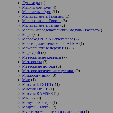
Луноходы
(1)
Магнитное поле
(4)
Магнитные бури
(11)
Малая планета Ганимед
(1)
Малая планета Европа
(6)
Малая планета Титан
(2)
Малый исследовательский модуль «Рассвет»
(1)
Марс
(34)
Марсоход NASA Perseverance
(2)
Массив радиотелескопов ALMA
(1)
Межпланетные перелеты
(23)
Меркурий
(3)
Метеоритные кратеры
(7)
Метеориты
(3)
Метеорные потоки
(5)
Метеорологические спутники
(9)
Микроспутники
(3)
Мир
(1)
Миссия DESTINY
(1)
Миссия LuSEE
(1)
Миссия RAMSES
(1)
МКС
(259)
Модуль «Звезда»
(1)
Модуль «Наука»
(2)
Музеи космонавтики и планетарии
(1)