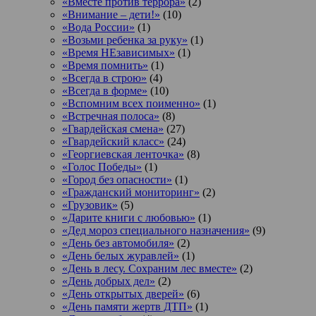
«Вместе против террора»
(2)
«Внимание – дети!»
(10)
«Вода России»
(1)
«Возьми ребенка за руку»
(1)
«Время НЕзависимых»
(1)
«Время помнить»
(1)
«Всегда в строю»
(4)
«Всегда в форме»
(10)
«Вспомним всех поименно»
(1)
«Встречная полоса»
(8)
«Гвардейская смена»
(27)
«Гвардейский класс»
(24)
«Георгиевская ленточка»
(8)
«Голос Победы»
(1)
«Город без опасности»
(1)
«Гражданский мониторинг»
(2)
«Грузовик»
(5)
«Дарите книги с любовью»
(1)
«Дед мороз специального назначения»
(9)
«День без автомобиля»
(2)
«День белых журавлей»
(1)
«День в лесу. Сохраним лес вместе»
(2)
«День добрых дел»
(2)
«День открытых дверей»
(6)
«День памяти жертв ДТП»
(1)