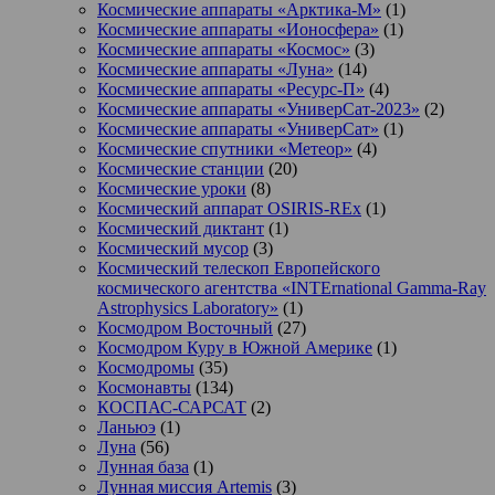
Космические аппараты «Арктика-М»
(1)
Космические аппараты «Ионосфера»
(1)
Космические аппараты «Космос»
(3)
Космические аппараты «Луна»
(14)
Космические аппараты «Ресурс-П»
(4)
Космические аппараты «УниверСат-2023»
(2)
Космические аппараты «УниверСат»
(1)
Космические спутники «Метеор»
(4)
Космические станции
(20)
Космические уроки
(8)
Космический аппарат OSIRIS-REx
(1)
Космический диктант
(1)
Космический мусор
(3)
Космический телескоп Европейского
космического агентства «INTErnational Gamma-Ray
Astrophysics Laboratory»
(1)
Космодром Восточный
(27)
Космодром Куру в Южной Америке
(1)
Космодромы
(35)
Космонавты
(134)
КОСПАС-САРСАТ
(2)
Ланьюэ
(1)
Луна
(56)
Лунная база
(1)
Лунная миссия Artemis
(3)