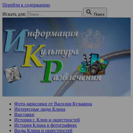
Перейти к содержанию

Искать для:
Поиск
Фото-зарисовки от Василия Кузьмина
Интересные люди Клина
Выставки
История г. Клин и окрестностей
История Клина в фотографиях
Виды Клина и окрестностей