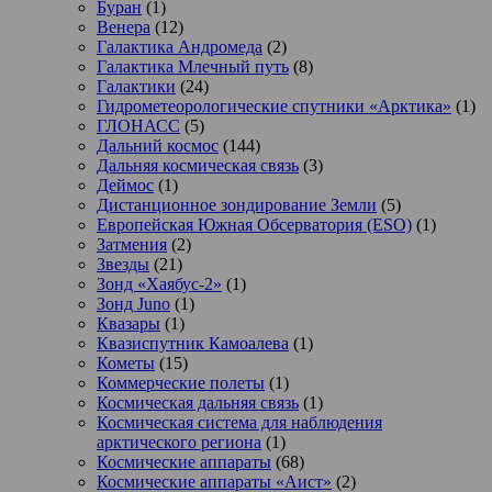
Буран
(1)
Венера
(12)
Галактика Андромеда
(2)
Галактика Млечный путь
(8)
Галактики
(24)
Гидрометеорологические спутники «Арктика»
(1)
ГЛОНАСС
(5)
Дальний космос
(144)
Дальняя космическая связь
(3)
Деймос
(1)
Дистанционное зондирование Земли
(5)
Европейская Южная Обсерватория (ESO)
(1)
Затмения
(2)
Звезды
(21)
Зонд «Хаябус-2»
(1)
Зонд Juno
(1)
Квазары
(1)
Квазиспутник Камоалева
(1)
Кометы
(15)
Коммерческие полеты
(1)
Космическая дальняя связь
(1)
Космическая система для наблюдения
арктического региона
(1)
Космические аппараты
(68)
Космические аппараты «Аист»
(2)