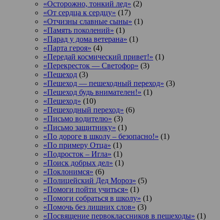
«Осторожно, тонкий лед»
(2)
«От сердца к сердцу»
(17)
«Отчизны славные сыны»
(1)
«Память поколений»
(1)
«Парад у дома ветерана»
(1)
«Парта героя»
(4)
«Передай космический привет!»
(1)
«Перекресток — Светофор»
(3)
«Пешеход
(3)
«Пешеход — пешеходный переход»
(3)
«Пешеход будь внимателен!»
(1)
«Пешеход»
(10)
«Пешеходный переход»
(6)
«Письмо водителю»
(3)
«Письмо защитнику»
(1)
«По дороге в школу – безопасно!»
(1)
«По примеру Отца»
(1)
«Подросток ‒ Игла»
(1)
«Поиск добрых дел»
(1)
«Поклонимся»
(6)
«Полицейский Дед Мороз»
(5)
«Помоги пойти учиться»
(1)
«Помоги собраться в школу»
(1)
«Помочь без лишних слов»
(3)
«Посвящение первоклассников в пешеходы»
(1)