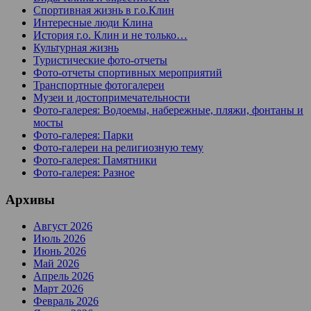
Спортивная жизнь в г.о.Клин
Интересные люди Клина
История г.о. Клин и не только…
Культурная жизнь
Туристические фото-отчеты
Фото-отчеты спортивных мероприятий
Транспортные фотогалереи
Музеи и достопримечательности
Фото-галерея: Водоемы, набережные, пляжи, фонтаны и
мосты
Фото-галерея: Парки
Фото-галереи на религиозную тему
Фото-галерея: Памятники
Фото-галерея: Разное
Архивы
Август 2026
Июль 2026
Июнь 2026
Май 2026
Апрель 2026
Март 2026
Февраль 2026