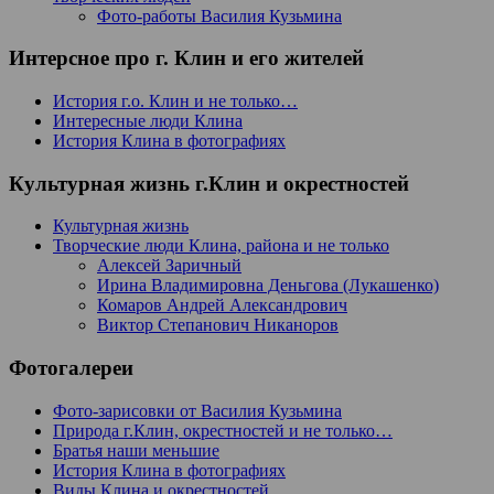
Фото-работы Василия Кузьмина
Интерсное про г. Клин и его жителей
История г.о. Клин и не только…
Интересные люди Клина
История Клина в фотографиях
Культурная жизнь г.Клин и окрестностей
Культурная жизнь
Творческие люди Клина, района и не только
Алексей Заричный
Ирина Владимировна Деньгова (Лукашенко)
Комаров Андрей Александрович
Виктор Степанович Никаноров
Фотогалереи
Фото-зарисовки от Василия Кузьмина
Природа г.Клин, окрестностей и не только…
Братья наши меньшие
История Клина в фотографиях
Виды Клина и окрестностей