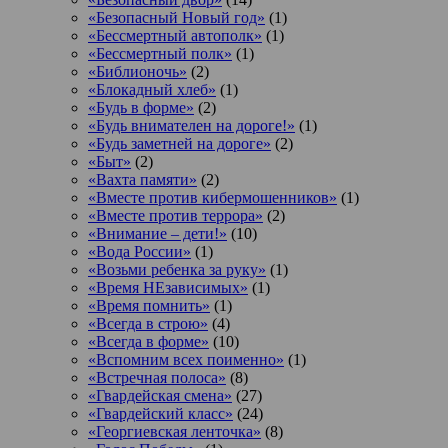
«Безопасный Новый год»
(1)
«Бессмертный автополк»
(1)
«Бессмертный полк»
(1)
«Библионочь»
(2)
«Блокадный хлеб»
(1)
«Будь в форме»
(2)
«Будь внимателен на дороге!»
(1)
«Будь заметней на дороге»
(2)
«Быт»
(2)
«Вахта памяти»
(2)
«Вместе против кибермошенников»
(1)
«Вместе против террора»
(2)
«Внимание – дети!»
(10)
«Вода России»
(1)
«Возьми ребенка за руку»
(1)
«Время НЕзависимых»
(1)
«Время помнить»
(1)
«Всегда в строю»
(4)
«Всегда в форме»
(10)
«Вспомним всех поименно»
(1)
«Встречная полоса»
(8)
«Гвардейская смена»
(27)
«Гвардейский класс»
(24)
«Георгиевская ленточка»
(8)