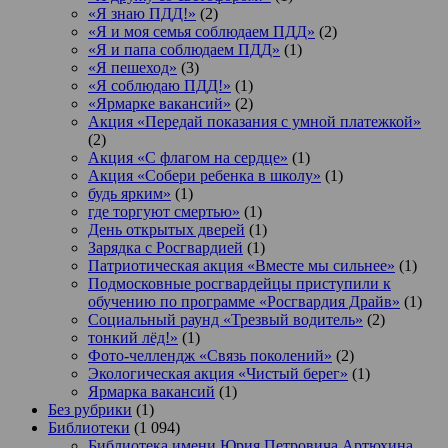
«Я знаю ПДД!»
(2)
«Я и моя семья соблюдаем ПДД»
(2)
«Я и папа соблюдаем ПДД»
(1)
«Я пешеход»
(3)
«Я соблюдаю ПДД!»
(1)
«Ярмарке вакансий»
(2)
Акция «Передай показания с умной платежкой»
(2)
Акция «С флагом на сердце»
(1)
Акция «Собери ребенка в школу»
(1)
будь ярким»
(1)
где торгуют смертью»
(1)
День открытых дверей
(1)
Зарядка с Росгвардией
(1)
Патриотическая акция «Вместе мы сильнее»
(1)
Подмосковные росгвардейцы приступили к
обучению по программе «Росгвардия Драйв»
(1)
Социальный раунд «Трезвый водитель»
(2)
тонкий лёд!»
(1)
Фото-челлендж «Связь поколений»
(2)
Экологическая акция «Чистый берег»
(1)
Ярмарка вакансий
(1)
Без рубрики
(1)
Библиотеки
(1 094)
Библиотека имени Юрия Петровича Артюхина