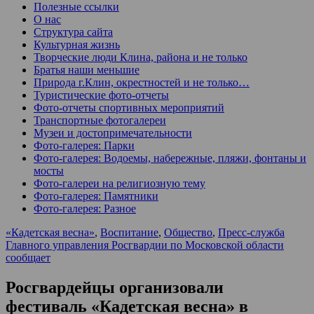
Полезные ссылки
О нас
Структура сайта
Культурная жизнь
Творческие люди Клина, района и не только
Братья наши меньшие
Природа г.Клин, окрестностей и не только…
Туристические фото-отчеты
Фото-отчеты спортивных мероприятий
Транспортные фотогалереи
Музеи и достопримечательности
Фото-галерея: Парки
Фото-галерея: Водоемы, набережные, пляжи, фонтаны и
мосты
Фото-галереи на религиозную тему
Фото-галерея: Памятники
Фото-галерея: Разное
«Кадетская весна»
,
Воспитание
,
Общество
,
Пресс-служба
Главного управления Росгвардии по Московской области
сообщает
Росгвардейцы организовали
фестиваль «Кадетская весна» в