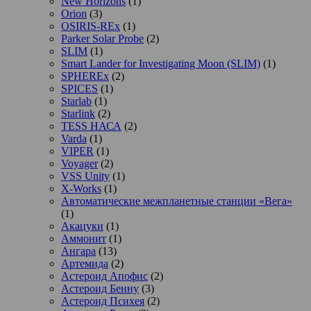
New Horizons
(1)
Orion
(3)
OSIRIS-REx
(1)
Parker Solar Probe
(2)
SLIM
(1)
Smart Lander for Investigating Moon (SLIM)
(1)
SPHEREx
(2)
SPICES
(1)
Starlab
(1)
Starlink
(2)
TESS НАСА
(2)
Varda
(1)
VIPER
(1)
Voyager
(2)
VSS Unity
(1)
X-Works
(1)
Автоматические межпланетные станции «Вега»
(1)
Акацуки
(1)
Аммонит
(1)
Ангара
(13)
Артемида
(2)
Астероид Апофис
(2)
Астероид Бенну
(3)
Астероид Психея
(2)