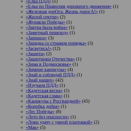
«Ёлка ПДД»
(1)
«Елка по Правилам дорожного движения»
(1)
«Железная дорОга. Жизнь дорогА!»
(1)
«Жилой сектор»
(2)
«Журавли Победы»
(1)
«Завтра была война»
(1)
«Заметный пешеход»
(1)
«Зарница»
(3)
«Зарядка со стражем порядка»
(3)
«Засветись!»
(12)
«Защита»
(2)
«Защитники Отечества»
(1)
«Зима в Подмосковье»
(1)
«Зимние каникулы»
(4)
«Знай и соблюдай ПДД»
(1)
«Знай наших»
(42)
«Изучаем ПДД»
(1)
«Кадетская весна»
(1)
«Кадетская слава»
(1)
«Каникулы с Росгвардией»
(45)
«Коробка добра»
(1)
«Лес Победы»
(8)
«Лето без опасности»
(1)
«Лови удачу с умной платежкой»
(2)
«Мак»
(5)