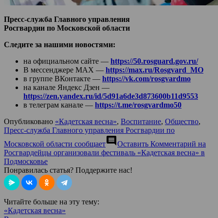
Пресс-служба Главного управления
Росгвардии по Московской области
Следите за нашими новостями:
на официальном сайте —
https://50.rosguard.gov.ru/
В мессенджере МАХ —
https://max.ru/Rosgvard_MO
в группе ВКонтакте —
https://vk.com/rosgvardmo
на канале Яндекс Дзен —
https://zen.yandex.ru/id/5d91a6de3d873600b11d9553
в телеграм канале —
https://t.me/rosgvardmo50
Опубликовано
«Кадетская весна»
,
Воспитание
,
Общество
,
Пресс-служба Главного управления Росгвардии по
comment
Московской области сообщает
Оставить Комментарий
на
Росгвардейцы организовали фестиваль «Кадетская весна» в
Подмосковье
Понравилась статья? Поддержите нас!
Читайте больше на эту тему:
«Кадетская весна»