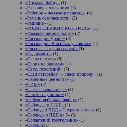
«Посылка бойцу»
(1)
«Разговоры о важном»
(1)
«Ребенок – пассажир пешеход»
(4)
«Ремень безопасности»
(3)
«Рецидив»
(1)
«РОДИТЕЛЬСКИЙ КОНТРОЛЬ»
(1)
«Ромашка безопасности»
(2)
«Росгвардия Драйв»
(3)
«Росгвардия. В особых условиях»
(1)
«Россия — страна героев!»
(1)
«Сад памяти»
(1)
«Свеча памяти»
(6)
«Своих не бросаем»
(1)
«Связь поколений»
(7)
«Сдай батарейку — спаси природу»
(1)
«Семейные ценности»
(1)
«СИМ»
(2)
«Слезь с велосипеда»
(1)
«Сними наушники»
(1)
«Собери ребёнка в школу»
(1)
«Соблюдаем ПДД!»
(2)
«Соблюдай ПДД – Сохрани семью»
(2)
«Соблюдаю ПДД на 5»
(3)
«Солдатский треугольник»
(1)
«Сообщи
(1)