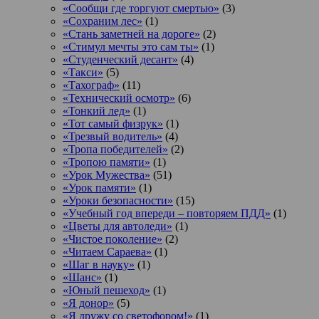
«Сообщи где торгуют смертью»
(3)
«Сохраним лес»
(1)
«Стань заметней на дороге»
(2)
«Стимул мечты это сам ты»
(1)
«Студенческий десант»
(4)
«Такси»
(5)
«Тахограф»
(11)
«Технический осмотр»
(6)
«Тонкий лед»
(1)
«Тот самый физрук»
(1)
«Трезвый водитель»
(4)
«Тропа победителей»
(2)
«Тропою памяти»
(1)
«Урок Мужества»
(51)
«Урок памяти»
(1)
«Уроки безопасности»
(15)
«Учебный год впереди – повторяем ПДД»
(1)
«Цветы для автоледи»
(1)
«Чистое поколение»
(2)
«Читаем Сараева»
(1)
«Шаг в науку»
(1)
«Шанс»
(1)
«Юный пешеход»
(1)
«Я донор»
(5)
«Я дружу со светофором!»
(1)