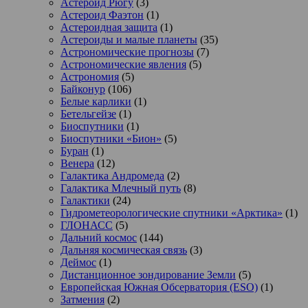
Астероид Рюгу
(3)
Астероид Фаэтон
(1)
Астероидная защита
(1)
Астероиды и малые планеты
(35)
Астрономические прогнозы
(7)
Астрономические явления
(5)
Астрономия
(5)
Байконур
(106)
Белые карлики
(1)
Бетельгейзе
(1)
Биоспутники
(1)
Биоспутники «Бион»
(5)
Буран
(1)
Венера
(12)
Галактика Андромеда
(2)
Галактика Млечный путь
(8)
Галактики
(24)
Гидрометеорологические спутники «Арктика»
(1)
ГЛОНАСС
(5)
Дальний космос
(144)
Дальняя космическая связь
(3)
Деймос
(1)
Дистанционное зондирование Земли
(5)
Европейская Южная Обсерватория (ESO)
(1)
Затмения
(2)