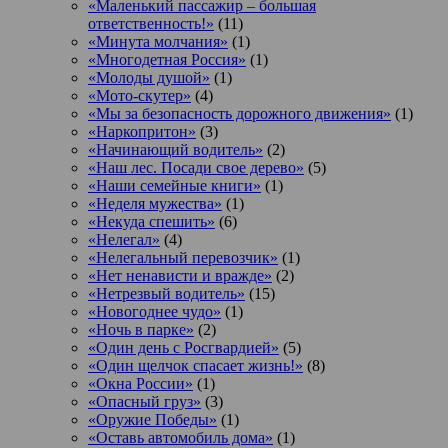
«Маленький пассажир – большая
ответственность!»
(11)
«Минута молчания»
(1)
«Многодетная Россия»
(1)
«Молоды душой»
(1)
«Мото-скутер»
(4)
«Мы за безопасность дорожного движения»
(1)
«Наркопритон»
(3)
«Начинающий водитель»
(2)
«Наш лес. Посади свое дерево»
(5)
«Наши семейные книги»
(1)
«Неделя мужества»
(1)
«Некуда спешить»
(6)
«Нелегал»
(4)
«Нелегальный перевозчик»
(1)
«Нет ненависти и вражде»
(2)
«Нетрезвый водитель»
(15)
«Новогоднее чудо»
(1)
«Ночь в парке»
(2)
«Один день с Росгвардией»
(5)
«Один щелчок спасает жизнь!»
(8)
«Окна России»
(1)
«Опасный груз»
(3)
«Оружие Победы»
(1)
«Оставь автомобиль дома»
(1)