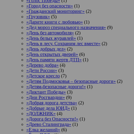
«Голос Победы»
(1)
«Город без опасности»
(1)
«Гражданский мониторинг»
(2)
«Грузовик»
(5)
«Дарите книги с любовью»
(1)
«Дед мороз специального назначения»
(9)
«День без автомобиля»
(2)
«День белых журавлей»
(1)
«День в лесу. Сохраним лес вместе»
(2)
«День добрых дел»
(2)
«День открытых дверей»
(6)
«День памяти жертв ДТП»
(1)
«Дерево добра»
(4)
«Дети России»
(3)
«Детское кресло
(7)
«Детям Подмосковья – безопасные дороги»
(2)
«Детям-безопасные дороги!»
(1)
«Диктант Победы»
(3)
«Дни Росгвардии»
(9)
«Добрая дорога детства»
(2)
«Добрые дела ЮИД»
(1)
«ДОЛЖНИК»
(4)
«Дорога без Опасности!»
(1)
«Древо Сталинграда»
(1)
«Елка желаний»
(6)