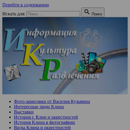
Перейти к содержанию

Искать для:
Поиск
Фото-зарисовки от Василия Кузьмина
Интересные люди Клина
Выставки
История г. Клин и окрестностей
История Клина в фотографиях
Виды Клина и окрестностей