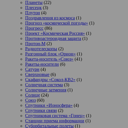
Планеты
(22)
Плесецк
(3)
Плутон
(4)
Поздравления из космоса
(1)
Прогноз «космической погоды»
(1)
Прогресс
(86)
Проект «Космическая Россия»
(1)
Противоастероидная защита
(1)
Протон-М
(2)
Радиотелескопы
(2)
Разгонный блок «Орион»
(1)
Ракета-носитель «Союз»
(41)
Ракеты-носители
(6)
Сатурн
(4)
Сверхновые
(6)
Скафандры «Сокол-КВ2»
(1)
Солнечная система
(3)
Солнечные затмения
(1)
Солнце
(24)
Союз
(60)
Спутники «Ионосфера»
(4)
Спутники связи
(2)
Спутниковая система «Гонец»
(1)
Станции приема информации
(1)
Суборбитальные полеты
(1)