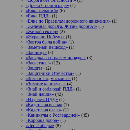
«Дорога без Опасности!»
(1)
«Древо Сталинграда»
(1)
«Елка желаний»
(6)
«Ёлка ПДД»
(1)
«Елка по Правилам дорожного движения»
(1)
«Железная дорОга. Жизнь дорогА!»
(1)
«Жилой сектор»
(2)
«Журавли Победы»
(1)
«Завтра была война»
(1)
«Заметный пешеход»
(1)
«Зарница»
(3)
«Зарядка со стражем порядка»
(3)
«Засветись!»
(12)
«Защита»
(2)
«Защитники Отечества»
(1)
«Зима в Подмосковье»
(1)
«Зимние каникулы»
(4)
«Знай и соблюдай ПДД»
(1)
«Знай наших»
(42)
«Изучаем ПДД»
(1)
«Кадетская весна»
(1)
«Кадетская слава»
(1)
«Каникулы с Росгвардией»
(45)
«Коробка добра»
(1)
«Лес Победы»
(8)