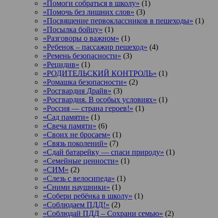
«Помоги собраться в школу»
(1)
«Помочь без лишних слов»
(3)
«Посвящение первоклассников в пешеходы»
(1)
«Посылка бойцу»
(1)
«Разговоры о важном»
(1)
«Ребенок – пассажир пешеход»
(4)
«Ремень безопасности»
(3)
«Рецидив»
(1)
«РОДИТЕЛЬСКИЙ КОНТРОЛЬ»
(1)
«Ромашка безопасности»
(2)
«Росгвардия Драйв»
(3)
«Росгвардия. В особых условиях»
(1)
«Россия — страна героев!»
(1)
«Сад памяти»
(1)
«Свеча памяти»
(6)
«Своих не бросаем»
(1)
«Связь поколений»
(7)
«Сдай батарейку — спаси природу»
(1)
«Семейные ценности»
(1)
«СИМ»
(2)
«Слезь с велосипеда»
(1)
«Сними наушники»
(1)
«Собери ребёнка в школу»
(1)
«Соблюдаем ПДД!»
(2)
«Соблюдай ПДД – Сохрани семью»
(2)