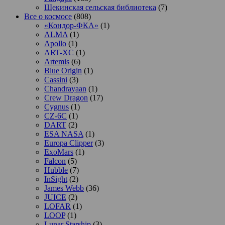
Щекинская сельская библиотека
(7)
Все о космосе
(808)
«Кондор-ФКА»
(1)
ALMA
(1)
Apollo
(1)
ART-XC
(1)
Artemis
(6)
Blue Origin
(1)
Cassini
(3)
Chandrayaan
(1)
Crew Dragon
(17)
Cygnus
(1)
CZ-6C
(1)
DART
(2)
ESA NASA
(1)
Europa Clipper
(3)
ExoMars
(1)
Falcon
(5)
Hubble
(7)
InSight
(2)
James Webb
(36)
JUICE
(2)
LOFAR
(1)
LOOP
(1)
Lunar Starship
(3)