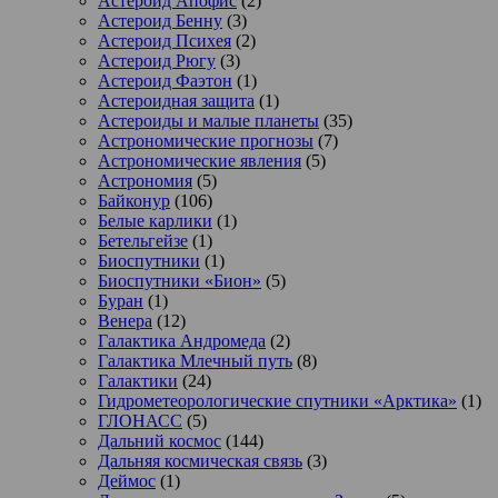
Астероид Апофис
(2)
Астероид Бенну
(3)
Астероид Психея
(2)
Астероид Рюгу
(3)
Астероид Фаэтон
(1)
Астероидная защита
(1)
Астероиды и малые планеты
(35)
Астрономические прогнозы
(7)
Астрономические явления
(5)
Астрономия
(5)
Байконур
(106)
Белые карлики
(1)
Бетельгейзе
(1)
Биоспутники
(1)
Биоспутники «Бион»
(5)
Буран
(1)
Венера
(12)
Галактика Андромеда
(2)
Галактика Млечный путь
(8)
Галактики
(24)
Гидрометеорологические спутники «Арктика»
(1)
ГЛОНАСС
(5)
Дальний космос
(144)
Дальняя космическая связь
(3)
Деймос
(1)