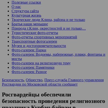
Полезные ссылки
О нас
Структура сайта
Культурная жизнь
Творческие люди Клина, района и не только
Братья наши меньшие
Природа г.Клин, окрестностей и не только…
Туристические фото-отчеты
Фото-отчеты спортивных мероприятий
Транспортные фотогалереи
Музеи и достопримечательности
Фото-галерея: Парки
Фото-галерея: Водоемы, набережные, пляжи, фонтаны и
мосты
Фото-галереи на религиозную тему
Фото-галерея: Памятники
Фото-галерея: Разное
Безопасность
,
Общество
,
Пресс-служба Главного управления
Росгвардии по Московской области сообщает
Росгвардейцы обеспечили
безопасность проведения религиозного
праздника Курбан-байрам в