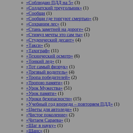
«Соблюдаю ПДД на 5»
(3)
«Солдатский треугольник»
(1)
«Сообщи
(1)
«Сообщи где торгуют смертью»
(3)
«Сохраним лес»
(1)
«Стань заметней на дороге»
(2)
«Стимул мечты это сам ты»
(1)
«Студенческий десант»
(4)
«Такси»
(5)
«Тахограф»
(11)
«Технический осмотр»
(6)
«Тонкий лед»
(1)
«Тот самый физрук»
(1)
«Трезвый водитель»
(4)
«Тропа победителей»
(2)
«Тропою памяти»
(1)
«Урок Мужества»
(51)
«Урок памяти»
(1)
«Уроки безопасности»
(15)
«Учебный год впереди – повторяем ПДД»
(1)
«Цветы для автоледи»
(1)
«Чистое поколение»
(2)
«Читаем Сараева»
(1)
«Шаг в науку»
(1)
«Шанс»
(1)