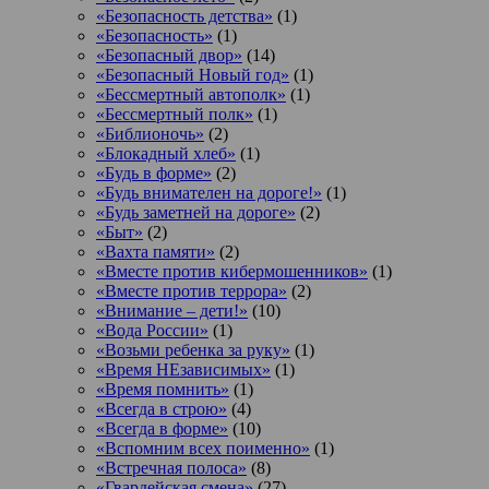
«Безопасность детства»
(1)
«Безопасность»
(1)
«Безопасный двор»
(14)
«Безопасный Новый год»
(1)
«Бессмертный автополк»
(1)
«Бессмертный полк»
(1)
«Библионочь»
(2)
«Блокадный хлеб»
(1)
«Будь в форме»
(2)
«Будь внимателен на дороге!»
(1)
«Будь заметней на дороге»
(2)
«Быт»
(2)
«Вахта памяти»
(2)
«Вместе против кибермошенников»
(1)
«Вместе против террора»
(2)
«Внимание – дети!»
(10)
«Вода России»
(1)
«Возьми ребенка за руку»
(1)
«Время НЕзависимых»
(1)
«Время помнить»
(1)
«Всегда в строю»
(4)
«Всегда в форме»
(10)
«Вспомним всех поименно»
(1)
«Встречная полоса»
(8)
«Гвардейская смена»
(27)