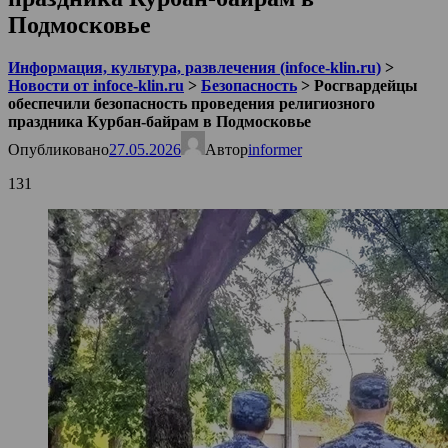
Подмосковье
Информация, культура, развлечения (infoce-klin.ru)
>
Новости от infoce-klin.ru
>
Безопасность
>
Росгвардейцы
обеспечили безопасность проведения религиозного
праздника Курбан-байрам в Подмосковье
Опубликовано
27.05.2026
Автор
informer
131