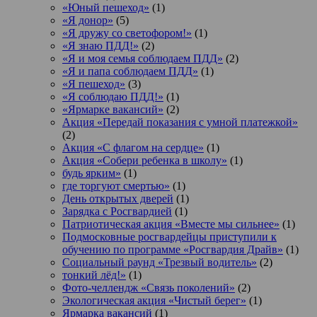
«Юный пешеход»
(1)
«Я донор»
(5)
«Я дружу со светофором!»
(1)
«Я знаю ПДД!»
(2)
«Я и моя семья соблюдаем ПДД»
(2)
«Я и папа соблюдаем ПДД»
(1)
«Я пешеход»
(3)
«Я соблюдаю ПДД!»
(1)
«Ярмарке вакансий»
(2)
Акция «Передай показания с умной платежкой»
(2)
Акция «С флагом на сердце»
(1)
Акция «Собери ребенка в школу»
(1)
будь ярким»
(1)
где торгуют смертью»
(1)
День открытых дверей
(1)
Зарядка с Росгвардией
(1)
Патриотическая акция «Вместе мы сильнее»
(1)
Подмосковные росгвардейцы приступили к
обучению по программе «Росгвардия Драйв»
(1)
Социальный раунд «Трезвый водитель»
(2)
тонкий лёд!»
(1)
Фото-челлендж «Связь поколений»
(2)
Экологическая акция «Чистый берег»
(1)
Ярмарка вакансий
(1)