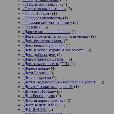
«Гвардейский класс»
(24)
«Георгиевская ленточка»
(8)
«Голос Победы»
(1)
«Город без опасности»
(1)
«Гражданский мониторинг»
(2)
«Грузовик»
(5)
«Дарите книги с любовью»
(1)
«Дед мороз специального назначения»
(9)
«День без автомобиля»
(2)
«День белых журавлей»
(1)
«День в лесу. Сохраним лес вместе»
(2)
«День добрых дел»
(2)
«День открытых дверей»
(6)
«День памяти жертв ДТП»
(1)
«Дерево добра»
(4)
«Дети России»
(3)
«Детское кресло
(7)
«Детям Подмосковья – безопасные дороги»
(2)
«Детям-безопасные дороги!»
(1)
«Диктант Победы»
(3)
«Дни Росгвардии»
(9)
«Добрая дорога детства»
(2)
«Добрые дела ЮИД»
(1)
«ДОЛЖНИК»
(4)