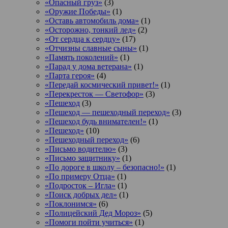
«Опасный груз»
(3)
«Оружие Победы»
(1)
«Оставь автомобиль дома»
(1)
«Осторожно, тонкий лед»
(2)
«От сердца к сердцу»
(17)
«Отчизны славные сыны»
(1)
«Память поколений»
(1)
«Парад у дома ветерана»
(1)
«Парта героя»
(4)
«Передай космический привет!»
(1)
«Перекресток — Светофор»
(3)
«Пешеход
(3)
«Пешеход — пешеходный переход»
(3)
«Пешеход будь внимателен!»
(1)
«Пешеход»
(10)
«Пешеходный переход»
(6)
«Письмо водителю»
(3)
«Письмо защитнику»
(1)
«По дороге в школу – безопасно!»
(1)
«По примеру Отца»
(1)
«Подросток ‒ Игла»
(1)
«Поиск добрых дел»
(1)
«Поклонимся»
(6)
«Полицейский Дед Мороз»
(5)
«Помоги пойти учиться»
(1)