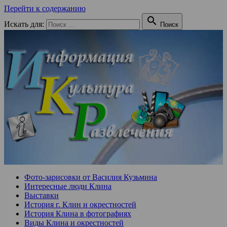
Перейти к содержанию

Искать для:
Поиск
Фото-зарисовки от Василия Кузьмина
Интересные люди Клина
Выставки
История г. Клин и окрестностей
История Клина в фотографиях
Виды Клина и окрестностей