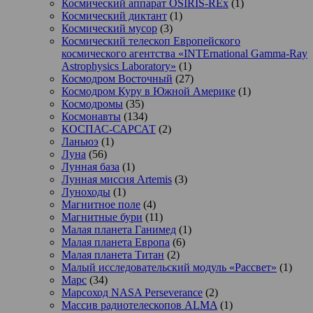
Космический аппарат OSIRIS-REx
(1)
Космический диктант
(1)
Космический мусор
(3)
Космический телескоп Европейского
космического агентства «INTErnational Gamma-Ray
Astrophysics Laboratory»
(1)
Космодром Восточный
(27)
Космодром Куру в Южной Америке
(1)
Космодромы
(35)
Космонавты
(134)
КОСПАС-САРСАТ
(2)
Ланьюэ
(1)
Луна
(56)
Лунная база
(1)
Лунная миссия Artemis
(3)
Луноходы
(1)
Магнитное поле
(4)
Магнитные бури
(11)
Малая планета Ганимед
(1)
Малая планета Европа
(6)
Малая планета Титан
(2)
Малый исследовательский модуль «Рассвет»
(1)
Марс
(34)
Марсоход NASA Perseverance
(2)
Массив радиотелескопов ALMA
(1)