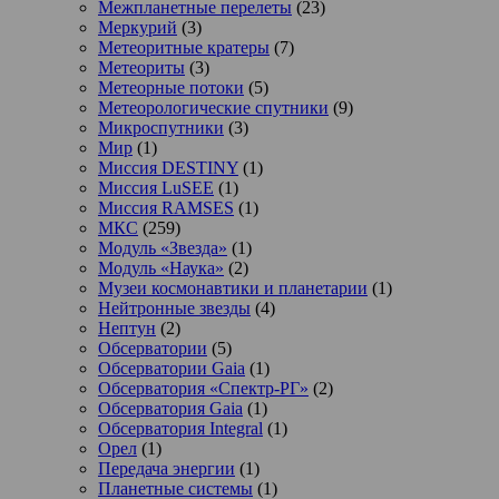
Межпланетные перелеты
(23)
Меркурий
(3)
Метеоритные кратеры
(7)
Метеориты
(3)
Метеорные потоки
(5)
Метеорологические спутники
(9)
Микроспутники
(3)
Мир
(1)
Миссия DESTINY
(1)
Миссия LuSEE
(1)
Миссия RAMSES
(1)
МКС
(259)
Модуль «Звезда»
(1)
Модуль «Наука»
(2)
Музеи космонавтики и планетарии
(1)
Нейтронные звезды
(4)
Нептун
(2)
Обсерватории
(5)
Обсерватории Gaia
(1)
Обсерватория «Спектр-РГ»
(2)
Обсерватория Gaia
(1)
Обсерватория Integral
(1)
Орел
(1)
Передача энергии
(1)
Планетные системы
(1)