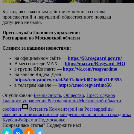
Благодаря слаженным действиям личного состава
происшествий и нарушений общественного порядка
допущено не было.
Пресс-служба Главного управления
Росгвардии по Московской области
Следите за нашими новостями:
на официальном сайте —
https://50.rosguard.gov.ru/
В мессенджере МАХ —
https://max.ru/Rosgvard_MO
в группе ВКонтакте —
https://vk.com/rosgvardmo
на канале Яндекс Дзен —
https://zen.yandex.ru/id/5d91a6de3d873600b11d9553
в телеграм канале —
https://t.me/rosgvardmo50
Опубликовано
Безопасность
,
Общество
,
Пресс-служба
Главного управления Росгвардии по Московской области
comment
сообщает
Оставить Комментарий
на Росгвардейцы
обеспечили безопасность проведения религиозного праздника
Курбан-байрам в Подмосковье
Понравилась статья? Поддержите нас!