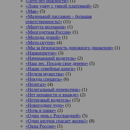
«Лето без опасности»
(1)
«Лови удачу с умной платежкой»
(2)
«Мак»
(5)
«Маленький пассажир – большая
ответственность!»
(11)
«Минута молчания»
(1)
«Многодетная Россия»
(1)
«Молоды душой»
(1)
«Мото-скутер»
(4)
«Мы за безопасность дорожного движения»
(1)
«Наркопритон»
(3)
«Начинающий водитель»
(2)
«Наш лес. Посади свое дерево»
(5)
«Наши семейные книги»
(1)
«Неделя мужества»
(1)
«Некуда спешить»
(6)
«Нелегал»
(4)
«Нелегальный перевозчик»
(1)
«Нет ненависти и вражде»
(2)
«Нетрезвый водитель»
(15)
«Новогоднее чудо»
(1)
«Ночь в парке»
(2)
«Один день с Росгвардией»
(5)
«Один щелчок спасает жизнь!»
(8)
«Окна России»
(1)