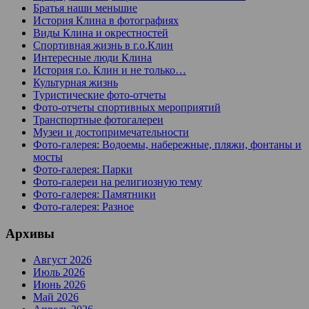
Братья наши меньшие
История Клина в фотографиях
Виды Клина и окрестностей
Спортивная жизнь в г.о.Клин
Интересные люди Клина
История г.о. Клин и не только…
Культурная жизнь
Туристические фото-отчеты
Фото-отчеты спортивных мероприятий
Транспортные фотогалереи
Музеи и достопримечательности
Фото-галерея: Водоемы, набережные, пляжи, фонтаны и
мосты
Фото-галерея: Парки
Фото-галереи на религиозную тему
Фото-галерея: Памятники
Фото-галерея: Разное
Архивы
Август 2026
Июль 2026
Июнь 2026
Май 2026