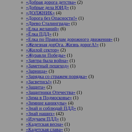
«Добрая дорога детства»
(2)
«Добрые дела ЮИД»
(1)
«ДОЛЖНИК»
(4)
«Дорога без Опасности!»
(1)
«Древо Сталинграда»
(1)
«Елка желаний»
(6)
«Ёлка ПДД»
(1)
«Елка по Правилам дорожного движения»
(1)
«Железная дорОга. Жизнь дорогА!»
(1)
«Жилой сектор»
(2)
«Журавли Победы»
(1)
«Завтра была война»
(1)
«Заметный пешеход»
(1)
«Зарница»
(3)
«Зарядка со стражем порядка»
(3)
«Засветись!»
(12)
«Защита»
(2)
«Защитники Отечества»
(1)
«Зима в Подмосковье»
(1)
«Зимние каникулы»
(4)
«Знай и соблюдай ПДД»
(1)
«Знай наших»
(42)
«Изучаем ПДД»
(1)
«Кадетская весна»
(1)
«Кадетская слава»
(1)