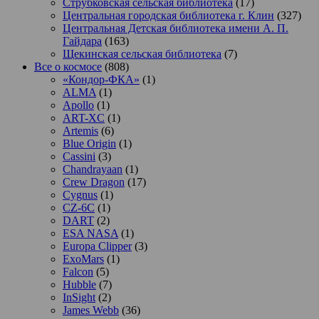
Струбковская сельская библиотека
(17)
Центральная городская библиотека г. Клин
(327)
Центральная Детская библиотека имени А. П.
Гайдара
(163)
Щекинская сельская библиотека
(7)
Все о космосе
(808)
«Кондор-ФКА»
(1)
ALMA
(1)
Apollo
(1)
ART-XC
(1)
Artemis
(6)
Blue Origin
(1)
Cassini
(3)
Chandrayaan
(1)
Crew Dragon
(17)
Cygnus
(1)
CZ-6C
(1)
DART
(2)
ESA NASA
(1)
Europa Clipper
(3)
ExoMars
(1)
Falcon
(5)
Hubble
(7)
InSight
(2)
James Webb
(36)