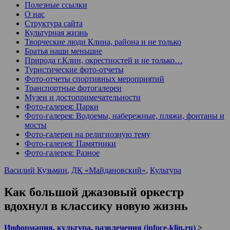
Полезные ссылки
О нас
Структура сайта
Культурная жизнь
Творческие люди Клина, района и не только
Братья наши меньшие
Природа г.Клин, окрестностей и не только…
Туристические фото-отчеты
Фото-отчеты спортивных мероприятий
Транспортные фотогалереи
Музеи и достопримечательности
Фото-галерея: Парки
Фото-галерея: Водоемы, набережные, пляжи, фонтаны и
мосты
Фото-галереи на религиозную тему
Фото-галерея: Памятники
Фото-галерея: Разное
Василий Кузьмин
,
ДК «Майдановский»
,
Культура
Как большой джазовый оркестр
вдохнул в классику новую жизнь
Информация, культура, развлечения (infoce-klin.ru)
>