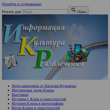
Перейти к содержанию

Искать для:
Поиск
Фото-зарисовки от Василия Кузьмина
Интересные люди Клина
Выставки
История г. Клин и окрестностей
История Клина в фотографиях
Виды Клина и окрестностей