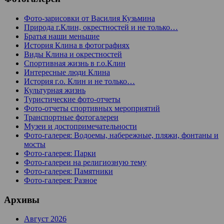
Фото-зарисовки от Василия Кузьмина
Природа г.Клин, окрестностей и не только…
Братья наши меньшие
История Клина в фотографиях
Виды Клина и окрестностей
Спортивная жизнь в г.о.Клин
Интересные люди Клина
История г.о. Клин и не только…
Культурная жизнь
Туристические фото-отчеты
Фото-отчеты спортивных мероприятий
Транспортные фотогалереи
Музеи и достопримечательности
Фото-галерея: Водоемы, набережные, пляжи, фонтаны и
мосты
Фото-галерея: Парки
Фото-галереи на религиозную тему
Фото-галерея: Памятники
Фото-галерея: Разное
Архивы
Август 2026