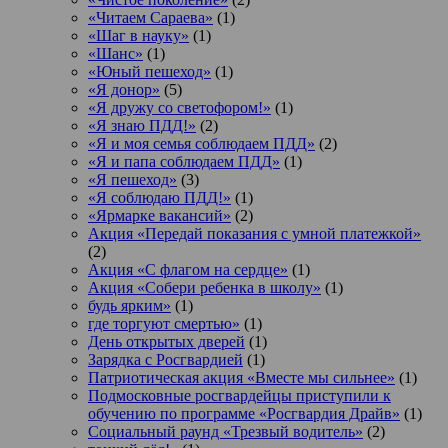
«Читаем Сараева»
(1)
«Шаг в науку»
(1)
«Шанс»
(1)
«Юный пешеход»
(1)
«Я донор»
(5)
«Я дружу со светофором!»
(1)
«Я знаю ПДД!»
(2)
«Я и моя семья соблюдаем ПДД»
(2)
«Я и папа соблюдаем ПДД»
(1)
«Я пешеход»
(3)
«Я соблюдаю ПДД!»
(1)
«Ярмарке вакансий»
(2)
Акция «Передай показания с умной платежкой»
(2)
Акция «С флагом на сердце»
(1)
Акция «Собери ребенка в школу»
(1)
будь ярким»
(1)
где торгуют смертью»
(1)
День открытых дверей
(1)
Зарядка с Росгвардией
(1)
Патриотическая акция «Вместе мы сильнее»
(1)
Подмосковные росгвардейцы приступили к
обучению по программе «Росгвардия Драйв»
(1)
Социальный раунд «Трезвый водитель»
(2)