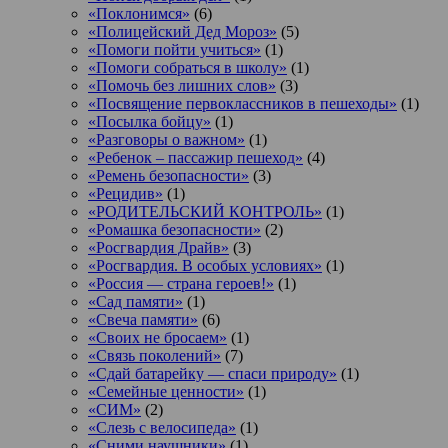
«Поклонимся»
(6)
«Полицейский Дед Мороз»
(5)
«Помоги пойти учиться»
(1)
«Помоги собраться в школу»
(1)
«Помочь без лишних слов»
(3)
«Посвящение первоклассников в пешеходы»
(1)
«Посылка бойцу»
(1)
«Разговоры о важном»
(1)
«Ребенок – пассажир пешеход»
(4)
«Ремень безопасности»
(3)
«Рецидив»
(1)
«РОДИТЕЛЬСКИЙ КОНТРОЛЬ»
(1)
«Ромашка безопасности»
(2)
«Росгвардия Драйв»
(3)
«Росгвардия. В особых условиях»
(1)
«Россия — страна героев!»
(1)
«Сад памяти»
(1)
«Свеча памяти»
(6)
«Своих не бросаем»
(1)
«Связь поколений»
(7)
«Сдай батарейку — спаси природу»
(1)
«Семейные ценности»
(1)
«СИМ»
(2)
«Слезь с велосипеда»
(1)
«Сними наушники»
(1)