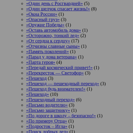
«Один день с Росгвардией»
(5)
«Один щелчок спасает жизнь!»
(8)
«Окна России»
(1)
«Опасный груз»
(3)
«Оружие Победы»
(1)
«Оставь автомобиль дома»
(1)
«Осторожно, тонкий лед»
(2)
«От сердца к сердцу»
(17)
«Отчизны славные сыны»
(1)
«Память поколений»
(1)
«Парад у дома ветерана»
(1)
«Парта героя»
(4)
«Передай космический привет!»
(1)
«Перекресток — Светофор»
(3)
«Пешеход
(3)
«Пешеход — пешеходный переход»
(3)
«Пешеход будь внимателен!»
(1)
«Пешеход»
(10)
«Пешеходный переход»
(6)
«Письмо водителю»
(3)
«Письмо защитнику»
(1)
«По дороге в школу – безопасно!»
(1)
«По примеру Отца»
(1)
«Подросток ‒ Игла»
(1)
«Поиск добрых дел»
(1)