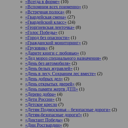
«Всегда в форме»
(10)
«Вспомним всех поименно»
(1)
«Встречная полоса»
(8)
«Гвардейская смена»
(27)
«Гвардейский класс»
(24)
«Георгиевская ленточка»
(8)
«Голос Победы»
(1)
«Город без опасности»
(1)
«Гражданский мониторинг»
(2)
«Грузовик»
(5)
«Дарите книги с любовью»
(1)
«Дед мороз специального назначения»
(9)
«День без автомобиля»
(2)
«День белых журавлей»
(1)
«День в лесу. Сохраним лес вместе»
(2)
«День добрых дел»
(2)
«День открытых дверей»
(6)
«День памяти жертв ДТП»
(1)
«Дерево добра»
(4)
«Дети России»
(3)
«Детское кресло
(7)
«Детям Подмосковья – безопасные дороги»
(2)
«Детям-безопасные дороги!»
(1)
«Диктант Победы»
(3)
«Дни Росгвардии»
(9)