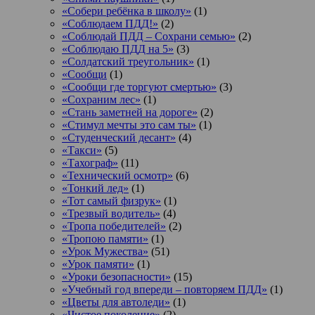
«Собери ребёнка в школу»
(1)
«Соблюдаем ПДД!»
(2)
«Соблюдай ПДД – Сохрани семью»
(2)
«Соблюдаю ПДД на 5»
(3)
«Солдатский треугольник»
(1)
«Сообщи
(1)
«Сообщи где торгуют смертью»
(3)
«Сохраним лес»
(1)
«Стань заметней на дороге»
(2)
«Стимул мечты это сам ты»
(1)
«Студенческий десант»
(4)
«Такси»
(5)
«Тахограф»
(11)
«Технический осмотр»
(6)
«Тонкий лед»
(1)
«Тот самый физрук»
(1)
«Трезвый водитель»
(4)
«Тропа победителей»
(2)
«Тропою памяти»
(1)
«Урок Мужества»
(51)
«Урок памяти»
(1)
«Уроки безопасности»
(15)
«Учебный год впереди – повторяем ПДД»
(1)
«Цветы для автоледи»
(1)
«Чистое поколение»
(2)