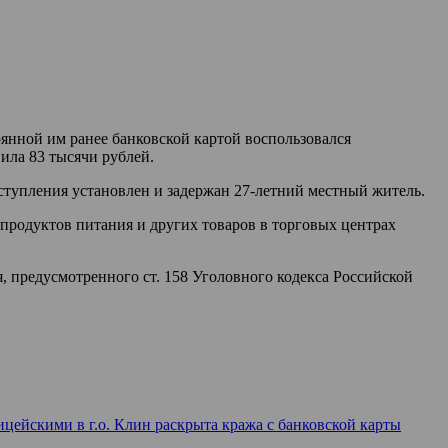
янной им ранее банковской картой воспользовался
ила 83 тысячи рублей.
тупления установлен и задержан 27-летний местный житель.
продуктов питания и других товаров в торговых центрах
 предусмотренного ст. 158 Уголовного кодекса Российской
цейскими в г.о. Клин раскрыта кража с банковской карты