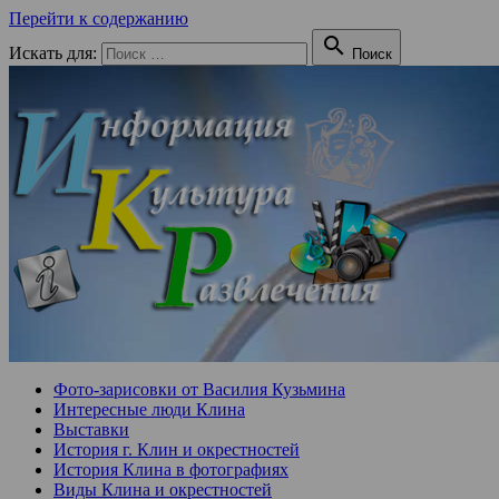
Перейти к содержанию

Искать для:
Поиск
Фото-зарисовки от Василия Кузьмина
Интересные люди Клина
Выставки
История г. Клин и окрестностей
История Клина в фотографиях
Виды Клина и окрестностей