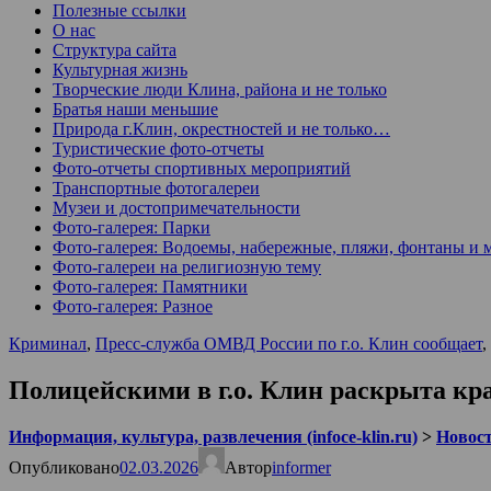
Полезные ссылки
О нас
Структура сайта
Культурная жизнь
Творческие люди Клина, района и не только
Братья наши меньшие
Природа г.Клин, окрестностей и не только…
Туристические фото-отчеты
Фото-отчеты спортивных мероприятий
Транспортные фотогалереи
Музеи и достопримечательности
Фото-галерея: Парки
Фото-галерея: Водоемы, набережные, пляжи, фонтаны и 
Фото-галереи на религиозную тему
Фото-галерея: Памятники
Фото-галерея: Разное
Криминал
,
Пресс-служба ОМВД России по г.о. Клин сообщает
,
Полицейскими в г.о. Клин раскрыта кр
Информация, культура, развлечения (infoce-klin.ru)
>
Новости
Опубликовано
02.03.2026
Автор
informer