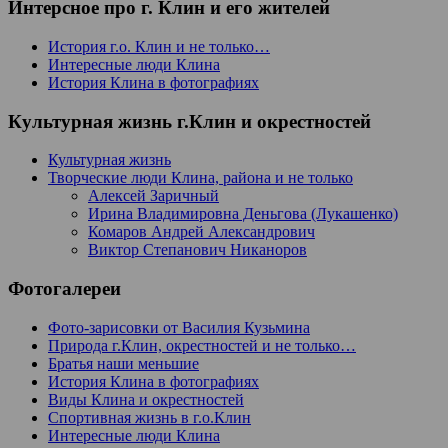
Интерсное про г. Клин и его жителей
История г.о. Клин и не только…
Интересные люди Клина
История Клина в фотографиях
Культурная жизнь г.Клин и окрестностей
Культурная жизнь
Творческие люди Клина, района и не только
Алексей Заричный
Ирина Владимировна Деньгова (Лукашенко)
Комаров Андрей Александрович
Виктор Степанович Никаноров
Фотогалереи
Фото-зарисовки от Василия Кузьмина
Природа г.Клин, окрестностей и не только…
Братья наши меньшие
История Клина в фотографиях
Виды Клина и окрестностей
Спортивная жизнь в г.о.Клин
Интересные люди Клина