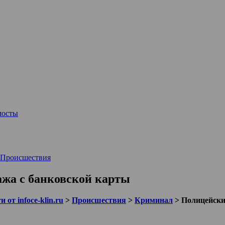
мосты
Происшествия
ажа с банковской карты
 от infoce-klin.ru
>
Происшествия
>
Криминал
>
Полицейски