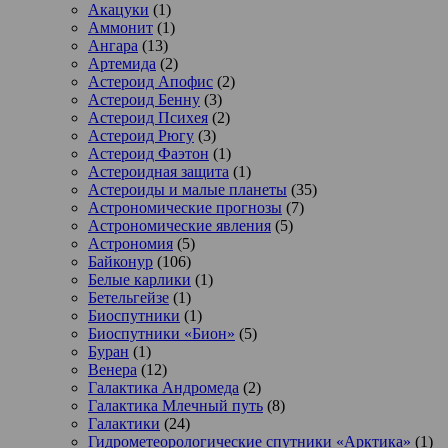
Акацуки
(1)
Аммонит
(1)
Ангара
(13)
Артемида
(2)
Астероид Апофис
(2)
Астероид Бенну
(3)
Астероид Психея
(2)
Астероид Рюгу
(3)
Астероид Фаэтон
(1)
Астероидная защита
(1)
Астероиды и малые планеты
(35)
Астрономические прогнозы
(7)
Астрономические явления
(5)
Астрономия
(5)
Байконур
(106)
Белые карлики
(1)
Бетельгейзе
(1)
Биоспутники
(1)
Биоспутники «Бион»
(5)
Буран
(1)
Венера
(12)
Галактика Андромеда
(2)
Галактика Млечный путь
(8)
Галактики
(24)
Гидрометеорологические спутники «Арктика»
(1)