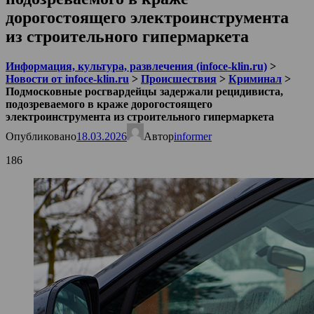
дорогостоящего электроинструмента
из строительного гипермаркета
Информация, культура, развлечения (infoce-klin.ru)
>
Новости от infoce-klin.ru
>
Происшествия
>
Криминал
>
Подмосковные росгвардейцы задержали рецидивиста,
подозреваемого в краже дорогостоящего
электроинструмента из строительного гипермаркета
Опубликовано
18.03.2026
Автор
informer
186