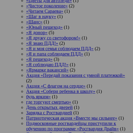
«Цветы для автоледи»
(1)
«Чистое поколение»
(2)
«Читаем Сараева»
(1)
«Шаг в науку»
(1)
«Шанс»
(1)
«Юный пешеход»
(1)
«Я донор»
(5)
«Я дружу со светофором!»
(1)
«Я знаю ПДД!»
(2)
«Я и моя семья соблюдаем ПДД»
(2)
«Я и папа соблюдаем ПДД»
(1)
«Я пешеход»
(3)
«Я соблюдаю ПДД!»
(1)
«Ярмарке вакансий»
(2)
Акция «Передай показания с умной платежкой»
(2)
Акция «С флагом на сердце»
(1)
Акция «Собери ребенка в школу»
(1)
будь ярким»
(1)
где торгуют смертью»
(1)
День открытых дверей
(1)
Зарядка с Росгвардией
(1)
Патриотическая акция «Вместе мы сильнее»
(1)
Подмосковные росгвардейцы приступили к
обучению по программе «Росгвардия Драйв»
(1)