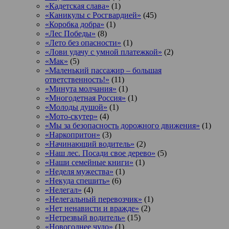
«Кадетская слава»
(1)
«Каникулы с Росгвардией»
(45)
«Коробка добра»
(1)
«Лес Победы»
(8)
«Лето без опасности»
(1)
«Лови удачу с умной платежкой»
(2)
«Мак»
(5)
«Маленький пассажир – большая
ответственность!»
(11)
«Минута молчания»
(1)
«Многодетная Россия»
(1)
«Молоды душой»
(1)
«Мото-скутер»
(4)
«Мы за безопасность дорожного движения»
(1)
«Наркопритон»
(3)
«Начинающий водитель»
(2)
«Наш лес. Посади свое дерево»
(5)
«Наши семейные книги»
(1)
«Неделя мужества»
(1)
«Некуда спешить»
(6)
«Нелегал»
(4)
«Нелегальный перевозчик»
(1)
«Нет ненависти и вражде»
(2)
«Нетрезвый водитель»
(15)
«Новогоднее чудо»
(1)