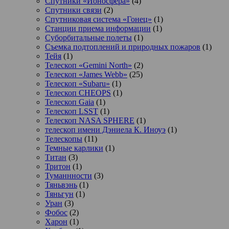
Спутники «Ионосфера»
(4)
Спутники связи
(2)
Спутниковая система «Гонец»
(1)
Станции приема информации
(1)
Суборбитальные полеты
(1)
Съемка подтоплений и природных пожаров
(1)
Тейя
(1)
Телескоп «Gemini North»
(2)
Телескоп «James Webb»
(25)
Телескоп «Subaru»
(1)
Телескоп CHEOPS
(1)
Телескоп Gaia
(1)
Телескоп LSST
(1)
Телескоп NASA SPHERE
(1)
телескоп имени Дэниела К. Иноуэ
(1)
Телескопы
(11)
Темные карлики
(1)
Титан
(3)
Тритон
(1)
Туманнности
(3)
Тяньвэнь
(1)
Тяньгун
(1)
Уран
(3)
Фобос
(2)
Харон
(1)