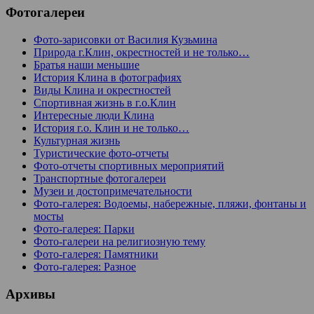
Фотогалереи
Фото-зарисовки от Василия Кузьмина
Природа г.Клин, окрестностей и не только…
Братья наши меньшие
История Клина в фотографиях
Виды Клина и окрестностей
Спортивная жизнь в г.о.Клин
Интересные люди Клина
История г.о. Клин и не только…
Культурная жизнь
Туристические фото-отчеты
Фото-отчеты спортивных мероприятий
Транспортные фотогалереи
Музеи и достопримечательности
Фото-галерея: Водоемы, набережные, пляжи, фонтаны и
мосты
Фото-галерея: Парки
Фото-галереи на религиозную тему
Фото-галерея: Памятники
Фото-галерея: Разное
Архивы