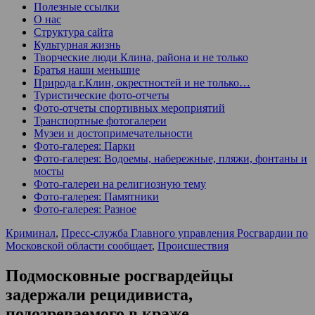
Полезные ссылки
О нас
Структура сайта
Культурная жизнь
Творческие люди Клина, района и не только
Братья наши меньшие
Природа г.Клин, окрестностей и не только…
Туристические фото-отчеты
Фото-отчеты спортивных мероприятий
Транспортные фотогалереи
Музеи и достопримечательности
Фото-галерея: Парки
Фото-галерея: Водоемы, набережные, пляжи, фонтаны и
мосты
Фото-галереи на религиозную тему
Фото-галерея: Памятники
Фото-галерея: Разное
Криминал
,
Пресс-служба Главного управления Росгвардии по
Московской области сообщает
,
Происшествия
Подмосковные росгвардейцы
задержали рецидивиста,
подозреваемого в краже