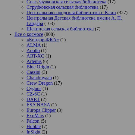
Спас-Заулковская сельская библиотека
(17)
Струбковская сельская библиотека
(17)
Центральная городская библиотека г. Клин
(327)
Центральная Детская библиотека имени А. П.
Гайдара
(163)
Щекинская сельская библиотека
(7)
Все о космосе
(808)
«Кондор-ФКА»
(1)
ALMA
(1)
Apollo
(1)
ART-XC
(1)
Artemis
(6)
Blue Origin
(1)
Cassini
(3)
Chandrayaan
(1)
Crew Dragon
(17)
Cygnus
(1)
CZ-6C
(1)
DART
(2)
ESA NASA
(1)
Europa Clipper
(3)
ExoMars
(1)
Falcon
(5)
Hubble
(7)
InSight
(2)