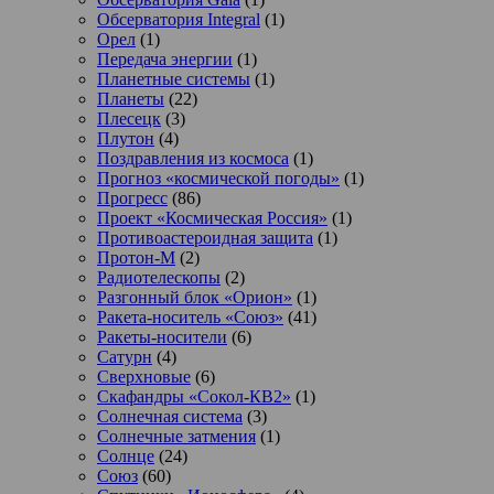
Обсерватория Integral
(1)
Орел
(1)
Передача энергии
(1)
Планетные системы
(1)
Планеты
(22)
Плесецк
(3)
Плутон
(4)
Поздравления из космоса
(1)
Прогноз «космической погоды»
(1)
Прогресс
(86)
Проект «Космическая Россия»
(1)
Противоастероидная защита
(1)
Протон-М
(2)
Радиотелескопы
(2)
Разгонный блок «Орион»
(1)
Ракета-носитель «Союз»
(41)
Ракеты-носители
(6)
Сатурн
(4)
Сверхновые
(6)
Скафандры «Сокол-КВ2»
(1)
Солнечная система
(3)
Солнечные затмения
(1)
Солнце
(24)
Союз
(60)