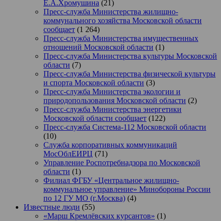
Е.А.Хромушина
(21)
Пресс-служба Министерства жилищно-
коммунального хозяйства Московской области
сообщает
(1 264)
Пресс-служба Министерства имущественных
отношений Московской области
(1)
Пресс-служба Министерства культуры Московской
области
(7)
Пресс-служба Министерства физической культуры
и спорта Московской области
(3)
Пресс-служба Министерства экологии и
природопользования Московской области
(2)
Пресс-служба Министерства энергетики
Московской области сообщает
(122)
Пресс-служба Система-112 Московской области
(10)
Служба корпоративных коммуникаций
МосОблЕИРЦ
(71)
Управление Роспотребнадзора по Московской
области
(1)
Филиал ФГБУ «Центральное жилищно-
коммунальное управление» Минобороны России
по 12 ГУ МО (г.Москва)
(4)
Известные люди
(55)
«Марш Кремлёвских курсантов»
(1)