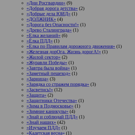
«Дни Росгвардии»
(9)
«Добрая дорога детства»
(2)
«Добрые дела ЮИД»
(1)
«ДОЛЖНИК»
(4)
«Дорога без Опасности!»
(1)
«Древо Сталинграда»
(1)
«Елка желаний»
(6)
«Ёлка ПДД»
(1)
«Елка по Правилам дорожного движения»
(1)
«Железная дорОга. Жизнь дорогА!»
(1)
«Жилой сектор»
(2)
«Журавли Победы»
(1)
«Завтра была война»
(1)
«Заметный пешеход»
(1)
«Зарница»
(3)
«Зарядка со стражем порядка»
(3)
«Засветись!»
(12)
«Защита»
(2)
«Защитники Отечества»
(1)
«Зима в Подмосковье»
(1)
«Зимние каникулы»
(4)
«Знай и соблюдай ПДД»
(1)
«Знай наших»
(42)
«Изучаем ПДД»
(1)
«Кадетская весна»
(1)