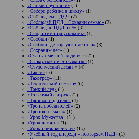
«Сними наушники»
(1)
«Собери ребёнка в школу»
(1)
«Соблюдаем ПДД!»
(2)
«Соблюдай ПДД – Сохрани семью»
(2)
«Соблюдаю ПДД на 5»
(3)
«Солдатский треугольник»
(1)
«Сообщи
(1)
«Сообщи где торгуют смертью»
(3)
«Сохраним лес»
(1)
«Стань заметней на дороге»
(2)
«Стимул мечты это сам ты»
(1)
«Студенческий десант»
(4)
«Такси»
(5)
«Тахограф»
(11)
«Технический осмотр»
(6)
«Тонкий лед»
(1)
«Тот самый физрук»
(1)
«Трезвый водитель»
(4)
«Тропа победителей»
(2)
«Тропою памяти»
(1)
«Урок Мужества»
(51)
«Урок памяти»
(1)
«Уроки безопасности»
(15)
«Учебный год впереди – повторяем ПДД»
(1)