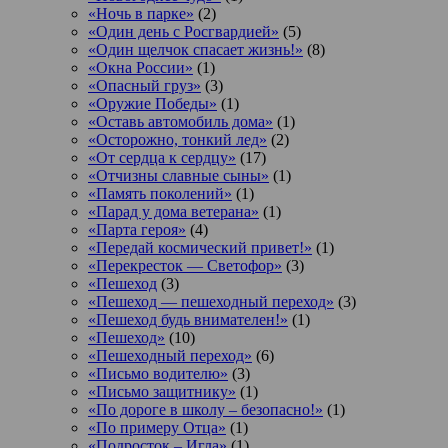
«Ночь в парке»
(2)
«Один день с Росгвардией»
(5)
«Один щелчок спасает жизнь!»
(8)
«Окна России»
(1)
«Опасный груз»
(3)
«Оружие Победы»
(1)
«Оставь автомобиль дома»
(1)
«Осторожно, тонкий лед»
(2)
«От сердца к сердцу»
(17)
«Отчизны славные сыны»
(1)
«Память поколений»
(1)
«Парад у дома ветерана»
(1)
«Парта героя»
(4)
«Передай космический привет!»
(1)
«Перекресток — Светофор»
(3)
«Пешеход
(3)
«Пешеход — пешеходный переход»
(3)
«Пешеход будь внимателен!»
(1)
«Пешеход»
(10)
«Пешеходный переход»
(6)
«Письмо водителю»
(3)
«Письмо защитнику»
(1)
«По дороге в школу – безопасно!»
(1)
«По примеру Отца»
(1)
«Подросток ‒ Игла»
(1)