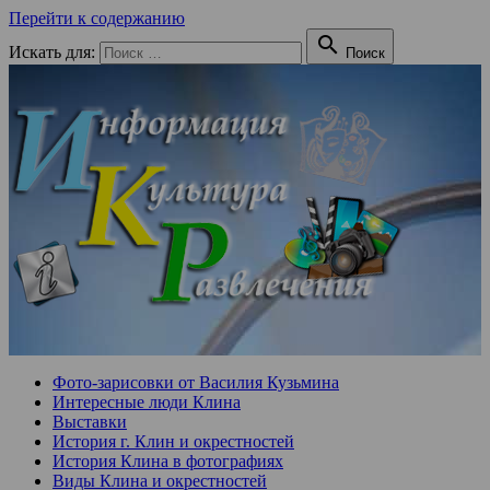
Перейти к содержанию

Искать для:
Поиск
Фото-зарисовки от Василия Кузьмина
Интересные люди Клина
Выставки
История г. Клин и окрестностей
История Клина в фотографиях
Виды Клина и окрестностей