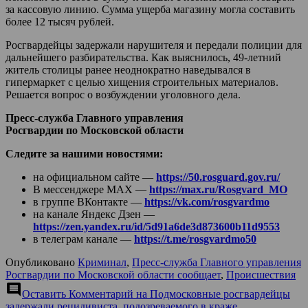
за кассовую линию. Сумма ущерба магазину могла составить
более 12 тысяч рублей.
Росгвардейцы задержали нарушителя и передали полиции для
дальнейшего разбирательства. Как выяснилось, 49-летний
житель столицы ранее неоднократно наведывался в
гипермаркет с целью хищения строительных материалов.
Решается вопрос о возбуждении уголовного дела.
Пресс-служба Главного управления
Росгвардии по Московской области
Следите за нашими новостями:
на официальном сайте —
https://50.rosguard.gov.ru/
В мессенджере МАХ —
https://max.ru/Rosgvard_MO
в группе ВКонтакте —
https://vk.com/rosgvardmo
на канале Яндекс Дзен —
https://zen.yandex.ru/id/5d91a6de3d873600b11d9553
в телеграм канале —
https://t.me/rosgvardmo50
Опубликовано
Криминал
,
Пресс-служба Главного управления
Росгвардии по Московской области сообщает
,
Происшествия
comment
Оставить Комментарий
на Подмосковные росгвардейцы
задержали рецидивиста, подозреваемого в краже