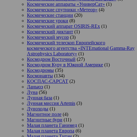
Космические аппараты «УниверСат»
(1)
Космические спутники «Метеор»
(4)
Космические станции
(20)
Космические уроки
(8)
Космический аппарат OSIRIS-REx
(1)
Космический диктант
(1)
Космический мусор
(3)
Космический телескоп Европейского
космического агентства «INTErnational Gamma-Ray
Astrophysics Laboratory»
(1)
Космодром Восточный
(27)
Космодром Куру в Южной Америке
(1)
Космодромы
(35)
Космонавты
(134)
КОСПАС-САРСАТ
(2)
Ланьюэ
(1)
Луна
(56)
Лунная база
(1)
Лунная миссия Artemis
(3)
Луноходы
(1)
Магнитное поле
(4)
Магнитные бури
(11)
Малая планета Ганимед
(1)
Малая планета Европа
(6)
Малая планета Титан
(2)