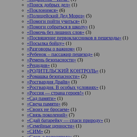
«Поиск добрых дел»
(1)
«Поклонимся»
(6)
«Полицейский Дед Мороз»
(5)
«Помоги пойти учиться»
(1)
«Помоги собраться в школу»
(1)
«Помочь без лишних слов»
(3)
«Посвящение первоклассников в пешеходы»
(1)
«Посылка бойцу»
(1)
«Разговоры о важном»
(1)
«Ребенок – пассажир пешеход»
(4)
«Ремень безопасности»
(3)
«Рецидив»
(1)
«РОДИТЕЛЬСКИЙ КОНТРОЛЬ»
(1)
«Ромашка безопасности»
(2)
«Росгвардия Драйв»
(3)
«Росгвардия. В особых условиях»
(1)
«Россия — страна героев!»
(1)
«Сад памяти»
(1)
«Свеча памяти»
(6)
«Своих не бросаем»
(1)
«Связь поколений»
(7)
«Сдай батарейку — спаси природу»
(1)
«Семейные ценности»
(1)
«СИМ»
(2)
«Слезь с велосипеда»
(1)