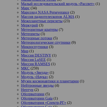
Малый исследовательский модуль «Рассвет»
(1)
Марс
(34)
Марсоход NASA Perseverance
(2)
Массив радиотелескопов ALMA
(1)
Межпланетные перелеты
(23)
Меркурий
(3)
Метеоритные кратеры
(7)
Метеориты
(3)
Метеорные потоки
(5)
Метеорологические спутники
(9)
Микроспутники
(3)
Мир
(1)
Миссия DESTINY
(1)
Миссия LuSEE
(1)
Миссия RAMSES
(1)
МКС
(259)
Модуль «Звезда»
(1)
Модуль «Наука»
(2)
Музеи космонавтики и планетарии
(1)
Нейтронные звезды
(4)
Нептун
(2)
Обсерватории
(5)
Обсерватории Gaia
(1)
Обсерватория «Спектр-РГ»
(2)
Обсерватория Gaia
(1)