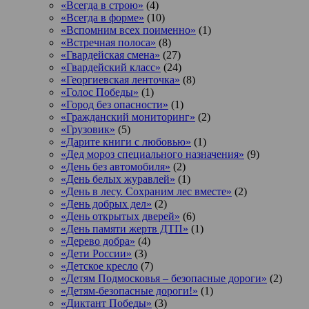
«Всегда в строю»
(4)
«Всегда в форме»
(10)
«Вспомним всех поименно»
(1)
«Встречная полоса»
(8)
«Гвардейская смена»
(27)
«Гвардейский класс»
(24)
«Георгиевская ленточка»
(8)
«Голос Победы»
(1)
«Город без опасности»
(1)
«Гражданский мониторинг»
(2)
«Грузовик»
(5)
«Дарите книги с любовью»
(1)
«Дед мороз специального назначения»
(9)
«День без автомобиля»
(2)
«День белых журавлей»
(1)
«День в лесу. Сохраним лес вместе»
(2)
«День добрых дел»
(2)
«День открытых дверей»
(6)
«День памяти жертв ДТП»
(1)
«Дерево добра»
(4)
«Дети России»
(3)
«Детское кресло
(7)
«Детям Подмосковья – безопасные дороги»
(2)
«Детям-безопасные дороги!»
(1)
«Диктант Победы»
(3)