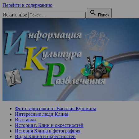
Перейти к содержанию

Искать для:
Поиск
Фото-зарисовки от Василия Кузьмина
Интересные люди Клина
Выставки
История г. Клин и окрестностей
История Клина в фотографиях
Виды Клина и окрестностей