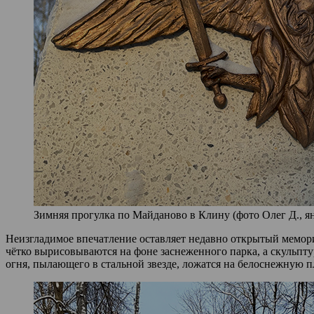
Зимняя прогулка по Майданово в Клину (фото Олег Д., ян
Неизгладимое впечатление оставляет недавно открытый мемор
чётко вырисовываются на фоне заснеженного парка, а скульпт
огня, пылающего в стальной звезде, ложатся на белоснежную п