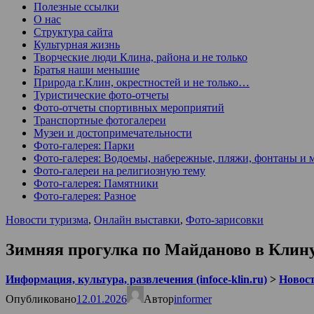
Полезные ссылки
О нас
Структура сайта
Культурная жизнь
Творческие люди Клина, района и не только
Братья наши меньшие
Природа г.Клин, окрестностей и не только…
Туристические фото-отчеты
Фото-отчеты спортивных мероприятий
Транспортные фотогалереи
Музеи и достопримечательности
Фото-галерея: Парки
Фото-галерея: Водоемы, набережные, пляжи, фонтаны и 
Фото-галереи на религиозную тему
Фото-галерея: Памятники
Фото-галерея: Разное
Новости туризма
,
Онлайн выставки
,
Фото-зарисовки
Зимняя прогулка по Майданово в Клин
Информация, культура, развлечения (infoce-klin.ru)
>
Новости
Опубликовано
12.01.2026
Автор
informer