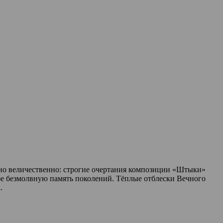
но величественно: строгие очертания композиции «Штыки»
бе безмолвную память поколений. Тёплые отблески Вечного
.