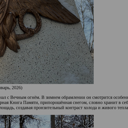
варь, 2026)
иал с Вечным огнём. В зимнем обрамлении он смотрится особен
урная Книга Памяти, припорошённая снегом, словно хранит в се
лощадь, создавая пронзительный контраст холода и живого тепла