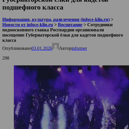
подшефного класса
Информация, культура, развлечения (infoce-klin.ru)
>
Новости от infoce-klin.ru
>
Воспитание
>
Сотрудники
подмосковного главка Росгвардии организовали
посещение Губернаторской ёлки для кадетов подшефного
класса
Опубликовано
03.01.2026
Автор
informer
298