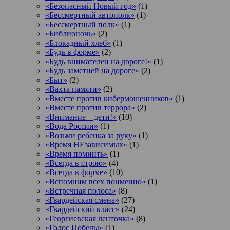
«Безопасный Новый год»
(1)
«Бессмертный автополк»
(1)
«Бессмертный полк»
(1)
«Библионочь»
(2)
«Блокадный хлеб»
(1)
«Будь в форме»
(2)
«Будь внимателен на дороге!»
(1)
«Будь заметней на дороге»
(2)
«Быт»
(2)
«Вахта памяти»
(2)
«Вместе против кибермошенников»
(1)
«Вместе против террора»
(2)
«Внимание – дети!»
(10)
«Вода России»
(1)
«Возьми ребенка за руку»
(1)
«Время НЕзависимых»
(1)
«Время помнить»
(1)
«Всегда в строю»
(4)
«Всегда в форме»
(10)
«Вспомним всех поименно»
(1)
«Встречная полоса»
(8)
«Гвардейская смена»
(27)
«Гвардейский класс»
(24)
«Георгиевская ленточка»
(8)
«Голос Победы»
(1)