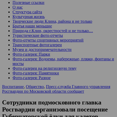
Полезные ссылки
О нас
Структура сайта
Культурная жизнь
Творческие люди Клина, района и не только
Братья наши меньшие
Природа г.Клин, окрестностей и не только…
Туристические фото-отчеты
Фото-отчеты спортивных мероприятий
Транспортные фотогалереи
Музеи и достопримечательности
Фото-галерея: Парки
Фото-галерея: Водоемы, набережные, пляжи, фонтаны и
мосты
Фото-галереи на религиозную тему
Фото-галерея: Памятники
Фото-галерея: Разное
Воспитание
,
Общество
,
Пресс-служба Главного управления
Росгвардии по Московской области сообщает
Сотрудники подмосковного главка
Росгвардии организовали посещение
Губернаторской ёлки для кадетов