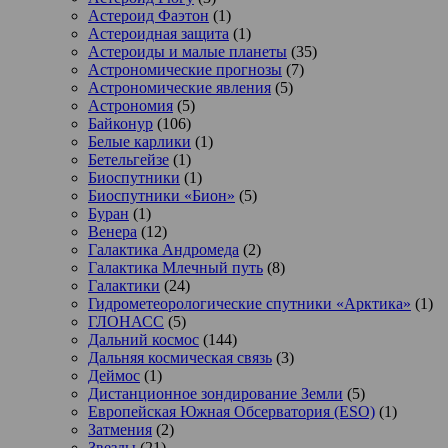
Астероид Фаэтон
(1)
Астероидная защита
(1)
Астероиды и малые планеты
(35)
Астрономические прогнозы
(7)
Астрономические явления
(5)
Астрономия
(5)
Байконур
(106)
Белые карлики
(1)
Бетельгейзе
(1)
Биоспутники
(1)
Биоспутники «Бион»
(5)
Буран
(1)
Венера
(12)
Галактика Андромеда
(2)
Галактика Млечный путь
(8)
Галактики
(24)
Гидрометеорологические спутники «Арктика»
(1)
ГЛОНАСС
(5)
Дальний космос
(144)
Дальняя космическая связь
(3)
Деймос
(1)
Дистанционное зондирование Земли
(5)
Европейская Южная Обсерватория (ESO)
(1)
Затмения
(2)
Звезды
(21)