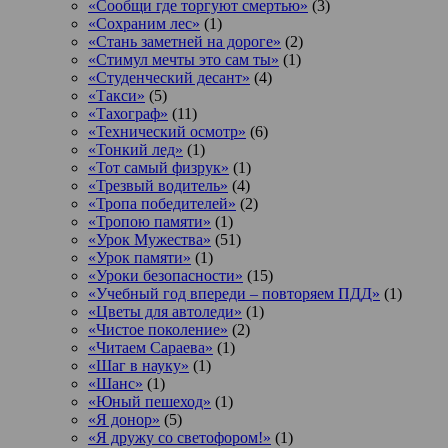
«Сообщи где торгуют смертью»
(3)
«Сохраним лес»
(1)
«Стань заметней на дороге»
(2)
«Стимул мечты это сам ты»
(1)
«Студенческий десант»
(4)
«Такси»
(5)
«Тахограф»
(11)
«Технический осмотр»
(6)
«Тонкий лед»
(1)
«Тот самый физрук»
(1)
«Трезвый водитель»
(4)
«Тропа победителей»
(2)
«Тропою памяти»
(1)
«Урок Мужества»
(51)
«Урок памяти»
(1)
«Уроки безопасности»
(15)
«Учебный год впереди – повторяем ПДД»
(1)
«Цветы для автоледи»
(1)
«Чистое поколение»
(2)
«Читаем Сараева»
(1)
«Шаг в науку»
(1)
«Шанс»
(1)
«Юный пешеход»
(1)
«Я донор»
(5)
«Я дружу со светофором!»
(1)