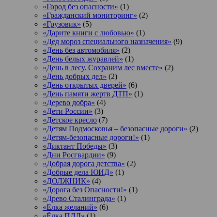
«Город без опасности»
(1)
«Гражданский мониторинг»
(2)
«Грузовик»
(5)
«Дарите книги с любовью»
(1)
«Дед мороз специального назначения»
(9)
«День без автомобиля»
(2)
«День белых журавлей»
(1)
«День в лесу. Сохраним лес вместе»
(2)
«День добрых дел»
(2)
«День открытых дверей»
(6)
«День памяти жертв ДТП»
(1)
«Дерево добра»
(4)
«Дети России»
(3)
«Детское кресло
(7)
«Детям Подмосковья – безопасные дороги»
(2)
«Детям-безопасные дороги!»
(1)
«Диктант Победы»
(3)
«Дни Росгвардии»
(9)
«Добрая дорога детства»
(2)
«Добрые дела ЮИД»
(1)
«ДОЛЖНИК»
(4)
«Дорога без Опасности!»
(1)
«Древо Сталинграда»
(1)
«Елка желаний»
(6)
«Ёлка ПДД»
(1)