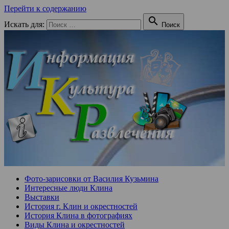
Перейти к содержанию

Искать для:
Поиск
Фото-зарисовки от Василия Кузьмина
Интересные люди Клина
Выставки
История г. Клин и окрестностей
История Клина в фотографиях
Виды Клина и окрестностей