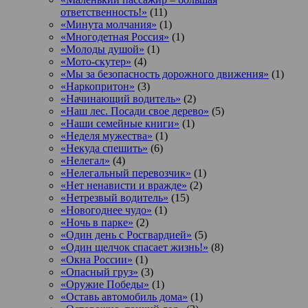
ответственность!»
(11)
«Минута молчания»
(1)
«Многодетная Россия»
(1)
«Молоды душой»
(1)
«Мото-скутер»
(4)
«Мы за безопасность дорожного движения»
(1)
«Наркопритон»
(3)
«Начинающий водитель»
(2)
«Наш лес. Посади свое дерево»
(5)
«Наши семейные книги»
(1)
«Неделя мужества»
(1)
«Некуда спешить»
(6)
«Нелегал»
(4)
«Нелегальный перевозчик»
(1)
«Нет ненависти и вражде»
(2)
«Нетрезвый водитель»
(15)
«Новогоднее чудо»
(1)
«Ночь в парке»
(2)
«Один день с Росгвардией»
(5)
«Один щелчок спасает жизнь!»
(8)
«Окна России»
(1)
«Опасный груз»
(3)
«Оружие Победы»
(1)
«Оставь автомобиль дома»
(1)