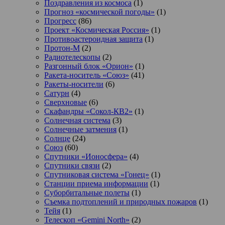
Поздравления из космоса
(1)
Прогноз «космической погоды»
(1)
Прогресс
(86)
Проект «Космическая Россия»
(1)
Противоастероидная защита
(1)
Протон-М
(2)
Радиотелескопы
(2)
Разгонный блок «Орион»
(1)
Ракета-носитель «Союз»
(41)
Ракеты-носители
(6)
Сатурн
(4)
Сверхновые
(6)
Скафандры «Сокол-КВ2»
(1)
Солнечная система
(3)
Солнечные затмения
(1)
Солнце
(24)
Союз
(60)
Спутники «Ионосфера»
(4)
Спутники связи
(2)
Спутниковая система «Гонец»
(1)
Станции приема информации
(1)
Суборбитальные полеты
(1)
Съемка подтоплений и природных пожаров
(1)
Тейя
(1)
Телескоп «Gemini North»
(2)