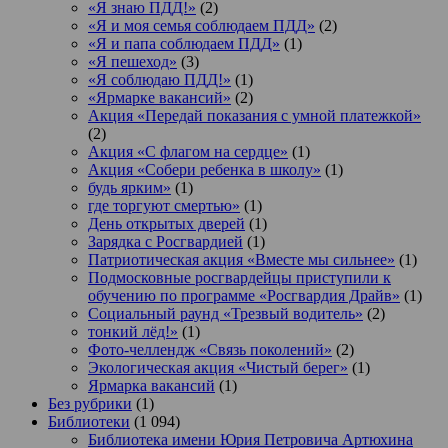
«Я знаю ПДД!»
(2)
«Я и моя семья соблюдаем ПДД»
(2)
«Я и папа соблюдаем ПДД»
(1)
«Я пешеход»
(3)
«Я соблюдаю ПДД!»
(1)
«Ярмарке вакансий»
(2)
Акция «Передай показания с умной платежкой»
(2)
Акция «С флагом на сердце»
(1)
Акция «Собери ребенка в школу»
(1)
будь ярким»
(1)
где торгуют смертью»
(1)
День открытых дверей
(1)
Зарядка с Росгвардией
(1)
Патриотическая акция «Вместе мы сильнее»
(1)
Подмосковные росгвардейцы приступили к
обучению по программе «Росгвардия Драйв»
(1)
Социальный раунд «Трезвый водитель»
(2)
тонкий лёд!»
(1)
Фото-челлендж «Связь поколений»
(2)
Экологическая акция «Чистый берег»
(1)
Ярмарка вакансий
(1)
Без рубрики
(1)
Библиотеки
(1 094)
Библиотека имени Юрия Петровича Артюхина