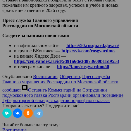
пожелали им крепкого здоровья, успехов в учёбе и новых
ярких впечатлений в 2026 году.
Пресс-служба Главного управления
Росгвардии по Московской области
Следите за нашими новостями:
на официальном сайте —
https://50.rosguard.gov.ru/
в группе ВКонтакте —
https://vk.com/rosgvardmo
на канале Яндекс Дзен —
https://zen.yandex.ru/id/5d91a6de3d873600b11d9553
в телеграм канале —
https://t.me/rosgvardmo50
Опубликовано
Воспитание
,
Общество
,
Пресс-служба
Главного управления Росгвардии по Московской области
comment
сообщает
Оставить Комментарий
на Сотрудники
подмосковного главка Росгвардии организовали посещение
Губернаторской ёлки для кадетов подшефного класса
Понравилась статья? Поддержите нас!
Читайте больше на эту тему:
Воспитание