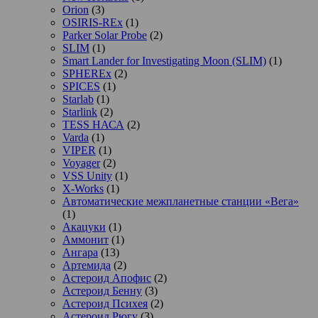
Orion
(3)
OSIRIS-REx
(1)
Parker Solar Probe
(2)
SLIM
(1)
Smart Lander for Investigating Moon (SLIM)
(1)
SPHEREx
(2)
SPICES
(1)
Starlab
(1)
Starlink
(2)
TESS НАСА
(2)
Varda
(1)
VIPER
(1)
Voyager
(2)
VSS Unity
(1)
X-Works
(1)
Автоматические межпланетные станции «Вега»
(1)
Акацуки
(1)
Аммонит
(1)
Ангара
(13)
Артемида
(2)
Астероид Апофис
(2)
Астероид Бенну
(3)
Астероид Психея
(2)
Астероид Рюгу
(3)