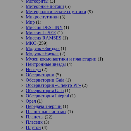
Метеориты
(3)
Метеорные потоки
(5)
Метеорологические спутники
(9)
Микроспутники
(3)
Мир
(1)
Миссия DESTINY
(1)
Миссия LuSEE
(1)
Миссия RAMSES
(1)
МКС
(259)
Модуль «Звезда»
(1)
Модуль «Наука»
(2)
Музеи космонавтики и планетарии
(1)
Нейтронные звезды
(4)
Нептун
(2)
Обсерватории
(5)
Обсерватории Gaia
(1)
Обсерватория «Спектр-РГ»
(2)
Обсерватория Gaia
(1)
Обсерватория Integral
(1)
Орел
(1)
Передача энергии
(1)
Планетные системы
(1)
Планеты
(22)
Плесецк
(3)
Плутон
(4)