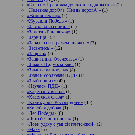
«Елка по Правилам дорожного движения»
(1)
«Железная дорОга. Жизнь дорогА!»
(1)
«Жилой сектор»
(2)
«Журавли Победы»
(1)
«Завтра была война»
(1)
«Заметный пешеход»
(1)
«Зарница»
(3)
«Зарядка со стражем порядка»
(3)
«Засветись!»
(12)
«Защита»
(2)
«Защитники Отечества»
(1)
«Зима в Подмосковье»
(1)
«Зимние каникулы»
(4)
«Знай и соблюдай ПДД»
(1)
«Знай наших»
(42)
«Изучаем ПДД»
(1)
«Кадетская весна»
(1)
«Кадетская слава»
(1)
«Каникулы с Росгвардией»
(45)
«Коробка добра»
(1)
«Лес Победы»
(8)
«Лето без опасности»
(1)
«Лови удачу с умной платежкой»
(2)
«Мак»
(5)
«Маленький пассажир – большая