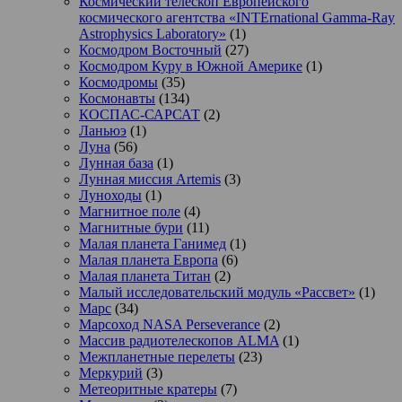
Космический телескоп Европейского
космического агентства «INTErnational Gamma-Ray
Astrophysics Laboratory»
(1)
Космодром Восточный
(27)
Космодром Куру в Южной Америке
(1)
Космодромы
(35)
Космонавты
(134)
КОСПАС-САРСАТ
(2)
Ланьюэ
(1)
Луна
(56)
Лунная база
(1)
Лунная миссия Artemis
(3)
Луноходы
(1)
Магнитное поле
(4)
Магнитные бури
(11)
Малая планета Ганимед
(1)
Малая планета Европа
(6)
Малая планета Титан
(2)
Малый исследовательский модуль «Рассвет»
(1)
Марс
(34)
Марсоход NASA Perseverance
(2)
Массив радиотелескопов ALMA
(1)
Межпланетные перелеты
(23)
Меркурий
(3)
Метеоритные кратеры
(7)