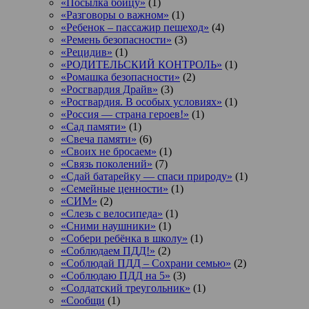
«Посылка бойцу»
(1)
«Разговоры о важном»
(1)
«Ребенок – пассажир пешеход»
(4)
«Ремень безопасности»
(3)
«Рецидив»
(1)
«РОДИТЕЛЬСКИЙ КОНТРОЛЬ»
(1)
«Ромашка безопасности»
(2)
«Росгвардия Драйв»
(3)
«Росгвардия. В особых условиях»
(1)
«Россия — страна героев!»
(1)
«Сад памяти»
(1)
«Свеча памяти»
(6)
«Своих не бросаем»
(1)
«Связь поколений»
(7)
«Сдай батарейку — спаси природу»
(1)
«Семейные ценности»
(1)
«СИМ»
(2)
«Слезь с велосипеда»
(1)
«Сними наушники»
(1)
«Собери ребёнка в школу»
(1)
«Соблюдаем ПДД!»
(2)
«Соблюдай ПДД – Сохрани семью»
(2)
«Соблюдаю ПДД на 5»
(3)
«Солдатский треугольник»
(1)
«Сообщи
(1)