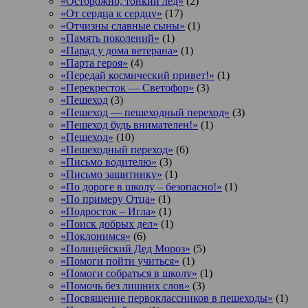
«Осторожно, тонкий лед»
(2)
«От сердца к сердцу»
(17)
«Отчизны славные сыны»
(1)
«Память поколений»
(1)
«Парад у дома ветерана»
(1)
«Парта героя»
(4)
«Передай космический привет!»
(1)
«Перекресток — Светофор»
(3)
«Пешеход
(3)
«Пешеход — пешеходный переход»
(3)
«Пешеход будь внимателен!»
(1)
«Пешеход»
(10)
«Пешеходный переход»
(6)
«Письмо водителю»
(3)
«Письмо защитнику»
(1)
«По дороге в школу – безопасно!»
(1)
«По примеру Отца»
(1)
«Подросток ‒ Игла»
(1)
«Поиск добрых дел»
(1)
«Поклонимся»
(6)
«Полицейский Дед Мороз»
(5)
«Помоги пойти учиться»
(1)
«Помоги собраться в школу»
(1)
«Помочь без лишних слов»
(3)
«Посвящение первоклассников в пешеходы»
(1)