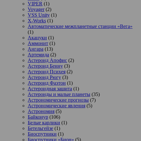
VIPER
(1)
Voyager
(2)
VSS Unity
(1)
X-Works
(1)
Автоматические межпланетные станции «Вега»
(1)
Акацуки
(1)
Аммонит
(1)
Ангара
(13)
Артемида
(2)
Астероид Апофис
(2)
Астероид Бенну
(3)
Астероид Психея
(2)
Астероид Рюгу
(3)
Астероид Фаэтон
(1)
Астероидная защита
(1)
Астероиды и малые планеты
(35)
Астрономические прогнозы
(7)
Астрономические явления
(5)
Астрономия
(5)
Байконур
(106)
Белые карлики
(1)
Бетельгейзе
(1)
Биоспутники
(1)
Биоспутники «Бион»
(5)