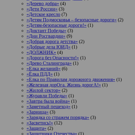
«Дерево добра»
(4)
«Дети России»
(3)
«Детское кресло
(7)
«Детям Подмосковья – безопасные дороги»
(2)
«Детям-безопасные дороги!»
(1)
«Диктант Победы»
(3)
«Дни Росгвардии»
(9)
«Добрая дорога детства»
(2)
«Добрые дела ЮИД»
(1)
«ДОЛЖНИК»
(4)
«Дорога без Опасности!»
(1)
«Древо Сталинграда»
(1)
«Елка желаний»
(6)
«Ёлка ПДД»
(1)
«Елка по Правилам дорожного движения»
(1)
«Железная дорОга. Жизнь дорогА!»
(1)
«Жилой сектор»
(2)
«Журавли Победы»
(1)
«Завтра была война»
(1)
«Заметный пешеход»
(1)
«Зарница»
(3)
«Зарядка со стражем порядка»
(3)
«Засветись!»
(12)
«Защита»
(2)
«Защитники Отечества»
(1)