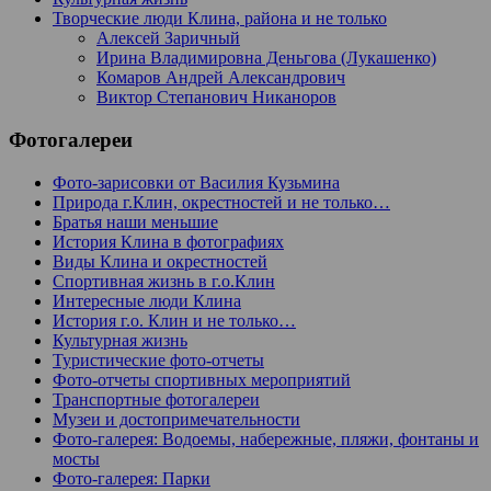
Творческие люди Клина, района и не только
Алексей Заричный
Ирина Владимировна Деньгова (Лукашенко)
Комаров Андрей Александрович
Виктор Степанович Никаноров
Фотогалереи
Фото-зарисовки от Василия Кузьмина
Природа г.Клин, окрестностей и не только…
Братья наши меньшие
История Клина в фотографиях
Виды Клина и окрестностей
Спортивная жизнь в г.о.Клин
Интересные люди Клина
История г.о. Клин и не только…
Культурная жизнь
Туристические фото-отчеты
Фото-отчеты спортивных мероприятий
Транспортные фотогалереи
Музеи и достопримечательности
Фото-галерея: Водоемы, набережные, пляжи, фонтаны и
мосты
Фото-галерея: Парки