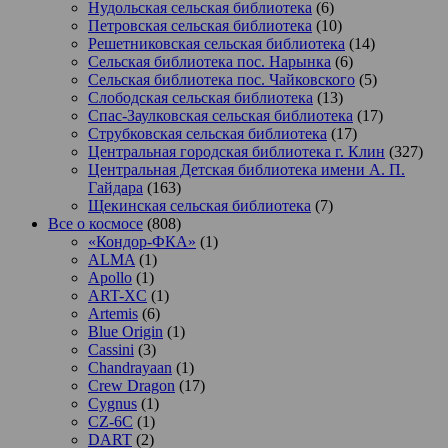
Нудольская сельская библиотека
(6)
Петровская сельская библиотека
(10)
Решетниковская сельская библиотека
(14)
Сельская библиотека пос. Нарынка
(6)
Сельская библиотека пос. Чайковского
(5)
Слободская сельская библиотека
(13)
Спас-Заулковская сельская библиотека
(17)
Струбковская сельская библиотека
(17)
Центральная городская библиотека г. Клин
(327)
Центральная Детская библиотека имени А. П.
Гайдара
(163)
Щекинская сельская библиотека
(7)
Все о космосе
(808)
«Кондор-ФКА»
(1)
ALMA
(1)
Apollo
(1)
ART-XC
(1)
Artemis
(6)
Blue Origin
(1)
Cassini
(3)
Chandrayaan
(1)
Crew Dragon
(17)
Cygnus
(1)
CZ-6C
(1)
DART
(2)