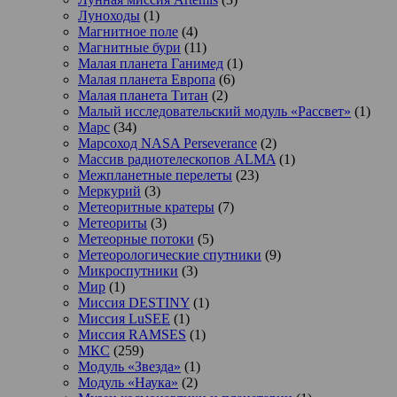
Луноходы
(1)
Магнитное поле
(4)
Магнитные бури
(11)
Малая планета Ганимед
(1)
Малая планета Европа
(6)
Малая планета Титан
(2)
Малый исследовательский модуль «Рассвет»
(1)
Марс
(34)
Марсоход NASA Perseverance
(2)
Массив радиотелескопов ALMA
(1)
Межпланетные перелеты
(23)
Меркурий
(3)
Метеоритные кратеры
(7)
Метеориты
(3)
Метеорные потоки
(5)
Метеорологические спутники
(9)
Микроспутники
(3)
Мир
(1)
Миссия DESTINY
(1)
Миссия LuSEE
(1)
Миссия RAMSES
(1)
МКС
(259)
Модуль «Звезда»
(1)
Модуль «Наука»
(2)