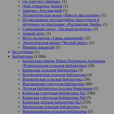
где торгуют смертью»
(1)
День открытых дверей
(1)
Зарядка с Росгвардией
(1)
Патриотическая акция «Вместе мы сильнее»
(1)
Подмосковные росгвардейцы приступили к
обучению по программе «Росгвардия Драйв»
(1)
Социальный раунд «Трезвый водитель»
(2)
тонкий лёд!»
(1)
Фото-челлендж «Связь поколений»
(2)
Экологическая акция «Чистый берег»
(1)
Ярмарка вакансий
(1)
Без рубрики
(1)
Библиотеки
(1 094)
Библиотека имени Юрия Петровича Артюхина
(Решоткинская сельская библиотека)
(18)
Биревская сельская библиотека
(3)
Воздвиженская сельская библиотека
(4)
Воронинская сельская библиотека
(30)
Высоковская городская библиотека
(80)
Детская библиотека поселка Решоткино
(1)
Клинская городская библиотека №2
(100)
Клинская городская библиотека №6
(5)
Клинская детская библиотека №2
(259)
Малеевская сельская библиотека
(12)
Новощаповская сельская библиотека
(5)