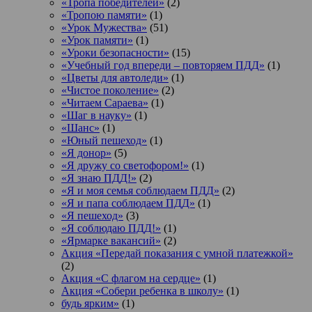
«Тропа победителей»
(2)
«Тропою памяти»
(1)
«Урок Мужества»
(51)
«Урок памяти»
(1)
«Уроки безопасности»
(15)
«Учебный год впереди – повторяем ПДД»
(1)
«Цветы для автоледи»
(1)
«Чистое поколение»
(2)
«Читаем Сараева»
(1)
«Шаг в науку»
(1)
«Шанс»
(1)
«Юный пешеход»
(1)
«Я донор»
(5)
«Я дружу со светофором!»
(1)
«Я знаю ПДД!»
(2)
«Я и моя семья соблюдаем ПДД»
(2)
«Я и папа соблюдаем ПДД»
(1)
«Я пешеход»
(3)
«Я соблюдаю ПДД!»
(1)
«Ярмарке вакансий»
(2)
Акция «Передай показания с умной платежкой»
(2)
Акция «С флагом на сердце»
(1)
Акция «Собери ребенка в школу»
(1)
будь ярким»
(1)