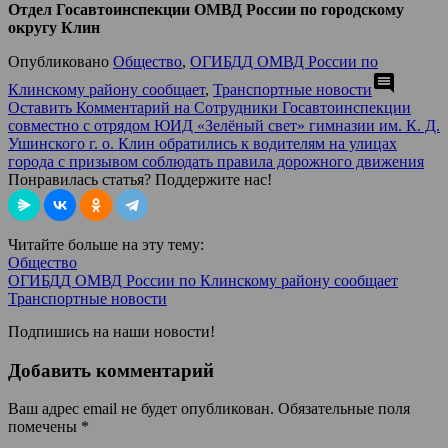
Отдел Госавтоинспекции ОМВД России по городскому
округу Клин
Опубликовано
Общество
,
ОГИБДД ОМВД России по
comment
Клинскому району сообщает
,
Транспортные новости
Оставить Комментарий
на Сотрудники Госавтоинспекции
совместно с отрядом ЮИД «Зелёный свет» гимназии им. К. Д.
Ушинского г. о. Клин обратились к водителям на улицах
города с призывом соблюдать правила дорожного движения
Понравилась статья? Поддержите нас!
Читайте больше на эту тему:
Общество
ОГИБДД ОМВД России по Клинскому району сообщает
Транспортные новости
Подпишись на наши новости!
Добавить комментарий
Ваш адрес email не будет опубликован.
Обязательные поля
помечены
*