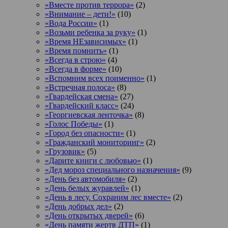
«Вместе против террора»
(2)
«Внимание – дети!»
(10)
«Вода России»
(1)
«Возьми ребенка за руку»
(1)
«Время НЕзависимых»
(1)
«Время помнить»
(1)
«Всегда в строю»
(4)
«Всегда в форме»
(10)
«Вспомним всех поименно»
(1)
«Встречная полоса»
(8)
«Гвардейская смена»
(27)
«Гвардейский класс»
(24)
«Георгиевская ленточка»
(8)
«Голос Победы»
(1)
«Город без опасности»
(1)
«Гражданский мониторинг»
(2)
«Грузовик»
(5)
«Дарите книги с любовью»
(1)
«Дед мороз специального назначения»
(9)
«День без автомобиля»
(2)
«День белых журавлей»
(1)
«День в лесу. Сохраним лес вместе»
(2)
«День добрых дел»
(2)
«День открытых дверей»
(6)
«День памяти жертв ДТП»
(1)