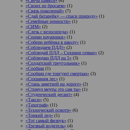
«Свеча памяти»
(6)
«Своих не бросаем»
(1)
«Связь поколений»
(7)
«Сдай батарейку — спаси природу»
(1)
«Семейные ценности»
(1)
«СИМ»
(2)
«Слезь с велосипеда»
(1)
«Сними наушники»
(1)
«Собери ребёнка в школу»
(1)
«Соблюдаем ПДД!»
(2)
«Соблюдай ПДД – Сохрани семью»
(2)
«Соблюдаю ПДД на 5»
(3)
«Солдатский треугольник»
(1)
«Сообщи
(1)
«Сообщи где торгуют смертью»
(3)
«Сохраним лес»
(1)
«Стань заметней на дороге»
(2)
«Стимул мечты это сам ты»
(1)
«Студенческий десант»
(4)
«Такси»
(5)
«Тахограф»
(11)
«Технический осмотр»
(6)
«Тонкий лед»
(1)
«Тот самый физрук»
(1)
«Трезвый водитель»
(4)