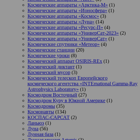
Космические аппараты «Арктика-М»
(1)
Космические аппараты «Ионосфера»
(1)
Космические аппараты «Космос»
(3)
Космические аппараты «Луна»
(14)
Космические аппараты «Ресурс-П»
(4)
Космические аппараты «УниверСат-2023»
(2)
Космические аппараты «УниверСат»
(1)
Космические спутники «Метеор»
(4)
Космические станции
(20)
Космические уроки
(8)
Космический аппарат OSIRIS-REx
(1)
Космический диктант
(1)
Космический мусор
(3)
Космический телескоп Европейского
космического агентства «INTErnational Gamma-Ray
Astrophysics Laboratory»
(1)
Космодром Восточный
(27)
Космодром Куру в Южной Америке
(1)
Космодромы
(35)
Космонавты
(134)
КОСПАС-САРСАТ
(2)
Ланьюэ
(1)
Луна
(56)
Лунная база
(1)
Лунная миссия Artemis
(3)