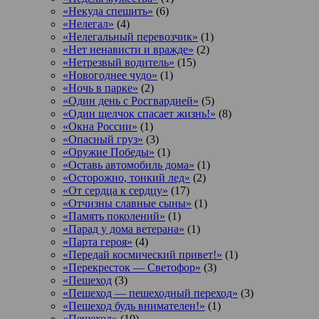
«Некуда спешить»
(6)
«Нелегал»
(4)
«Нелегальный перевозчик»
(1)
«Нет ненависти и вражде»
(2)
«Нетрезвый водитель»
(15)
«Новогоднее чудо»
(1)
«Ночь в парке»
(2)
«Один день с Росгвардией»
(5)
«Один щелчок спасает жизнь!»
(8)
«Окна России»
(1)
«Опасный груз»
(3)
«Оружие Победы»
(1)
«Оставь автомобиль дома»
(1)
«Осторожно, тонкий лед»
(2)
«От сердца к сердцу»
(17)
«Отчизны славные сыны»
(1)
«Память поколений»
(1)
«Парад у дома ветерана»
(1)
«Парта героя»
(4)
«Передай космический привет!»
(1)
«Перекресток — Светофор»
(3)
«Пешеход
(3)
«Пешеход — пешеходный переход»
(3)
«Пешеход будь внимателен!»
(1)
«Пешеход»
(10)