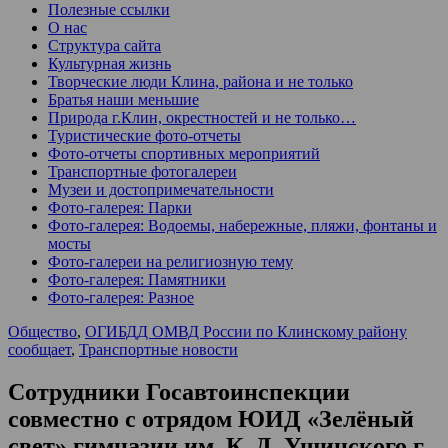
Полезные ссылки
О нас
Структура сайта
Культурная жизнь
Творческие люди Клина, района и не только
Братья наши меньшие
Природа г.Клин, окрестностей и не только…
Туристические фото-отчеты
Фото-отчеты спортивных мероприятий
Транспортные фотогалереи
Музеи и достопримечательности
Фото-галерея: Парки
Фото-галерея: Водоемы, набережные, пляжи, фонтаны и
мосты
Фото-галереи на религиозную тему
Фото-галерея: Памятники
Фото-галерея: Разное
Общество
,
ОГИБДД ОМВД России по Клинскому району
сообщает
,
Транспортные новости
Сотрудники Госавтоинспекции
совместно с отрядом ЮИД «Зелёный
свет» гимназии им. К. Д. Ушинского г.