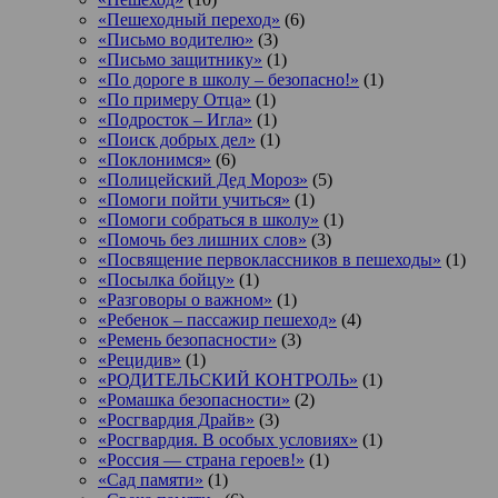
«Пешеходный переход»
(6)
«Письмо водителю»
(3)
«Письмо защитнику»
(1)
«По дороге в школу – безопасно!»
(1)
«По примеру Отца»
(1)
«Подросток ‒ Игла»
(1)
«Поиск добрых дел»
(1)
«Поклонимся»
(6)
«Полицейский Дед Мороз»
(5)
«Помоги пойти учиться»
(1)
«Помоги собраться в школу»
(1)
«Помочь без лишних слов»
(3)
«Посвящение первоклассников в пешеходы»
(1)
«Посылка бойцу»
(1)
«Разговоры о важном»
(1)
«Ребенок – пассажир пешеход»
(4)
«Ремень безопасности»
(3)
«Рецидив»
(1)
«РОДИТЕЛЬСКИЙ КОНТРОЛЬ»
(1)
«Ромашка безопасности»
(2)
«Росгвардия Драйв»
(3)
«Росгвардия. В особых условиях»
(1)
«Россия — страна героев!»
(1)
«Сад памяти»
(1)