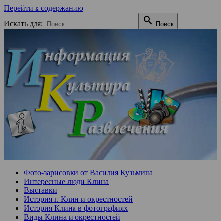
Перейти к содержанию

Искать для:
Поиск
Фото-зарисовки от Василия Кузьмина
Интересные люди Клина
Выставки
История г. Клин и окрестностей
История Клина в фотографиях
Виды Клина и окрестностей