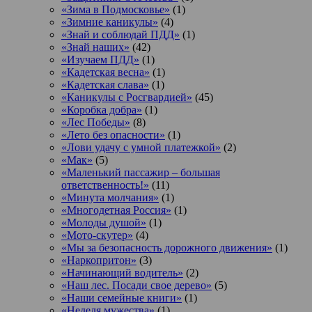
«Зима в Подмосковье»
(1)
«Зимние каникулы»
(4)
«Знай и соблюдай ПДД»
(1)
«Знай наших»
(42)
«Изучаем ПДД»
(1)
«Кадетская весна»
(1)
«Кадетская слава»
(1)
«Каникулы с Росгвардией»
(45)
«Коробка добра»
(1)
«Лес Победы»
(8)
«Лето без опасности»
(1)
«Лови удачу с умной платежкой»
(2)
«Мак»
(5)
«Маленький пассажир – большая
ответственность!»
(11)
«Минута молчания»
(1)
«Многодетная Россия»
(1)
«Молоды душой»
(1)
«Мото-скутер»
(4)
«Мы за безопасность дорожного движения»
(1)
«Наркопритон»
(3)
«Начинающий водитель»
(2)
«Наш лес. Посади свое дерево»
(5)
«Наши семейные книги»
(1)
«Неделя мужества»
(1)