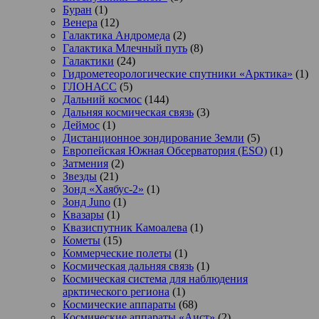
Буран
(1)
Венера
(12)
Галактика Андромеда
(2)
Галактика Млечный путь
(8)
Галактики
(24)
Гидрометеорологические спутники «Арктика»
(1)
ГЛОНАСС
(5)
Дальний космос
(144)
Дальняя космическая связь
(3)
Деймос
(1)
Дистанционное зондирование Земли
(5)
Европейская Южная Обсерватория (ESO)
(1)
Затмения
(2)
Звезды
(21)
Зонд «Хаябус-2»
(1)
Зонд Juno
(1)
Квазары
(1)
Квазиспутник Камоалева
(1)
Кометы
(15)
Коммерческие полеты
(1)
Космическая дальняя связь
(1)
Космическая система для наблюдения
арктического региона
(1)
Космические аппараты
(68)
Космические аппараты «Аист»
(2)