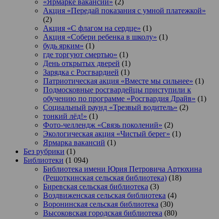
«Ярмарке вакансий»
(2)
Акция «Передай показания с умной платежкой»
(2)
Акция «С флагом на сердце»
(1)
Акция «Собери ребенка в школу»
(1)
будь ярким»
(1)
где торгуют смертью»
(1)
День открытых дверей
(1)
Зарядка с Росгвардией
(1)
Патриотическая акция «Вместе мы сильнее»
(1)
Подмосковные росгвардейцы приступили к
обучению по программе «Росгвардия Драйв»
(1)
Социальный раунд «Трезвый водитель»
(2)
тонкий лёд!»
(1)
Фото-челлендж «Связь поколений»
(2)
Экологическая акция «Чистый берег»
(1)
Ярмарка вакансий
(1)
Без рубрики
(1)
Библиотеки
(1 094)
Библиотека имени Юрия Петровича Артюхина
(Решоткинская сельская библиотека)
(18)
Биревская сельская библиотека
(3)
Воздвиженская сельская библиотека
(4)
Воронинская сельская библиотека
(30)
Высоковская городская библиотека
(80)