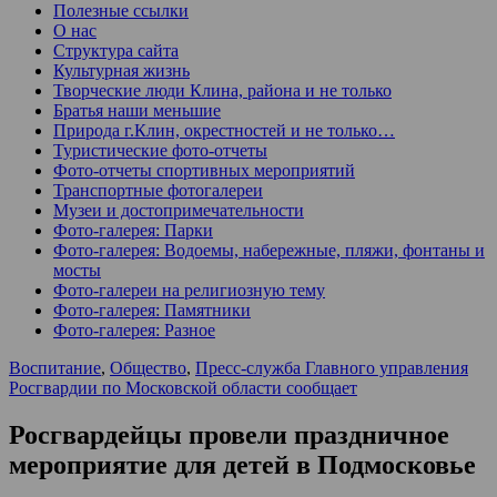
Полезные ссылки
О нас
Структура сайта
Культурная жизнь
Творческие люди Клина, района и не только
Братья наши меньшие
Природа г.Клин, окрестностей и не только…
Туристические фото-отчеты
Фото-отчеты спортивных мероприятий
Транспортные фотогалереи
Музеи и достопримечательности
Фото-галерея: Парки
Фото-галерея: Водоемы, набережные, пляжи, фонтаны и
мосты
Фото-галереи на религиозную тему
Фото-галерея: Памятники
Фото-галерея: Разное
Воспитание
,
Общество
,
Пресс-служба Главного управления
Росгвардии по Московской области сообщает
Росгвардейцы провели праздничное
мероприятие для детей в Подмосковье