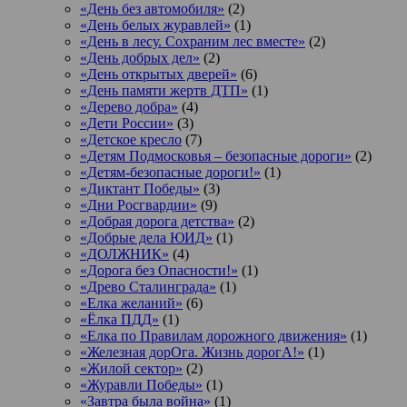
«День без автомобиля»
(2)
«День белых журавлей»
(1)
«День в лесу. Сохраним лес вместе»
(2)
«День добрых дел»
(2)
«День открытых дверей»
(6)
«День памяти жертв ДТП»
(1)
«Дерево добра»
(4)
«Дети России»
(3)
«Детское кресло
(7)
«Детям Подмосковья – безопасные дороги»
(2)
«Детям-безопасные дороги!»
(1)
«Диктант Победы»
(3)
«Дни Росгвардии»
(9)
«Добрая дорога детства»
(2)
«Добрые дела ЮИД»
(1)
«ДОЛЖНИК»
(4)
«Дорога без Опасности!»
(1)
«Древо Сталинграда»
(1)
«Елка желаний»
(6)
«Ёлка ПДД»
(1)
«Елка по Правилам дорожного движения»
(1)
«Железная дорОга. Жизнь дорогА!»
(1)
«Жилой сектор»
(2)
«Журавли Победы»
(1)
«Завтра была война»
(1)