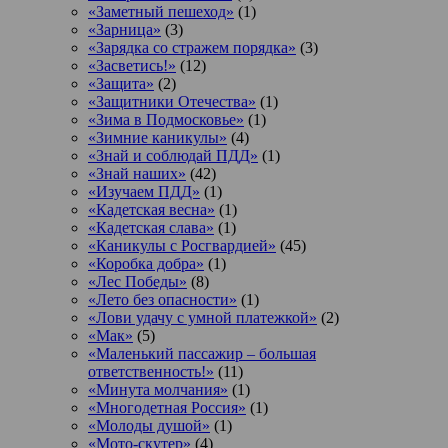
«Заметный пешеход»
(1)
«Зарница»
(3)
«Зарядка со стражем порядка»
(3)
«Засветись!»
(12)
«Защита»
(2)
«Защитники Отечества»
(1)
«Зима в Подмосковье»
(1)
«Зимние каникулы»
(4)
«Знай и соблюдай ПДД»
(1)
«Знай наших»
(42)
«Изучаем ПДД»
(1)
«Кадетская весна»
(1)
«Кадетская слава»
(1)
«Каникулы с Росгвардией»
(45)
«Коробка добра»
(1)
«Лес Победы»
(8)
«Лето без опасности»
(1)
«Лови удачу с умной платежкой»
(2)
«Мак»
(5)
«Маленький пассажир – большая
ответственность!»
(11)
«Минута молчания»
(1)
«Многодетная Россия»
(1)
«Молоды душой»
(1)
«Мото-скутер»
(4)