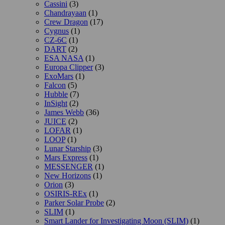
Cassini
(3)
Chandrayaan
(1)
Crew Dragon
(17)
Cygnus
(1)
CZ-6C
(1)
DART
(2)
ESA NASA
(1)
Europa Clipper
(3)
ExoMars
(1)
Falcon
(5)
Hubble
(7)
InSight
(2)
James Webb
(36)
JUICE
(2)
LOFAR
(1)
LOOP
(1)
Lunar Starship
(3)
Mars Express
(1)
MESSENGER
(1)
New Horizons
(1)
Orion
(3)
OSIRIS-REx
(1)
Parker Solar Probe
(2)
SLIM
(1)
Smart Lander for Investigating Moon (SLIM)
(1)