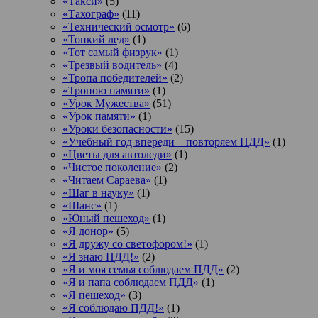
«Такси»
(5)
«Тахограф»
(11)
«Технический осмотр»
(6)
«Тонкий лед»
(1)
«Тот самый физрук»
(1)
«Трезвый водитель»
(4)
«Тропа победителей»
(2)
«Тропою памяти»
(1)
«Урок Мужества»
(51)
«Урок памяти»
(1)
«Уроки безопасности»
(15)
«Учебный год впереди – повторяем ПДД»
(1)
«Цветы для автоледи»
(1)
«Чистое поколение»
(2)
«Читаем Сараева»
(1)
«Шаг в науку»
(1)
«Шанс»
(1)
«Юный пешеход»
(1)
«Я донор»
(5)
«Я дружу со светофором!»
(1)
«Я знаю ПДД!»
(2)
«Я и моя семья соблюдаем ПДД»
(2)
«Я и папа соблюдаем ПДД»
(1)
«Я пешеход»
(3)
«Я соблюдаю ПДД!»
(1)