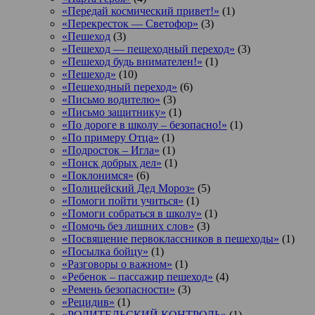
«Передай космический привет!»
(1)
«Перекресток — Светофор»
(3)
«Пешеход
(3)
«Пешеход — пешеходный переход»
(3)
«Пешеход будь внимателен!»
(1)
«Пешеход»
(10)
«Пешеходный переход»
(6)
«Письмо водителю»
(3)
«Письмо защитнику»
(1)
«По дороге в школу – безопасно!»
(1)
«По примеру Отца»
(1)
«Подросток ‒ Игла»
(1)
«Поиск добрых дел»
(1)
«Поклонимся»
(6)
«Полицейский Дед Мороз»
(5)
«Помоги пойти учиться»
(1)
«Помоги собраться в школу»
(1)
«Помочь без лишних слов»
(3)
«Посвящение первоклассников в пешеходы»
(1)
«Посылка бойцу»
(1)
«Разговоры о важном»
(1)
«Ребенок – пассажир пешеход»
(4)
«Ремень безопасности»
(3)
«Рецидив»
(1)
«РОДИТЕЛЬСКИЙ КОНТРОЛЬ»
(1)