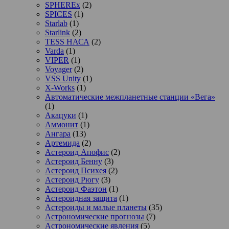
SPHEREx
(2)
SPICES
(1)
Starlab
(1)
Starlink
(2)
TESS НАСА
(2)
Varda
(1)
VIPER
(1)
Voyager
(2)
VSS Unity
(1)
X-Works
(1)
Автоматические межпланетные станции «Вега»
(1)
Акацуки
(1)
Аммонит
(1)
Ангара
(13)
Артемида
(2)
Астероид Апофис
(2)
Астероид Бенну
(3)
Астероид Психея
(2)
Астероид Рюгу
(3)
Астероид Фаэтон
(1)
Астероидная защита
(1)
Астероиды и малые планеты
(35)
Астрономические прогнозы
(7)
Астрономические явления
(5)