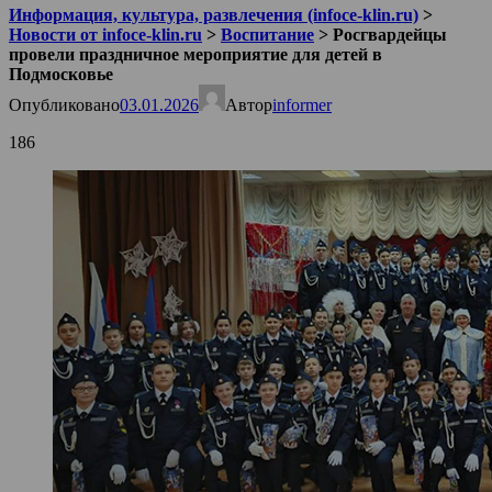
Информация, культура, развлечения (infoce-klin.ru)
>
Новости от infoce-klin.ru
>
Воспитание
>
Росгвардейцы
провели праздничное мероприятие для детей в
Подмосковье
Опубликовано
03.01.2026
Автор
informer
186