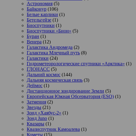
Астрономия
(5)
Байконур
(106)
Белые карлики
(1)
Бетельгейзе
(1)
Биоспутники
(1)
Биоспутники «Бион»
(5)
Буран
(1)
Венера
(12)
Галактика Андромеда
(2)
Галактика Млечный путь
(8)
Галактики
(24)
Гидрометеорологические спутники «Арктика»
(1)
ГЛОНАСС
(5)
Дальний космос
(144)
Дальняя космическая связь
(3)
Деймос
(1)
Дистанционное зондирование Земли
(5)
Европейская Южная Обсерватория (ESO)
(1)
Затмения
(2)
Звезды
(21)
Зонд «Хаябус-2»
(1)
Зонд Juno
(1)
Квазары
(1)
Квазиспутник Камоалева
(1)
Кометы
(15)