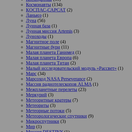
Космонавты
(134)
КОСПАС-САРСАТ
(2)
Ланьюэ
(1)
Луна
(56)
Лунная база
(1)
Лунная миссия Artemis
(3)
Луноходы
(1)
Магнитное поле
(4)
Магнитные бури
(11)
Малая планета Ганимед
(1)
Малая планета Европа
(6)
Малая планета Титан
(2)
Малый исследовательский модуль «Рассвет»
(1)
Марс
(34)
Марсоход NASA Perseverance
(2)
Массив радиотелескопов ALMA
(1)
Межпланетные перелеты
(23)
Меркурий
(3)
Метеоритные кратеры
(7)
Метеориты
(3)
Метеорные потоки
(5)
Метеорологические спутники
(9)
Микроспутники
(3)
Мир
(1)
Миссия DESTINY
(1)