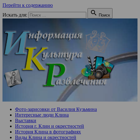
Перейти к содержанию

Искать для:
Поиск
Фото-зарисовки от Василия Кузьмина
Интересные люди Клина
Выставки
История г. Клин и окрестностей
История Клина в фотографиях
Виды Клина и окрестностей