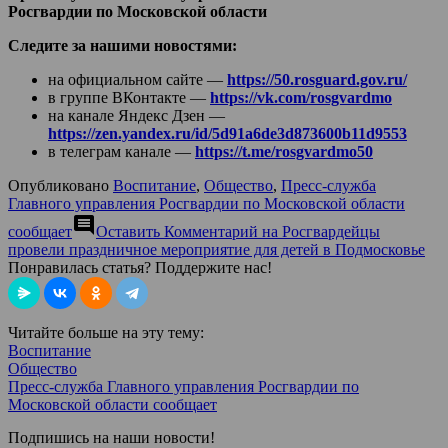
Росгвардии по Московской области
Следите за нашими новостями:
на официальном сайте —
https://50.rosguard.gov.ru/
в группе ВКонтакте —
https://vk.com/rosgvardmo
на канале Яндекс Дзен —
https://zen.yandex.ru/id/5d91a6de3d873600b11d9553
в телеграм канале —
https://t.me/rosgvardmo50
Опубликовано
Воспитание
,
Общество
,
Пресс-служба
Главного управления Росгвардии по Московской области
comment
сообщает
Оставить Комментарий
на Росгвардейцы
провели праздничное мероприятие для детей в Подмосковье
Понравилась статья? Поддержите нас!
Читайте больше на эту тему:
Воспитание
Общество
Пресс-служба Главного управления Росгвардии по
Московской области сообщает
Подпишись на наши новости!