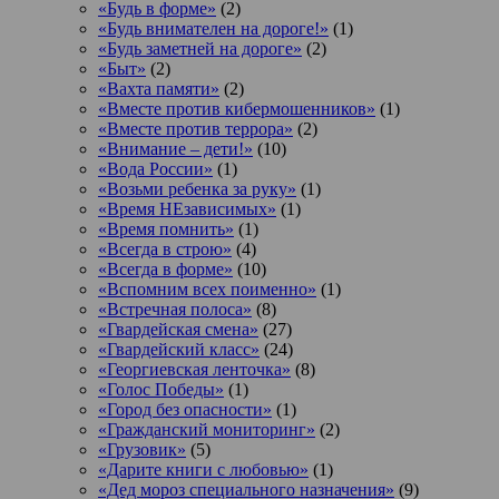
«Будь в форме»
(2)
«Будь внимателен на дороге!»
(1)
«Будь заметней на дороге»
(2)
«Быт»
(2)
«Вахта памяти»
(2)
«Вместе против кибермошенников»
(1)
«Вместе против террора»
(2)
«Внимание – дети!»
(10)
«Вода России»
(1)
«Возьми ребенка за руку»
(1)
«Время НЕзависимых»
(1)
«Время помнить»
(1)
«Всегда в строю»
(4)
«Всегда в форме»
(10)
«Вспомним всех поименно»
(1)
«Встречная полоса»
(8)
«Гвардейская смена»
(27)
«Гвардейский класс»
(24)
«Георгиевская ленточка»
(8)
«Голос Победы»
(1)
«Город без опасности»
(1)
«Гражданский мониторинг»
(2)
«Грузовик»
(5)
«Дарите книги с любовью»
(1)
«Дед мороз специального назначения»
(9)