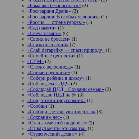
«Ромашка безопасности»
(2)
«Росгвардия Драйв»
(3)
«Росгвардия. В особых условиях»
(1)
«Россия — страна героев!»
(1)
«Сад памяти»
(1)
«Свеча памяти»
(6)
«Своих не бросаем»
(1)
«Связь поколений»
(7)
«Сдай батарейку — спаси природу»
(1)
«Семейные ценности»
(1)
«СИМ»
(2)
«Слезь с велосипеда»
(1)
«Сними наушники»
(1)
«Собери ребёнка в школу»
(1)
«Соблюдаем ПДД!»
(2)
«Соблюдай ПДД – Сохрани семью»
(2)
«Соблюдаю ПДД на 5»
(3)
«Солдатский треугольник»
(1)
«Сообщи
(1)
«Сообщи где торгуют смертью»
(3)
«Сохраним лес»
(1)
«Стань заметней на дороге»
(2)
«Стимул мечты это сам ты»
(1)
«Студенческий десант»
(4)