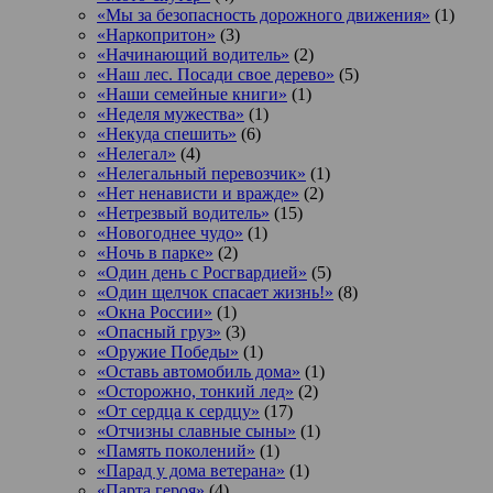
«Мы за безопасность дорожного движения»
(1)
«Наркопритон»
(3)
«Начинающий водитель»
(2)
«Наш лес. Посади свое дерево»
(5)
«Наши семейные книги»
(1)
«Неделя мужества»
(1)
«Некуда спешить»
(6)
«Нелегал»
(4)
«Нелегальный перевозчик»
(1)
«Нет ненависти и вражде»
(2)
«Нетрезвый водитель»
(15)
«Новогоднее чудо»
(1)
«Ночь в парке»
(2)
«Один день с Росгвардией»
(5)
«Один щелчок спасает жизнь!»
(8)
«Окна России»
(1)
«Опасный груз»
(3)
«Оружие Победы»
(1)
«Оставь автомобиль дома»
(1)
«Осторожно, тонкий лед»
(2)
«От сердца к сердцу»
(17)
«Отчизны славные сыны»
(1)
«Память поколений»
(1)
«Парад у дома ветерана»
(1)
«Парта героя»
(4)