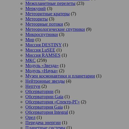
Межпланетные перелеты
(23)
Меркурий
(3)
Метеоритные кратеры
(7)
Метеориты
(3)
Метеорные потоки
(5)
Метеорологические спутники
(9)
Микроспутники
(3)
Мир
(1)
Миссия DESTINY
(1)
Миссия LuSEE
(1)
Миссия RAMSES
(1)
МКС
(259)
Модуль «Звезда»
(1)
Модуль «Наука»
(2)
Музеи космонавтики и планетарии
(1)
Нейтронные звезды
(4)
Нептун
(2)
Обсерватории
(5)
Обсерватории Gaia
(1)
Обсерватория «Спектр-РГ»
(2)
Обсерватория Gaia
(1)
Обсерватория Integral
(1)
Орел
(1)
Передача энергии
(1)
Планетные системы
(1)