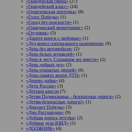
«Гвардейская смена»
(27)
«Гвардейский класс»
(24)
«Георгиевская ленточка»
(8)
«Голос Победы»
(1)
«Город без опасности»
(1)
«Гражданский мониторинг»
(2)
«Грузовик»
(5)
«Дарите книги с любовью»
(1)
«Дед мороз специального назначения»
(9)
«День без автомобиля»
(2)
«День белых журавлей»
(1)
«День в лесу. Сохраним лес вместе»
(2)
«День добрых дел»
(2)
«День открытых дверей»
(6)
«День памяти жертв ДТП»
(1)
«Дерево добра»
(4)
«Дети России»
(3)
«Детское кресло
(7)
«Детям Подмосковья – безопасные дороги»
(2)
«Детям-безопасные дороги!»
(1)
«Диктант Победы»
(3)
«Дни Росгвардии»
(9)
«Добрая дорога детства»
(2)
«Добрые дела ЮИД»
(1)
«ДОЛЖНИК»
(4)