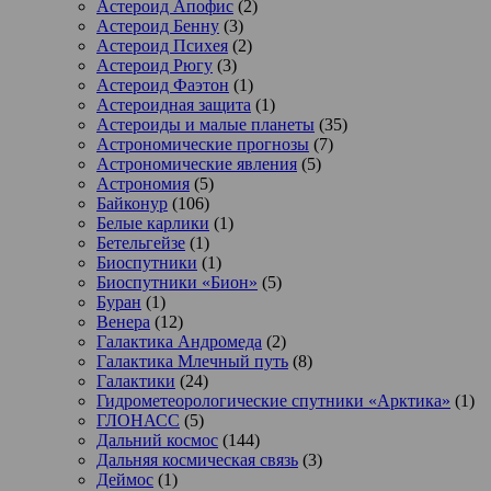
Астероид Апофис
(2)
Астероид Бенну
(3)
Астероид Психея
(2)
Астероид Рюгу
(3)
Астероид Фаэтон
(1)
Астероидная защита
(1)
Астероиды и малые планеты
(35)
Астрономические прогнозы
(7)
Астрономические явления
(5)
Астрономия
(5)
Байконур
(106)
Белые карлики
(1)
Бетельгейзе
(1)
Биоспутники
(1)
Биоспутники «Бион»
(5)
Буран
(1)
Венера
(12)
Галактика Андромеда
(2)
Галактика Млечный путь
(8)
Галактики
(24)
Гидрометеорологические спутники «Арктика»
(1)
ГЛОНАСС
(5)
Дальний космос
(144)
Дальняя космическая связь
(3)
Деймос
(1)