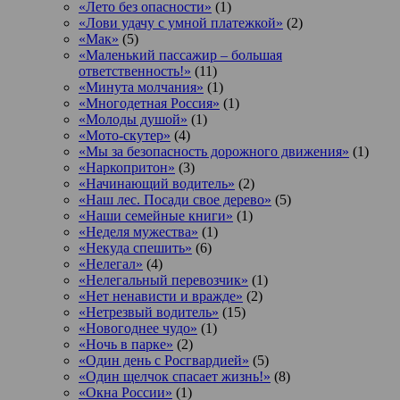
«Лето без опасности»
(1)
«Лови удачу с умной платежкой»
(2)
«Мак»
(5)
«Маленький пассажир – большая
ответственность!»
(11)
«Минута молчания»
(1)
«Многодетная Россия»
(1)
«Молоды душой»
(1)
«Мото-скутер»
(4)
«Мы за безопасность дорожного движения»
(1)
«Наркопритон»
(3)
«Начинающий водитель»
(2)
«Наш лес. Посади свое дерево»
(5)
«Наши семейные книги»
(1)
«Неделя мужества»
(1)
«Некуда спешить»
(6)
«Нелегал»
(4)
«Нелегальный перевозчик»
(1)
«Нет ненависти и вражде»
(2)
«Нетрезвый водитель»
(15)
«Новогоднее чудо»
(1)
«Ночь в парке»
(2)
«Один день с Росгвардией»
(5)
«Один щелчок спасает жизнь!»
(8)
«Окна России»
(1)