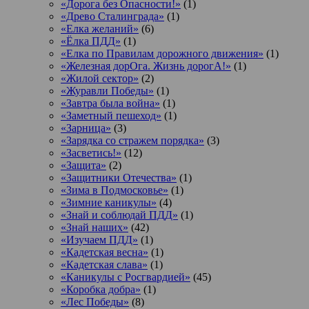
«Дорога без Опасности!»
(1)
«Древо Сталинграда»
(1)
«Елка желаний»
(6)
«Ёлка ПДД»
(1)
«Елка по Правилам дорожного движения»
(1)
«Железная дорОга. Жизнь дорогА!»
(1)
«Жилой сектор»
(2)
«Журавли Победы»
(1)
«Завтра была война»
(1)
«Заметный пешеход»
(1)
«Зарница»
(3)
«Зарядка со стражем порядка»
(3)
«Засветись!»
(12)
«Защита»
(2)
«Защитники Отечества»
(1)
«Зима в Подмосковье»
(1)
«Зимние каникулы»
(4)
«Знай и соблюдай ПДД»
(1)
«Знай наших»
(42)
«Изучаем ПДД»
(1)
«Кадетская весна»
(1)
«Кадетская слава»
(1)
«Каникулы с Росгвардией»
(45)
«Коробка добра»
(1)
«Лес Победы»
(8)