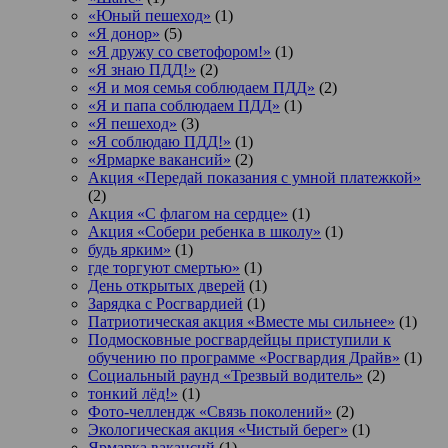
«Юный пешеход»
(1)
«Я донор»
(5)
«Я дружу со светофором!»
(1)
«Я знаю ПДД!»
(2)
«Я и моя семья соблюдаем ПДД»
(2)
«Я и папа соблюдаем ПДД»
(1)
«Я пешеход»
(3)
«Я соблюдаю ПДД!»
(1)
«Ярмарке вакансий»
(2)
Акция «Передай показания с умной платежкой»
(2)
Акция «С флагом на сердце»
(1)
Акция «Собери ребенка в школу»
(1)
будь ярким»
(1)
где торгуют смертью»
(1)
День открытых дверей
(1)
Зарядка с Росгвардией
(1)
Патриотическая акция «Вместе мы сильнее»
(1)
Подмосковные росгвардейцы приступили к
обучению по программе «Росгвардия Драйв»
(1)
Социальный раунд «Трезвый водитель»
(2)
тонкий лёд!»
(1)
Фото-челлендж «Связь поколений»
(2)
Экологическая акция «Чистый берег»
(1)
Ярмарка вакансий
(1)