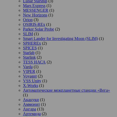
Lunar Starship
(3)
Mars Express
(1)
MESSENGER
(1)
New Horizons
(1)
Orion
(3)
OSIRIS-REx
(1)
Parker Solar Probe
(2)
SLIM
(1)
Smart Lander for Investigating Moon (SLIM)
(1)
SPHEREx
(2)
SPICES
(1)
Starlab
(1)
Starlink
(2)
TESS НАСА
(2)
Varda
(1)
VIPER
(1)
Voyager
(2)
VSS Unity
(1)
X-Works
(1)
Автоматические межпланетные станции «Вега»
(1)
Акацуки
(1)
Аммонит
(1)
Ангара
(13)
Артемида
(2)