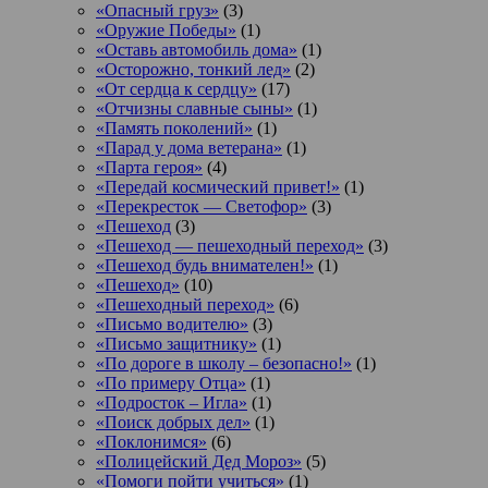
«Опасный груз»
(3)
«Оружие Победы»
(1)
«Оставь автомобиль дома»
(1)
«Осторожно, тонкий лед»
(2)
«От сердца к сердцу»
(17)
«Отчизны славные сыны»
(1)
«Память поколений»
(1)
«Парад у дома ветерана»
(1)
«Парта героя»
(4)
«Передай космический привет!»
(1)
«Перекресток — Светофор»
(3)
«Пешеход
(3)
«Пешеход — пешеходный переход»
(3)
«Пешеход будь внимателен!»
(1)
«Пешеход»
(10)
«Пешеходный переход»
(6)
«Письмо водителю»
(3)
«Письмо защитнику»
(1)
«По дороге в школу – безопасно!»
(1)
«По примеру Отца»
(1)
«Подросток ‒ Игла»
(1)
«Поиск добрых дел»
(1)
«Поклонимся»
(6)
«Полицейский Дед Мороз»
(5)
«Помоги пойти учиться»
(1)