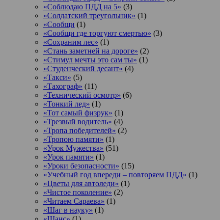
«Соблюдаю ПДД на 5»
(3)
«Солдатский треугольник»
(1)
«Сообщи
(1)
«Сообщи где торгуют смертью»
(3)
«Сохраним лес»
(1)
«Стань заметней на дороге»
(2)
«Стимул мечты это сам ты»
(1)
«Студенческий десант»
(4)
«Такси»
(5)
«Тахограф»
(11)
«Технический осмотр»
(6)
«Тонкий лед»
(1)
«Тот самый физрук»
(1)
«Трезвый водитель»
(4)
«Тропа победителей»
(2)
«Тропою памяти»
(1)
«Урок Мужества»
(51)
«Урок памяти»
(1)
«Уроки безопасности»
(15)
«Учебный год впереди – повторяем ПДД»
(1)
«Цветы для автоледи»
(1)
«Чистое поколение»
(2)
«Читаем Сараева»
(1)
«Шаг в науку»
(1)
«Шанс»
(1)