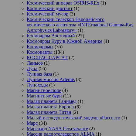
Космический аппарат OSIRIS-REx
(1)
Космический диктант
(1)
Космический мусор
(3)
Космический телескоп Европейского
космического агентства «INTErnational Gamma-Ray
Astrophysics Laboratory»
(1)
Космодром Восточный
(27)
Космодром Куру в Южной Америке
(1)
Космодромы
(35)
Космонавты
(134)
КОСПАС-САРСАТ
(2)
Ланьюэ
(1)
Луна
(56)
Лунная база
(1)
Лунная миссия Artemis
(3)
Луноходы
(1)
Магнитное поле
(4)
Магнитные бури
(11)
Малая планета Ганимед
(1)
Малая планета Европа
(6)
Малая планета Титан
(2)
Малый исследовательский модуль «Рассвет»
(1)
Марс
(34)
Марсоход NASA Perseverance
(2)
Массив радиотелескопов ALMA
(1)