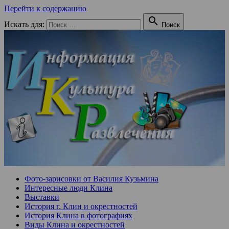
Перейти к содержанию

Искать для:
Поиск
Фото-зарисовки от Василия Кузьмина
Интересные люди Клина
Выставки
История г. Клин и окрестностей
История Клина в фотографиях
Виды Клина и окрестностей