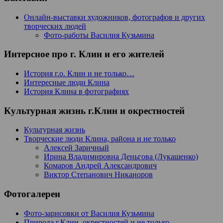
Онлайн-выставки художников, фотографов и других
творческих людей
Фото-работы Василия Кузьмина
Интерсное про г. Клин и его жителей
История г.о. Клин и не только…
Интересные люди Клина
История Клина в фотографиях
Культурная жизнь г.Клин и окрестностей
Культурная жизнь
Творческие люди Клина, района и не только
Алексей Заричный
Ирина Владимировна Деньгова (Лукашенко)
Комаров Андрей Александрович
Виктор Степанович Никаноров
Фотогалереи
Фото-зарисовки от Василия Кузьмина
Природа г.Клин, окрестностей и не только…