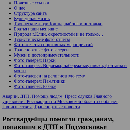
Полезные ссылки
О нас
Структура сайта
Культурная жизнь
Творческие люди Клина, района и не только
Братья наши меньшие
Природа г.Клин, окрестностей и не только…
Туристические фото-отчеты
Фото-отчеты спортивных мероприятий
Транспортные фотогалереи
Музеи и достопримечательности
Фото-галерея: Парки
Фото-галерея: Водоемы, набережные, пляжи, фонтаны и
мосты
Фото-галереи на религиозную тему
Фото-галерея: Памятники
Фото-галерея: Разное
Аварии
,
ДТП
,
Помощь людям
,
Пресс-служба Главного
управления Росгвардии по Московской области сообщает
,
Происшествия
,
Транспортные новости
Росгвардейцы помогли гражданам,
попавшим в ДТП в Подмосковье