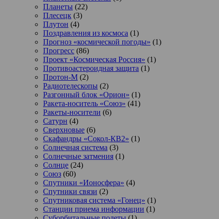
Планеты
(22)
Плесецк
(3)
Плутон
(4)
Поздравления из космоса
(1)
Прогноз «космической погоды»
(1)
Прогресс
(86)
Проект «Космическая Россия»
(1)
Противоастероидная защита
(1)
Протон-М
(2)
Радиотелескопы
(2)
Разгонный блок «Орион»
(1)
Ракета-носитель «Союз»
(41)
Ракеты-носители
(6)
Сатурн
(4)
Сверхновые
(6)
Скафандры «Сокол-КВ2»
(1)
Солнечная система
(3)
Солнечные затмения
(1)
Солнце
(24)
Союз
(60)
Спутники «Ионосфера»
(4)
Спутники связи
(2)
Спутниковая система «Гонец»
(1)
Станции приема информации
(1)
Суборбитальные полеты
(1)