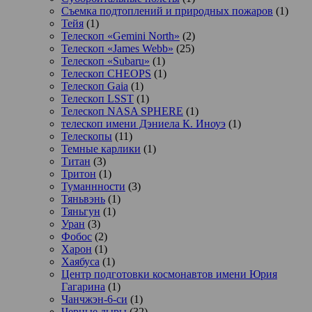
Съемка подтоплений и природных пожаров
(1)
Тейя
(1)
Телескоп «Gemini North»
(2)
Телескоп «James Webb»
(25)
Телескоп «Subaru»
(1)
Телескоп CHEOPS
(1)
Телескоп Gaia
(1)
Телескоп LSST
(1)
Телескоп NASA SPHERE
(1)
телескоп имени Дэниела К. Иноуэ
(1)
Телескопы
(11)
Темные карлики
(1)
Титан
(3)
Тритон
(1)
Туманнности
(3)
Тяньвэнь
(1)
Тяньгун
(1)
Уран
(3)
Фобос
(2)
Харон
(1)
Хаябуса
(1)
Центр подготовки космонавтов имени Юрия
Гагарина
(1)
Чанчжэн-6-си
(1)
Черные дыры
(32)