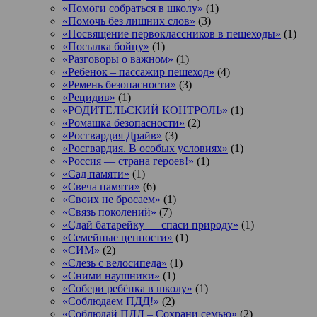
«Помоги собраться в школу»
(1)
«Помочь без лишних слов»
(3)
«Посвящение первоклассников в пешеходы»
(1)
«Посылка бойцу»
(1)
«Разговоры о важном»
(1)
«Ребенок – пассажир пешеход»
(4)
«Ремень безопасности»
(3)
«Рецидив»
(1)
«РОДИТЕЛЬСКИЙ КОНТРОЛЬ»
(1)
«Ромашка безопасности»
(2)
«Росгвардия Драйв»
(3)
«Росгвардия. В особых условиях»
(1)
«Россия — страна героев!»
(1)
«Сад памяти»
(1)
«Свеча памяти»
(6)
«Своих не бросаем»
(1)
«Связь поколений»
(7)
«Сдай батарейку — спаси природу»
(1)
«Семейные ценности»
(1)
«СИМ»
(2)
«Слезь с велосипеда»
(1)
«Сними наушники»
(1)
«Собери ребёнка в школу»
(1)
«Соблюдаем ПДД!»
(2)
«Соблюдай ПДД – Сохрани семью»
(2)