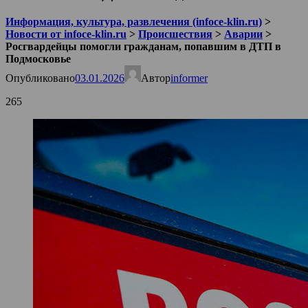
Информация, культура, развлечения (infoce-klin.ru)
>
Новости от infoce-klin.ru
>
Происшествия
>
Аварии
>
Росгвардейцы помогли гражданам, попавшим в ДТП в
Подмосковье
Опубликовано
03.01.2026
Автор
informer
265