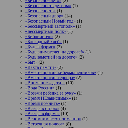
«Безопасное лето»
(2)
«Безопасность детства»
(1)
«Безопасность»
(1)
«Безопасный двор»
(14)
«Безопасный Новый год»
(1)
«Бессмертный автополк»
(1)
«Бессмертный полк»
(1)
«Библионочь»
(2)
«Блокадный хлеб»
(1)
«Будь в форме»
(2)
«Будь внимателен на дороге!»
(1)
«Будь заметней на дороге»
(2)
«Быт»
(2)
«Вахта памяти»
(2)
«Вместе против кибермошенников»
(1)
«Вместе против террора»
(2)
«Внимание – дети!»
(10)
«Вода России»
(1)
«Возьми ребенка за руку»
(1)
«Время НЕзависимых»
(1)
«Время помнить»
(1)
«Всегда в строю»
(4)
«Всегда в форме»
(10)
«Вспомним всех поименно»
(1)
«Встречная полоса»
(8)