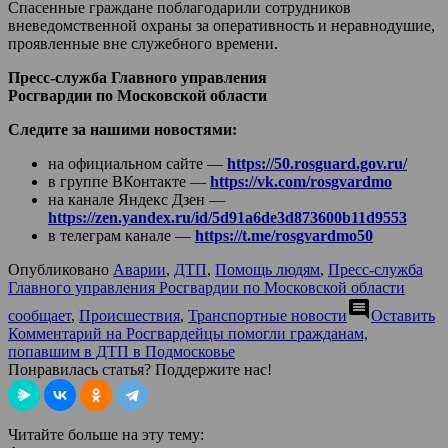
Спасенные граждане поблагодарили сотрудников
вневедомственной охраны за оперативность и неравнодушие,
проявленные вне служебного времени.
Пресс-служба Главного управления
Росгвардии по Московской области
Следите за нашими новостями:
на официальном сайте —
https://50.rosguard.gov.ru/
в группе ВКонтакте —
https://vk.com/rosgvardmo
на канале Яндекс Дзен —
https://zen.yandex.ru/id/5d91a6de3d873600b11d9553
в телеграм канале —
https://t.me/rosgvardmo50
Опубликовано
Аварии
,
ДТП
,
Помощь людям
,
Пресс-служба
Главного управления Росгвардии по Московской области
comment
сообщает
,
Происшествия
,
Транспортные новости
Оставить
Комментарий
на Росгвардейцы помогли гражданам,
попавшим в ДТП в Подмосковье
Понравилась статья? Поддержите нас!
Читайте больше на эту тему: