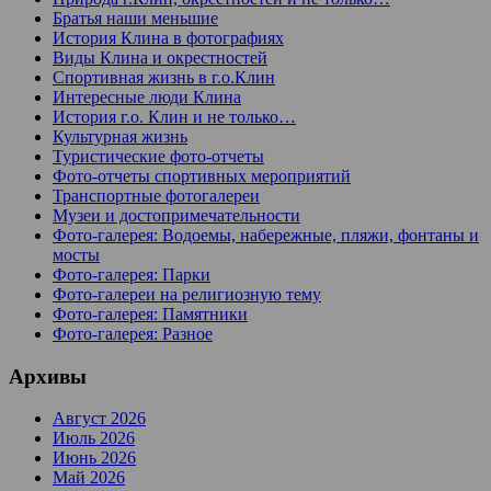
Братья наши меньшие
История Клина в фотографиях
Виды Клина и окрестностей
Спортивная жизнь в г.о.Клин
Интересные люди Клина
История г.о. Клин и не только…
Культурная жизнь
Туристические фото-отчеты
Фото-отчеты спортивных мероприятий
Транспортные фотогалереи
Музеи и достопримечательности
Фото-галерея: Водоемы, набережные, пляжи, фонтаны и
мосты
Фото-галерея: Парки
Фото-галереи на религиозную тему
Фото-галерея: Памятники
Фото-галерея: Разное
Архивы
Август 2026
Июль 2026
Июнь 2026
Май 2026