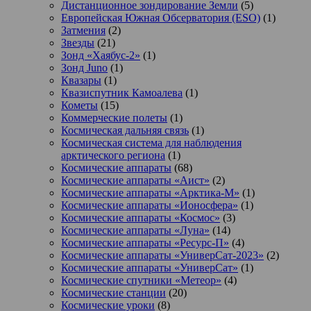
Дистанционное зондирование Земли
(5)
Европейская Южная Обсерватория (ESO)
(1)
Затмения
(2)
Звезды
(21)
Зонд «Хаябус-2»
(1)
Зонд Juno
(1)
Квазары
(1)
Квазиспутник Камоалева
(1)
Кометы
(15)
Коммерческие полеты
(1)
Космическая дальняя связь
(1)
Космическая система для наблюдения
арктического региона
(1)
Космические аппараты
(68)
Космические аппараты «Аист»
(2)
Космические аппараты «Арктика-М»
(1)
Космические аппараты «Ионосфера»
(1)
Космические аппараты «Космос»
(3)
Космические аппараты «Луна»
(14)
Космические аппараты «Ресурс-П»
(4)
Космические аппараты «УниверСат-2023»
(2)
Космические аппараты «УниверСат»
(1)
Космические спутники «Метеор»
(4)
Космические станции
(20)
Космические уроки
(8)