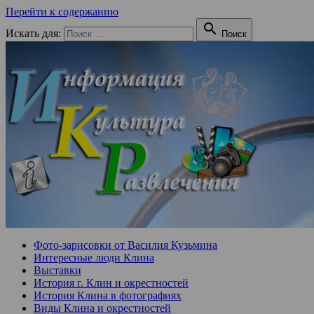
Перейти к содержанию

Искать для:
Поиск
Фото-зарисовки от Василия Кузьмина
Интересные люди Клина
Выставки
История г. Клин и окрестностей
История Клина в фотографиях
Виды Клина и окрестностей