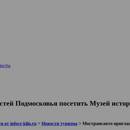
мосты
стей Подмосковья посетить Музей истор
 от infoce-klin.ru
>
Новости туризма
>
Мострансавто приглаш