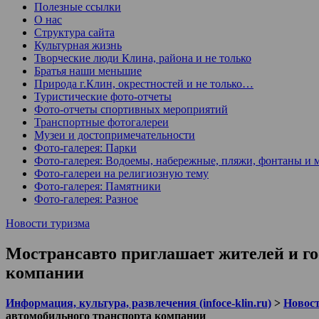
Полезные ссылки
О нас
Структура сайта
Культурная жизнь
Творческие люди Клина, района и не только
Братья наши меньшие
Природа г.Клин, окрестностей и не только…
Туристические фото-отчеты
Фото-отчеты спортивных мероприятий
Транспортные фотогалереи
Музеи и достопримечательности
Фото-галерея: Парки
Фото-галерея: Водоемы, набережные, пляжи, фонтаны и 
Фото-галереи на религиозную тему
Фото-галерея: Памятники
Фото-галерея: Разное
Новости туризма
Мострансавто приглашает жителей и го
компании
Информация, культура, развлечения (infoce-klin.ru)
>
Новости
автомобильного транспорта компании