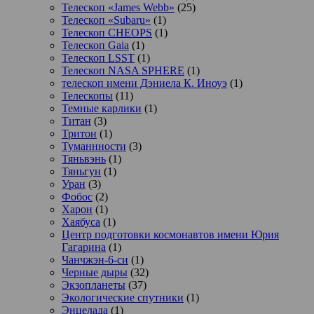
Телескоп «James Webb»
(25)
Телескоп «Subaru»
(1)
Телескоп CHEOPS
(1)
Телескоп Gaia
(1)
Телескоп LSST
(1)
Телескоп NASA SPHERE
(1)
телескоп имени Дэниела К. Иноуэ
(1)
Телескопы
(11)
Темные карлики
(1)
Титан
(3)
Тритон
(1)
Туманнности
(3)
Тяньвэнь
(1)
Тяньгун
(1)
Уран
(3)
Фобос
(2)
Харон
(1)
Хаябуса
(1)
Центр подготовки космонавтов имени Юрия
Гагарина
(1)
Чанчжэн-6-си
(1)
Черные дыры
(32)
Экзопланеты
(37)
Экологические спутники
(1)
Энцелада
(1)