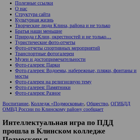
Полезные ссылки
О нас
Структура сайта
Культурная жизнь
Творческие люди Клина, района и не только
Братья наши меньшие
Природа г.Клин, окрестностей и не только…
Туристические фото-отчеты
Фото-отчеты спортивных мероприятий
Транспортные фотогалереи
Музеи и достопримечательности
Фото-галерея: Парки
Фото-галерея: Водоемы, набережные, пляжи, фонтаны и
мосты
Фото-галереи на религиозную тему
Фото-галерея: Памятники
Фото-галерея: Разное
Воспитание
,
Колледж «Подмосковья»
,
Общество
,
ОГИБДД
ОМВД России по Клинскому району сообщает
Интеллектуальная игра по ПДД
прошла в Клинском колледже
Подмосковья