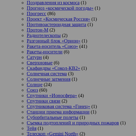
Поздравления из космоса
(1)
Прогноз «космической погоды»
(1)
Прогресс
(86)
Проект «Космическая Россия»
(1)
Противоастероидная защита
(1)
Протон-М
(2)
Радиотелескопы
(2)
Разгонный блок «Орион»
(1)
Ракета-носитель «Союз»
(41)
Ракеты-носители
(6)
Сатурн
(4)
Сверхновые
(6)
Скафандры «Сокол-КВ2»
(1)
Солнечная система
(3)
Солнечные затмения
(1)
Солнце
(24)
Союз
(60)
Спутники «Ионосфера»
(4)
Спутники связи
(2)
Спутниковая система «Гонец»
(1)
Станции приема информации
(1)
Суборбитальные полеты
(1)
Съемка подтоплений и природных пожаров
(1)
Тейя
(1)
Телескоп «Gemini North»
(2)