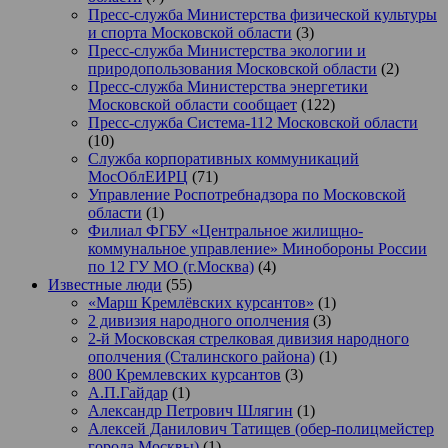
Пресс-служба Министерства физической культуры
и спорта Московской области
(3)
Пресс-служба Министерства экологии и
природопользования Московской области
(2)
Пресс-служба Министерства энергетики
Московской области сообщает
(122)
Пресс-служба Система-112 Московской области
(10)
Служба корпоративных коммуникаций
МосОблЕИРЦ
(71)
Управление Роспотребнадзора по Московской
области
(1)
Филиал ФГБУ «Центральное жилищно-
коммунальное управление» Минобороны России
по 12 ГУ МО (г.Москва)
(4)
Известные люди
(55)
«Марш Кремлёвских курсантов»
(1)
2 дивизия народного ополчения
(3)
2-й Московская стрелковая дивизия народного
ополчения (Сталинского района)
(1)
800 Кремлевских курсантов
(3)
А.П.Гайдар
(1)
Александр Петрович Шлягин
(1)
Алексей Данилович Татищев (обер-полицмейстер
города Москвы)
(1)