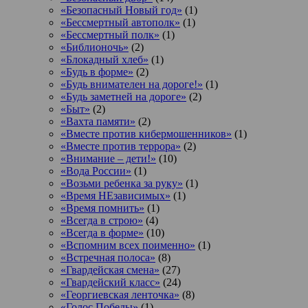
«Безопасный Новый год»
(1)
«Бессмертный автополк»
(1)
«Бессмертный полк»
(1)
«Библионочь»
(2)
«Блокадный хлеб»
(1)
«Будь в форме»
(2)
«Будь внимателен на дороге!»
(1)
«Будь заметней на дороге»
(2)
«Быт»
(2)
«Вахта памяти»
(2)
«Вместе против кибермошенников»
(1)
«Вместе против террора»
(2)
«Внимание – дети!»
(10)
«Вода России»
(1)
«Возьми ребенка за руку»
(1)
«Время НЕзависимых»
(1)
«Время помнить»
(1)
«Всегда в строю»
(4)
«Всегда в форме»
(10)
«Вспомним всех поименно»
(1)
«Встречная полоса»
(8)
«Гвардейская смена»
(27)
«Гвардейский класс»
(24)
«Георгиевская ленточка»
(8)
«Голос Победы»
(1)