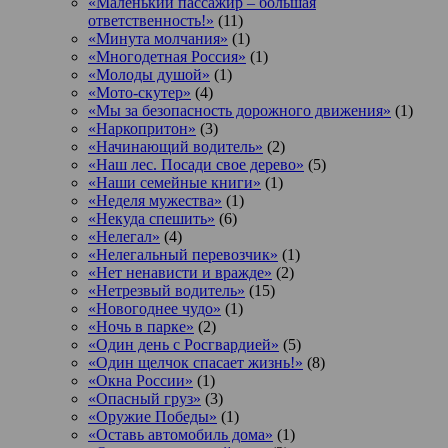
«Маленький пассажир – большая
ответственность!»
(11)
«Минута молчания»
(1)
«Многодетная Россия»
(1)
«Молоды душой»
(1)
«Мото-скутер»
(4)
«Мы за безопасность дорожного движения»
(1)
«Наркопритон»
(3)
«Начинающий водитель»
(2)
«Наш лес. Посади свое дерево»
(5)
«Наши семейные книги»
(1)
«Неделя мужества»
(1)
«Некуда спешить»
(6)
«Нелегал»
(4)
«Нелегальный перевозчик»
(1)
«Нет ненависти и вражде»
(2)
«Нетрезвый водитель»
(15)
«Новогоднее чудо»
(1)
«Ночь в парке»
(2)
«Один день с Росгвардией»
(5)
«Один щелчок спасает жизнь!»
(8)
«Окна России»
(1)
«Опасный груз»
(3)
«Оружие Победы»
(1)
«Оставь автомобиль дома»
(1)