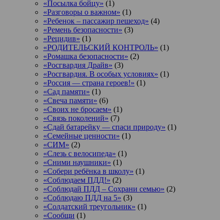
«Посылка бойцу»
(1)
«Разговоры о важном»
(1)
«Ребенок – пассажир пешеход»
(4)
«Ремень безопасности»
(3)
«Рецидив»
(1)
«РОДИТЕЛЬСКИЙ КОНТРОЛЬ»
(1)
«Ромашка безопасности»
(2)
«Росгвардия Драйв»
(3)
«Росгвардия. В особых условиях»
(1)
«Россия — страна героев!»
(1)
«Сад памяти»
(1)
«Свеча памяти»
(6)
«Своих не бросаем»
(1)
«Связь поколений»
(7)
«Сдай батарейку — спаси природу»
(1)
«Семейные ценности»
(1)
«СИМ»
(2)
«Слезь с велосипеда»
(1)
«Сними наушники»
(1)
«Собери ребёнка в школу»
(1)
«Соблюдаем ПДД!»
(2)
«Соблюдай ПДД – Сохрани семью»
(2)
«Соблюдаю ПДД на 5»
(3)
«Солдатский треугольник»
(1)
«Сообщи
(1)