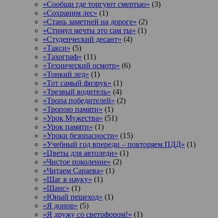
«Сообщи где торгуют смертью»
(3)
«Сохраним лес»
(1)
«Стань заметней на дороге»
(2)
«Стимул мечты это сам ты»
(1)
«Студенческий десант»
(4)
«Такси»
(5)
«Тахограф»
(11)
«Технический осмотр»
(6)
«Тонкий лед»
(1)
«Тот самый физрук»
(1)
«Трезвый водитель»
(4)
«Тропа победителей»
(2)
«Тропою памяти»
(1)
«Урок Мужества»
(51)
«Урок памяти»
(1)
«Уроки безопасности»
(15)
«Учебный год впереди – повторяем ПДД»
(1)
«Цветы для автоледи»
(1)
«Чистое поколение»
(2)
«Читаем Сараева»
(1)
«Шаг в науку»
(1)
«Шанс»
(1)
«Юный пешеход»
(1)
«Я донор»
(5)
«Я дружу со светофором!»
(1)