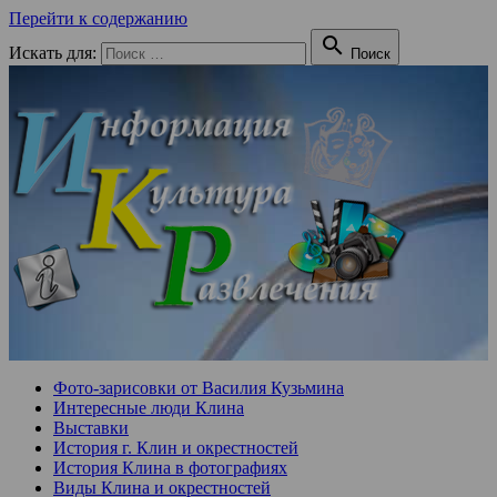
Перейти к содержанию

Искать для:
Поиск
Фото-зарисовки от Василия Кузьмина
Интересные люди Клина
Выставки
История г. Клин и окрестностей
История Клина в фотографиях
Виды Клина и окрестностей