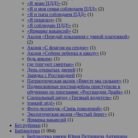
«Я знаю ПДД!»
(2)
«Я и моя семья соблюдаем ПДД»
(2)
«Я и папа соблюдаем ПДД»
(1)
«Я пешеход»
(3)
«Я соблюдаю ПДД!»
(1)
«Ярмарке вакансий»
(2)
Акция «Передай показания с умной платежкой»
(2)
Акция «С флагом на сердце»
(1)
Акция «Собери ребенка в школу»
(1)
будь ярким»
(1)
где торгуют смертью»
(1)
День открытых дверей
(1)
Зарядка с Росгвардией
(1)
Патриотическая акция «Вместе мы сильнее»
(1)
Подмосковные росгвардейцы приступили к
обучению по программе «Росгвардия Драйв»
(1)
Социальный раунд «Трезвый водитель»
(2)
тонкий лёд!»
(1)
Фото-челлендж «Связь поколений»
(2)
Экологическая акция «Чистый берег»
(1)
Ярмарка вакансий
(1)
Без рубрики
(1)
Библиотеки
(1 094)
Библиотека имени Юрия Петровича Артюхина