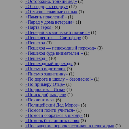
«Осторожно, тонкий лед»
(2)
«От сердца к сердцу»
(17)
«Отчизны славные сыны»
(1)
«Память поколений»
(1)
«Парад у дома ветерана»
(1)
«Парта героя»
(4)
«Передай космический привет!»
(1)
«Перекресток — Светофор»
(3)
«Пешеход
(3)
«Пешеход — пешеходный переход»
(3)
«Пешеход будь внимателен!»
(1)
«Пешеход»
(10)
«Пешеходный переход»
(6)
«Письмо водителю»
(3)
«Письмо защитнику»
(1)
«По дороге в школу – безопасно!»
(1)
«По примеру Отца»
(1)
«Подросток ‒ Игла»
(1)
«Поиск добрых дел»
(1)
«Поклонимся»
(6)
«Полицейский Дед Мороз»
(5)
«Помоги пойти учиться»
(1)
«Помоги собраться в школу»
(1)
«Помочь без лишних слов»
(3)
«Посвящение первоклассников в пешеходы»
(1)