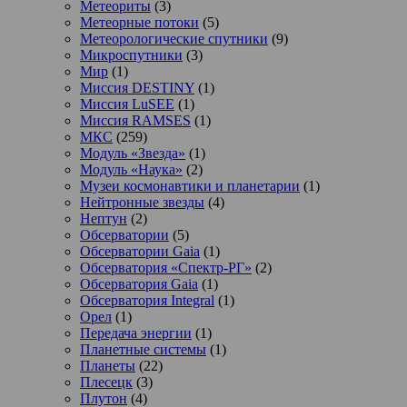
Метеориты
(3)
Метеорные потоки
(5)
Метеорологические спутники
(9)
Микроспутники
(3)
Мир
(1)
Миссия DESTINY
(1)
Миссия LuSEE
(1)
Миссия RAMSES
(1)
МКС
(259)
Модуль «Звезда»
(1)
Модуль «Наука»
(2)
Музеи космонавтики и планетарии
(1)
Нейтронные звезды
(4)
Нептун
(2)
Обсерватории
(5)
Обсерватории Gaia
(1)
Обсерватория «Спектр-РГ»
(2)
Обсерватория Gaia
(1)
Обсерватория Integral
(1)
Орел
(1)
Передача энергии
(1)
Планетные системы
(1)
Планеты
(22)
Плесецк
(3)
Плутон
(4)