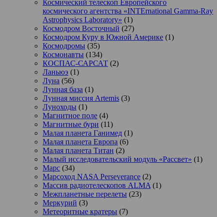
Космический телескоп Европейского
космического агентства «INTErnational Gamma-Ray
Astrophysics Laboratory»
(1)
Космодром Восточный
(27)
Космодром Куру в Южной Америке
(1)
Космодромы
(35)
Космонавты
(134)
КОСПАС-САРСАТ
(2)
Ланьюэ
(1)
Луна
(56)
Лунная база
(1)
Лунная миссия Artemis
(3)
Луноходы
(1)
Магнитное поле
(4)
Магнитные бури
(11)
Малая планета Ганимед
(1)
Малая планета Европа
(6)
Малая планета Титан
(2)
Малый исследовательский модуль «Рассвет»
(1)
Марс
(34)
Марсоход NASA Perseverance
(2)
Массив радиотелескопов ALMA
(1)
Межпланетные перелеты
(23)
Меркурий
(3)
Метеоритные кратеры
(7)