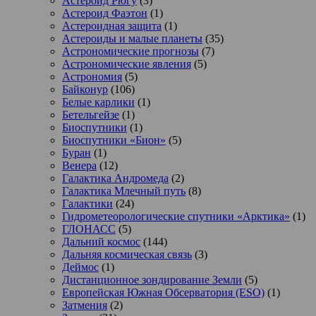
Астероид Рюгу
(3)
Астероид Фаэтон
(1)
Астероидная защита
(1)
Астероиды и малые планеты
(35)
Астрономические прогнозы
(7)
Астрономические явления
(5)
Астрономия
(5)
Байконур
(106)
Белые карлики
(1)
Бетельгейзе
(1)
Биоспутники
(1)
Биоспутники «Бион»
(5)
Буран
(1)
Венера
(12)
Галактика Андромеда
(2)
Галактика Млечный путь
(8)
Галактики
(24)
Гидрометеорологические спутники «Арктика»
(1)
ГЛОНАСС
(5)
Дальний космос
(144)
Дальняя космическая связь
(3)
Деймос
(1)
Дистанционное зондирование Земли
(5)
Европейская Южная Обсерватория (ESO)
(1)
Затмения
(2)