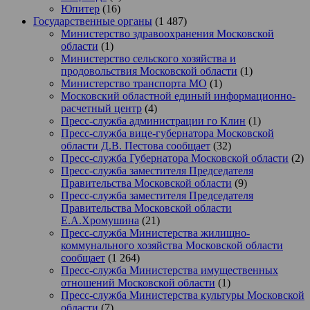
Юпитер
(16)
Государственные органы
(1 487)
Министерство здравоохранения Московской
области
(1)
Министерство сельского хозяйства и
продовольствия Московской области
(1)
Министерство транспорта МО
(1)
Московский областной единый информационно-
расчетный центр
(4)
Пресс-служба администрации го Клин
(1)
Пресс-служба вице-губернатора Московской
области Д.В. Пестова сообщает
(32)
Пресс-служба Губернатора Московской области
(2)
Пресс-служба заместителя Председателя
Правительства Московской области
(9)
Пресс-служба заместителя Председателя
Правительства Московской области
Е.А.Хромушина
(21)
Пресс-служба Министерства жилищно-
коммунального хозяйства Московской области
сообщает
(1 264)
Пресс-служба Министерства имущественных
отношений Московской области
(1)
Пресс-служба Министерства культуры Московской
области
(7)