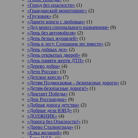
«Город без опасности»
(1)
«Гражданский мониторинг»
(2)
«Грузовик»
(5)
«Дарите книги с любовью»
(1)
«Дед мороз специального назначения»
(9)
«День без автомобиля»
(2)
«День белых журавлей»
(1)
«День в лесу. Сохраним лес вместе»
(2)
«День добрых дел»
(2)
«День открытых дверей»
(6)
«День памяти жертв ДТП»
(1)
«Дерево добра»
(4)
«Дети России»
(3)
«Детское кресло
(7)
«Детям Подмосковья – безопасные дороги»
(2)
«Детям-безопасные дороги!»
(1)
«Диктант Победы»
(3)
«Дни Росгвардии»
(9)
«Добрая дорога детства»
(2)
«Добрые дела ЮИД»
(1)
«ДОЛЖНИК»
(4)
«Дорога без Опасности!»
(1)
«Древо Сталинграда»
(1)
«Елка желаний»
(6)