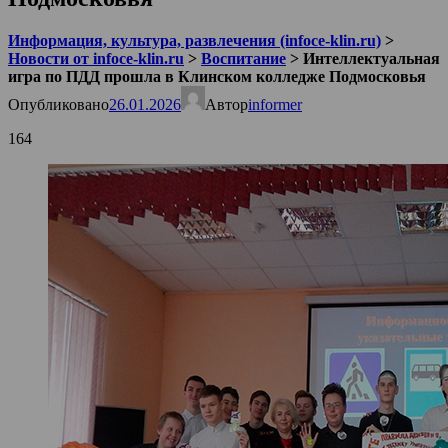
Информация, культура, развлечения (infoce-klin.ru)
>
Новости от infoce-klin.ru
>
Воспитание
>
Интеллектуальная
игра по ПДД прошла в Клинском колледже Подмосковья
Опубликовано
26.01.2026
Автор
informer
164