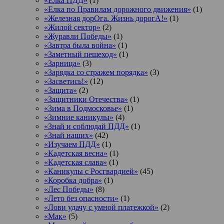
«Ёлка ПДД»
(1)
«Елка по Правилам дорожного движения»
(1)
«Железная дорОга. Жизнь дорогА!»
(1)
«Жилой сектор»
(2)
«Журавли Победы»
(1)
«Завтра была война»
(1)
«Заметный пешеход»
(1)
«Зарница»
(3)
«Зарядка со стражем порядка»
(3)
«Засветись!»
(12)
«Защита»
(2)
«Защитники Отечества»
(1)
«Зима в Подмосковье»
(1)
«Зимние каникулы»
(4)
«Знай и соблюдай ПДД»
(1)
«Знай наших»
(42)
«Изучаем ПДД»
(1)
«Кадетская весна»
(1)
«Кадетская слава»
(1)
«Каникулы с Росгвардией»
(45)
«Коробка добра»
(1)
«Лес Победы»
(8)
«Лето без опасности»
(1)
«Лови удачу с умной платежкой»
(2)
«Мак»
(5)