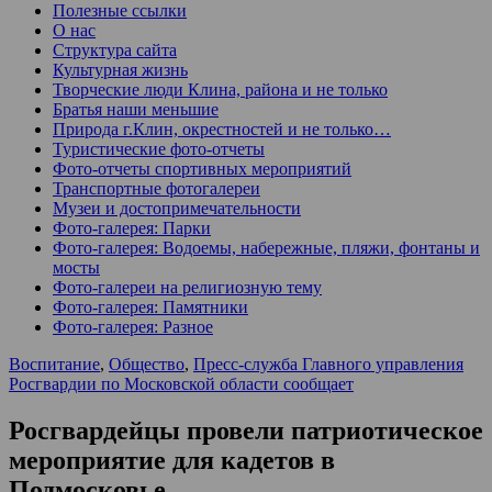
Полезные ссылки
О нас
Структура сайта
Культурная жизнь
Творческие люди Клина, района и не только
Братья наши меньшие
Природа г.Клин, окрестностей и не только…
Туристические фото-отчеты
Фото-отчеты спортивных мероприятий
Транспортные фотогалереи
Музеи и достопримечательности
Фото-галерея: Парки
Фото-галерея: Водоемы, набережные, пляжи, фонтаны и
мосты
Фото-галереи на религиозную тему
Фото-галерея: Памятники
Фото-галерея: Разное
Воспитание
,
Общество
,
Пресс-служба Главного управления
Росгвардии по Московской области сообщает
Росгвардейцы провели патриотическое
мероприятие для кадетов в
Подмосковье