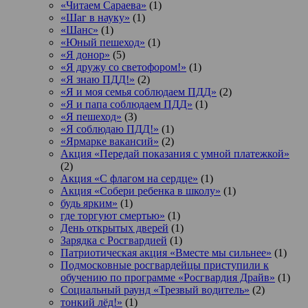
«Читаем Сараева»
(1)
«Шаг в науку»
(1)
«Шанс»
(1)
«Юный пешеход»
(1)
«Я донор»
(5)
«Я дружу со светофором!»
(1)
«Я знаю ПДД!»
(2)
«Я и моя семья соблюдаем ПДД»
(2)
«Я и папа соблюдаем ПДД»
(1)
«Я пешеход»
(3)
«Я соблюдаю ПДД!»
(1)
«Ярмарке вакансий»
(2)
Акция «Передай показания с умной платежкой»
(2)
Акция «С флагом на сердце»
(1)
Акция «Собери ребенка в школу»
(1)
будь ярким»
(1)
где торгуют смертью»
(1)
День открытых дверей
(1)
Зарядка с Росгвардией
(1)
Патриотическая акция «Вместе мы сильнее»
(1)
Подмосковные росгвардейцы приступили к
обучению по программе «Росгвардия Драйв»
(1)
Социальный раунд «Трезвый водитель»
(2)
тонкий лёд!»
(1)