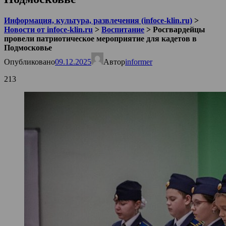
Информация, культура, развлечения (infoce-klin.ru)
>
Новости от infoce-klin.ru
>
Воспитание
>
Росгвардейцы
провели патриотическое мероприятие для кадетов в
Подмосковье
Опубликовано
09.12.2025
Автор
informer
213