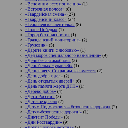
«Вспомним всех поименно»
(1)
«Встречная полоса»
(8)
«Гвардейская смена»
(27)
«Гвардейский класс»
(24)
«Георгиевская ленточка»
(8)
«Голос Победы»
(1)
«Город без опасности»
(1)
«Гражданский мониторинг»
(2)
«Грузовик»
(5)
«Дарите книги с любовью»
(1)
«Дед мороз специального назначения»
(9)
«День без автомобиля»
(2)
«День белых журавлей»
(1)
«День в лесу. Сохраним лес вместе»
(2)
«День добрых дел»
(2)
«День открытых дверей»
(6)
«День памяти жертв ДТП»
(1)
«Дерево добра»
(4)
«Дети России»
(3)
«Детское кресло
(7)
«Детям Подмосковья – безопасные дороги»
(2)
«Детям-безопасные дороги!»
(1)
«Диктант Победы»
(3)
«Дни Росгвардии»
(9)
«Добрая дорога детства»
(2)