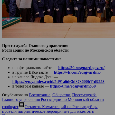
Пресс-служба Главного управления
Росгвардии по Московской области
Следите за нашими новостями:
на официальном сайте —
https://50.rosguard.gov.ru/
в группе ВКонтакте —
https://vk.com/rosgvardmo
на канале Яндекс Дзен —
https://zen.yandex.ru/id/5d91a6de3d873600b11d9553
в телеграм канале —
https://t.me/rosgvardmo50
Опубликовано
Воспитание
,
Общество
,
Пресс-служба
Главного управления Росгвардии по Московской области
comment
сообщает
Оставить Комментарий
на Росгвардейцы
провели патриотическое мероприятие для кадетов в