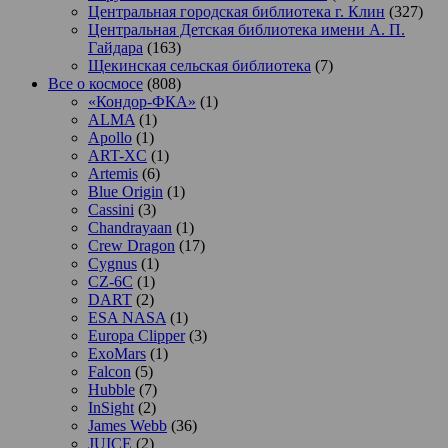
Центральная городская библиотека г. Клин
(327)
Центральная Детская библиотека имени А. П.
Гайдара
(163)
Щекинская сельская библиотека
(7)
Все о космосе
(808)
«Кондор-ФКА»
(1)
ALMA
(1)
Apollo
(1)
ART-XC
(1)
Artemis
(6)
Blue Origin
(1)
Cassini
(3)
Chandrayaan
(1)
Crew Dragon
(17)
Cygnus
(1)
CZ-6C
(1)
DART
(2)
ESA NASA
(1)
Europa Clipper
(3)
ExoMars
(1)
Falcon
(5)
Hubble
(7)
InSight
(2)
James Webb
(36)
JUICE
(2)