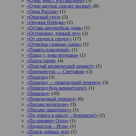
«Один день с Росгвардией»
(5)
«Один щелчок спасает жизнь!»
(8)
«Окна России»
(1)
«Опасный груз»
(3)
«Оружие Победы»
(1)
«Оставь автомобиль дома»
(1)
«Осторожно, тонкий лед»
(2)
«От сердца к сердцу»
(17)
«Отчизны славные сыны»
(1)
«Память поколений»
(1)
«Парад у дома ветерана»
(1)
«Парта героя»
(4)
«Передай космический привет!»
(1)
«Перекресток — Светофор»
(3)
«Пешеход
(3)
«Пешеход — пешеходный переход»
(3)
«Пешеход будь внимателен!»
(1)
«Пешеход»
(10)
«Пешеходный переход»
(6)
«Письмо водителю»
(3)
«Письмо защитнику»
(1)
«По дороге в школу – безопасно!»
(1)
«По примеру Отца»
(1)
«Подросток ‒ Игла»
(1)
«Поиск добрых дел»
(1)