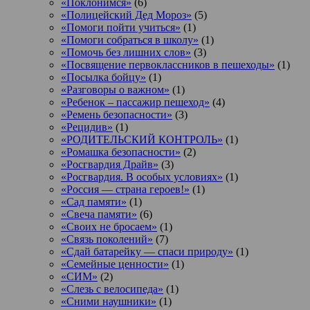
«Поклонимся»
(6)
«Полицейский Дед Мороз»
(5)
«Помоги пойти учиться»
(1)
«Помоги собраться в школу»
(1)
«Помочь без лишних слов»
(3)
«Посвящение первоклассников в пешеходы»
(1)
«Посылка бойцу»
(1)
«Разговоры о важном»
(1)
«Ребенок – пассажир пешеход»
(4)
«Ремень безопасности»
(3)
«Рецидив»
(1)
«РОДИТЕЛЬСКИЙ КОНТРОЛЬ»
(1)
«Ромашка безопасности»
(2)
«Росгвардия Драйв»
(3)
«Росгвардия. В особых условиях»
(1)
«Россия — страна героев!»
(1)
«Сад памяти»
(1)
«Свеча памяти»
(6)
«Своих не бросаем»
(1)
«Связь поколений»
(7)
«Сдай батарейку — спаси природу»
(1)
«Семейные ценности»
(1)
«СИМ»
(2)
«Слезь с велосипеда»
(1)
«Сними наушники»
(1)