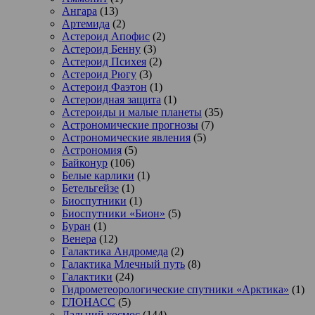
Ангара
(13)
Артемида
(2)
Астероид Апофис
(2)
Астероид Бенну
(3)
Астероид Психея
(2)
Астероид Рюгу
(3)
Астероид Фаэтон
(1)
Астероидная защита
(1)
Астероиды и малые планеты
(35)
Астрономические прогнозы
(7)
Астрономические явления
(5)
Астрономия
(5)
Байконур
(106)
Белые карлики
(1)
Бетельгейзе
(1)
Биоспутники
(1)
Биоспутники «Бион»
(5)
Буран
(1)
Венера
(12)
Галактика Андромеда
(2)
Галактика Млечный путь
(8)
Галактики
(24)
Гидрометеорологические спутники «Арктика»
(1)
ГЛОНАСС
(5)
Дальний космос
(144)