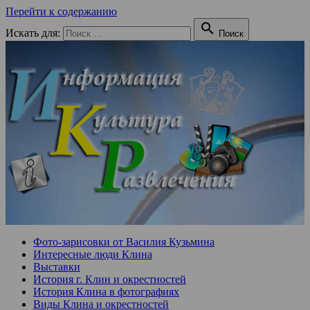
Перейти к содержанию

Искать для:
Поиск
Фото-зарисовки от Василия Кузьмина
Интересные люди Клина
Выставки
История г. Клин и окрестностей
История Клина в фотографиях
Виды Клина и окрестностей