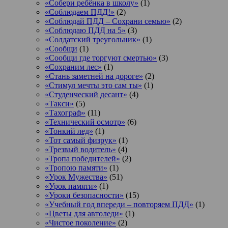
«Собери ребёнка в школу»
(1)
«Соблюдаем ПДД!»
(2)
«Соблюдай ПДД – Сохрани семью»
(2)
«Соблюдаю ПДД на 5»
(3)
«Солдатский треугольник»
(1)
«Сообщи
(1)
«Сообщи где торгуют смертью»
(3)
«Сохраним лес»
(1)
«Стань заметней на дороге»
(2)
«Стимул мечты это сам ты»
(1)
«Студенческий десант»
(4)
«Такси»
(5)
«Тахограф»
(11)
«Технический осмотр»
(6)
«Тонкий лед»
(1)
«Тот самый физрук»
(1)
«Трезвый водитель»
(4)
«Тропа победителей»
(2)
«Тропою памяти»
(1)
«Урок Мужества»
(51)
«Урок памяти»
(1)
«Уроки безопасности»
(15)
«Учебный год впереди – повторяем ПДД»
(1)
«Цветы для автоледи»
(1)
«Чистое поколение»
(2)