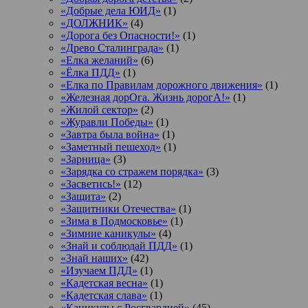
«Добрые дела ЮИД»
(1)
«ДОЛЖНИК»
(4)
«Дорога без Опасности!»
(1)
«Древо Сталинграда»
(1)
«Елка желаний»
(6)
«Ёлка ПДД»
(1)
«Елка по Правилам дорожного движения»
(1)
«Железная дорОга. Жизнь дорогА!»
(1)
«Жилой сектор»
(2)
«Журавли Победы»
(1)
«Завтра была война»
(1)
«Заметный пешеход»
(1)
«Зарница»
(3)
«Зарядка со стражем порядка»
(3)
«Засветись!»
(12)
«Защита»
(2)
«Защитники Отечества»
(1)
«Зима в Подмосковье»
(1)
«Зимние каникулы»
(4)
«Знай и соблюдай ПДД»
(1)
«Знай наших»
(42)
«Изучаем ПДД»
(1)
«Кадетская весна»
(1)
«Кадетская слава»
(1)
«Каникулы с Росгвардией»
(45)