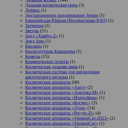
Дальняя космическая связь
(3)
Деймос
(1)
Дистанционное зондирование Земли
(5)
Европейская Южная Обсерватория (ESO)
(1)
Затмения
(2)
Звезды
(21)
Зонд «Хаябус-2»
(1)
Зонд Juno
(1)
Квазары
(1)
Квазиспутник Камоалева
(1)
Кометы
(15)
Коммерческие полеты
(1)
Космическая дальняя связь
(1)
Космическая система для наблюдения
арктического региона
(1)
Космические аппараты
(68)
Космические аппараты «Аист»
(2)
Космические аппараты «Арктика-М»
(1)
Космические аппараты «Ионосфера»
(1)
Космические аппараты «Космос»
(3)
Космические аппараты «Луна»
(14)
Космические аппараты «Ресурс-П»
(4)
Космические аппараты «УниверСат-2023»
(2)
Космические аппараты «УниверСат»
(1)