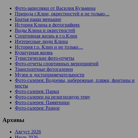
Фото-зарисовки от Василия Кузьмина
Природа г.Клин, окрестностей и не только…
Братья наши меньшие
История Клина в фотографиях
Виды Клина и окрестностей
Спортивная жизнь в г.о.Клин
Интересные люди Клина
История г.о. Клин и не только…
Культурная жизнь
Туристические фото-отчеты
Фото-отчеты спортивных мероприятий
Транспортные фотогалереи
Музеи и достопримечательности
Фото-галерея: Водоемы, набережные, пляжи, фонтаны и
мосты
Фото-галерея: Парки
Фото-галереи на религиозную тему
Фото-галерея: Памятники
Фото-галерея: Разное
Архивы
Август 2026
Июль 2026