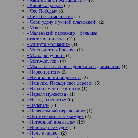
«Коробка добра»
(1)
«Лес Победы»
(8)
«Лето без опасности»
(1)
«Лови удачу с умной платежкой»
(2)
«Мак»
(5)
«Маленький пассажир – большая
ответственность!»
(11)
«Минута молчания»
(1)
«Многодетная Россия»
(1)
«Молоды душой»
(1)
«Мото-скутер»
(4)
«Мы за безопасность дорожного движения»
(1)
«Наркопритон»
(3)
«Начинающий водитель»
(2)
«Наш лес. Посади свое дерево»
(5)
«Наши семейные книги»
(1)
«Неделя мужества»
(1)
«Некуда спешить»
(6)
«Нелегал»
(4)
«Нелегальный перевозчик»
(1)
«Нет ненависти и вражде»
(2)
«Нетрезвый водитель»
(15)
«Новогоднее чудо»
(1)
«Ночь в парке»
(2)