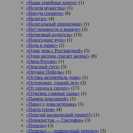
«Наши семейные книги»
(1)
«Неделя мужества»
(1)
«Некуда спешить»
(6)
«Нелегал»
(4)
«Нелегальный перевозчик»
(1)
«Нет ненависти и вражде»
(2)
«Нетрезвый водитель»
(15)
«Новогоднее чудо»
(1)
«Ночь в парке»
(2)
«Один день с Росгвардией»
(5)
«Один щелчок спасает жизнь!»
(8)
«Окна России»
(1)
«Опасный груз»
(3)
«Оружие Победы»
(1)
«Оставь автомобиль дома»
(1)
«Осторожно, тонкий лед»
(2)
«От сердца к сердцу»
(17)
«Отчизны славные сыны»
(1)
«Память поколений»
(1)
«Парад у дома ветерана»
(1)
«Парта героя»
(4)
«Передай космический привет!»
(1)
«Перекресток — Светофор»
(3)
«Пешеход
(3)
«Пешеход — пешеходный переход»
(3)