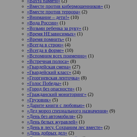
«Вахта памяти»
(2)
«Вместе против кибермошенников»
(1)
«Вместе против террора»
(2)
«Внимание – дети!»
(10)
«Вода России»
(1)
«Возьми ребенка за руку»
(1)
«Время НЕзависимых»
(1)
«Время помнить»
(1)
«Всегда в строю»
(4)
«Всегда в форме»
(10)
«Вспомним всех поименно»
(1)
«Встречная полоса»
(8)
«Гвардейская смена»
(27)
«Гвардейский класс»
(24)
«Георгиевская ленточка»
(8)
«Голос Победы»
(1)
«Город без опасности»
(1)
«Гражданский мониторинг»
(2)
«Грузовик»
(5)
«Дарите книги с любовью»
(1)
«Дед мороз специального назначения»
(9)
«День без автомобиля»
(2)
«День белых журавлей»
(1)
«День в лесу. Сохраним лес вместе»
(2)
«День добрых дел»
(2)