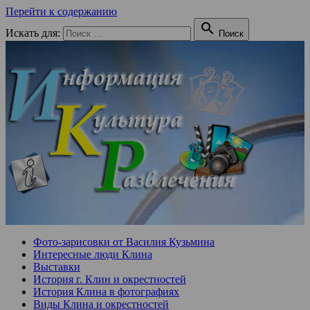
Перейти к содержанию

Искать для:
Поиск
Фото-зарисовки от Василия Кузьмина
Интересные люди Клина
Выставки
История г. Клин и окрестностей
История Клина в фотографиях
Виды Клина и окрестностей