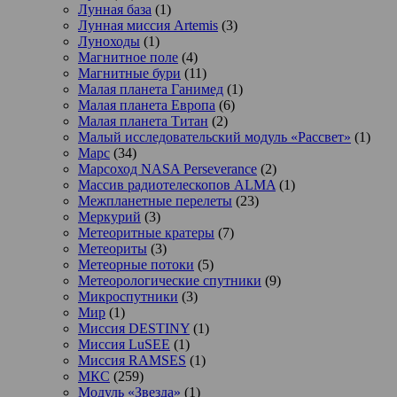
Лунная база
(1)
Лунная миссия Artemis
(3)
Луноходы
(1)
Магнитное поле
(4)
Магнитные бури
(11)
Малая планета Ганимед
(1)
Малая планета Европа
(6)
Малая планета Титан
(2)
Малый исследовательский модуль «Рассвет»
(1)
Марс
(34)
Марсоход NASA Perseverance
(2)
Массив радиотелескопов ALMA
(1)
Межпланетные перелеты
(23)
Меркурий
(3)
Метеоритные кратеры
(7)
Метеориты
(3)
Метеорные потоки
(5)
Метеорологические спутники
(9)
Микроспутники
(3)
Мир
(1)
Миссия DESTINY
(1)
Миссия LuSEE
(1)
Миссия RAMSES
(1)
МКС
(259)
Модуль «Звезда»
(1)