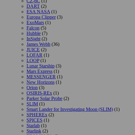
CZ-6C
(1)
DART
(2)
ESA NASA
(1)
Europa Clipper
(3)
ExoMars
(1)
Falcon
(5)
Hubble
(7)
InSight
(2)
James Webb
(36)
JUICE
(2)
LOFAR
(1)
LOOP
(1)
Lunar Starship
(3)
Mars Express
(1)
MESSENGER
(1)
New Horizons
(1)
Orion
(3)
OSIRIS-REx
(1)
Parker Solar Probe
(2)
SLIM
(1)
Smart Lander for Investigating Moon (SLIM)
(1)
SPHEREx
(2)
SPICES
(1)
Starlab
(1)
Starlink
(2)