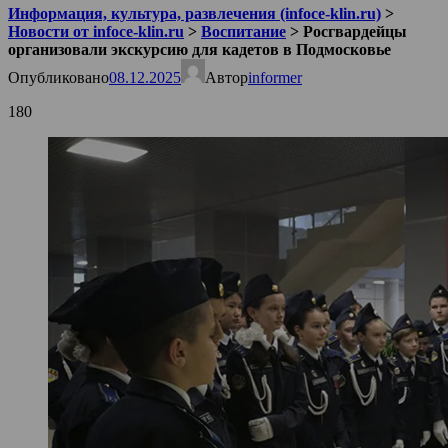
Информация, культура, развлечения (infoce-klin.ru)
>
Новости от infoce-klin.ru
>
Воспитание
>
Росгвардейцы
организовали экскурсию для кадетов в Подмосковье
Опубликовано
08.12.2025
Автор
informer
180