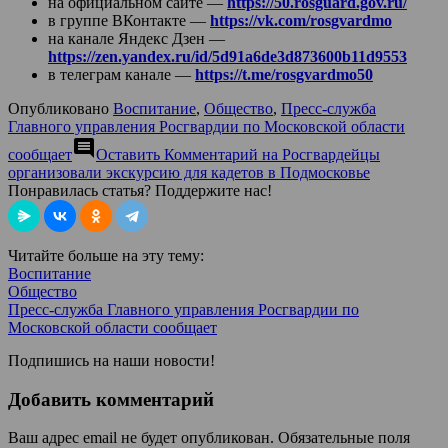
на официальном сайте —
https://50.rosguard.gov.ru/
в группе ВКонтакте —
https://vk.com/rosgvardmo
на канале Яндекс Дзен —
https://zen.yandex.ru/id/5d91a6de3d873600b11d9553
в телеграм канале —
https://t.me/rosgvardmo50
Опубликовано
Воспитание
,
Общество
,
Пресс-служба
Главного управления Росгвардии по Московской области
comment
сообщает
Оставить Комментарий
на Росгвардейцы
организовали экскурсию для кадетов в Подмосковье
Понравилась статья? Поддержите нас!
Читайте больше на эту тему:
Воспитание
Общество
Пресс-служба Главного управления Росгвардии по
Московской области сообщает
Подпишись на наши новости!
Добавить комментарий
Ваш адрес email не будет опубликован.
Обязательные поля