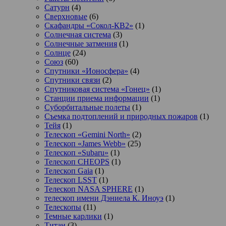
Сатурн
(4)
Сверхновые
(6)
Скафандры «Сокол-КВ2»
(1)
Солнечная система
(3)
Солнечные затмения
(1)
Солнце
(24)
Союз
(60)
Спутники «Ионосфера»
(4)
Спутники связи
(2)
Спутниковая система «Гонец»
(1)
Станции приема информации
(1)
Суборбитальные полеты
(1)
Съемка подтоплений и природных пожаров
(1)
Тейя
(1)
Телескоп «Gemini North»
(2)
Телескоп «James Webb»
(25)
Телескоп «Subaru»
(1)
Телескоп CHEOPS
(1)
Телескоп Gaia
(1)
Телескоп LSST
(1)
Телескоп NASA SPHERE
(1)
телескоп имени Дэниела К. Иноуэ
(1)
Телескопы
(11)
Темные карлики
(1)
Титан
(3)