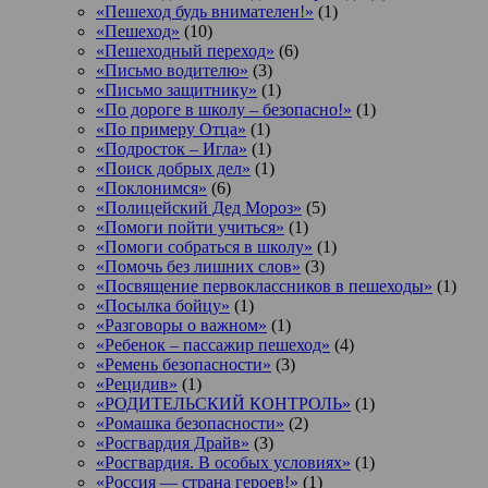
«Пешеход будь внимателен!»
(1)
«Пешеход»
(10)
«Пешеходный переход»
(6)
«Письмо водителю»
(3)
«Письмо защитнику»
(1)
«По дороге в школу – безопасно!»
(1)
«По примеру Отца»
(1)
«Подросток ‒ Игла»
(1)
«Поиск добрых дел»
(1)
«Поклонимся»
(6)
«Полицейский Дед Мороз»
(5)
«Помоги пойти учиться»
(1)
«Помоги собраться в школу»
(1)
«Помочь без лишних слов»
(3)
«Посвящение первоклассников в пешеходы»
(1)
«Посылка бойцу»
(1)
«Разговоры о важном»
(1)
«Ребенок – пассажир пешеход»
(4)
«Ремень безопасности»
(3)
«Рецидив»
(1)
«РОДИТЕЛЬСКИЙ КОНТРОЛЬ»
(1)
«Ромашка безопасности»
(2)
«Росгвардия Драйв»
(3)
«Росгвардия. В особых условиях»
(1)
«Россия — страна героев!»
(1)