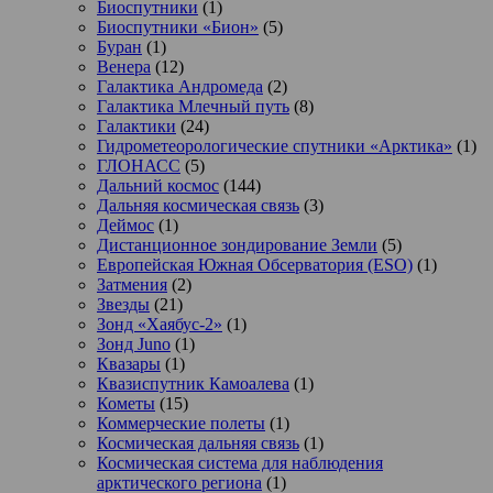
Биоспутники
(1)
Биоспутники «Бион»
(5)
Буран
(1)
Венера
(12)
Галактика Андромеда
(2)
Галактика Млечный путь
(8)
Галактики
(24)
Гидрометеорологические спутники «Арктика»
(1)
ГЛОНАСС
(5)
Дальний космос
(144)
Дальняя космическая связь
(3)
Деймос
(1)
Дистанционное зондирование Земли
(5)
Европейская Южная Обсерватория (ESO)
(1)
Затмения
(2)
Звезды
(21)
Зонд «Хаябус-2»
(1)
Зонд Juno
(1)
Квазары
(1)
Квазиспутник Камоалева
(1)
Кометы
(15)
Коммерческие полеты
(1)
Космическая дальняя связь
(1)
Космическая система для наблюдения
арктического региона
(1)