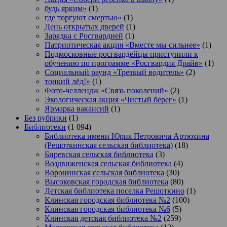
будь ярким»
(1)
где торгуют смертью»
(1)
День открытых дверей
(1)
Зарядка с Росгвардией
(1)
Патриотическая акция «Вместе мы сильнее»
(1)
Подмосковные росгвардейцы приступили к
обучению по программе «Росгвардия Драйв»
(1)
Социальный раунд «Трезвый водитель»
(2)
тонкий лёд!»
(1)
Фото-челлендж «Связь поколений»
(2)
Экологическая акция «Чистый берег»
(1)
Ярмарка вакансий
(1)
Без рубрики
(1)
Библиотеки
(1 094)
Библиотека имени Юрия Петровича Артюхина
(Решоткинская сельская библиотека)
(18)
Биревская сельская библиотека
(3)
Воздвиженская сельская библиотека
(4)
Воронинская сельская библиотека
(30)
Высоковская городская библиотека
(80)
Детская библиотека поселка Решоткино
(1)
Клинская городская библиотека №2
(100)
Клинская городская библиотека №6
(5)
Клинская детская библиотека №2
(259)