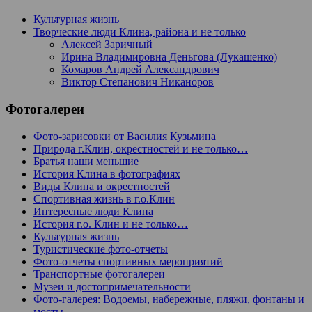
Культурная жизнь
Творческие люди Клина, района и не только
Алексей Заричный
Ирина Владимировна Деньгова (Лукашенко)
Комаров Андрей Александрович
Виктор Степанович Никаноров
Фотогалереи
Фото-зарисовки от Василия Кузьмина
Природа г.Клин, окрестностей и не только…
Братья наши меньшие
История Клина в фотографиях
Виды Клина и окрестностей
Спортивная жизнь в г.о.Клин
Интересные люди Клина
История г.о. Клин и не только…
Культурная жизнь
Туристические фото-отчеты
Фото-отчеты спортивных мероприятий
Транспортные фотогалереи
Музеи и достопримечательности
Фото-галерея: Водоемы, набережные, пляжи, фонтаны и
мосты