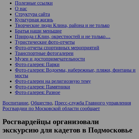
Полезные ссылки
О нас
Структура сайта
Культурная жизнь
Творческие люди Клина, района и не только
Братья наши меньшие
Природа г.Клин, окрестностей и не только…
Туристические фото-отчеты
Фото-отчеты спортивных мероприятий
Транспортные фотогалереи
Музеи и достопримечательности
Фото-галерея: Парки
Фото-галерея: Водоемы, набережные, пляжи, фонтаны и
мосты
Фото-галереи на религиозную тему
Фото-галерея: Памятники
Фото-галерея: Разное
Воспитание
,
Общество
,
Пресс-служба Главного управления
Росгвардии по Московской области сообщает
Росгвардейцы организовали
экскурсию для кадетов в Подмосковье