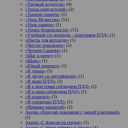
«Трезвый водитель»
(4)
«Тропа победителей»
(2)
«Тропою памяти»
(1)
«Урок Мужества»
(51)
«Урок памяти»
(1)
«Уроки безопасности»
(15)
«Учебный год впереди – повторяем ПДД»
(1)
«Цветы для автоледи»
(1)
«Чистое поколение»
(2)
«Читаем Сараева»
(1)
«Шаг в науку»
(1)
«Шанс»
(1)
«Юный пешеход»
(1)
«Я донор»
(5)
«Я дружу со светофором!»
(1)
«Я знаю ПДД!»
(2)
«Я и моя семья соблюдаем ПДД»
(2)
«Я и папа соблюдаем ПДД»
(1)
«Я пешеход»
(3)
«Я соблюдаю ПДД!»
(1)
«Ярмарке вакансий»
(2)
Акция «Передай показания с умной платежкой»
(2)
Акция «С флагом на сердце»
(1)
Акция «Собери ребенка в школу»
(1)