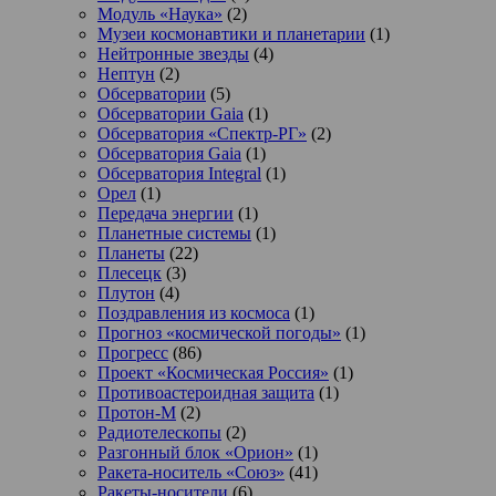
Модуль «Наука»
(2)
Музеи космонавтики и планетарии
(1)
Нейтронные звезды
(4)
Нептун
(2)
Обсерватории
(5)
Обсерватории Gaia
(1)
Обсерватория «Спектр-РГ»
(2)
Обсерватория Gaia
(1)
Обсерватория Integral
(1)
Орел
(1)
Передача энергии
(1)
Планетные системы
(1)
Планеты
(22)
Плесецк
(3)
Плутон
(4)
Поздравления из космоса
(1)
Прогноз «космической погоды»
(1)
Прогресс
(86)
Проект «Космическая Россия»
(1)
Противоастероидная защита
(1)
Протон-М
(2)
Радиотелескопы
(2)
Разгонный блок «Орион»
(1)
Ракета-носитель «Союз»
(41)
Ракеты-носители
(6)