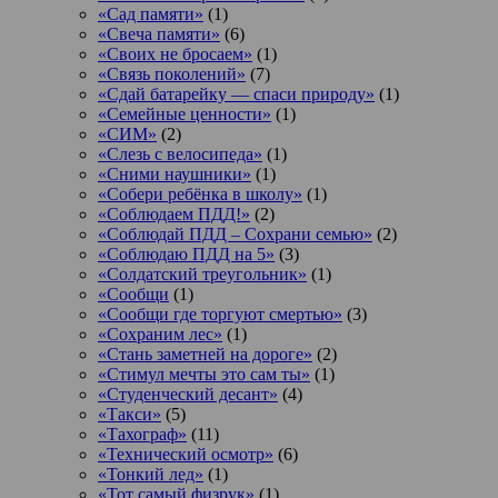
«Сад памяти»
(1)
«Свеча памяти»
(6)
«Своих не бросаем»
(1)
«Связь поколений»
(7)
«Сдай батарейку — спаси природу»
(1)
«Семейные ценности»
(1)
«СИМ»
(2)
«Слезь с велосипеда»
(1)
«Сними наушники»
(1)
«Собери ребёнка в школу»
(1)
«Соблюдаем ПДД!»
(2)
«Соблюдай ПДД – Сохрани семью»
(2)
«Соблюдаю ПДД на 5»
(3)
«Солдатский треугольник»
(1)
«Сообщи
(1)
«Сообщи где торгуют смертью»
(3)
«Сохраним лес»
(1)
«Стань заметней на дороге»
(2)
«Стимул мечты это сам ты»
(1)
«Студенческий десант»
(4)
«Такси»
(5)
«Тахограф»
(11)
«Технический осмотр»
(6)
«Тонкий лед»
(1)
«Тот самый физрук»
(1)