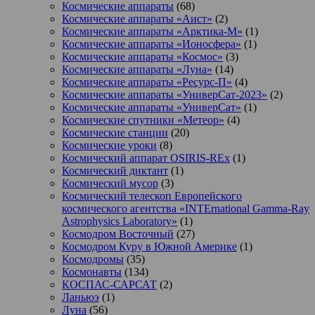
Космические аппараты
(68)
Космические аппараты «Аист»
(2)
Космические аппараты «Арктика-М»
(1)
Космические аппараты «Ионосфера»
(1)
Космические аппараты «Космос»
(3)
Космические аппараты «Луна»
(14)
Космические аппараты «Ресурс-П»
(4)
Космические аппараты «УниверСат-2023»
(2)
Космические аппараты «УниверСат»
(1)
Космические спутники «Метеор»
(4)
Космические станции
(20)
Космические уроки
(8)
Космический аппарат OSIRIS-REx
(1)
Космический диктант
(1)
Космический мусор
(3)
Космический телескоп Европейского
космического агентства «INTErnational Gamma-Ray
Astrophysics Laboratory»
(1)
Космодром Восточный
(27)
Космодром Куру в Южной Америке
(1)
Космодромы
(35)
Космонавты
(134)
КОСПАС-САРСАТ
(2)
Ланьюэ
(1)
Луна
(56)