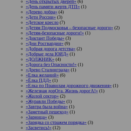
«День открытых дверей»
(6)
«День памяти жертв ДТП»
(1)
«Дерево добра»
(4)
«Дети России»
(3)
«Детское кресло
(7)
«Детям Подмосковья – безопасные дороги»
(2)
«Детям-безопасные дороги!»
(1)
«Диктант Победы»
(3)
«Дни Росгвардии»
(9)
«Добрая дорога детства»
(2)
«Добрые дела ЮИД»
(1)
«ДОЛЖНИК»
(4)
«Дорога без Опасности!»
(1)
«Древо Сталинграда»
(1)
«Елка желаний»
(6)
«Ёлка ПДД»
(1)
«Елка по Правилам дорожного движения»
(1)
«Железная дорОга. Жизнь дорогА!»
(1)
«Жилой сектор»
(2)
«Журавли Победы»
(1)
«Завтра была война»
(1)
«Заметный пешеход»
(1)
«Зарница»
(3)
«Зарядка со стражем порядка»
(3)
«Засветись!»
(12)