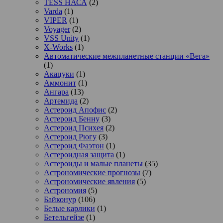
TESS НАСА
(2)
Varda
(1)
VIPER
(1)
Voyager
(2)
VSS Unity
(1)
X-Works
(1)
Автоматические межпланетные станции «Вега»
(1)
Акацуки
(1)
Аммонит
(1)
Ангара
(13)
Артемида
(2)
Астероид Апофис
(2)
Астероид Бенну
(3)
Астероид Психея
(2)
Астероид Рюгу
(3)
Астероид Фаэтон
(1)
Астероидная защита
(1)
Астероиды и малые планеты
(35)
Астрономические прогнозы
(7)
Астрономические явления
(5)
Астрономия
(5)
Байконур
(106)
Белые карлики
(1)
Бетельгейзе
(1)