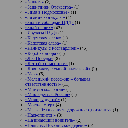
«Защита»
(2)
«Защитники Отечества»
(1)
«Зима в Подмосковье»
(1)
«Зимние каникулы»
(4)
«Знай и соблюдай ПДД»
(1)
«Знай наших»
(42)
«Изучаем ПДД»
(1)
«Кадетская весна»
(1)
«Кадетская слава»
(1)
«Каникулы с Росгвардией»
(45)
«Коробка добра»
(1)
«Лес Победы»
(8)
«Лето без опасности»
(1)
«Лови удачу с умной платежкой»
(2)
«Мак»
(5)
«Маленький пассажир – большая
ответственность!»
(11)
«Минута молчания»
(1)
«Многодетная Россия»
(1)
«Молоды душой»
(1)
«Мото-скутер»
(4)
«Мы за безопасность дорожного движения»
(1)
«Наркопритон»
(3)
«Начинающий водитель»
(2)
«Наш лес. Посади свое дерево»
(5)