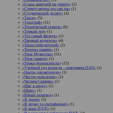
«Стань заметней на дороге»
(2)
«Стимул мечты это сам ты»
(1)
«Студенческий десант»
(4)
«Такси»
(5)
«Тахограф»
(11)
«Технический осмотр»
(6)
«Тонкий лед»
(1)
«Тот самый физрук»
(1)
«Трезвый водитель»
(4)
«Тропа победителей»
(2)
«Тропою памяти»
(1)
«Урок Мужества»
(51)
«Урок памяти»
(1)
«Уроки безопасности»
(15)
«Учебный год впереди – повторяем ПДД»
(1)
«Цветы для автоледи»
(1)
«Чистое поколение»
(2)
«Читаем Сараева»
(1)
«Шаг в науку»
(1)
«Шанс»
(1)
«Юный пешеход»
(1)
«Я донор»
(5)
«Я дружу со светофором!»
(1)
«Я знаю ПДД!»
(2)