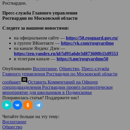
Росгвардии.
Пресс-служба Главного управления
Росгвардии по Московской области
Следите за нашими новостями:
на официальном сайте —
https://50.rosguard.gov.ru/
в группе ВКонтакте —
https://vk.com/rosgvardmo
на канале Яндекс Дзен —
https://zen.yandex.ru/id/5d91a6de3d873600b11d9553
в телеграм канале —
https://t.me/rosgvardmo50
Опубликовано
Воспитание
,
Общество
,
Пресс-служба
Главного управления Росгвардии по Московской области
comment
сообщает
Оставить Комментарий
на Офицер
спецподразделения Росгвардии провёл патриотическое
мероприятие для школьников в Подмосковье
Понравилась статья? Поддержите нас!
Читайте больше на эту тему:
Воспитание
Общество