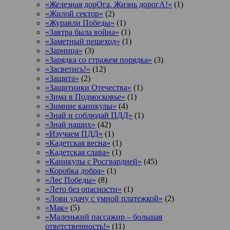
«Железная дорОга. Жизнь дорогА!»
(1)
«Жилой сектор»
(2)
«Журавли Победы»
(1)
«Завтра была война»
(1)
«Заметный пешеход»
(1)
«Зарница»
(3)
«Зарядка со стражем порядка»
(3)
«Засветись!»
(12)
«Защита»
(2)
«Защитники Отечества»
(1)
«Зима в Подмосковье»
(1)
«Зимние каникулы»
(4)
«Знай и соблюдай ПДД»
(1)
«Знай наших»
(42)
«Изучаем ПДД»
(1)
«Кадетская весна»
(1)
«Кадетская слава»
(1)
«Каникулы с Росгвардией»
(45)
«Коробка добра»
(1)
«Лес Победы»
(8)
«Лето без опасности»
(1)
«Лови удачу с умной платежкой»
(2)
«Мак»
(5)
«Маленький пассажир – большая
ответственность!»
(11)