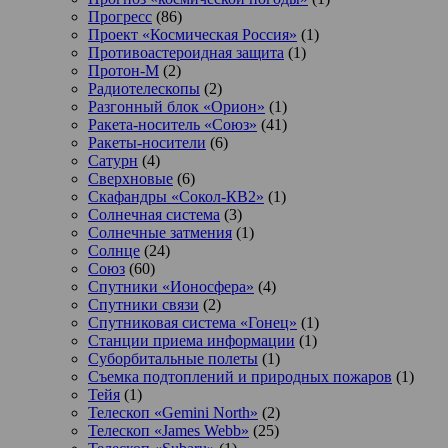
Прогресс
(86)
Проект «Космическая Россия»
(1)
Противоастероидная защита
(1)
Протон-М
(2)
Радиотелескопы
(2)
Разгонный блок «Орион»
(1)
Ракета-носитель «Союз»
(41)
Ракеты-носители
(6)
Сатурн
(4)
Сверхновые
(6)
Скафандры «Сокол-КВ2»
(1)
Солнечная система
(3)
Солнечные затмения
(1)
Солнце
(24)
Союз
(60)
Спутники «Ионосфера»
(4)
Спутники связи
(2)
Спутниковая система «Гонец»
(1)
Станции приема информации
(1)
Суборбитальные полеты
(1)
Съемка подтоплений и природных пожаров
(1)
Тейя
(1)
Телескоп «Gemini North»
(2)
Телескоп «James Webb»
(25)