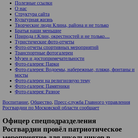
Полезные ссылки
О нас
Структура сайта
Культурная жизнь
Творческие люди Клина, района и не только
Братья наши меньшие
Природа г.Клин, окрестностей и не только…
Туристические фото-отчеты
Фото-отчеты спортивных мероприятий
Транспортные фотогалереи
Музеи и достопримечательности
Фото-галерея: Парки
Фото-галерея: Водоемы, набережные, пляжи, фонтаны и
мосты
Фото-галереи на религиозную тему
Фото-галерея: Памятники
Фото-галерея: Разное
Воспитание
,
Общество
,
Пресс-служба Главного управления
Росгвардии по Московской области сообщает
Офицер спецподразделения
Росгвардии провёл патриотическое
мероприятие для школьников в