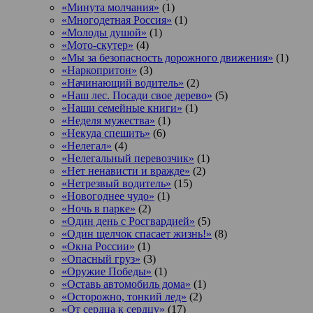
«Минута молчания»
(1)
«Многодетная Россия»
(1)
«Молоды душой»
(1)
«Мото-скутер»
(4)
«Мы за безопасность дорожного движения»
(1)
«Наркопритон»
(3)
«Начинающий водитель»
(2)
«Наш лес. Посади свое дерево»
(5)
«Наши семейные книги»
(1)
«Неделя мужества»
(1)
«Некуда спешить»
(6)
«Нелегал»
(4)
«Нелегальный перевозчик»
(1)
«Нет ненависти и вражде»
(2)
«Нетрезвый водитель»
(15)
«Новогоднее чудо»
(1)
«Ночь в парке»
(2)
«Один день с Росгвардией»
(5)
«Один щелчок спасает жизнь!»
(8)
«Окна России»
(1)
«Опасный груз»
(3)
«Оружие Победы»
(1)
«Оставь автомобиль дома»
(1)
«Осторожно, тонкий лед»
(2)
«От сердца к сердцу»
(17)