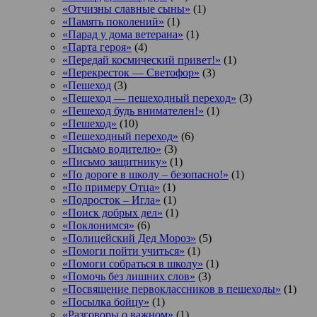
«Отчизны славные сыны»
(1)
«Память поколений»
(1)
«Парад у дома ветерана»
(1)
«Парта героя»
(4)
«Передай космический привет!»
(1)
«Перекресток — Светофор»
(3)
«Пешеход
(3)
«Пешеход — пешеходный переход»
(3)
«Пешеход будь внимателен!»
(1)
«Пешеход»
(10)
«Пешеходный переход»
(6)
«Письмо водителю»
(3)
«Письмо защитнику»
(1)
«По дороге в школу – безопасно!»
(1)
«По примеру Отца»
(1)
«Подросток ‒ Игла»
(1)
«Поиск добрых дел»
(1)
«Поклонимся»
(6)
«Полицейский Дед Мороз»
(5)
«Помоги пойти учиться»
(1)
«Помоги собраться в школу»
(1)
«Помочь без лишних слов»
(3)
«Посвящение первоклассников в пешеходы»
(1)
«Посылка бойцу»
(1)
«Разговоры о важном»
(1)