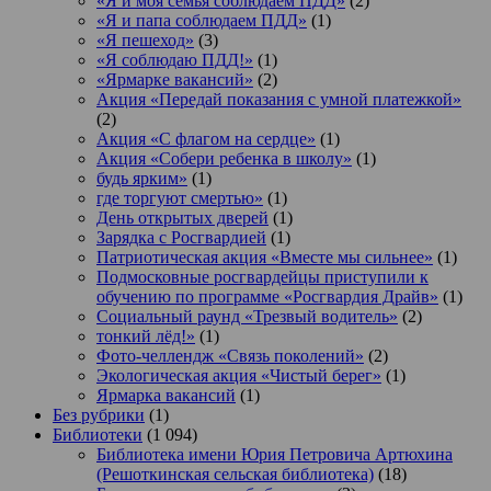
«Я и моя семья соблюдаем ПДД»
(2)
«Я и папа соблюдаем ПДД»
(1)
«Я пешеход»
(3)
«Я соблюдаю ПДД!»
(1)
«Ярмарке вакансий»
(2)
Акция «Передай показания с умной платежкой»
(2)
Акция «С флагом на сердце»
(1)
Акция «Собери ребенка в школу»
(1)
будь ярким»
(1)
где торгуют смертью»
(1)
День открытых дверей
(1)
Зарядка с Росгвардией
(1)
Патриотическая акция «Вместе мы сильнее»
(1)
Подмосковные росгвардейцы приступили к
обучению по программе «Росгвардия Драйв»
(1)
Социальный раунд «Трезвый водитель»
(2)
тонкий лёд!»
(1)
Фото-челлендж «Связь поколений»
(2)
Экологическая акция «Чистый берег»
(1)
Ярмарка вакансий
(1)
Без рубрики
(1)
Библиотеки
(1 094)
Библиотека имени Юрия Петровича Артюхина
(Решоткинская сельская библиотека)
(18)