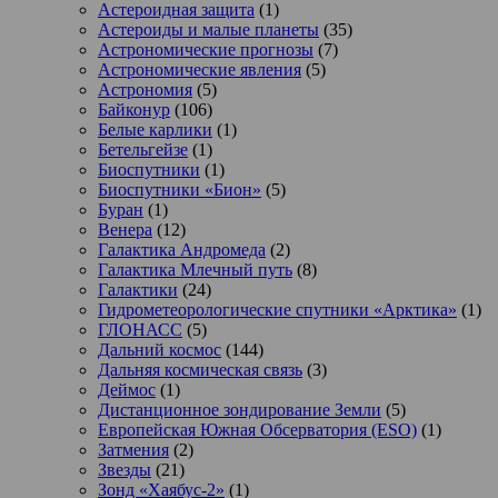
Астероидная защита
(1)
Астероиды и малые планеты
(35)
Астрономические прогнозы
(7)
Астрономические явления
(5)
Астрономия
(5)
Байконур
(106)
Белые карлики
(1)
Бетельгейзе
(1)
Биоспутники
(1)
Биоспутники «Бион»
(5)
Буран
(1)
Венера
(12)
Галактика Андромеда
(2)
Галактика Млечный путь
(8)
Галактики
(24)
Гидрометеорологические спутники «Арктика»
(1)
ГЛОНАСС
(5)
Дальний космос
(144)
Дальняя космическая связь
(3)
Деймос
(1)
Дистанционное зондирование Земли
(5)
Европейская Южная Обсерватория (ESO)
(1)
Затмения
(2)
Звезды
(21)
Зонд «Хаябус-2»
(1)