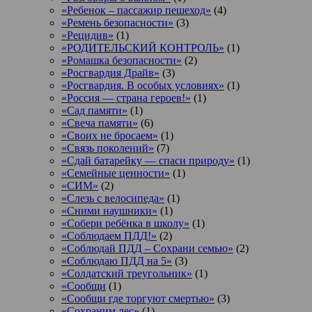
«Ребенок – пассажир пешеход»
(4)
«Ремень безопасности»
(3)
«Рецидив»
(1)
«РОДИТЕЛЬСКИЙ КОНТРОЛЬ»
(1)
«Ромашка безопасности»
(2)
«Росгвардия Драйв»
(3)
«Росгвардия. В особых условиях»
(1)
«Россия — страна героев!»
(1)
«Сад памяти»
(1)
«Свеча памяти»
(6)
«Своих не бросаем»
(1)
«Связь поколений»
(7)
«Сдай батарейку — спаси природу»
(1)
«Семейные ценности»
(1)
«СИМ»
(2)
«Слезь с велосипеда»
(1)
«Сними наушники»
(1)
«Собери ребёнка в школу»
(1)
«Соблюдаем ПДД!»
(2)
«Соблюдай ПДД – Сохрани семью»
(2)
«Соблюдаю ПДД на 5»
(3)
«Солдатский треугольник»
(1)
«Сообщи
(1)
«Сообщи где торгуют смертью»
(3)
«Сохраним лес»
(1)