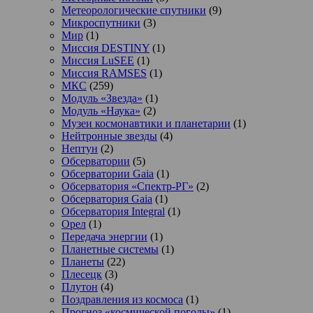
Метеорологические спутники
(9)
Микроспутники
(3)
Мир
(1)
Миссия DESTINY
(1)
Миссия LuSEE
(1)
Миссия RAMSES
(1)
МКС
(259)
Модуль «Звезда»
(1)
Модуль «Наука»
(2)
Музеи космонавтики и планетарии
(1)
Нейтронные звезды
(4)
Нептун
(2)
Обсерватории
(5)
Обсерватории Gaia
(1)
Обсерватория «Спектр-РГ»
(2)
Обсерватория Gaia
(1)
Обсерватория Integral
(1)
Орел
(1)
Передача энергии
(1)
Планетные системы
(1)
Планеты
(22)
Плесецк
(3)
Плутон
(4)
Поздравления из космоса
(1)
Прогноз «космической погоды»
(1)