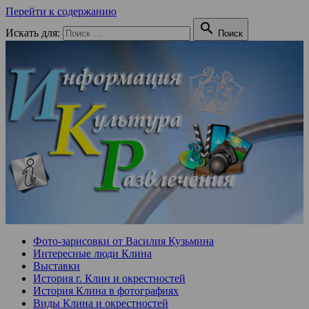
Перейти к содержанию

Искать для:
Поиск
Фото-зарисовки от Василия Кузьмина
Интересные люди Клина
Выставки
История г. Клин и окрестностей
История Клина в фотографиях
Виды Клина и окрестностей