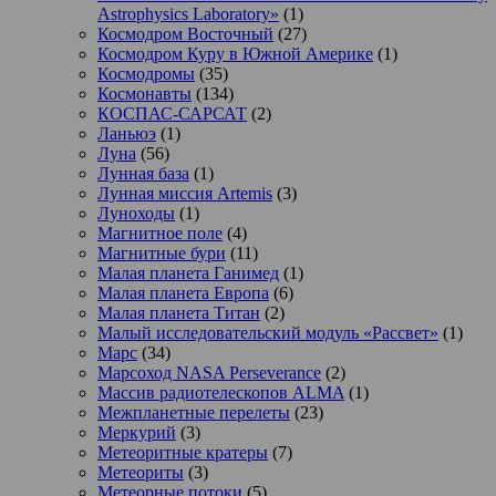
Astrophysics Laboratory»
(1)
Космодром Восточный
(27)
Космодром Куру в Южной Америке
(1)
Космодромы
(35)
Космонавты
(134)
КОСПАС-САРСАТ
(2)
Ланьюэ
(1)
Луна
(56)
Лунная база
(1)
Лунная миссия Artemis
(3)
Луноходы
(1)
Магнитное поле
(4)
Магнитные бури
(11)
Малая планета Ганимед
(1)
Малая планета Европа
(6)
Малая планета Титан
(2)
Малый исследовательский модуль «Рассвет»
(1)
Марс
(34)
Марсоход NASA Perseverance
(2)
Массив радиотелескопов ALMA
(1)
Межпланетные перелеты
(23)
Меркурий
(3)
Метеоритные кратеры
(7)
Метеориты
(3)
Метеорные потоки
(5)