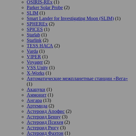
OSIRIS-REx
(1)
Parker Solar Probe
(2)
SLIM
(1)
Smart Lander for Investigating Moon (SLIM)
(1)
SPHEREx
(2)
SPICES
(1)
Starlab
(1)
Starlink
(2)
TESS НАСА
(2)
Varda
(1)
VIPER
(1)
Voyager
(2)
VSS Unity
(1)
X-Works
(1)
Автоматические межпланетные станции «Вега»
(1)
Акацуки
(1)
Аммонит
(1)
Ангара
(13)
Артемида
(2)
Астероид Апофис
(2)
Астероид Бенну
(3)
Астероид Психея
(2)
Астероид Рюгу
(3)
Астероид Фаэтон
(1)