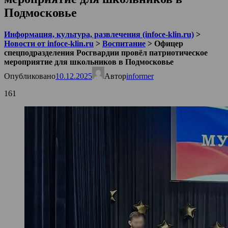
Подмосковье
Информация, культура, развлечения (infoce-klin.ru)
>
Новости от infoce-klin.ru
>
Воспитание
>
Офицер
спецподразделения Росгвардии провёл патриотическое
мероприятие для школьников в Подмосковье
Опубликовано
10.12.2025
Автор
informer
161