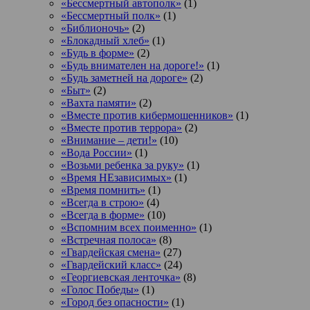
«Бессмертный автополк»
(1)
«Бессмертный полк»
(1)
«Библионочь»
(2)
«Блокадный хлеб»
(1)
«Будь в форме»
(2)
«Будь внимателен на дороге!»
(1)
«Будь заметней на дороге»
(2)
«Быт»
(2)
«Вахта памяти»
(2)
«Вместе против кибермошенников»
(1)
«Вместе против террора»
(2)
«Внимание – дети!»
(10)
«Вода России»
(1)
«Возьми ребенка за руку»
(1)
«Время НЕзависимых»
(1)
«Время помнить»
(1)
«Всегда в строю»
(4)
«Всегда в форме»
(10)
«Вспомним всех поименно»
(1)
«Встречная полоса»
(8)
«Гвардейская смена»
(27)
«Гвардейский класс»
(24)
«Георгиевская ленточка»
(8)
«Голос Победы»
(1)
«Город без опасности»
(1)