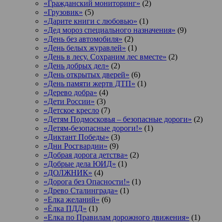
«Гражданский мониторинг»
(2)
«Грузовик»
(5)
«Дарите книги с любовью»
(1)
«Дед мороз специального назначения»
(9)
«День без автомобиля»
(2)
«День белых журавлей»
(1)
«День в лесу. Сохраним лес вместе»
(2)
«День добрых дел»
(2)
«День открытых дверей»
(6)
«День памяти жертв ДТП»
(1)
«Дерево добра»
(4)
«Дети России»
(3)
«Детское кресло
(7)
«Детям Подмосковья – безопасные дороги»
(2)
«Детям-безопасные дороги!»
(1)
«Диктант Победы»
(3)
«Дни Росгвардии»
(9)
«Добрая дорога детства»
(2)
«Добрые дела ЮИД»
(1)
«ДОЛЖНИК»
(4)
«Дорога без Опасности!»
(1)
«Древо Сталинграда»
(1)
«Елка желаний»
(6)
«Ёлка ПДД»
(1)
«Елка по Правилам дорожного движения»
(1)