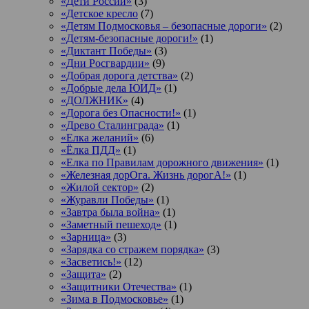
«Дети России»
(3)
«Детское кресло
(7)
«Детям Подмосковья – безопасные дороги»
(2)
«Детям-безопасные дороги!»
(1)
«Диктант Победы»
(3)
«Дни Росгвардии»
(9)
«Добрая дорога детства»
(2)
«Добрые дела ЮИД»
(1)
«ДОЛЖНИК»
(4)
«Дорога без Опасности!»
(1)
«Древо Сталинграда»
(1)
«Елка желаний»
(6)
«Ёлка ПДД»
(1)
«Елка по Правилам дорожного движения»
(1)
«Железная дорОга. Жизнь дорогА!»
(1)
«Жилой сектор»
(2)
«Журавли Победы»
(1)
«Завтра была война»
(1)
«Заметный пешеход»
(1)
«Зарница»
(3)
«Зарядка со стражем порядка»
(3)
«Засветись!»
(12)
«Защита»
(2)
«Защитники Отечества»
(1)
«Зима в Подмосковье»
(1)