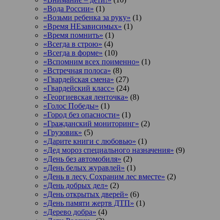
«Вода России»
(1)
«Возьми ребенка за руку»
(1)
«Время НЕзависимых»
(1)
«Время помнить»
(1)
«Всегда в строю»
(4)
«Всегда в форме»
(10)
«Вспомним всех поименно»
(1)
«Встречная полоса»
(8)
«Гвардейская смена»
(27)
«Гвардейский класс»
(24)
«Георгиевская ленточка»
(8)
«Голос Победы»
(1)
«Город без опасности»
(1)
«Гражданский мониторинг»
(2)
«Грузовик»
(5)
«Дарите книги с любовью»
(1)
«Дед мороз специального назначения»
(9)
«День без автомобиля»
(2)
«День белых журавлей»
(1)
«День в лесу. Сохраним лес вместе»
(2)
«День добрых дел»
(2)
«День открытых дверей»
(6)
«День памяти жертв ДТП»
(1)
«Дерево добра»
(4)