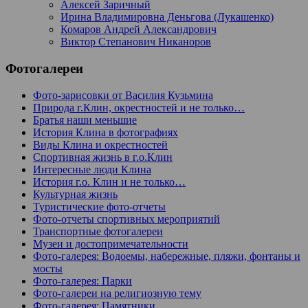
Алексей Заричный
Ирина Владимировна Деньгова (Лукашенко)
Комаров Андрей Александрович
Виктор Степанович Никаноров
Фотогалереи
Фото-зарисовки от Василия Кузьмина
Природа г.Клин, окрестностей и не только…
Братья наши меньшие
История Клина в фотографиях
Виды Клина и окрестностей
Спортивная жизнь в г.о.Клин
Интересные люди Клина
История г.о. Клин и не только…
Культурная жизнь
Туристические фото-отчеты
Фото-отчеты спортивных мероприятий
Транспортные фотогалереи
Музеи и достопримечательности
Фото-галерея: Водоемы, набережные, пляжи, фонтаны и
мосты
Фото-галерея: Парки
Фото-галереи на религиозную тему
Фото-галерея: Памятники