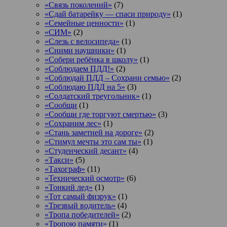
«Связь поколений»
(7)
«Сдай батарейку — спаси природу»
(1)
«Семейные ценности»
(1)
«СИМ»
(2)
«Слезь с велосипеда»
(1)
«Сними наушники»
(1)
«Собери ребёнка в школу»
(1)
«Соблюдаем ПДД!»
(2)
«Соблюдай ПДД – Сохрани семью»
(2)
«Соблюдаю ПДД на 5»
(3)
«Солдатский треугольник»
(1)
«Сообщи
(1)
«Сообщи где торгуют смертью»
(3)
«Сохраним лес»
(1)
«Стань заметней на дороге»
(2)
«Стимул мечты это сам ты»
(1)
«Студенческий десант»
(4)
«Такси»
(5)
«Тахограф»
(11)
«Технический осмотр»
(6)
«Тонкий лед»
(1)
«Тот самый физрук»
(1)
«Трезвый водитель»
(4)
«Тропа победителей»
(2)
«Тропою памяти»
(1)