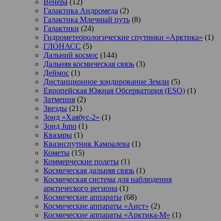
Венера
(12)
Галактика Андромеда
(2)
Галактика Млечный путь
(8)
Галактики
(24)
Гидрометеорологические спутники «Арктика»
(1)
ГЛОНАСС
(5)
Дальний космос
(144)
Дальняя космическая связь
(3)
Деймос
(1)
Дистанционное зондирование Земли
(5)
Европейская Южная Обсерватория (ESO)
(1)
Затмения
(2)
Звезды
(21)
Зонд «Хаябус-2»
(1)
Зонд Juno
(1)
Квазары
(1)
Квазиспутник Камоалева
(1)
Кометы
(15)
Коммерческие полеты
(1)
Космическая дальняя связь
(1)
Космическая система для наблюдения
арктического региона
(1)
Космические аппараты
(68)
Космические аппараты «Аист»
(2)
Космические аппараты «Арктика-М»
(1)