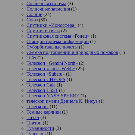
Солнечная система
(3)
Солнечные затмения
(1)
Солнце
(24)
Союз
(60)
Спутники «Ионосфера»
(4)
Спутники связи
(2)
Спутниковая система «Гонец»
(1)
Станции приема информации
(1)
Суборбитальные полеты
(1)
Съемка подтоплений и природных пожаров
(1)
Тейя
(1)
Телескоп «Gemini North»
(2)
Телескоп «James Webb»
(25)
Телескоп «Subaru»
(1)
Телескоп CHEOPS
(1)
Телескоп Gaia
(1)
Телескоп LSST
(1)
Телескоп NASA SPHERE
(1)
телескоп имени Дэниела К. Иноуэ
(1)
Телескопы
(11)
Темные карлики
(1)
Титан
(3)
Тритон
(1)
Туманнности
(3)
Тяньвэнь
(1)