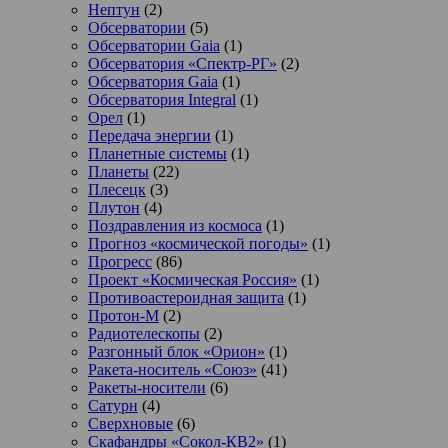
Нептун
(2)
Обсерватории
(5)
Обсерватории Gaia
(1)
Обсерватория «Спектр-РГ»
(2)
Обсерватория Gaia
(1)
Обсерватория Integral
(1)
Орел
(1)
Передача энергии
(1)
Планетные системы
(1)
Планеты
(22)
Плесецк
(3)
Плутон
(4)
Поздравления из космоса
(1)
Прогноз «космической погоды»
(1)
Прогресс
(86)
Проект «Космическая Россия»
(1)
Противоастероидная защита
(1)
Протон-М
(2)
Радиотелескопы
(2)
Разгонный блок «Орион»
(1)
Ракета-носитель «Союз»
(41)
Ракеты-носители
(6)
Сатурн
(4)
Сверхновые
(6)
Скафандры «Сокол-КВ2»
(1)