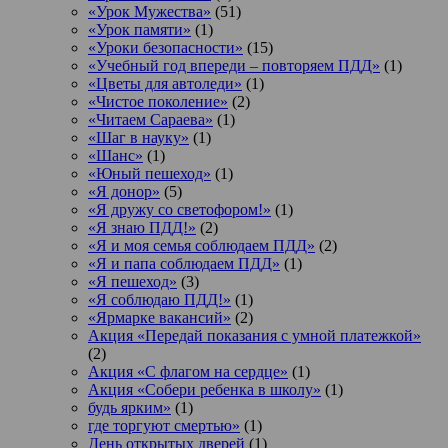
«Урок Мужества»
(51)
«Урок памяти»
(1)
«Уроки безопасности»
(15)
«Учебный год впереди – повторяем ПДД»
(1)
«Цветы для автоледи»
(1)
«Чистое поколение»
(2)
«Читаем Сараева»
(1)
«Шаг в науку»
(1)
«Шанс»
(1)
«Юный пешеход»
(1)
«Я донор»
(5)
«Я дружу со светофором!»
(1)
«Я знаю ПДД!»
(2)
«Я и моя семья соблюдаем ПДД»
(2)
«Я и папа соблюдаем ПДД»
(1)
«Я пешеход»
(3)
«Я соблюдаю ПДД!»
(1)
«Ярмарке вакансий»
(2)
Акция «Передай показания с умной платежкой»
(2)
Акция «С флагом на сердце»
(1)
Акция «Собери ребенка в школу»
(1)
будь ярким»
(1)
где торгуют смертью»
(1)
День открытых дверей
(1)