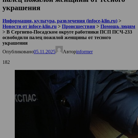
украшения
Информация, культура, развлечения (infoce-klin.ru)
>
Новости от infoce-klin.ru
>
Происшествия
>
Помощь людям
>
В Сергиево-Посадском округе работники ПСП ПСЧ-233
освободили палец пожилой женщины от тесного
украшения
Опубликовано
05.11.2025
Автор
informer
182