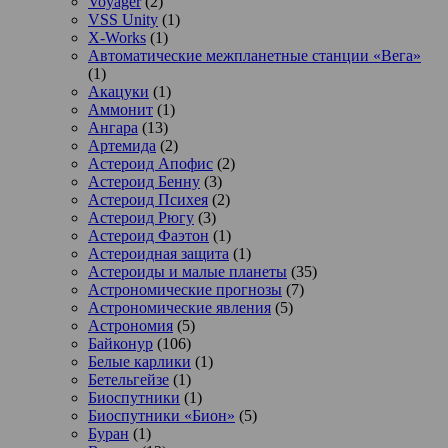
Voyager
(2)
VSS Unity
(1)
X-Works
(1)
Автоматические межпланетные станции «Вега»
(1)
Акацуки
(1)
Аммонит
(1)
Ангара
(13)
Артемида
(2)
Астероид Апофис
(2)
Астероид Бенну
(3)
Астероид Психея
(2)
Астероид Рюгу
(3)
Астероид Фаэтон
(1)
Астероидная защита
(1)
Астероиды и малые планеты
(35)
Астрономические прогнозы
(7)
Астрономические явления
(5)
Астрономия
(5)
Байконур
(106)
Белые карлики
(1)
Бетельгейзе
(1)
Биоспутники
(1)
Биоспутники «Бион»
(5)
Буран
(1)