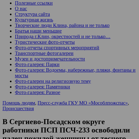
Полезные ссылки
О нас
Структура сайта
Культурная жизнь
Творческие люди Клина, района и не только
Братья наши меньшие
Природа г.Клин, окрестностей и не только…
Туристические фото-отчеты
Фото-отчеты спортивных мероприятий
Транспортные фотогалереи
Музеи и достопримечательности
Фото-галерея: Парки
Фото-галерея: Водоемы, набережные, пляжи, фонтаны и
мосты
Фото-галереи на религиозную тему
Фото-галерея: Памятники
Фото-галерея: Разное
Помощь людям
,
Пресс-служба ГКУ МО «Мособлпожспас»
,
Происшествия
В Сергиево-Посадском округе
работники ПСП ПСЧ-233 освободили
палец пожилой женщины от тесного