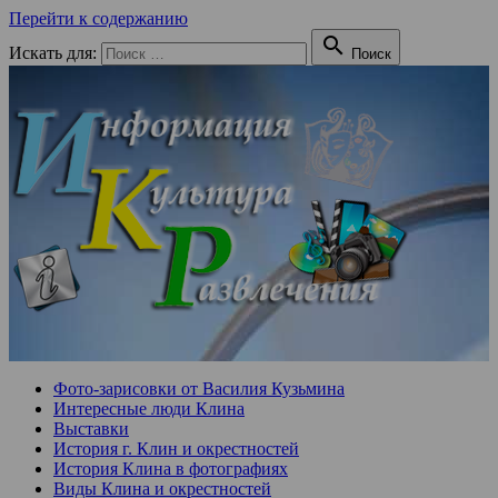
Перейти к содержанию

Искать для:
Поиск
Фото-зарисовки от Василия Кузьмина
Интересные люди Клина
Выставки
История г. Клин и окрестностей
История Клина в фотографиях
Виды Клина и окрестностей