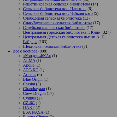
Решетниковская сельская библиотека
(14)
Сельская библиотека пос. Нарынка
(6)
Сельская библиотека пос. Чайковского
(5)
Слободская сельская библиотека
(13)
Спас-Заулковская сельская библиотека
(17)
Струбковская сельская библиотека
(17)
Центральная городская библиотека г. Клин
(327)
Центральная Детская библиотека имени А. П.
Гайдара
(163)
Щекинская сельская библиотека
(7)
Все о космосе
(808)
«Кондор-ФКА»
(1)
ALMA
(1)
Apollo
(1)
ART-XC
(1)
Artemis
(6)
Blue Origin
(1)
Cassini
(3)
Chandrayaan
(1)
Crew Dragon
(17)
Cygnus
(1)
CZ-6C
(1)
DART
(2)
ESA NASA
(1)
Europa Clipper
(3)