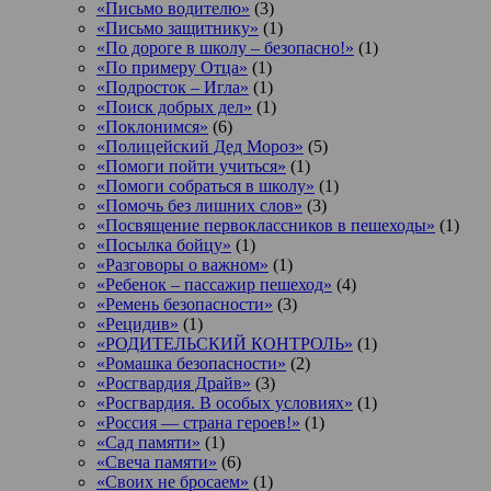
«Письмо водителю»
(3)
«Письмо защитнику»
(1)
«По дороге в школу – безопасно!»
(1)
«По примеру Отца»
(1)
«Подросток ‒ Игла»
(1)
«Поиск добрых дел»
(1)
«Поклонимся»
(6)
«Полицейский Дед Мороз»
(5)
«Помоги пойти учиться»
(1)
«Помоги собраться в школу»
(1)
«Помочь без лишних слов»
(3)
«Посвящение первоклассников в пешеходы»
(1)
«Посылка бойцу»
(1)
«Разговоры о важном»
(1)
«Ребенок – пассажир пешеход»
(4)
«Ремень безопасности»
(3)
«Рецидив»
(1)
«РОДИТЕЛЬСКИЙ КОНТРОЛЬ»
(1)
«Ромашка безопасности»
(2)
«Росгвардия Драйв»
(3)
«Росгвардия. В особых условиях»
(1)
«Россия — страна героев!»
(1)
«Сад памяти»
(1)
«Свеча памяти»
(6)
«Своих не бросаем»
(1)