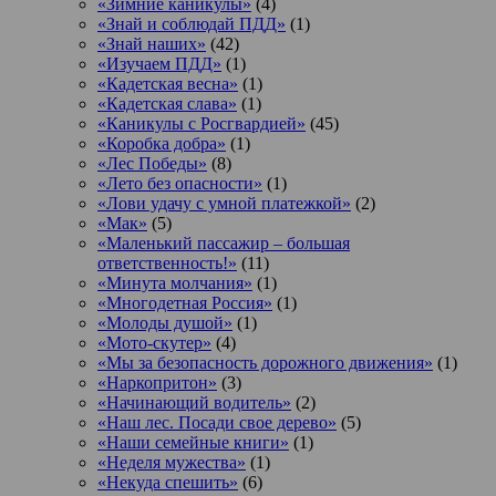
«Зимние каникулы»
(4)
«Знай и соблюдай ПДД»
(1)
«Знай наших»
(42)
«Изучаем ПДД»
(1)
«Кадетская весна»
(1)
«Кадетская слава»
(1)
«Каникулы с Росгвардией»
(45)
«Коробка добра»
(1)
«Лес Победы»
(8)
«Лето без опасности»
(1)
«Лови удачу с умной платежкой»
(2)
«Мак»
(5)
«Маленький пассажир – большая
ответственность!»
(11)
«Минута молчания»
(1)
«Многодетная Россия»
(1)
«Молоды душой»
(1)
«Мото-скутер»
(4)
«Мы за безопасность дорожного движения»
(1)
«Наркопритон»
(3)
«Начинающий водитель»
(2)
«Наш лес. Посади свое дерево»
(5)
«Наши семейные книги»
(1)
«Неделя мужества»
(1)
«Некуда спешить»
(6)