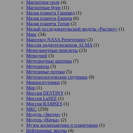
Магнитное поле
(4)
Магнитные бури
(11)
Малая планета Ганимед
(1)
Малая планета Европа
(6)
Малая планета Титан
(2)
Малый исследовательский модуль «Рассвет»
(1)
Марс
(34)
Марсоход NASA Perseverance
(2)
Массив радиотелескопов ALMA
(1)
Межпланетные перелеты
(23)
Меркурий
(3)
Метеоритные кратеры
(7)
Метеориты
(3)
Метеорные потоки
(5)
Метеорологические спутники
(9)
Микроспутники
(3)
Мир
(1)
Миссия DESTINY
(1)
Миссия LuSEE
(1)
Миссия RAMSES
(1)
МКС
(259)
Модуль «Звезда»
(1)
Модуль «Наука»
(2)
Музеи космонавтики и планетарии
(1)
Нейтронные звезды
(4)