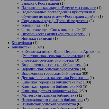
Зарядка с Росгвардией
(1)
Патриотическая акция «Вместе мы сильнее»
(1)
Подмосковные росгвардейцы приступили к
обучению по программе «Росгвардия Драйв»
(1)
Социальный раунд «Трезвый водитель»
(2)
тонкий лёд!»
(1)
Фото-челлендж «Связь поколений»
(2)
Экологическая акция «Чистый берег»
(1)
Ярмарка вакансий
(1)
Без рубрики
(1)
Библиотеки
(1 094)
Библиотека имени Юрия Петровича Артюхина
(Решоткинская сельская библиотека)
(18)
Биревская сельская библиотека
(3)
Воздвиженская сельская библиотека
(4)
Воронинская сельская библиотека
(30)
Высоковская городская библиотека
(80)
Детская библиотека поселка Решоткино
(1)
Клинская городская библиотека №2
(100)
Клинская городская библиотека №6
(5)
Клинская детская библиотека №2
(259)
Малеевская сельская библиотека
(12)
Новощаповская сельская библиотека
(5)
Нудольская сельская библиотека
(6)
Петровская сельская библиотека
(10)