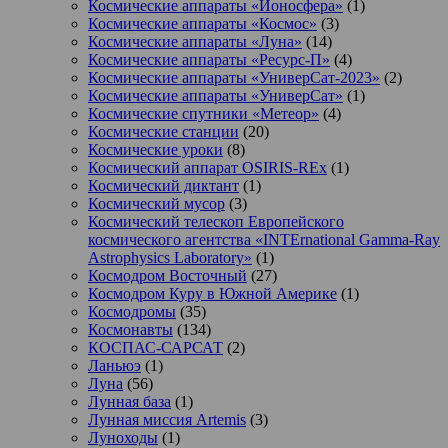
Космические аппараты «Ионосфера»
(1)
Космические аппараты «Космос»
(3)
Космические аппараты «Луна»
(14)
Космические аппараты «Ресурс-П»
(4)
Космические аппараты «УниверСат-2023»
(2)
Космические аппараты «УниверСат»
(1)
Космические спутники «Метеор»
(4)
Космические станции
(20)
Космические уроки
(8)
Космический аппарат OSIRIS-REx
(1)
Космический диктант
(1)
Космический мусор
(3)
Космический телескоп Европейского
космического агентства «INTErnational Gamma-Ray
Astrophysics Laboratory»
(1)
Космодром Восточный
(27)
Космодром Куру в Южной Америке
(1)
Космодромы
(35)
Космонавты
(134)
КОСПАС-САРСАТ
(2)
Ланьюэ
(1)
Луна
(56)
Лунная база
(1)
Лунная миссия Artemis
(3)
Луноходы
(1)