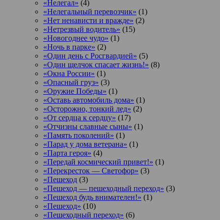
«Нелегал»
(4)
«Нелегальный перевозчик»
(1)
«Нет ненависти и вражде»
(2)
«Нетрезвый водитель»
(15)
«Новогоднее чудо»
(1)
«Ночь в парке»
(2)
«Один день с Росгвардией»
(5)
«Один щелчок спасает жизнь!»
(8)
«Окна России»
(1)
«Опасный груз»
(3)
«Оружие Победы»
(1)
«Оставь автомобиль дома»
(1)
«Осторожно, тонкий лед»
(2)
«От сердца к сердцу»
(17)
«Отчизны славные сыны»
(1)
«Память поколений»
(1)
«Парад у дома ветерана»
(1)
«Парта героя»
(4)
«Передай космический привет!»
(1)
«Перекресток — Светофор»
(3)
«Пешеход
(3)
«Пешеход — пешеходный переход»
(3)
«Пешеход будь внимателен!»
(1)
«Пешеход»
(10)
«Пешеходный переход»
(6)