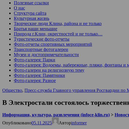
Полезные ссылки
О нас
Структура сайта
Культурная жизнь
Творческие люди Клина, района и не только
Братья наши меньшие
Природа г.Клин, окрестностей и не только…
Туристические фото-отчеты
Фото-отчеты спортивных мероприятий
Транспортные фотогалереи
Музеи и достопримечательности
Фото-галерея: Парки
Фото-галерея: Водоемы, набережные, пляжи, фонтаны и 
Фото-галереи на религиозную тему
Фото-галерея: Памятники
Фото-галерея: Разное
Общество
,
Пресс-служба Главного управления Росгвардии по 
В Электростали состоялось торжествен
Информация, культура, развлечения (infoce-klin.ru)
>
Новости
Опубликовано
05.11.2025
Автор
informer