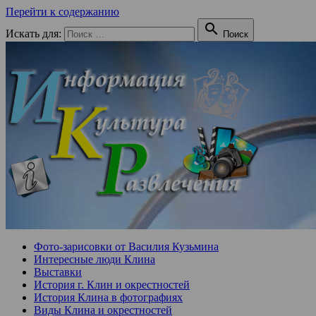
Перейти к содержанию

Искать для:
Поиск
Фото-зарисовки от Василия Кузьмина
Интересные люди Клина
Выставки
История г. Клин и окрестностей
История Клина в фотографиях
Виды Клина и окрестностей