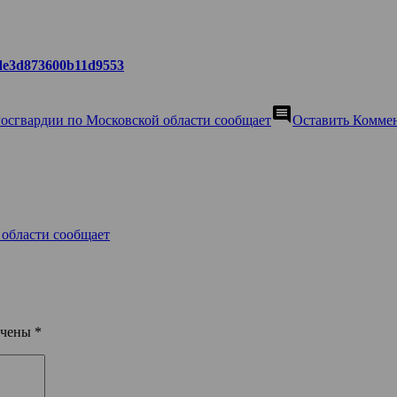
a6de3d873600b11d9553
comment
Росгвардии по Московской области сообщает
Оставить Комме
 области сообщает
ечены
*