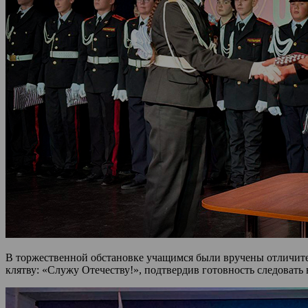
В торжественной обстановке учащимся были вручены отличите
клятву: «Служу Отечеству!», подтвердив готовность следоват