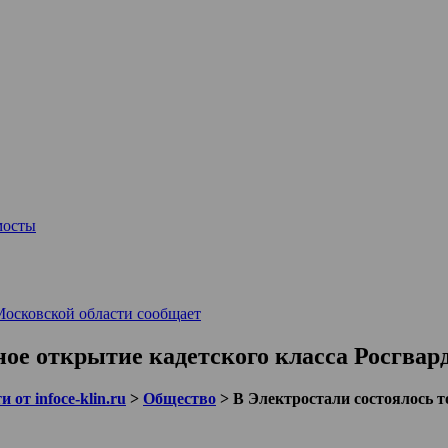
мосты
Московской области сообщает
ное открытие кадетского класса Росгвар
 от infoce-klin.ru
>
Общество
>
В Электростали состоялось т