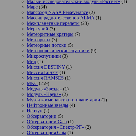
Малый исследовательский модуль «Рассвет»
(1)
Марс
(34)
Марсоход NASA Perseverance
(2)
Массив радиотелескопов ALMA
(1)
Межпланетные перелеты
(23)
Меркурий
(3)
Метеоритные кратеры
(7)
Метеориты
(3)
Метеорные потоки
(5)
Метеорологические спутники
(9)
Микроспутники
(3)
Мир
(1)
Миссия DESTINY
(1)
Миссия LuSEE
(1)
Миссия RAMSES
(1)
МКС
(259)
Модуль «Звезда»
(1)
Модуль «Наука»
(2)
Музеи космонавтики и планетарии
(1)
Нейтронные звезды
(4)
Нептун
(2)
Обсерватории
(5)
Обсерватории Gaia
(1)
Обсерватория «Спектр-РГ»
(2)
Обсерватория Gaia
(1)