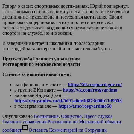
Говоря о своих спортивных достижениях, Юрий подчеркнул,
что главными составляющими успеха в любом деле являются
дисциплина, трудолюбие и постоянная мотивация. Своим
примером офицер показал, что упорство и вера в себя
позволяют достигать выдающихся результатов не только в
спорте и на службе, но и в жизни.
В завершение встречи школьники поблагодарили
росгвардейца за интересный и познавательный урок.
Пресс-служба Главного управления
Росгвардии по Московской области
Следите за нашими новостями:
на официальном сайте —
https://50.rosguard.gov.ru/
в группе ВКонтакте —
https://vk.com/rosgvardmo
на канале Яндекс Дзен —
https://zen.yandex.ru/id/5d91a6de3d873600b11d9553
в телеграм канале —
https://t.me/rosgvardmo50
Опубликовано
Воспитание
,
Общество
,
Пресс-служба
Главного управления Росгвардии по Московской области
comment
сообщает
Оставить Комментарий
на Сотрудник