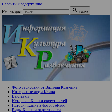
Перейти к содержанию

Искать для:
Поиск
Фото-зарисовки от Василия Кузьмина
Интересные люди Клина
Выставки
История г. Клин и окрестностей
История Клина в фотографиях
Виды Клина и окрестностей