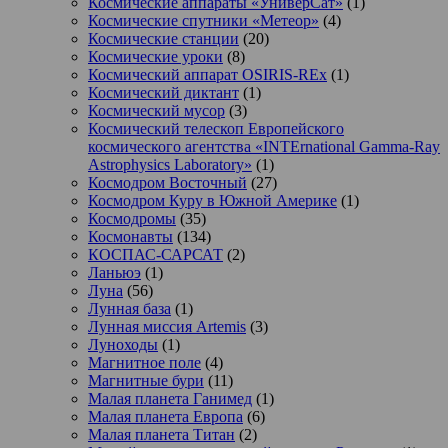
Космические аппараты «УниверСат»
(1)
Космические спутники «Метеор»
(4)
Космические станции
(20)
Космические уроки
(8)
Космический аппарат OSIRIS-REx
(1)
Космический диктант
(1)
Космический мусор
(3)
Космический телескоп Европейского
космического агентства «INTErnational Gamma-Ray
Astrophysics Laboratory»
(1)
Космодром Восточный
(27)
Космодром Куру в Южной Америке
(1)
Космодромы
(35)
Космонавты
(134)
КОСПАС-САРСАТ
(2)
Ланьюэ
(1)
Луна
(56)
Лунная база
(1)
Лунная миссия Artemis
(3)
Луноходы
(1)
Магнитное поле
(4)
Магнитные бури
(11)
Малая планета Ганимед
(1)
Малая планета Европа
(6)
Малая планета Титан
(2)