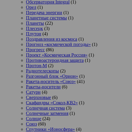
Обсерватория Integral
(1)
Орел
(1)
Передача энергии
(1)
Планетные системы
(1)
Планеты
(22)
Плесецк
(3)
Плутон
(4)
Поздравления из космоса
(1)
Прогноз «космической погоды»
(1)
Прогресс
(86)
Проект «Космическая Россия»
(1)
Противоастероидная защита
(1)
Протон-М
(2)
Радиотелескопы
(2)
Разгонный блок «Орион»
(1)
Ракета-носитель «Союз»
(41)
Ракеты-носители
(6)
Сатурн
(4)
Сверхновые
(6)
Скафандры «Сокол-КВ2»
(1)
Солнечная система
(3)
Солнечные затмения
(1)
Солнце
(24)
Союз
(60)
Спутники «Ионосфера»
(4)