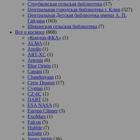
Струбковская сельская библиотека
(17)
Центральная городская библиотека г. Клин
(327)
Центральная Детская библиотека имени А. П.
Гайдара
(163)
Щекинская сельская библиотека
(7)
Все о космосе
(808)
«Кондор-ФКА»
(1)
ALMA
(1)
Apollo
(1)
ART-XC
(1)
Artemis
(6)
Blue Origin
(1)
Cassini
(3)
Chandrayaan
(1)
Crew Dragon
(17)
Cygnus
(1)
CZ-6C
(1)
DART
(2)
ESA NASA
(1)
Europa Clipper
(3)
ExoMars
(1)
Falcon
(5)
Hubble
(7)
InSight
(2)
James Webb
(36)