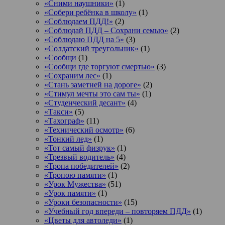
«Сними наушники»
(1)
«Собери ребёнка в школу»
(1)
«Соблюдаем ПДД!»
(2)
«Соблюдай ПДД – Сохрани семью»
(2)
«Соблюдаю ПДД на 5»
(3)
«Солдатский треугольник»
(1)
«Сообщи
(1)
«Сообщи где торгуют смертью»
(3)
«Сохраним лес»
(1)
«Стань заметней на дороге»
(2)
«Стимул мечты это сам ты»
(1)
«Студенческий десант»
(4)
«Такси»
(5)
«Тахограф»
(11)
«Технический осмотр»
(6)
«Тонкий лед»
(1)
«Тот самый физрук»
(1)
«Трезвый водитель»
(4)
«Тропа победителей»
(2)
«Тропою памяти»
(1)
«Урок Мужества»
(51)
«Урок памяти»
(1)
«Уроки безопасности»
(15)
«Учебный год впереди – повторяем ПДД»
(1)
«Цветы для автоледи»
(1)