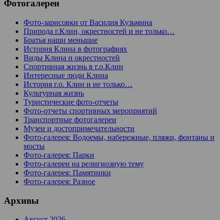
Фотогалереи
Фото-зарисовки от Василия Кузьмина
Природа г.Клин, окрестностей и не только…
Братья наши меньшие
История Клина в фотографиях
Виды Клина и окрестностей
Спортивная жизнь в г.о.Клин
Интересные люди Клина
История г.о. Клин и не только…
Культурная жизнь
Туристические фото-отчеты
Фото-отчеты спортивных мероприятий
Транспортные фотогалереи
Музеи и достопримечательности
Фото-галерея: Водоемы, набережные, пляжи, фонтаны и
мосты
Фото-галерея: Парки
Фото-галереи на религиозную тему
Фото-галерея: Памятники
Фото-галерея: Разное
Архивы
Август 2026