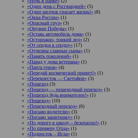
«Ночь в парке»
(2)
«Один день с Росгвардией»
(5)
«Один щелчок спасает жизнь!»
(8)
«Окна России»
(1)
«Опасный груз»
(3)
«Оружие Победы»
(1)
«Оставь автомобиль дома»
(1)
«Осторожно, тонкий лед»
(2)
«От сердца к сердцу»
(17)
«Отчизны славные сыны»
(1)
«Память поколений»
(1)
«Парад у дома ветерана»
(1)
«Парта героя»
(4)
«Передай космический привет!»
(1)
«Перекресток — Светофор»
(3)
«Пешеход
(3)
«Пешеход — пешеходный переход»
(3)
«Пешеход будь внимателен!»
(1)
«Пешеход»
(10)
«Пешеходный переход»
(6)
«Письмо водителю»
(3)
«Письмо защитнику»
(1)
«По дороге в школу – безопасно!»
(1)
«По примеру Отца»
(1)
«Подросток ‒ Игла»
(1)