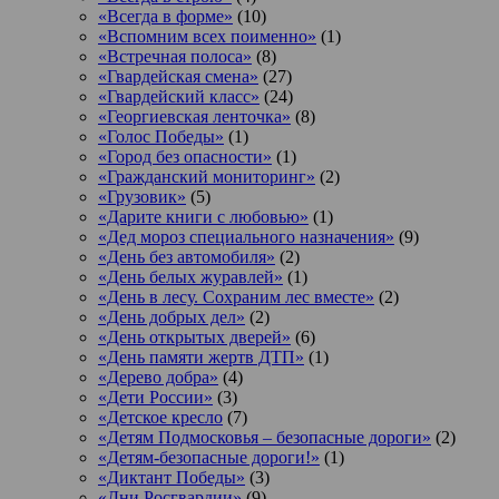
«Всегда в форме»
(10)
«Вспомним всех поименно»
(1)
«Встречная полоса»
(8)
«Гвардейская смена»
(27)
«Гвардейский класс»
(24)
«Георгиевская ленточка»
(8)
«Голос Победы»
(1)
«Город без опасности»
(1)
«Гражданский мониторинг»
(2)
«Грузовик»
(5)
«Дарите книги с любовью»
(1)
«Дед мороз специального назначения»
(9)
«День без автомобиля»
(2)
«День белых журавлей»
(1)
«День в лесу. Сохраним лес вместе»
(2)
«День добрых дел»
(2)
«День открытых дверей»
(6)
«День памяти жертв ДТП»
(1)
«Дерево добра»
(4)
«Дети России»
(3)
«Детское кресло
(7)
«Детям Подмосковья – безопасные дороги»
(2)
«Детям-безопасные дороги!»
(1)
«Диктант Победы»
(3)
«Дни Росгвардии»
(9)