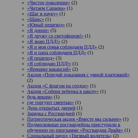
«Чистое поколение»
(2)
«Читаем Сараева»
(1)
«Шаг в науку»
(1)
«Шанс»
(1)
«Юный пешеход»
(1)
«Я донор»
(5)
«Я дружу со светофором!»
(1)
«Я знаю ПДД!»
(2)
«Я и моя семья соблюдаем ПДД»
(2)
«Я и папа соблюдаем ПДД»
(1)
«Я пешеход»
(3)
«Я соблюдаю ПДД!»
(1)
«Ярмарке вакансий»
(2)
Акция «Передай показания с умной платежкой»
(2)
Акция «С флагом на сердце»
(1)
Акция «Собери ребенка в школу»
(1)
будь ярким»
(1)
где торгуют смертью»
(1)
День открытых дверей
(1)
Зарядка с Росгвардией
(1)
Патриотическая акция «Вместе мы сильнее»
(1)
Подмосковные росгвардейцы приступили к
обучению по программе «Росгвардия Драйв»
(1)
Социальный раунд «Трезвый водитель»
(2)