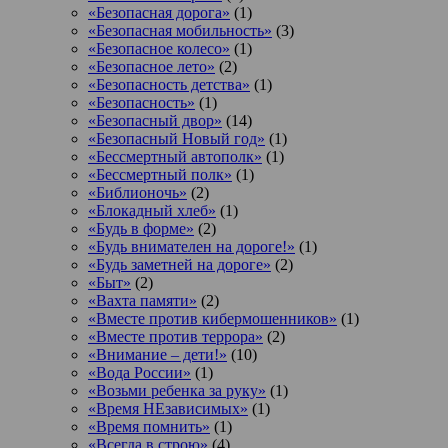
«Безопасная дорога»
(1)
«Безопасная мобильность»
(3)
«Безопасное колесо»
(1)
«Безопасное лето»
(2)
«Безопасность детства»
(1)
«Безопасность»
(1)
«Безопасный двор»
(14)
«Безопасный Новый год»
(1)
«Бессмертный автополк»
(1)
«Бессмертный полк»
(1)
«Библионочь»
(2)
«Блокадный хлеб»
(1)
«Будь в форме»
(2)
«Будь внимателен на дороге!»
(1)
«Будь заметней на дороге»
(2)
«Быт»
(2)
«Вахта памяти»
(2)
«Вместе против кибермошенников»
(1)
«Вместе против террора»
(2)
«Внимание – дети!»
(10)
«Вода России»
(1)
«Возьми ребенка за руку»
(1)
«Время НЕзависимых»
(1)
«Время помнить»
(1)
«Всегда в строю»
(4)