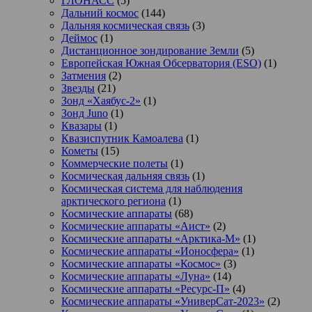
ГЛОНАСС
(5)
Дальний космос
(144)
Дальняя космическая связь
(3)
Деймос
(1)
Дистанционное зондирование Земли
(5)
Европейская Южная Обсерватория (ESO)
(1)
Затмения
(2)
Звезды
(21)
Зонд «Хаябус-2»
(1)
Зонд Juno
(1)
Квазары
(1)
Квазиспутник Камоалева
(1)
Кометы
(15)
Коммерческие полеты
(1)
Космическая дальняя связь
(1)
Космическая система для наблюдения
арктического региона
(1)
Космические аппараты
(68)
Космические аппараты «Аист»
(2)
Космические аппараты «Арктика-М»
(1)
Космические аппараты «Ионосфера»
(1)
Космические аппараты «Космос»
(3)
Космические аппараты «Луна»
(14)
Космические аппараты «Ресурс-П»
(4)
Космические аппараты «УниверСат-2023»
(2)