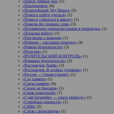
«Поиск добрых дел»
(1)
«Поклонимся»
(6)
«Полицейский Дед Мороз»
(5)
«Помоги пойти учиться»
(1)
«Помоги собраться в школу»
(1)
«Помочь без лишних слов»
(3)
«Посвящение первоклассников в пешеходы»
(1)
«Посылка бойцу»
(1)
«Разговоры о важном»
(1)
«Ребенок – пассажир пешеход»
(4)
«Ремень безопасности»
(3)
«Рецидив»
(1)
«РОДИТЕЛЬСКИЙ КОНТРОЛЬ»
(1)
«Ромашка безопасности»
(2)
«Росгвардия Драйв»
(3)
«Росгвардия. В особых условиях»
(1)
«Россия — страна героев!»
(1)
«Сад памяти»
(1)
«Свеча памяти»
(6)
«Своих не бросаем»
(1)
«Связь поколений»
(7)
«Сдай батарейку — спаси природу»
(1)
«Семейные ценности»
(1)
«СИМ»
(2)
«Слезь с велосипеда»
(1)