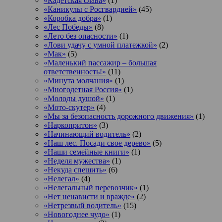
«Кадетская слава»
(1)
«Каникулы с Росгвардией»
(45)
«Коробка добра»
(1)
«Лес Победы»
(8)
«Лето без опасности»
(1)
«Лови удачу с умной платежкой»
(2)
«Мак»
(5)
«Маленький пассажир – большая
ответственность!»
(11)
«Минута молчания»
(1)
«Многодетная Россия»
(1)
«Молоды душой»
(1)
«Мото-скутер»
(4)
«Мы за безопасность дорожного движения»
(1)
«Наркопритон»
(3)
«Начинающий водитель»
(2)
«Наш лес. Посади свое дерево»
(5)
«Наши семейные книги»
(1)
«Неделя мужества»
(1)
«Некуда спешить»
(6)
«Нелегал»
(4)
«Нелегальный перевозчик»
(1)
«Нет ненависти и вражде»
(2)
«Нетрезвый водитель»
(15)
«Новогоднее чудо»
(1)