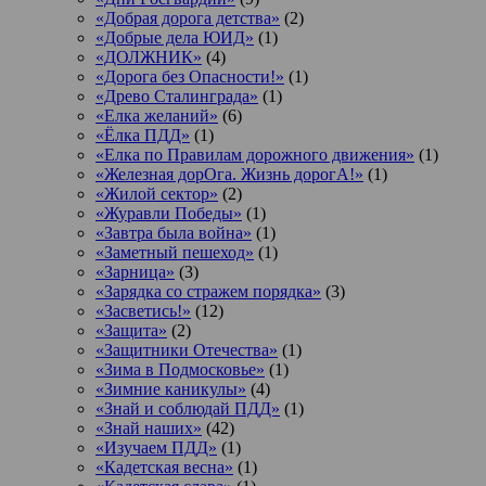
«Добрая дорога детства»
(2)
«Добрые дела ЮИД»
(1)
«ДОЛЖНИК»
(4)
«Дорога без Опасности!»
(1)
«Древо Сталинграда»
(1)
«Елка желаний»
(6)
«Ёлка ПДД»
(1)
«Елка по Правилам дорожного движения»
(1)
«Железная дорОга. Жизнь дорогА!»
(1)
«Жилой сектор»
(2)
«Журавли Победы»
(1)
«Завтра была война»
(1)
«Заметный пешеход»
(1)
«Зарница»
(3)
«Зарядка со стражем порядка»
(3)
«Засветись!»
(12)
«Защита»
(2)
«Защитники Отечества»
(1)
«Зима в Подмосковье»
(1)
«Зимние каникулы»
(4)
«Знай и соблюдай ПДД»
(1)
«Знай наших»
(42)
«Изучаем ПДД»
(1)
«Кадетская весна»
(1)