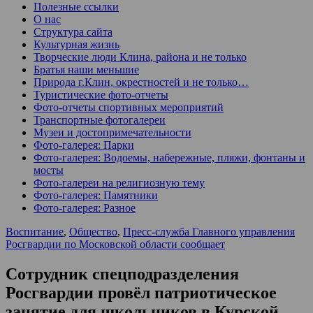
Полезные ссылки
О нас
Структура сайта
Культурная жизнь
Творческие люди Клина, района и не только
Братья наши меньшие
Природа г.Клин, окрестностей и не только…
Туристические фото-отчеты
Фото-отчеты спортивных мероприятий
Транспортные фотогалереи
Музеи и достопримечательности
Фото-галерея: Парки
Фото-галерея: Водоемы, набережные, пляжи, фонтаны и
мосты
Фото-галереи на религиозную тему
Фото-галерея: Памятники
Фото-галерея: Разное
Воспитание
,
Общество
,
Пресс-служба Главного управления
Росгвардии по Московской области сообщает
Сотрудник спецподразделения
Росгвардии провёл патриотическое
занятие для школьников в Курской