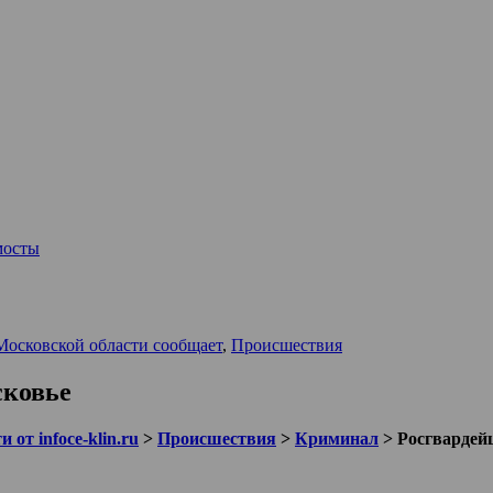
мосты
Московской области сообщает
,
Происшествия
сковье
 от infoce-klin.ru
>
Происшествия
>
Криминал
>
Росгвардей