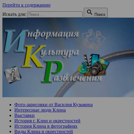
Перейти к содержанию

Искать для:
Поиск
Фото-зарисовки от Василия Кузьмина
Интересные люди Клина
Выставки
История г. Клин и окрестностей
История Клина в фотографиях
Виды Клина и окрестностей