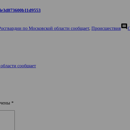
a6de3d873600b11d9553
comment
Росгвардии по Московской области сообщает
,
Происшествия
 области сообщает
ечены
*