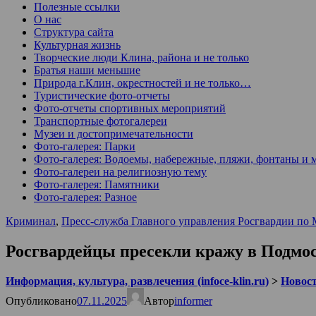
Полезные ссылки
О нас
Структура сайта
Культурная жизнь
Творческие люди Клина, района и не только
Братья наши меньшие
Природа г.Клин, окрестностей и не только…
Туристические фото-отчеты
Фото-отчеты спортивных мероприятий
Транспортные фотогалереи
Музеи и достопримечательности
Фото-галерея: Парки
Фото-галерея: Водоемы, набережные, пляжи, фонтаны и 
Фото-галереи на религиозную тему
Фото-галерея: Памятники
Фото-галерея: Разное
Криминал
,
Пресс-служба Главного управления Росгвардии по 
Росгвардейцы пресекли кражу в Подмо
Информация, культура, развлечения (infoce-klin.ru)
>
Новости
Опубликовано
07.11.2025
Автор
informer