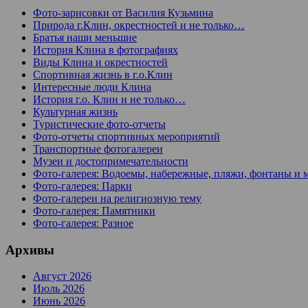
Фото-зарисовки от Василия Кузьмина
Природа г.Клин, окрестностей и не только…
Братья наши меньшие
История Клина в фотографиях
Виды Клина и окрестностей
Спортивная жизнь в г.о.Клин
Интересные люди Клина
История г.о. Клин и не только…
Культурная жизнь
Туристические фото-отчеты
Фото-отчеты спортивных мероприятий
Транспортные фотогалереи
Музеи и достопримечательности
Фото-галерея: Водоемы, набережные, пляжи, фонтаны и 
Фото-галерея: Парки
Фото-галереи на религиозную тему
Фото-галерея: Памятники
Фото-галерея: Разное
Архивы
Август 2026
Июль 2026
Июнь 2026