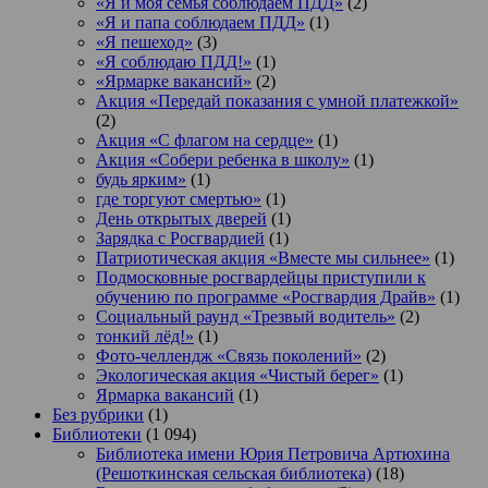
«Я и моя семья соблюдаем ПДД»
(2)
«Я и папа соблюдаем ПДД»
(1)
«Я пешеход»
(3)
«Я соблюдаю ПДД!»
(1)
«Ярмарке вакансий»
(2)
Акция «Передай показания с умной платежкой»
(2)
Акция «С флагом на сердце»
(1)
Акция «Собери ребенка в школу»
(1)
будь ярким»
(1)
где торгуют смертью»
(1)
День открытых дверей
(1)
Зарядка с Росгвардией
(1)
Патриотическая акция «Вместе мы сильнее»
(1)
Подмосковные росгвардейцы приступили к
обучению по программе «Росгвардия Драйв»
(1)
Социальный раунд «Трезвый водитель»
(2)
тонкий лёд!»
(1)
Фото-челлендж «Связь поколений»
(2)
Экологическая акция «Чистый берег»
(1)
Ярмарка вакансий
(1)
Без рубрики
(1)
Библиотеки
(1 094)
Библиотека имени Юрия Петровича Артюхина
(Решоткинская сельская библиотека)
(18)