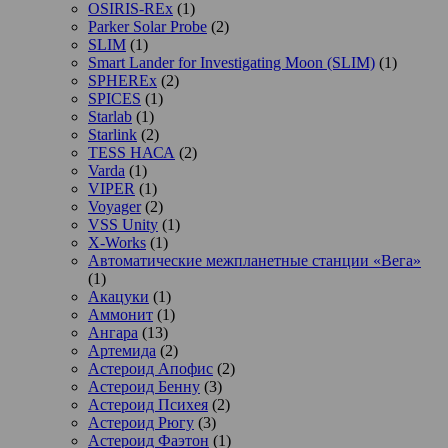
OSIRIS-REx
(1)
Parker Solar Probe
(2)
SLIM
(1)
Smart Lander for Investigating Moon (SLIM)
(1)
SPHEREx
(2)
SPICES
(1)
Starlab
(1)
Starlink
(2)
TESS НАСА
(2)
Varda
(1)
VIPER
(1)
Voyager
(2)
VSS Unity
(1)
X-Works
(1)
Автоматические межпланетные станции «Вега»
(1)
Акацуки
(1)
Аммонит
(1)
Ангара
(13)
Артемида
(2)
Астероид Апофис
(2)
Астероид Бенну
(3)
Астероид Психея
(2)
Астероид Рюгу
(3)
Астероид Фаэтон
(1)