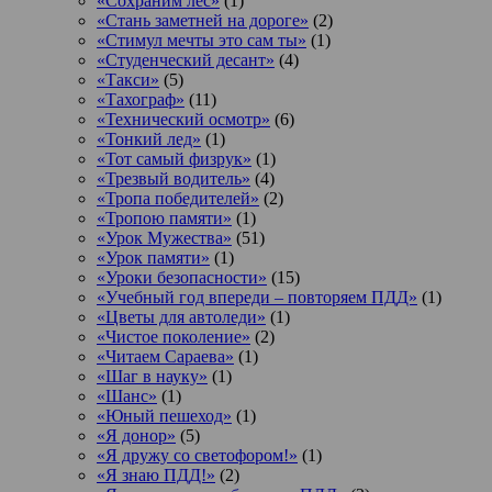
«Сохраним лес»
(1)
«Стань заметней на дороге»
(2)
«Стимул мечты это сам ты»
(1)
«Студенческий десант»
(4)
«Такси»
(5)
«Тахограф»
(11)
«Технический осмотр»
(6)
«Тонкий лед»
(1)
«Тот самый физрук»
(1)
«Трезвый водитель»
(4)
«Тропа победителей»
(2)
«Тропою памяти»
(1)
«Урок Мужества»
(51)
«Урок памяти»
(1)
«Уроки безопасности»
(15)
«Учебный год впереди – повторяем ПДД»
(1)
«Цветы для автоледи»
(1)
«Чистое поколение»
(2)
«Читаем Сараева»
(1)
«Шаг в науку»
(1)
«Шанс»
(1)
«Юный пешеход»
(1)
«Я донор»
(5)
«Я дружу со светофором!»
(1)
«Я знаю ПДД!»
(2)