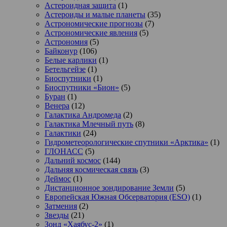
Астероидная защита
(1)
Астероиды и малые планеты
(35)
Астрономические прогнозы
(7)
Астрономические явления
(5)
Астрономия
(5)
Байконур
(106)
Белые карлики
(1)
Бетельгейзе
(1)
Биоспутники
(1)
Биоспутники «Бион»
(5)
Буран
(1)
Венера
(12)
Галактика Андромеда
(2)
Галактика Млечный путь
(8)
Галактики
(24)
Гидрометеорологические спутники «Арктика»
(1)
ГЛОНАСС
(5)
Дальний космос
(144)
Дальняя космическая связь
(3)
Деймос
(1)
Дистанционное зондирование Земли
(5)
Европейская Южная Обсерватория (ESO)
(1)
Затмения
(2)
Звезды
(21)
Зонд «Хаябус-2»
(1)