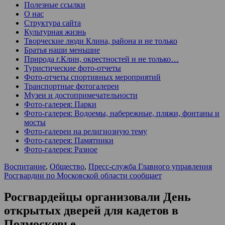
Полезные ссылки
О нас
Структура сайта
Культурная жизнь
Творческие люди Клина, района и не только
Братья наши меньшие
Природа г.Клин, окрестностей и не только…
Туристические фото-отчеты
Фото-отчеты спортивных мероприятий
Транспортные фотогалереи
Музеи и достопримечательности
Фото-галерея: Парки
Фото-галерея: Водоемы, набережные, пляжи, фонтаны и
мосты
Фото-галереи на религиозную тему
Фото-галерея: Памятники
Фото-галерея: Разное
Воспитание
,
Общество
,
Пресс-служба Главного управления
Росгвардии по Московской области сообщает
Росгвардейцы организовали День
открытых дверей для кадетов в
Подмосковье