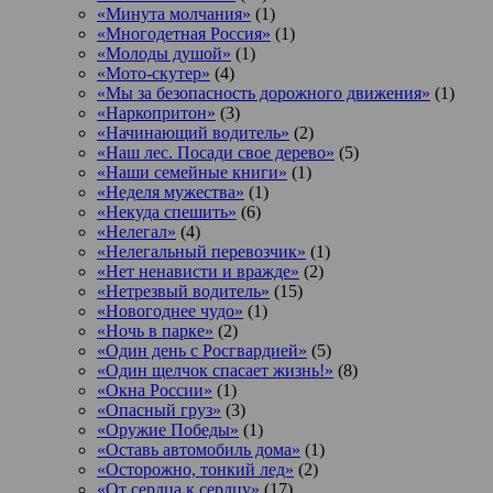
«Минута молчания»
(1)
«Многодетная Россия»
(1)
«Молоды душой»
(1)
«Мото-скутер»
(4)
«Мы за безопасность дорожного движения»
(1)
«Наркопритон»
(3)
«Начинающий водитель»
(2)
«Наш лес. Посади свое дерево»
(5)
«Наши семейные книги»
(1)
«Неделя мужества»
(1)
«Некуда спешить»
(6)
«Нелегал»
(4)
«Нелегальный перевозчик»
(1)
«Нет ненависти и вражде»
(2)
«Нетрезвый водитель»
(15)
«Новогоднее чудо»
(1)
«Ночь в парке»
(2)
«Один день с Росгвардией»
(5)
«Один щелчок спасает жизнь!»
(8)
«Окна России»
(1)
«Опасный груз»
(3)
«Оружие Победы»
(1)
«Оставь автомобиль дома»
(1)
«Осторожно, тонкий лед»
(2)
«От сердца к сердцу»
(17)