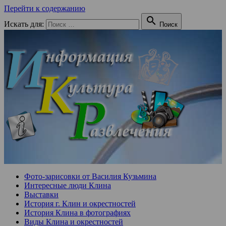
Перейти к содержанию

Искать для:
Поиск
Фото-зарисовки от Василия Кузьмина
Интересные люди Клина
Выставки
История г. Клин и окрестностей
История Клина в фотографиях
Виды Клина и окрестностей