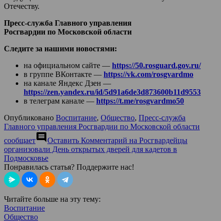
Отечеству.
Пресс-служба Главного управления
Росгвардии по Московской области
Следите за нашими новостями:
на официальном сайте —
https://50.rosguard.gov.ru/
в группе ВКонтакте —
https://vk.com/rosgvardmo
на канале Яндекс Дзен —
https://zen.yandex.ru/id/5d91a6de3d873600b11d9553
в телеграм канале —
https://t.me/rosgvardmo50
Опубликовано
Воспитание
,
Общество
,
Пресс-служба
Главного управления Росгвардии по Московской области
comment
сообщает
Оставить Комментарий
на Росгвардейцы
организовали День открытых дверей для кадетов в
Подмосковье
Понравилась статья? Поддержите нас!
Читайте больше на эту тему:
Воспитание
Общество