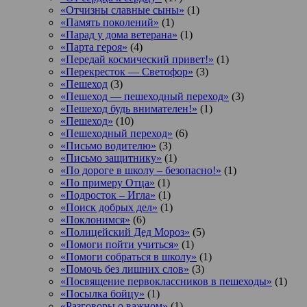
«Отчизны славные сыны»
(1)
«Память поколений»
(1)
«Парад у дома ветерана»
(1)
«Парта героя»
(4)
«Передай космический привет!»
(1)
«Перекресток — Светофор»
(3)
«Пешеход
(3)
«Пешеход — пешеходный переход»
(3)
«Пешеход будь внимателен!»
(1)
«Пешеход»
(10)
«Пешеходный переход»
(6)
«Письмо водителю»
(3)
«Письмо защитнику»
(1)
«По дороге в школу – безопасно!»
(1)
«По примеру Отца»
(1)
«Подросток ‒ Игла»
(1)
«Поиск добрых дел»
(1)
«Поклонимся»
(6)
«Полицейский Дед Мороз»
(5)
«Помоги пойти учиться»
(1)
«Помоги собраться в школу»
(1)
«Помочь без лишних слов»
(3)
«Посвящение первоклассников в пешеходы»
(1)
«Посылка бойцу»
(1)
«Разговоры о важном»
(1)