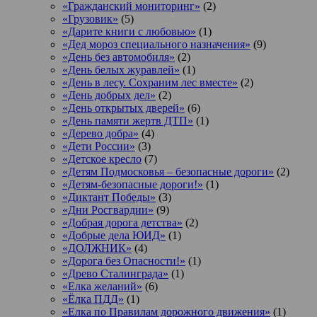
«Гражданский мониторинг»
(2)
«Грузовик»
(5)
«Дарите книги с любовью»
(1)
«Дед мороз специального назначения»
(9)
«День без автомобиля»
(2)
«День белых журавлей»
(1)
«День в лесу. Сохраним лес вместе»
(2)
«День добрых дел»
(2)
«День открытых дверей»
(6)
«День памяти жертв ДТП»
(1)
«Дерево добра»
(4)
«Дети России»
(3)
«Детское кресло
(7)
«Детям Подмосковья – безопасные дороги»
(2)
«Детям-безопасные дороги!»
(1)
«Диктант Победы»
(3)
«Дни Росгвардии»
(9)
«Добрая дорога детства»
(2)
«Добрые дела ЮИД»
(1)
«ДОЛЖНИК»
(4)
«Дорога без Опасности!»
(1)
«Древо Сталинграда»
(1)
«Елка желаний»
(6)
«Ёлка ПДД»
(1)
«Елка по Правилам дорожного движения»
(1)