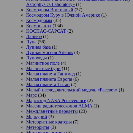
Astrophysics Laboratory»
(1)
Космодром Восточный
(27)
Космодром Куру в Южной Америке
(1)
Космодромы
(35)
Космонавты
(134)
КОСПАС-САРСАТ
(2)
Ланьюэ
(1)
Луна
(56)
Лунная база
(1)
Лунная миссия Artemis
(3)
Луноходы
(1)
Магнитное поле
(4)
Магнитные бури
(11)
Малая планета Ганимед
(1)
Малая планета Европа
(6)
Малая планета Титан
(2)
Малый исследовательский модуль «Рассвет»
(1)
Марс
(34)
Марсоход NASA Perseverance
(2)
Массив радиотелескопов ALMA
(1)
Межпланетные перелеты
(23)
Меркурий
(3)
Метеоритные кратеры
(7)
Метеориты
(3)
Метеорные потоки
(5)