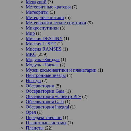
Меркурий
(3)
Метеоритные кратеры
(7)
Метеориты
(3)
Метеорные потоки
(5)
Метеорологические спутники
(9)
Микроспутники
(3)
Мир
(1)
Миссия DESTINY
(1)
Миссия LuSEE
(1)
Миссия RAMSES
(1)
МКС
(259)
Модуль «Звезда»
(1)
Модуль «Наука»
(2)
Музеи космонавтики и планетарии
(1)
Нейтронные звезды
(4)
Нептун
(2)
Обсерватории
(5)
Обсерватории Gaia
(1)
Обсерватория «Спектр-РГ»
(2)
Обсерватория Gaia
(1)
Обсерватория Integral
(1)
Орел
(1)
Передача энергии
(1)
Планетные системы
(1)
Планеты
(22)