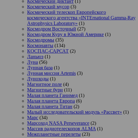
Космический диктант
(1)
Космический мусор
(3)
Космический телескоп Европейского
космического агентства «INTErnational Gamma-Ray
Astrophysics Laboratory»
(1)
Космодром Восточный
(27)
Космодром Куру в Южной Америке
(1)
Космодромы
(35)
Космонавты
(134)
КОСПАС-САРСАТ
(2)
Ланьюэ
(1)
Луна
(56)
Лунная база
(1)
Лунная миссия Artemis
(3)
Луноходы
(1)
Магнитное поле
(4)
Магнитные бури
(11)
Малая планета Ганимед
(1)
Малая планета Европа
(6)
Малая планета Титан
(2)
Малый исследовательский модуль «Рассвет»
(1)
Марс
(34)
Марсоход NASA Perseverance
(2)
Массив радиотелескопов ALMA
(1)
Межпланетные перелеты
(23)