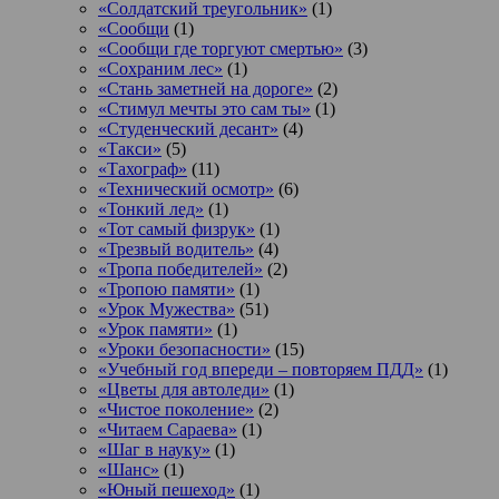
«Солдатский треугольник»
(1)
«Сообщи
(1)
«Сообщи где торгуют смертью»
(3)
«Сохраним лес»
(1)
«Стань заметней на дороге»
(2)
«Стимул мечты это сам ты»
(1)
«Студенческий десант»
(4)
«Такси»
(5)
«Тахограф»
(11)
«Технический осмотр»
(6)
«Тонкий лед»
(1)
«Тот самый физрук»
(1)
«Трезвый водитель»
(4)
«Тропа победителей»
(2)
«Тропою памяти»
(1)
«Урок Мужества»
(51)
«Урок памяти»
(1)
«Уроки безопасности»
(15)
«Учебный год впереди – повторяем ПДД»
(1)
«Цветы для автоледи»
(1)
«Чистое поколение»
(2)
«Читаем Сараева»
(1)
«Шаг в науку»
(1)
«Шанс»
(1)
«Юный пешеход»
(1)