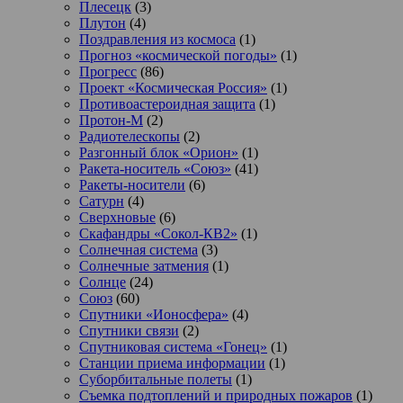
Плесецк
(3)
Плутон
(4)
Поздравления из космоса
(1)
Прогноз «космической погоды»
(1)
Прогресс
(86)
Проект «Космическая Россия»
(1)
Противоастероидная защита
(1)
Протон-М
(2)
Радиотелескопы
(2)
Разгонный блок «Орион»
(1)
Ракета-носитель «Союз»
(41)
Ракеты-носители
(6)
Сатурн
(4)
Сверхновые
(6)
Скафандры «Сокол-КВ2»
(1)
Солнечная система
(3)
Солнечные затмения
(1)
Солнце
(24)
Союз
(60)
Спутники «Ионосфера»
(4)
Спутники связи
(2)
Спутниковая система «Гонец»
(1)
Станции приема информации
(1)
Суборбитальные полеты
(1)
Съемка подтоплений и природных пожаров
(1)