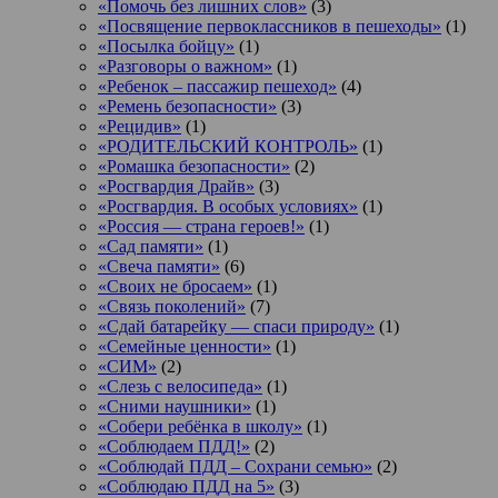
«Помочь без лишних слов»
(3)
«Посвящение первоклассников в пешеходы»
(1)
«Посылка бойцу»
(1)
«Разговоры о важном»
(1)
«Ребенок – пассажир пешеход»
(4)
«Ремень безопасности»
(3)
«Рецидив»
(1)
«РОДИТЕЛЬСКИЙ КОНТРОЛЬ»
(1)
«Ромашка безопасности»
(2)
«Росгвардия Драйв»
(3)
«Росгвардия. В особых условиях»
(1)
«Россия — страна героев!»
(1)
«Сад памяти»
(1)
«Свеча памяти»
(6)
«Своих не бросаем»
(1)
«Связь поколений»
(7)
«Сдай батарейку — спаси природу»
(1)
«Семейные ценности»
(1)
«СИМ»
(2)
«Слезь с велосипеда»
(1)
«Сними наушники»
(1)
«Собери ребёнка в школу»
(1)
«Соблюдаем ПДД!»
(2)
«Соблюдай ПДД – Сохрани семью»
(2)
«Соблюдаю ПДД на 5»
(3)