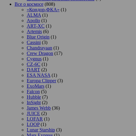
Все о космосе
(808)
«Кондор-ФКА»
(1)
ALMA
(1)
Apollo
(1)
ART-XC
(1)
Artemis
(6)
Blue Origin
(1)
Cassini
(3)
Chandrayaan
(1)
Crew Dragon
(17)
Cygnus
(1)
CZ-6C
(1)
DART
(2)
ESA NASA
(1)
Europa Clipper
(3)
ExoMars
(1)
Falcon
(5)
Hubble
(7)
InSight
(2)
James Webb
(36)
JUICE
(2)
LOFAR
(1)
LOOP
(1)
Lunar Starship
(3)
Mars Express
(1)