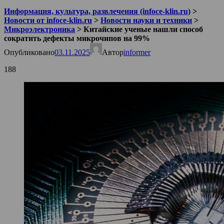
Информация, культура, развлечения (infoce-klin.ru)
>
Новости от infoce-klin.ru
>
Новости науки и техники
>
Микроэлектроника
>
Китайские ученые нашли способ
сократить дефекты микрочипов на 99%
Опубликовано
03.11.2025
Автор
informer
188