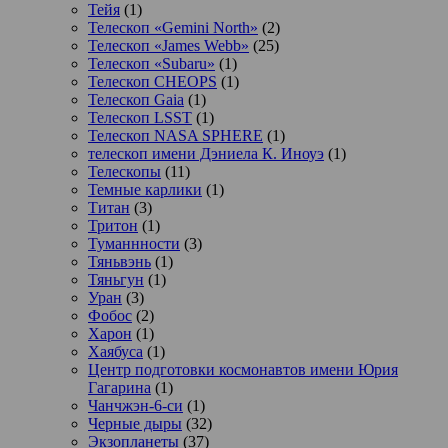
Тейя
(1)
Телескоп «Gemini North»
(2)
Телескоп «James Webb»
(25)
Телескоп «Subaru»
(1)
Телескоп CHEOPS
(1)
Телескоп Gaia
(1)
Телескоп LSST
(1)
Телескоп NASA SPHERE
(1)
телескоп имени Дэниела К. Иноуэ
(1)
Телескопы
(11)
Темные карлики
(1)
Титан
(3)
Тритон
(1)
Туманнности
(3)
Тяньвэнь
(1)
Тяньгун
(1)
Уран
(3)
Фобос
(2)
Харон
(1)
Хаябуса
(1)
Центр подготовки космонавтов имени Юрия
Гагарина
(1)
Чанчжэн-6-си
(1)
Черные дыры
(32)
Экзопланеты
(37)