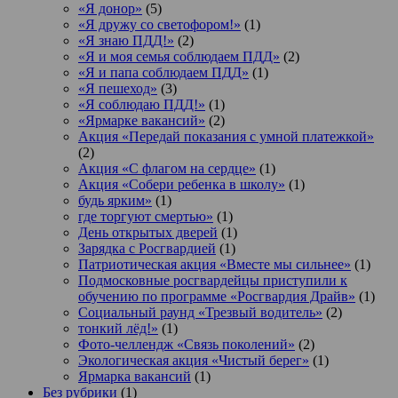
«Я донор»
(5)
«Я дружу со светофором!»
(1)
«Я знаю ПДД!»
(2)
«Я и моя семья соблюдаем ПДД»
(2)
«Я и папа соблюдаем ПДД»
(1)
«Я пешеход»
(3)
«Я соблюдаю ПДД!»
(1)
«Ярмарке вакансий»
(2)
Акция «Передай показания с умной платежкой»
(2)
Акция «С флагом на сердце»
(1)
Акция «Собери ребенка в школу»
(1)
будь ярким»
(1)
где торгуют смертью»
(1)
День открытых дверей
(1)
Зарядка с Росгвардией
(1)
Патриотическая акция «Вместе мы сильнее»
(1)
Подмосковные росгвардейцы приступили к
обучению по программе «Росгвардия Драйв»
(1)
Социальный раунд «Трезвый водитель»
(2)
тонкий лёд!»
(1)
Фото-челлендж «Связь поколений»
(2)
Экологическая акция «Чистый берег»
(1)
Ярмарка вакансий
(1)
Без рубрики
(1)