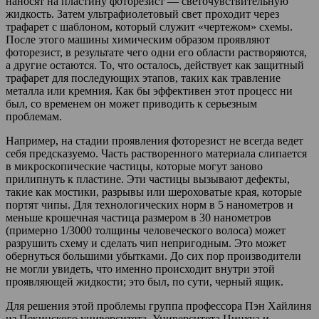
наносят на пластину фоторезист — светочувствительную
жидкость. Затем ультрафиолетовый свет проходит через
трафарет с шаблоном, который служит «чертежом» схемы.
После этого машины химическим образом проявляют
фоторезист, в результате чего одни его области растворяются,
а другие остаются. То, что осталось, действует как защитный
трафарет для последующих этапов, таких как травление
металла или кремния. Как бы эффективен этот процесс ни
был, со временем он может приводить к серьезным
проблемам.
Например, на стадии проявления фоторезист не всегда ведет
себя предсказуемо. Часть растворенного материала слипается
в микроскопические частицы, которые могут заново
прилипнуть к пластине. Эти частицы вызывают дефекты,
такие как мостики, разрывы или шероховатые края, которые
портят чипы. Для технологических норм в 5 нанометров и
меньше крошечная частица размером в 30 нанометров
(примерно 1/3000 толщины человеческого волоса) может
разрушить схему и сделать чип непригодным. Это может
обернуться большими убытками. До сих пор производители
не могли увидеть, что именно происходит внутри этой
проявляющей жидкости; это был, по сути, черный ящик.
Для решения этой проблемы группа профессора Пэн Хайлиня
из Пекинского университета, Университета Цинхуа и