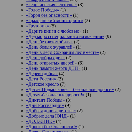
«Георгиевская ленточка»
(8)
«Голос Победы»
(1)
«Город без опасности»
(1)
«Гражданский мониторинг»
(2)
«Грузовик»
(5)
«Дарите книги с любовью»
(1)
«Дед мороз специального назначения»
(9)
«День без автомобиля»
(2)
«День белых журавлей»
(1)
«День в лесу. Сохраним лес вместе»
(2)
«День добрых дел»
(2)
«День открытых дверей»
(6)
«День памяти жертв ДТП»
(1)
«Дерево добра»
(4)
«Дети России»
(3)
«Детское кресло
(7)
«Детям Подмосковья – безопасные дороги»
(2)
«Детям-безопасные дороги!»
(1)
«Диктант Победы»
(3)
«Дни Росгвардии»
(9)
«Добрая дорога детства»
(2)
«Добрые дела ЮИД»
(1)
«ДОЛЖНИК»
(4)
«Дорога без Опасности!»
(1)
«Древо Сталинграда»
(1)