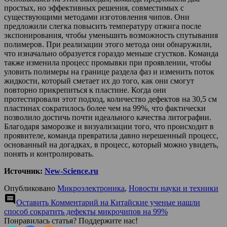
простых, но эффективных решения, совместимых с
существующими методами изготовления чипов. Они
предложили слегка повысить температуру отжига после
экспонирования, чтобы уменьшить возможность спутывания
полимеров. При реализации этого метода они обнаружили,
что изначально образуется гораздо меньше сгустков. Команда
также изменила процесс промывки при проявлении, чтобы
уловить полимеры на границе раздела фаз и изменить поток
жидкости, который сметает их до того, как они смогут
повторно прикрепиться к пластине. Когда они
протестировали этот подход, количество дефектов на 30,5 см
пластинах сократилось более чем на 99%, что фактически
позволило достичь почти идеального качества литографии.
Благодаря заморозке и визуализации того, что происходит в
проявителе, команда превратила давно нерешенный процесс,
основанный на догадках, в процесс, который можно увидеть,
понять и контролировать.
Источник:
New-Science.ru
Опубликовано
Микроэлектроника
,
Новости науки и техники
comment
Оставить Комментарий
на Китайские ученые нашли
способ сократить дефекты микрочипов на 99%
Понравилась статья? Поддержите нас!