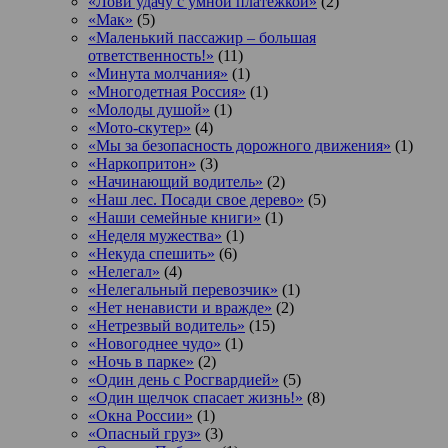
«Лови удачу с умной платежкой»
(2)
«Мак»
(5)
«Маленький пассажир – большая
ответственность!»
(11)
«Минута молчания»
(1)
«Многодетная Россия»
(1)
«Молоды душой»
(1)
«Мото-скутер»
(4)
«Мы за безопасность дорожного движения»
(1)
«Наркопритон»
(3)
«Начинающий водитель»
(2)
«Наш лес. Посади свое дерево»
(5)
«Наши семейные книги»
(1)
«Неделя мужества»
(1)
«Некуда спешить»
(6)
«Нелегал»
(4)
«Нелегальный перевозчик»
(1)
«Нет ненависти и вражде»
(2)
«Нетрезвый водитель»
(15)
«Новогоднее чудо»
(1)
«Ночь в парке»
(2)
«Один день с Росгвардией»
(5)
«Один щелчок спасает жизнь!»
(8)
«Окна России»
(1)
«Опасный груз»
(3)