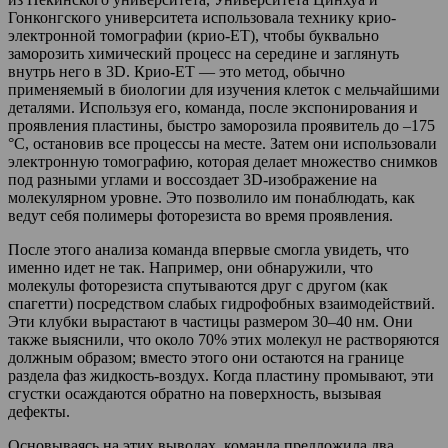
Гонконгского университета использовала технику крио-
электронной томографии (крио-ET), чтобы буквально
заморозить химический процесс на середине и заглянуть
внутрь него в 3D. Крио-ET — это метод, обычно
применяемый в биологии для изучения клеток с мельчайшими
деталями. Используя его, команда, после экспонирования и
проявления пластины, быстро заморозила проявитель до –175
°C, остановив все процессы на месте. Затем они использовали
электронную томографию, которая делает множество снимков
под разными углами и воссоздает 3D-изображение на
молекулярном уровне. Это позволило им понаблюдать, как
ведут себя полимеры фоторезиста во время проявления.
После этого анализа команда впервые смогла увидеть, что
именно идет не так. Например, они обнаружили, что
молекулы фоторезиста спутываются друг с другом (как
спагетти) посредством слабых гидрофобных взаимодействий.
Эти клубки вырастают в частицы размером 30–40 нм. Они
также выяснили, что около 70% этих молекул не растворяются
должным образом; вместо этого они остаются на границе
раздела фаз жидкость-воздух. Когда пластину промывают, эти
сгустки осаждаются обратно на поверхность, вызывая
дефекты.
Основываясь на этих выводах, команда предложила два