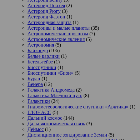
Астероид Психея
(2)
Астероид Рюгу
(3)
Астероид Фаэтон
(1)
Астероидная защита
(1)
Астероиды и малые планеты
(35)
Астрономические прогнозы
(7)
Астрономические явления
(5)
Астрономия
(5)
Байконур
(106)
Белые карлики
(1)
Бетельгейзе
(1)
Биоспутники
(1)
Биоспутники «Бион»
(5)
Буран
(1)
Венера
(12)
Галактика Андромеда
(2)
Галактика Млечный путь
(8)
Галактики
(24)
Гидрометеорологические спутники «Арктика»
(1)
ГЛОНАСС
(5)
Дальний космос
(144)
Дальняя космическая связь
(3)
Деймос
(1)
Дистанционное зондирование Земли
(5)