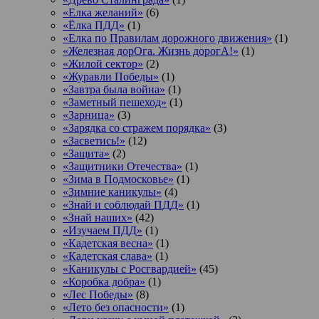
«Елка желаний»
(6)
«Ёлка ПДД»
(1)
«Елка по Правилам дорожного движения»
(1)
«Железная дорОга. Жизнь дорогА!»
(1)
«Жилой сектор»
(2)
«Журавли Победы»
(1)
«Завтра была война»
(1)
«Заметный пешеход»
(1)
«Зарница»
(3)
«Зарядка со стражем порядка»
(3)
«Засветись!»
(12)
«Защита»
(2)
«Защитники Отечества»
(1)
«Зима в Подмосковье»
(1)
«Зимние каникулы»
(4)
«Знай и соблюдай ПДД»
(1)
«Знай наших»
(42)
«Изучаем ПДД»
(1)
«Кадетская весна»
(1)
«Кадетская слава»
(1)
«Каникулы с Росгвардией»
(45)
«Коробка добра»
(1)
«Лес Победы»
(8)
«Лето без опасности»
(1)