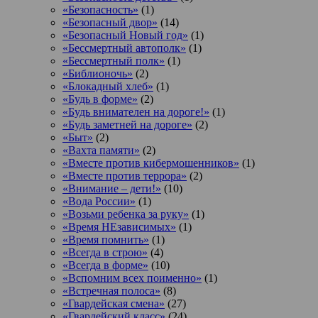
«Безопасность»
(1)
«Безопасный двор»
(14)
«Безопасный Новый год»
(1)
«Бессмертный автополк»
(1)
«Бессмертный полк»
(1)
«Библионочь»
(2)
«Блокадный хлеб»
(1)
«Будь в форме»
(2)
«Будь внимателен на дороге!»
(1)
«Будь заметней на дороге»
(2)
«Быт»
(2)
«Вахта памяти»
(2)
«Вместе против кибермошенников»
(1)
«Вместе против террора»
(2)
«Внимание – дети!»
(10)
«Вода России»
(1)
«Возьми ребенка за руку»
(1)
«Время НЕзависимых»
(1)
«Время помнить»
(1)
«Всегда в строю»
(4)
«Всегда в форме»
(10)
«Вспомним всех поименно»
(1)
«Встречная полоса»
(8)
«Гвардейская смена»
(27)
«Гвардейский класс»
(24)