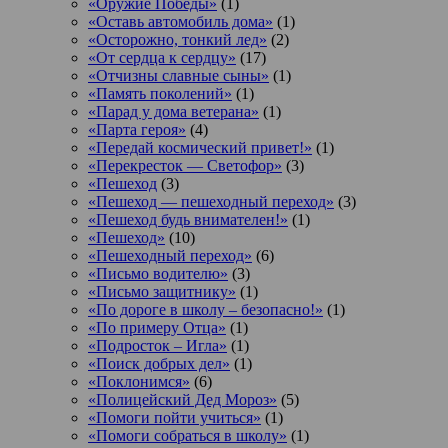
«Оружие Победы»
(1)
«Оставь автомобиль дома»
(1)
«Осторожно, тонкий лед»
(2)
«От сердца к сердцу»
(17)
«Отчизны славные сыны»
(1)
«Память поколений»
(1)
«Парад у дома ветерана»
(1)
«Парта героя»
(4)
«Передай космический привет!»
(1)
«Перекресток — Светофор»
(3)
«Пешеход
(3)
«Пешеход — пешеходный переход»
(3)
«Пешеход будь внимателен!»
(1)
«Пешеход»
(10)
«Пешеходный переход»
(6)
«Письмо водителю»
(3)
«Письмо защитнику»
(1)
«По дороге в школу – безопасно!»
(1)
«По примеру Отца»
(1)
«Подросток ‒ Игла»
(1)
«Поиск добрых дел»
(1)
«Поклонимся»
(6)
«Полицейский Дед Мороз»
(5)
«Помоги пойти учиться»
(1)
«Помоги собраться в школу»
(1)