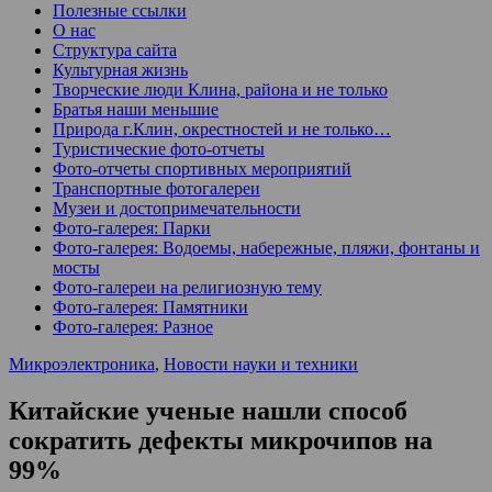
Полезные ссылки
О нас
Структура сайта
Культурная жизнь
Творческие люди Клина, района и не только
Братья наши меньшие
Природа г.Клин, окрестностей и не только…
Туристические фото-отчеты
Фото-отчеты спортивных мероприятий
Транспортные фотогалереи
Музеи и достопримечательности
Фото-галерея: Парки
Фото-галерея: Водоемы, набережные, пляжи, фонтаны и
мосты
Фото-галереи на религиозную тему
Фото-галерея: Памятники
Фото-галерея: Разное
Микроэлектроника
,
Новости науки и техники
Китайские ученые нашли способ
сократить дефекты микрочипов на
99%