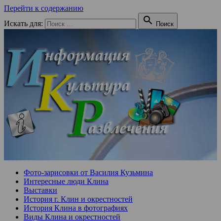
Перейти к содержанию

Искать для:
Поиск
Фото-зарисовки от Василия Кузьмина
Интересные люди Клина
Выставки
История г. Клин и окрестностей
История Клина в фотографиях
Виды Клина и окрестностей