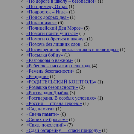
«По дороге в школу – безопасно!»
(1)
«По примеру Отца»
(1)
«Подросток ‒ Игла»
(1)
«Поиск добрых дел»
(1)
«Поклонимся»
(6)
«Полицейский Дед Мороз»
(5)
«Помоги пойти учиться»
(1)
«Помоги собраться в школу»
(1)
«Помочь без лишних слов»
(3)
«Посвящение первоклассников в пешеходы»
(1)
«Посылка бойцу»
(1)
«Разговоры о важном»
(1)
«Ребенок – пассажир пешеход»
(4)
«Ремень безопасности»
(3)
«Рецидив»
(1)
«РОДИТЕЛЬСКИЙ КОНТРОЛЬ»
(1)
«Ромашка безопасности»
(2)
«Росгвардия Драйв»
(3)
«Росгвардия. В особых условиях»
(1)
«Россия — страна героев!»
(1)
«Сад памяти»
(1)
«Свеча памяти»
(6)
«Своих не бросаем»
(1)
«Связь поколений»
(7)
«Сдай батарейку — спаси природу»
(1)