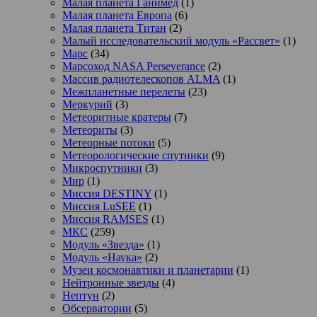
Малая планета Ганимед
(1)
Малая планета Европа
(6)
Малая планета Титан
(2)
Малый исследовательский модуль «Рассвет»
(1)
Марс
(34)
Марсоход NASA Perseverance
(2)
Массив радиотелескопов ALMA
(1)
Межпланетные перелеты
(23)
Меркурий
(3)
Метеоритные кратеры
(7)
Метеориты
(3)
Метеорные потоки
(5)
Метеорологические спутники
(9)
Микроспутники
(3)
Мир
(1)
Миссия DESTINY
(1)
Миссия LuSEE
(1)
Миссия RAMSES
(1)
МКС
(259)
Модуль «Звезда»
(1)
Модуль «Наука»
(2)
Музеи космонавтики и планетарии
(1)
Нейтронные звезды
(4)
Нептун
(2)
Обсерватории
(5)