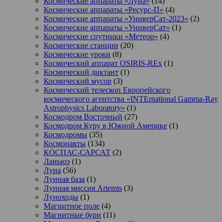
Космические аппараты «Луна»
(14)
Космические аппараты «Ресурс-П»
(4)
Космические аппараты «УниверСат-2023»
(2)
Космические аппараты «УниверСат»
(1)
Космические спутники «Метеор»
(4)
Космические станции
(20)
Космические уроки
(8)
Космический аппарат OSIRIS-REx
(1)
Космический диктант
(1)
Космический мусор
(3)
Космический телескоп Европейского
космического агентства «INTErnational Gamma-Ray
Astrophysics Laboratory»
(1)
Космодром Восточный
(27)
Космодром Куру в Южной Америке
(1)
Космодромы
(35)
Космонавты
(134)
КОСПАС-САРСАТ
(2)
Ланьюэ
(1)
Луна
(56)
Лунная база
(1)
Лунная миссия Artemis
(3)
Луноходы
(1)
Магнитное поле
(4)
Магнитные бури
(11)