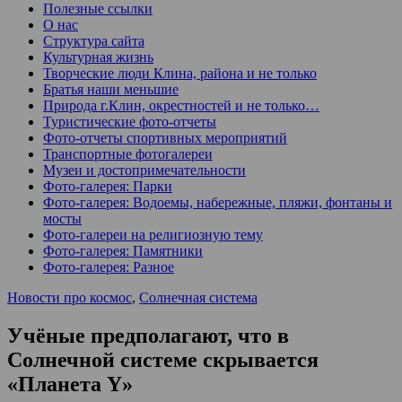
Полезные ссылки
О нас
Структура сайта
Культурная жизнь
Творческие люди Клина, района и не только
Братья наши меньшие
Природа г.Клин, окрестностей и не только…
Туристические фото-отчеты
Фото-отчеты спортивных мероприятий
Транспортные фотогалереи
Музеи и достопримечательности
Фото-галерея: Парки
Фото-галерея: Водоемы, набережные, пляжи, фонтаны и
мосты
Фото-галереи на религиозную тему
Фото-галерея: Памятники
Фото-галерея: Разное
Новости про космос
,
Солнечная система
Учёные предполагают, что в
Солнечной системе скрывается
«Планета Y»