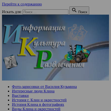
Перейти к содержанию

Искать для:
Поиск
Фото-зарисовки от Василия Кузьмина
Интересные люди Клина
Выставки
История г. Клин и окрестностей
История Клина в фотографиях
Виды Клина и окрестностей