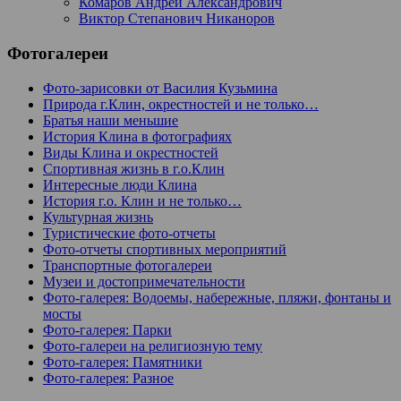
Комаров Андрей Александрович
Виктор Степанович Никаноров
Фотогалереи
Фото-зарисовки от Василия Кузьмина
Природа г.Клин, окрестностей и не только…
Братья наши меньшие
История Клина в фотографиях
Виды Клина и окрестностей
Спортивная жизнь в г.о.Клин
Интересные люди Клина
История г.о. Клин и не только…
Культурная жизнь
Туристические фото-отчеты
Фото-отчеты спортивных мероприятий
Транспортные фотогалереи
Музеи и достопримечательности
Фото-галерея: Водоемы, набережные, пляжи, фонтаны и
мосты
Фото-галерея: Парки
Фото-галереи на религиозную тему
Фото-галерея: Памятники
Фото-галерея: Разное