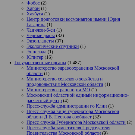
Фобос
(2)
Харон
(1)
Хаябуса
(1)
Центр подготовки космонавтов имени Юрия
Гагарина
(1)
Чанчжэн-6-си
(1)
Черные дыры
(32)
Экзопланеты
(37)
Экологические спутники
(1)
Энцелада
(1)
Юпитер
(16)
Государственные органы
(1 487)
Министерство здравоохранения Московской
области
(1)
Министерство сельского хозяйства и
продовольствия Московской области
(1)
Министерство транспорта МО
(1)
Московский областной единый информационно-
расчетный центр
(4)
Пресс-служба администрации го Клин
(1)
Пресс-служба вице-губернатора Московской
области Д.В. Пестова сообщает
(32)
Пресс-служба Губернатора Московской области
(2)
Пресс-служба заместителя Председателя
Правительства Московской области
(9)