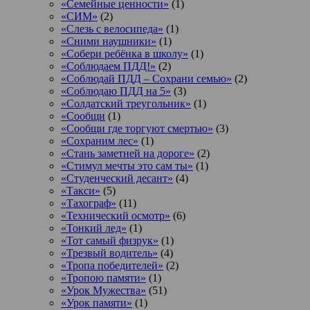
«Семейные ценности»
(1)
«СИМ»
(2)
«Слезь с велосипеда»
(1)
«Сними наушники»
(1)
«Собери ребёнка в школу»
(1)
«Соблюдаем ПДД!»
(2)
«Соблюдай ПДД – Сохрани семью»
(2)
«Соблюдаю ПДД на 5»
(3)
«Солдатский треугольник»
(1)
«Сообщи
(1)
«Сообщи где торгуют смертью»
(3)
«Сохраним лес»
(1)
«Стань заметней на дороге»
(2)
«Стимул мечты это сам ты»
(1)
«Студенческий десант»
(4)
«Такси»
(5)
«Тахограф»
(11)
«Технический осмотр»
(6)
«Тонкий лед»
(1)
«Тот самый физрук»
(1)
«Трезвый водитель»
(4)
«Тропа победителей»
(2)
«Тропою памяти»
(1)
«Урок Мужества»
(51)
«Урок памяти»
(1)