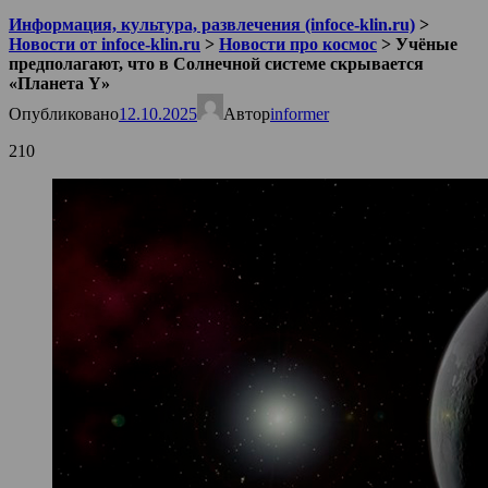
Информация, культура, развлечения (infoce-klin.ru)
>
Новости от infoce-klin.ru
>
Новости про космос
>
Учёные
предполагают, что в Солнечной системе скрывается
«Планета Y»
Опубликовано
12.10.2025
Автор
informer
210