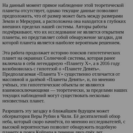
На данный момент прямое наблюдение этой теоретической
планеты отсутствует, однако текущие данные позволяют
предположить, что её размер может быть между размерами
Земли и Меркурия, а расположена она находится в глубоких
внешних пределах нашей системы. Авторы работы
подчёркивают, что их исследование не является открытием
планеты, но представляет собой обнаружение загадки, для
которой планета является наиболее вероятным решением.
Эта работа продолжает историю поисков гипотетических
планет на окраинах Солнечной системы, которая ранее
включала в себя легендарную «Планету X», а в 2016 году
возобновилась с гипотезой о «Планете Девять».
Предполагаемая «Планета Y» существенно отличается от
массивной и далёкой «Планеты Девять», и, по мнению
учёных, эти гипотетические объекты не являются
взаимоисключающими — теоретически, за пределами наших
текущих наблюдений могут существовать несколько
неизвестных планет.
Разрешить эту загадку в ближайшем будущем может
обсерватория Веры Рубин в Чили. Её десятилетний обзор
неба, который скоро начнётся, по мнению исследователей, с
высокой вероятностью позволит обнаружить подобную
планету в поясе Койпера в течение двух-трёх лет.