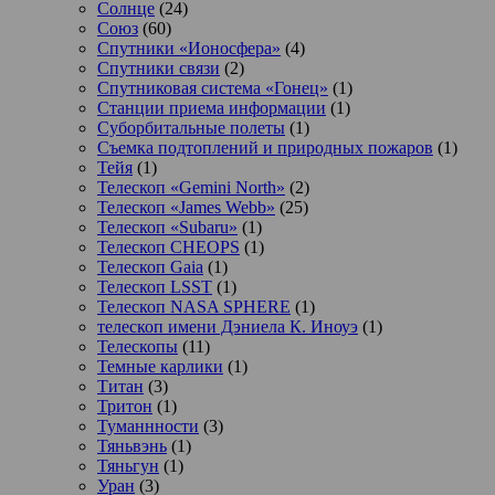
Солнце
(24)
Союз
(60)
Спутники «Ионосфера»
(4)
Спутники связи
(2)
Спутниковая система «Гонец»
(1)
Станции приема информации
(1)
Суборбитальные полеты
(1)
Съемка подтоплений и природных пожаров
(1)
Тейя
(1)
Телескоп «Gemini North»
(2)
Телескоп «James Webb»
(25)
Телескоп «Subaru»
(1)
Телескоп CHEOPS
(1)
Телескоп Gaia
(1)
Телескоп LSST
(1)
Телескоп NASA SPHERE
(1)
телескоп имени Дэниела К. Иноуэ
(1)
Телескопы
(11)
Темные карлики
(1)
Титан
(3)
Тритон
(1)
Туманнности
(3)
Тяньвэнь
(1)
Тяньгун
(1)
Уран
(3)