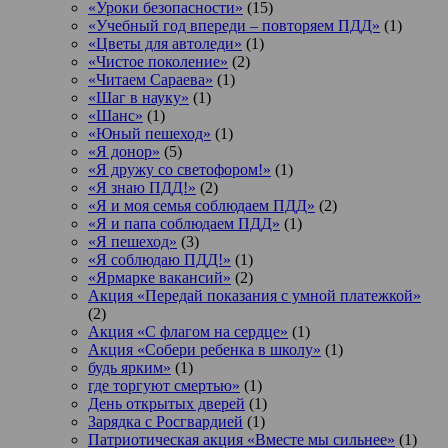
«Уроки безопасности»
(15)
«Учебный год впереди – повторяем ПДД»
(1)
«Цветы для автоледи»
(1)
«Чистое поколение»
(2)
«Читаем Сараева»
(1)
«Шаг в науку»
(1)
«Шанс»
(1)
«Юный пешеход»
(1)
«Я донор»
(5)
«Я дружу со светофором!»
(1)
«Я знаю ПДД!»
(2)
«Я и моя семья соблюдаем ПДД»
(2)
«Я и папа соблюдаем ПДД»
(1)
«Я пешеход»
(3)
«Я соблюдаю ПДД!»
(1)
«Ярмарке вакансий»
(2)
Акция «Передай показания с умной платежкой»
(2)
Акция «С флагом на сердце»
(1)
Акция «Собери ребенка в школу»
(1)
будь ярким»
(1)
где торгуют смертью»
(1)
День открытых дверей
(1)
Зарядка с Росгвардией
(1)
Патриотическая акция «Вместе мы сильнее»
(1)