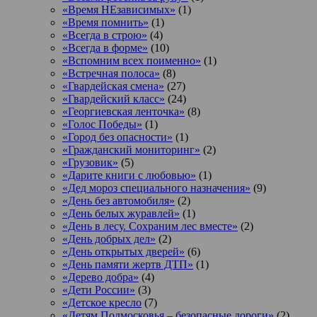
«Время НЕзависимых»
(1)
«Время помнить»
(1)
«Всегда в строю»
(4)
«Всегда в форме»
(10)
«Вспомним всех поименно»
(1)
«Встречная полоса»
(8)
«Гвардейская смена»
(27)
«Гвардейский класс»
(24)
«Георгиевская ленточка»
(8)
«Голос Победы»
(1)
«Город без опасности»
(1)
«Гражданский мониторинг»
(2)
«Грузовик»
(5)
«Дарите книги с любовью»
(1)
«Дед мороз специального назначения»
(9)
«День без автомобиля»
(2)
«День белых журавлей»
(1)
«День в лесу. Сохраним лес вместе»
(2)
«День добрых дел»
(2)
«День открытых дверей»
(6)
«День памяти жертв ДТП»
(1)
«Дерево добра»
(4)
«Дети России»
(3)
«Детское кресло
(7)
«Детям Подмосковья – безопасные дороги»
(2)