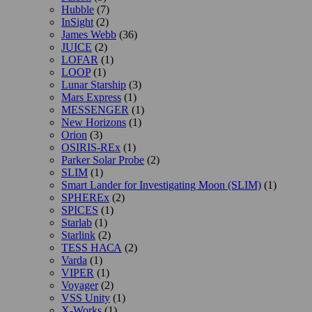
Hubble
(7)
InSight
(2)
James Webb
(36)
JUICE
(2)
LOFAR
(1)
LOOP
(1)
Lunar Starship
(3)
Mars Express
(1)
MESSENGER
(1)
New Horizons
(1)
Orion
(3)
OSIRIS-REx
(1)
Parker Solar Probe
(2)
SLIM
(1)
Smart Lander for Investigating Moon (SLIM)
(1)
SPHEREx
(2)
SPICES
(1)
Starlab
(1)
Starlink
(2)
TESS НАСА
(2)
Varda
(1)
VIPER
(1)
Voyager
(2)
VSS Unity
(1)
X-Works
(1)