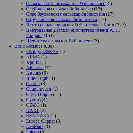
Сельская библиотека пос. Чайковского
(5)
Слободская сельская библиотека
(13)
Спас-Заулковская сельская библиотека
(17)
Струбковская сельская библиотека
(17)
Центральная городская библиотека г. Клин
(327)
Центральная Детская библиотека имени А. П.
Гайдара
(163)
Щекинская сельская библиотека
(7)
Все о космосе
(808)
«Кондор-ФКА»
(1)
ALMA
(1)
Apollo
(1)
ART-XC
(1)
Artemis
(6)
Blue Origin
(1)
Cassini
(3)
Chandrayaan
(1)
Crew Dragon
(17)
Cygnus
(1)
CZ-6C
(1)
DART
(2)
ESA NASA
(1)
Europa Clipper
(3)
ExoMars
(1)
Falcon
(5)