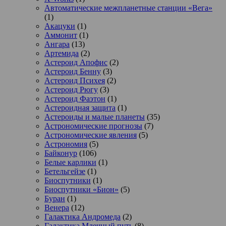
Автоматические межпланетные станции «Вега»
(1)
Акацуки
(1)
Аммонит
(1)
Ангара
(13)
Артемида
(2)
Астероид Апофис
(2)
Астероид Бенну
(3)
Астероид Психея
(2)
Астероид Рюгу
(3)
Астероид Фаэтон
(1)
Астероидная защита
(1)
Астероиды и малые планеты
(35)
Астрономические прогнозы
(7)
Астрономические явления
(5)
Астрономия
(5)
Байконур
(106)
Белые карлики
(1)
Бетельгейзе
(1)
Биоспутники
(1)
Биоспутники «Бион»
(5)
Буран
(1)
Венера
(12)
Галактика Андромеда
(2)
Галактика Млечный путь
(8)