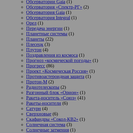
Обсерватории Gaia
(1)
Обсерватория «Спектр-РГ»
(2)
Обсерватория Gaia
(1)
Обсерватория Integral
(1)
Орел
(1)
Передача энергии
(1)
Планетные системы
(1)
Планеты
(22)
Плесецк
(3)
Плутон
(4)
Поздравления из космоса
(1)
Прогноз «космической погоды»
(1)
Прогресс
(86)
Проект «Космическая Россия»
(1)
Противоастероидная защита
(1)
Протон-М
(2)
Радиотелескопы
(2)
Разгонный блок «Орион»
(1)
Ракета-носитель «Союз»
(41)
Ракеты-носители
(6)
Сатурн
(4)
Сверхновые
(6)
Скафандры «Сокол-КВ2»
(1)
Солнечная система
(3)
Солнечные затмения
(1)