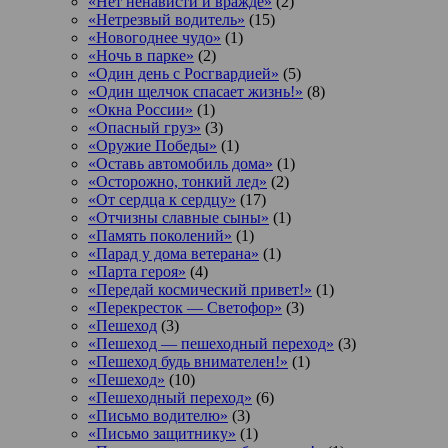
«Нет ненависти и вражде»
(2)
«Нетрезвый водитель»
(15)
«Новогоднее чудо»
(1)
«Ночь в парке»
(2)
«Один день с Росгвардией»
(5)
«Один щелчок спасает жизнь!»
(8)
«Окна России»
(1)
«Опасный груз»
(3)
«Оружие Победы»
(1)
«Оставь автомобиль дома»
(1)
«Осторожно, тонкий лед»
(2)
«От сердца к сердцу»
(17)
«Отчизны славные сыны»
(1)
«Память поколений»
(1)
«Парад у дома ветерана»
(1)
«Парта героя»
(4)
«Передай космический привет!»
(1)
«Перекресток — Светофор»
(3)
«Пешеход
(3)
«Пешеход — пешеходный переход»
(3)
«Пешеход будь внимателен!»
(1)
«Пешеход»
(10)
«Пешеходный переход»
(6)
«Письмо водителю»
(3)
«Письмо защитнику»
(1)