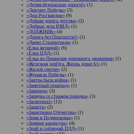
«Детям-безопасные дороги!»
(1)
«Диктант Победы»
(3)
«Дни Росгвардии»
(9)
«Добрая дорога детства»
(2)
«Добрые дела ЮИД»
(1)
«ДОЛЖНИК»
(4)
«Дорога без Опасности!»
(1)
«Древо Сталинграда»
(1)
«Елка желаний»
(6)
«Ёлка ПДД»
(1)
«Елка по Правилам дорожного движения»
(1)
«Железная дорОга. Жизнь дорогА!»
(1)
«Жилой сектор»
(2)
«Журавли Победы»
(1)
«Завтра была война»
(1)
«Заметный пешеход»
(1)
«Зарница»
(3)
«Зарядка со стражем порядка»
(3)
«Засветись!»
(12)
«Защита»
(2)
«Защитники Отечества»
(1)
«Зима в Подмосковье»
(1)
«Зимние каникулы»
(4)
«Знай и соблюдай ПДД»
(1)
«Знай наших»
(42)