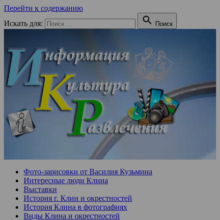
Перейти к содержанию

Искать для:
Поиск
Фото-зарисовки от Василия Кузьмина
Интересные люди Клина
Выставки
История г. Клин и окрестностей
История Клина в фотографиях
Виды Клина и окрестностей