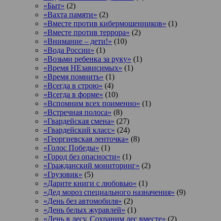
«Быт»
(2)
«Вахта памяти»
(2)
«Вместе против кибермошенников»
(1)
«Вместе против террора»
(2)
«Внимание – дети!»
(10)
«Вода России»
(1)
«Возьми ребенка за руку»
(1)
«Время НЕзависимых»
(1)
«Время помнить»
(1)
«Всегда в строю»
(4)
«Всегда в форме»
(10)
«Вспомним всех поименно»
(1)
«Встречная полоса»
(8)
«Гвардейская смена»
(27)
«Гвардейский класс»
(24)
«Георгиевская ленточка»
(8)
«Голос Победы»
(1)
«Город без опасности»
(1)
«Гражданский мониторинг»
(2)
«Грузовик»
(5)
«Дарите книги с любовью»
(1)
«Дед мороз специального назначения»
(9)
«День без автомобиля»
(2)
«День белых журавлей»
(1)
«День в лесу. Сохраним лес вместе»
(2)