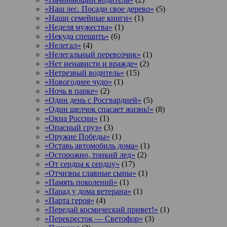
«Наш лес. Посади свое дерево»
(5)
«Наши семейные книги»
(1)
«Неделя мужества»
(1)
«Некуда спешить»
(6)
«Нелегал»
(4)
«Нелегальный перевозчик»
(1)
«Нет ненависти и вражде»
(2)
«Нетрезвый водитель»
(15)
«Новогоднее чудо»
(1)
«Ночь в парке»
(2)
«Один день с Росгвардией»
(5)
«Один щелчок спасает жизнь!»
(8)
«Окна России»
(1)
«Опасный груз»
(3)
«Оружие Победы»
(1)
«Оставь автомобиль дома»
(1)
«Осторожно, тонкий лед»
(2)
«От сердца к сердцу»
(17)
«Отчизны славные сыны»
(1)
«Память поколений»
(1)
«Парад у дома ветерана»
(1)
«Парта героя»
(4)
«Передай космический привет!»
(1)
«Перекресток — Светофор»
(3)