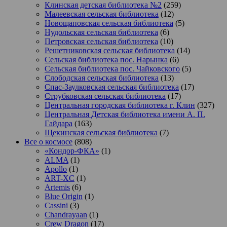
Клинская детская библиотека №2
(259)
Малеевская сельская библиотека
(12)
Новощаповская сельская библиотека
(5)
Нудольская сельская библиотека
(6)
Петровская сельская библиотека
(10)
Решетниковская сельская библиотека
(14)
Сельская библиотека пос. Нарынка
(6)
Сельская библиотека пос. Чайковского
(5)
Слободская сельская библиотека
(13)
Спас-Заулковская сельская библиотека
(17)
Струбковская сельская библиотека
(17)
Центральная городская библиотека г. Клин
(327)
Центральная Детская библиотека имени А. П.
Гайдара
(163)
Щекинская сельская библиотека
(7)
Все о космосе
(808)
«Кондор-ФКА»
(1)
ALMA
(1)
Apollo
(1)
ART-XC
(1)
Artemis
(6)
Blue Origin
(1)
Cassini
(3)
Chandrayaan
(1)
Crew Dragon
(17)