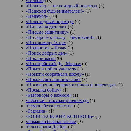
«Пешеход
(3)
«Пешеход — пешеходный переход»
(3)
«Пешеход будь внимателен!»
(1)
«Пешеход»
(10)
«Пешеходный переход»
(6)
«Письмо водителю»
(3)
«Письмо защитнику»
(1)
«По дороге в школу – безопасно!»
(1)
«По примеру Отца»
(1)
«Подросток ‒ Игла»
(1)
«Поиск добрых дел»
(1)
«Поклонимся»
(6)
«Полицейский Дед Мороз»
(5)
«Помоги пойти учиться»
(1)
«Помоги собраться в школу»
(1)
«Помочь без лишних слов»
(3)
«Посвящение первоклассников в пешеходы»
(1)
«Посылка бойцу»
(1)
«Разговоры о важном»
(1)
«Ребенок – пассажир пешеход»
(4)
«Ремень безопасности»
(3)
«Рецидив»
(1)
«РОДИТЕЛЬСКИЙ КОНТРОЛЬ»
(1)
«Ромашка безопасности»
(2)
«Росгвардия Драйв»
(3)