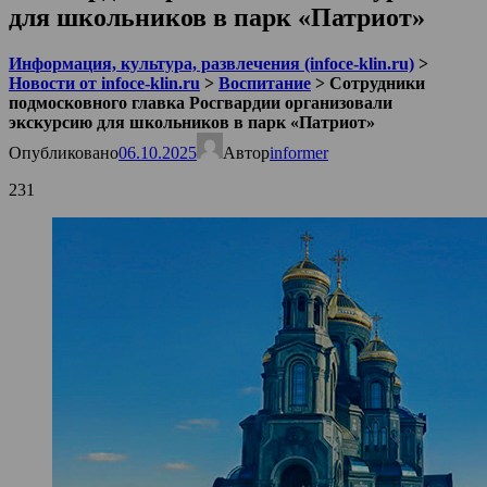
для школьников в парк «Патриот»
Информация, культура, развлечения (infoce-klin.ru)
>
Новости от infoce-klin.ru
>
Воспитание
>
Сотрудники
подмосковного главка Росгвардии организовали
экскурсию для школьников в парк «Патриот»
Опубликовано
06.10.2025
Автор
informer
231