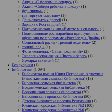
Акция «С флагом на сердце»
(1)
Акция «Собери ребенка в школу»
(1)
будь ярким»
(1)
где торгуют смертью»
(1)
День открытых дверей
(1)
Зарядка с Росгвардией
(1)
Патриотическая акция «Вместе мы сильнее»
(1)
Подмосковные росгвардейцы приступили к
обучению по программе «Росгвардия Драйв»
(1)
Социальный раунд «Трезвый водитель»
(2)
тонкий лёд!»
(1)
Фото-челлендж «Связь поколений»
(2)
Экологическая акция «Чистый берег»
(1)
Ярмарка вакансий
(1)
Без рубрики
(1)
Библиотеки
(1 094)
Библиотека имени Юрия Петровича Артюхина
(Решоткинская сельская библиотека)
(18)
Биревская сельская библиотека
(3)
Воздвиженская сельская библиотека
(4)
Воронинская сельская библиотека
(30)
Высоковская городская библиотека
(80)
Детская библиотека поселка Решоткино
(1)
Клинская городская библиотека №2
(100)
Клинская городская библиотека №6
(5)