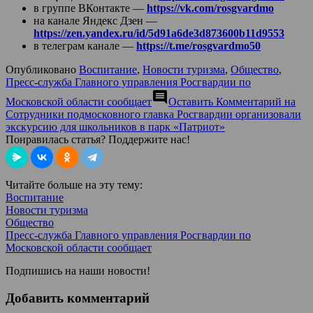
в группе ВКонтакте —
https://vk.com/rosgvardmo
на канале Яндекс Дзен —
https://zen.yandex.ru/id/5d91a6de3d873600b11d9553
в телеграм канале —
https://t.me/rosgvardmo50
Опубликовано
Воспитание
,
Новости туризма
,
Общество
,
Пресс-служба Главного управления Росгвардии по
comment
Московской области сообщает
Оставить Комментарий
на
Сотрудники подмосковного главка Росгвардии организовали
экскурсию для школьников в парк «Патриот»
Понравилась статья? Поддержите нас!
Читайте больше на эту тему:
Воспитание
Новости туризма
Общество
Пресс-служба Главного управления Росгвардии по
Московской области сообщает
Подпишись на наши новости!
Добавить комментарий