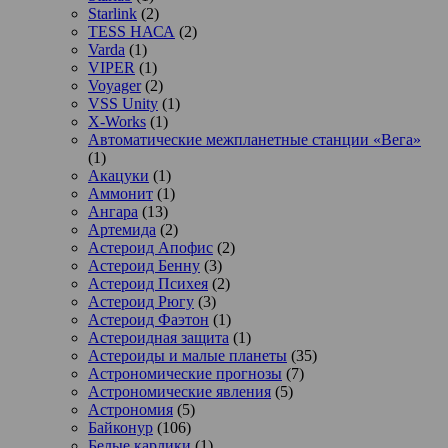
Starlink
(2)
TESS НАСА
(2)
Varda
(1)
VIPER
(1)
Voyager
(2)
VSS Unity
(1)
X-Works
(1)
Автоматические межпланетные станции «Вега»
(1)
Акацуки
(1)
Аммонит
(1)
Ангара
(13)
Артемида
(2)
Астероид Апофис
(2)
Астероид Бенну
(3)
Астероид Психея
(2)
Астероид Рюгу
(3)
Астероид Фаэтон
(1)
Астероидная защита
(1)
Астероиды и малые планеты
(35)
Астрономические прогнозы
(7)
Астрономические явления
(5)
Астрономия
(5)
Байконур
(106)
Белые карлики
(1)