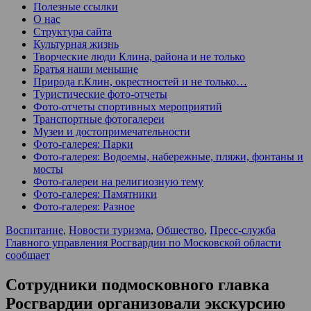
Полезные ссылки
О нас
Структура сайта
Культурная жизнь
Творческие люди Клина, района и не только
Братья наши меньшие
Природа г.Клин, окрестностей и не только…
Туристические фото-отчеты
Фото-отчеты спортивных мероприятий
Транспортные фотогалереи
Музеи и достопримечательности
Фото-галерея: Парки
Фото-галерея: Водоемы, набережные, пляжи, фонтаны и
мосты
Фото-галереи на религиозную тему
Фото-галерея: Памятники
Фото-галерея: Разное
Воспитание
,
Новости туризма
,
Общество
,
Пресс-служба
Главного управления Росгвардии по Московской области
сообщает
Сотрудники подмосковного главка
Росгвардии организовали экскурсию