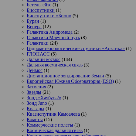
Бетельгейзе
(1)
Биоспутники
(1)
Биоспутники «Бион»
(5)
Буран
(1)
Венера
(12)
Галактика Андромеда
(2)
Галактика Млечный путь
(8)
Галактики
(24)
Гидрометеорологические спутники «Арктика»
(1)
ГЛОНАСС
(5)
Дальний космос
(144)
Дальняя космическая связь
(3)
Деймос
(1)
Дистанционное зондирование Земли
(5)
Европейская Южная Обсерватория (ESO)
(1)
Затмения
(2)
Звезды
(21)
Зонд «Хаябус-2»
(1)
Зонд Juno
(1)
Квазары
(1)
Квазиспутник Камоалева
(1)
Кометы
(15)
Коммерческие полеты
(1)
Космическая дальняя связь
(1)
Космическая система для наблюдения