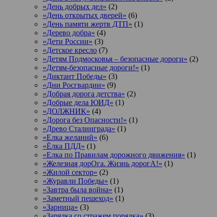
«День добрых дел»
(2)
«День открытых дверей»
(6)
«День памяти жертв ДТП»
(1)
«Дерево добра»
(4)
«Дети России»
(3)
«Детское кресло
(7)
«Детям Подмосковья – безопасные дороги»
(2)
«Детям-безопасные дороги!»
(1)
«Диктант Победы»
(3)
«Дни Росгвардии»
(9)
«Добрая дорога детства»
(2)
«Добрые дела ЮИД»
(1)
«ДОЛЖНИК»
(4)
«Дорога без Опасности!»
(1)
«Древо Сталинграда»
(1)
«Елка желаний»
(6)
«Ёлка ПДД»
(1)
«Елка по Правилам дорожного движения»
(1)
«Железная дорОга. Жизнь дорогА!»
(1)
«Жилой сектор»
(2)
«Журавли Победы»
(1)
«Завтра была война»
(1)
«Заметный пешеход»
(1)
«Зарница»
(3)
«Зарядка со стражем порядка»
(3)