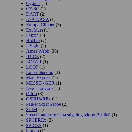
Cygnus
(1)
CZ-6C
(1)
DART
(2)
ESA NASA
(1)
Europa Clipper
(3)
ExoMars
(1)
Falcon
(5)
Hubble
(7)
InSight
(2)
James Webb
(36)
JUICE
(2)
LOFAR
(1)
LOOP
(1)
Lunar Starship
(3)
Mars Express
(1)
MESSENGER
(1)
New Horizons
(1)
Orion
(3)
OSIRIS-REx
(1)
Parker Solar Probe
(2)
SLIM
(1)
Smart Lander for Investigating Moon (SLIM)
(1)
SPHEREx
(2)
SPICES
(1)
Starlab
(1)