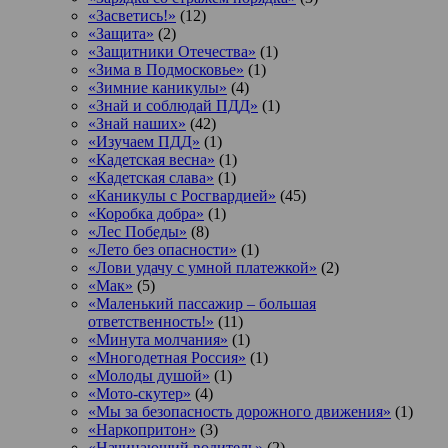
«Засветись!»
(12)
«Защита»
(2)
«Защитники Отечества»
(1)
«Зима в Подмосковье»
(1)
«Зимние каникулы»
(4)
«Знай и соблюдай ПДД»
(1)
«Знай наших»
(42)
«Изучаем ПДД»
(1)
«Кадетская весна»
(1)
«Кадетская слава»
(1)
«Каникулы с Росгвардией»
(45)
«Коробка добра»
(1)
«Лес Победы»
(8)
«Лето без опасности»
(1)
«Лови удачу с умной платежкой»
(2)
«Мак»
(5)
«Маленький пассажир – большая
ответственность!»
(11)
«Минута молчания»
(1)
«Многодетная Россия»
(1)
«Молоды душой»
(1)
«Мото-скутер»
(4)
«Мы за безопасность дорожного движения»
(1)
«Наркопритон»
(3)
«Начинающий водитель»
(2)