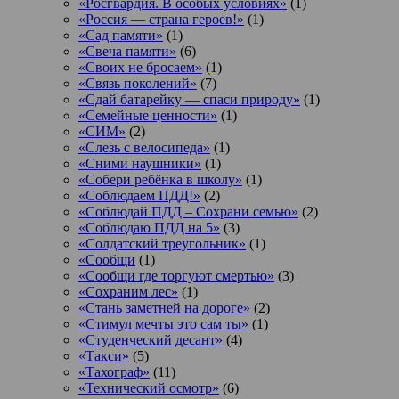
«Росгвардия. В особых условиях»
(1)
«Россия — страна героев!»
(1)
«Сад памяти»
(1)
«Свеча памяти»
(6)
«Своих не бросаем»
(1)
«Связь поколений»
(7)
«Сдай батарейку — спаси природу»
(1)
«Семейные ценности»
(1)
«СИМ»
(2)
«Слезь с велосипеда»
(1)
«Сними наушники»
(1)
«Собери ребёнка в школу»
(1)
«Соблюдаем ПДД!»
(2)
«Соблюдай ПДД – Сохрани семью»
(2)
«Соблюдаю ПДД на 5»
(3)
«Солдатский треугольник»
(1)
«Сообщи
(1)
«Сообщи где торгуют смертью»
(3)
«Сохраним лес»
(1)
«Стань заметней на дороге»
(2)
«Стимул мечты это сам ты»
(1)
«Студенческий десант»
(4)
«Такси»
(5)
«Тахограф»
(11)
«Технический осмотр»
(6)