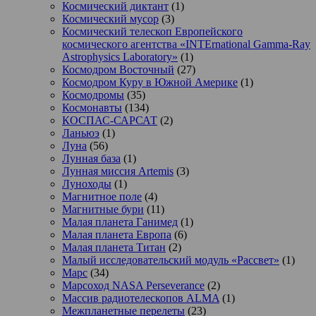
Космический диктант
(1)
Космический мусор
(3)
Космический телескоп Европейского
космического агентства «INTErnational Gamma-Ray
Astrophysics Laboratory»
(1)
Космодром Восточный
(27)
Космодром Куру в Южной Америке
(1)
Космодромы
(35)
Космонавты
(134)
КОСПАС-САРСАТ
(2)
Ланьюэ
(1)
Луна
(56)
Лунная база
(1)
Лунная миссия Artemis
(3)
Луноходы
(1)
Магнитное поле
(4)
Магнитные бури
(11)
Малая планета Ганимед
(1)
Малая планета Европа
(6)
Малая планета Титан
(2)
Малый исследовательский модуль «Рассвет»
(1)
Марс
(34)
Марсоход NASA Perseverance
(2)
Массив радиотелескопов ALMA
(1)
Межпланетные перелеты
(23)