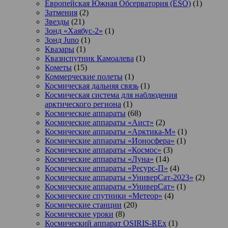
Европейская Южная Обсерватория (ESO)
(1)
Затмения
(2)
Звезды
(21)
Зонд «Хаябус-2»
(1)
Зонд Juno
(1)
Квазары
(1)
Квазиспутник Камоалева
(1)
Кометы
(15)
Коммерческие полеты
(1)
Космическая дальняя связь
(1)
Космическая система для наблюдения
арктического региона
(1)
Космические аппараты
(68)
Космические аппараты «Аист»
(2)
Космические аппараты «Арктика-М»
(1)
Космические аппараты «Ионосфера»
(1)
Космические аппараты «Космос»
(3)
Космические аппараты «Луна»
(14)
Космические аппараты «Ресурс-П»
(4)
Космические аппараты «УниверСат-2023»
(2)
Космические аппараты «УниверСат»
(1)
Космические спутники «Метеор»
(4)
Космические станции
(20)
Космические уроки
(8)
Космический аппарат OSIRIS-REx
(1)