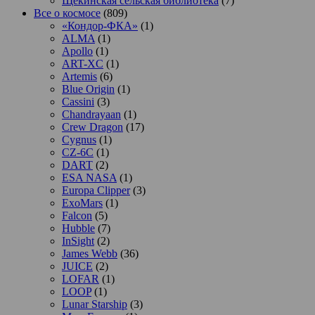
Щекинская сельская библиотека
(7)
Все о космосе
(809)
«Кондор-ФКА»
(1)
ALMA
(1)
Apollo
(1)
ART-XC
(1)
Artemis
(6)
Blue Origin
(1)
Cassini
(3)
Chandrayaan
(1)
Crew Dragon
(17)
Cygnus
(1)
CZ-6C
(1)
DART
(2)
ESA NASA
(1)
Europa Clipper
(3)
ExoMars
(1)
Falcon
(5)
Hubble
(7)
InSight
(2)
James Webb
(36)
JUICE
(2)
LOFAR
(1)
LOOP
(1)
Lunar Starship
(3)