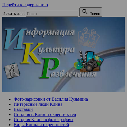
Перейти к содержанию

Искать для:
Поиск
Фото-зарисовки от Василия Кузьмина
Интересные люди Клина
Выставки
История г. Клин и окрестностей
История Клина в фотографиях
Виды Клина и окрестностей