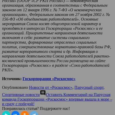
России» (ОООР «СР РКП России») — некоммерческая
организация, образованная в соответствии с Федеральным
законом от 12 января 1996 г. № 7-ФЗ «О некоммерческих
организациях», Федеральным законом от 27 ноября 2002 г. №
156-ФЗ «Об объединениях работодателей». Основные
мероприятия Союза носят общеотраслевой характер и
проводятся в интересах Госкорпорации «Роскосмос» и ее
организаций. Приоритетные направления деятельности
включают в себя: развитие системы социального
партнерства, формирование отраслевых социальных
политик, совершенствование нормативно-правовой базы РФ,
развитие корпоративного спорта и др. Информация о
направлениях деятельности Союза работодателей ракетно-
космической промышленности России размещена на сайте
Госкорпорации «Роскосмос» в разделе «Союз работодателей
РКП».
Источник:
Госкорпорация «Роскосмос»
Опубликовано
Новости от «Роскосмос»
,
Парусный спорт
,
comment
Спортивные новости
Оставить Комментарий
на Парусная
команда Госкорпорации «Роскосмос» впервые вышла в море –
и сразу с победой!
Понравилась статья? Поддержите нас!