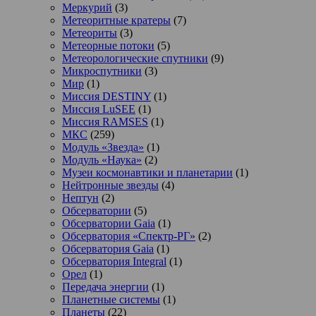
Меркурий
(3)
Метеоритные кратеры
(7)
Метеориты
(3)
Метеорные потоки
(5)
Метеорологические спутники
(9)
Микроспутники
(3)
Мир
(1)
Миссия DESTINY
(1)
Миссия LuSEE
(1)
Миссия RAMSES
(1)
МКС
(259)
Модуль «Звезда»
(1)
Модуль «Наука»
(2)
Музеи космонавтики и планетарии
(1)
Нейтронные звезды
(4)
Нептун
(2)
Обсерватории
(5)
Обсерватории Gaia
(1)
Обсерватория «Спектр-РГ»
(2)
Обсерватория Gaia
(1)
Обсерватория Integral
(1)
Орел
(1)
Передача энергии
(1)
Планетные системы
(1)
Планеты
(22)