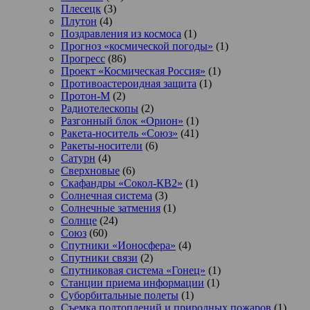
Плесецк
(3)
Плутон
(4)
Поздравления из космоса
(1)
Прогноз «космической погоды»
(1)
Прогресс
(86)
Проект «Космическая Россия»
(1)
Противоастероидная защита
(1)
Протон-М
(2)
Радиотелескопы
(2)
Разгонный блок «Орион»
(1)
Ракета-носитель «Союз»
(41)
Ракеты-носители
(6)
Сатурн
(4)
Сверхновые
(6)
Скафандры «Сокол-КВ2»
(1)
Солнечная система
(3)
Солнечные затмения
(1)
Солнце
(24)
Союз
(60)
Спутники «Ионосфера»
(4)
Спутники связи
(2)
Спутниковая система «Гонец»
(1)
Станции приема информации
(1)
Суборбитальные полеты
(1)
Съемка подтоплений и природных пожаров
(1)