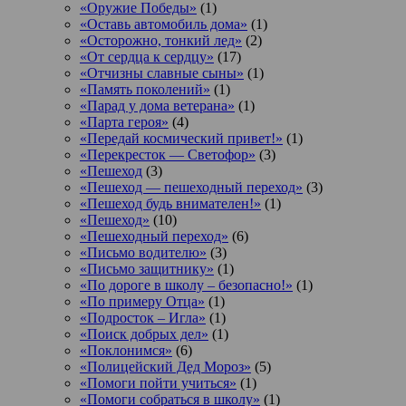
«Оружие Победы»
(1)
«Оставь автомобиль дома»
(1)
«Осторожно, тонкий лед»
(2)
«От сердца к сердцу»
(17)
«Отчизны славные сыны»
(1)
«Память поколений»
(1)
«Парад у дома ветерана»
(1)
«Парта героя»
(4)
«Передай космический привет!»
(1)
«Перекресток — Светофор»
(3)
«Пешеход
(3)
«Пешеход — пешеходный переход»
(3)
«Пешеход будь внимателен!»
(1)
«Пешеход»
(10)
«Пешеходный переход»
(6)
«Письмо водителю»
(3)
«Письмо защитнику»
(1)
«По дороге в школу – безопасно!»
(1)
«По примеру Отца»
(1)
«Подросток ‒ Игла»
(1)
«Поиск добрых дел»
(1)
«Поклонимся»
(6)
«Полицейский Дед Мороз»
(5)
«Помоги пойти учиться»
(1)
«Помоги собраться в школу»
(1)