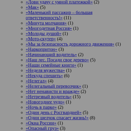
«Лови удачу с умной платежкой»
(2)
«Мак»
(5)
«Маленький пассажир – большая
ответственность!»
(11)
«Минута молчания»
(1)
«Многодетная Россия»
(1)
«Молоды душой»
(1)
«Мото-скутер»
(4)
«Мы за безопасность дорожного движения»
(1)
«Наркопритон»
(3)
«Начинающий водитель»
(2)
«Наш лес. Посади свое дерево»
(5)
«Наши семейные книги»
(1)
«Неделя мужества»
(1)
«Некуда спешить»
(6)
«Нелегал»
(4)
«Нелегальный перевозчик»
(1)
«Нет ненависти и вражде»
(2)
«Нетрезвый водитель»
(15)
«Новогоднее чудо»
(1)
«Ночь в парке»
(2)
«Один день с Росгвардией»
(5)
«Один щелчок спасает жизнь!»
(8)
«Окна России»
(1)
«Опасный груз»
(3)