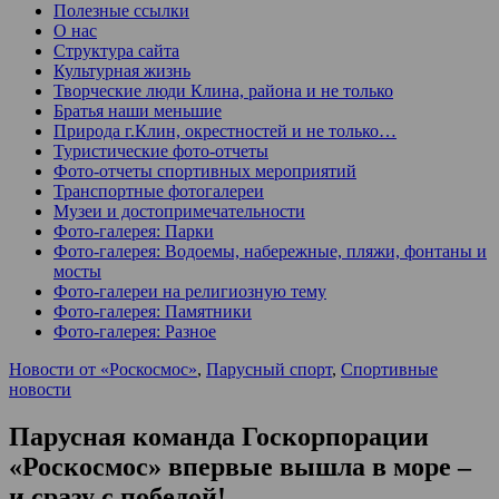
Полезные ссылки
О нас
Структура сайта
Культурная жизнь
Творческие люди Клина, района и не только
Братья наши меньшие
Природа г.Клин, окрестностей и не только…
Туристические фото-отчеты
Фото-отчеты спортивных мероприятий
Транспортные фотогалереи
Музеи и достопримечательности
Фото-галерея: Парки
Фото-галерея: Водоемы, набережные, пляжи, фонтаны и
мосты
Фото-галереи на религиозную тему
Фото-галерея: Памятники
Фото-галерея: Разное
Новости от «Роскосмос»
,
Парусный спорт
,
Спортивные
новости
Парусная команда Госкорпорации
«Роскосмос» впервые вышла в море –
и сразу с победой!