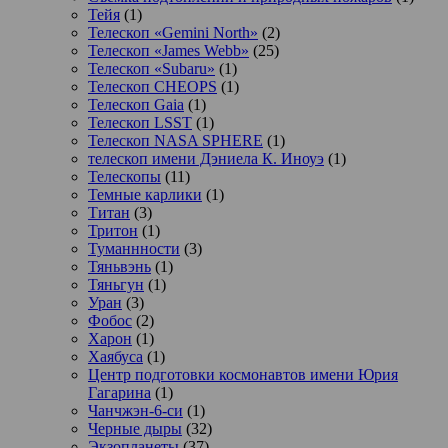
Тейя
(1)
Телескоп «Gemini North»
(2)
Телескоп «James Webb»
(25)
Телескоп «Subaru»
(1)
Телескоп CHEOPS
(1)
Телескоп Gaia
(1)
Телескоп LSST
(1)
Телескоп NASA SPHERE
(1)
телескоп имени Дэниела К. Иноуэ
(1)
Телескопы
(11)
Темные карлики
(1)
Титан
(3)
Тритон
(1)
Туманнности
(3)
Тяньвэнь
(1)
Тяньгун
(1)
Уран
(3)
Фобос
(2)
Харон
(1)
Хаябуса
(1)
Центр подготовки космонавтов имени Юрия
Гагарина
(1)
Чанчжэн-6-си
(1)
Черные дыры
(32)
Экзопланеты
(37)