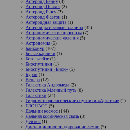
Астероид Бенну
(3)
Астероид Психея
(2)
Астероид Рюгу
(3)
Астероид Фаэтон
(1)
Астероидная защита
(1)
Астероиды и малые планеты
(35)
Астрономические прогнозы
(7)
Астрономические явления
(5)
Астрономия
(5)
Байконур
(107)
Белые карлики
(1)
Бетельгейзе
(1)
Биоспутники
(1)
Биоспутники «Бион»
(5)
Буран
(1)
Венера
(12)
Галактика Андромеда
(2)
Галактика Млечный путь
(8)
Галактики
(24)
Гидрометеорологические спутники «Арктика»
(1)
ГЛОНАСС
(5)
Дальний космос
(144)
Дальняя космическая связь
(3)
Деймос
(1)
Дистанционное зондирование Земли
(5)