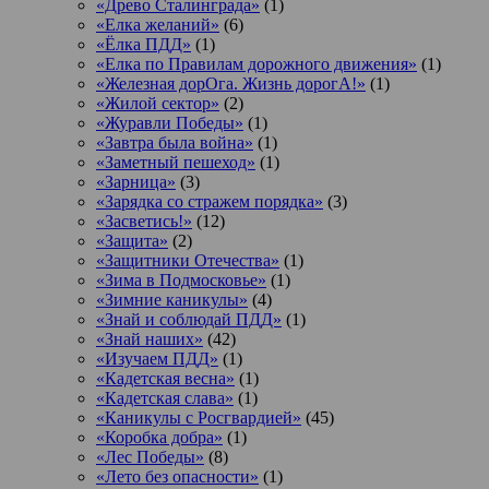
«Древо Сталинграда»
(1)
«Елка желаний»
(6)
«Ёлка ПДД»
(1)
«Елка по Правилам дорожного движения»
(1)
«Железная дорОга. Жизнь дорогА!»
(1)
«Жилой сектор»
(2)
«Журавли Победы»
(1)
«Завтра была война»
(1)
«Заметный пешеход»
(1)
«Зарница»
(3)
«Зарядка со стражем порядка»
(3)
«Засветись!»
(12)
«Защита»
(2)
«Защитники Отечества»
(1)
«Зима в Подмосковье»
(1)
«Зимние каникулы»
(4)
«Знай и соблюдай ПДД»
(1)
«Знай наших»
(42)
«Изучаем ПДД»
(1)
«Кадетская весна»
(1)
«Кадетская слава»
(1)
«Каникулы с Росгвардией»
(45)
«Коробка добра»
(1)
«Лес Победы»
(8)
«Лето без опасности»
(1)