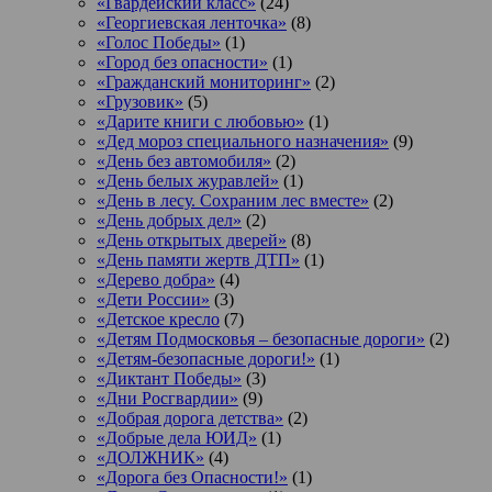
«Гвардейский класс»
(24)
«Георгиевская ленточка»
(8)
«Голос Победы»
(1)
«Город без опасности»
(1)
«Гражданский мониторинг»
(2)
«Грузовик»
(5)
«Дарите книги с любовью»
(1)
«Дед мороз специального назначения»
(9)
«День без автомобиля»
(2)
«День белых журавлей»
(1)
«День в лесу. Сохраним лес вместе»
(2)
«День добрых дел»
(2)
«День открытых дверей»
(8)
«День памяти жертв ДТП»
(1)
«Дерево добра»
(4)
«Дети России»
(3)
«Детское кресло
(7)
«Детям Подмосковья – безопасные дороги»
(2)
«Детям-безопасные дороги!»
(1)
«Диктант Победы»
(3)
«Дни Росгвардии»
(9)
«Добрая дорога детства»
(2)
«Добрые дела ЮИД»
(1)
«ДОЛЖНИК»
(4)
«Дорога без Опасности!»
(1)