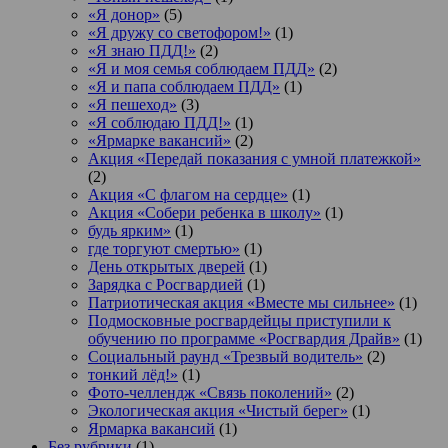
«Я донор»
(5)
«Я дружу со светофором!»
(1)
«Я знаю ПДД!»
(2)
«Я и моя семья соблюдаем ПДД»
(2)
«Я и папа соблюдаем ПДД»
(1)
«Я пешеход»
(3)
«Я соблюдаю ПДД!»
(1)
«Ярмарке вакансий»
(2)
Акция «Передай показания с умной платежкой»
(2)
Акция «С флагом на сердце»
(1)
Акция «Собери ребенка в школу»
(1)
будь ярким»
(1)
где торгуют смертью»
(1)
День открытых дверей
(1)
Зарядка с Росгвардией
(1)
Патриотическая акция «Вместе мы сильнее»
(1)
Подмосковные росгвардейцы приступили к
обучению по программе «Росгвардия Драйв»
(1)
Социальный раунд «Трезвый водитель»
(2)
тонкий лёд!»
(1)
Фото-челлендж «Связь поколений»
(2)
Экологическая акция «Чистый берег»
(1)
Ярмарка вакансий
(1)
Без рубрики
(1)