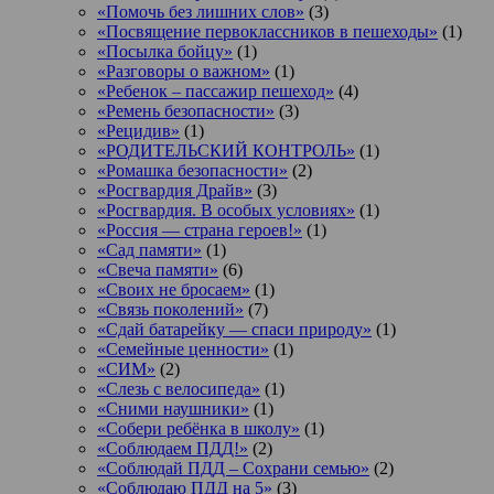
«Помочь без лишних слов»
(3)
«Посвящение первоклассников в пешеходы»
(1)
«Посылка бойцу»
(1)
«Разговоры о важном»
(1)
«Ребенок – пассажир пешеход»
(4)
«Ремень безопасности»
(3)
«Рецидив»
(1)
«РОДИТЕЛЬСКИЙ КОНТРОЛЬ»
(1)
«Ромашка безопасности»
(2)
«Росгвардия Драйв»
(3)
«Росгвардия. В особых условиях»
(1)
«Россия — страна героев!»
(1)
«Сад памяти»
(1)
«Свеча памяти»
(6)
«Своих не бросаем»
(1)
«Связь поколений»
(7)
«Сдай батарейку — спаси природу»
(1)
«Семейные ценности»
(1)
«СИМ»
(2)
«Слезь с велосипеда»
(1)
«Сними наушники»
(1)
«Собери ребёнка в школу»
(1)
«Соблюдаем ПДД!»
(2)
«Соблюдай ПДД – Сохрани семью»
(2)
«Соблюдаю ПДД на 5»
(3)