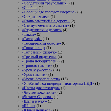
«Солдатский треугольник»
(1)
«Сообщи
(1)
«Сообщи где торгуют смертью»
(3)
«Сохраним лес»
(1)
«Стань заметней на дороге»
(2)
«Стимул мечты это сам ты»
(1)
«Студенческий десант»
(4)
«Такси»
(5)
«Тахограф»
(11)
«Технический осмотр»
(6)
«Тонкий лед»
(1)
«Тот самый физрук»
(1)
«Трезвый водитель»
(4)
«Тропа победителей»
(2)
«Тропою памяти»
(1)
«Урок Мужества»
(51)
«Урок памяти»
(1)
«Уроки безопасности»
(15)
«Учебный год впереди – повторяем ПДД»
(1)
«Цветы для автоледи»
(1)
«Чистое поколение»
(2)
«Читаем Сараева»
(1)
«Шаг в науку»
(1)
«Шанс»
(1)
«Юный пешеход»
(1)