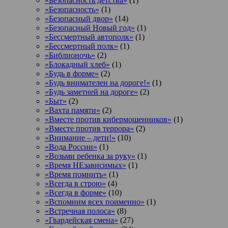
«Безопасность детства»
(1)
«Безопасность»
(1)
«Безопасный двор»
(14)
«Безопасный Новый год»
(1)
«Бессмертный автополк»
(1)
«Бессмертный полк»
(1)
«Библионочь»
(2)
«Блокадный хлеб»
(1)
«Будь в форме»
(2)
«Будь внимателен на дороге!»
(1)
«Будь заметней на дороге»
(2)
«Быт»
(2)
«Вахта памяти»
(2)
«Вместе против кибермошенников»
(1)
«Вместе против террора»
(2)
«Внимание – дети!»
(10)
«Вода России»
(1)
«Возьми ребенка за руку»
(1)
«Время НЕзависимых»
(1)
«Время помнить»
(1)
«Всегда в строю»
(4)
«Всегда в форме»
(10)
«Вспомним всех поименно»
(1)
«Встречная полоса»
(8)
«Гвардейская смена»
(27)