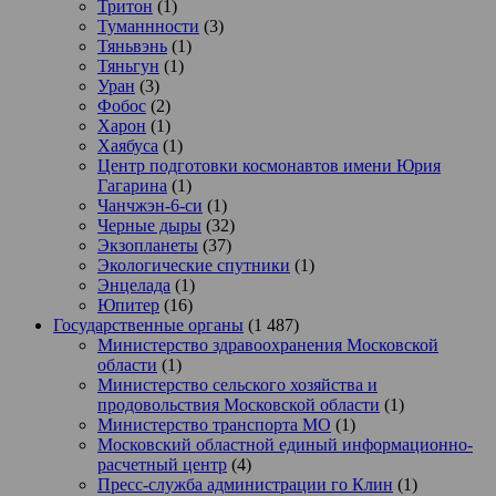
Тритон
(1)
Туманнности
(3)
Тяньвэнь
(1)
Тяньгун
(1)
Уран
(3)
Фобос
(2)
Харон
(1)
Хаябуса
(1)
Центр подготовки космонавтов имени Юрия
Гагарина
(1)
Чанчжэн-6-си
(1)
Черные дыры
(32)
Экзопланеты
(37)
Экологические спутники
(1)
Энцелада
(1)
Юпитер
(16)
Государственные органы
(1 487)
Министерство здравоохранения Московской
области
(1)
Министерство сельского хозяйства и
продовольствия Московской области
(1)
Министерство транспорта МО
(1)
Московский областной единый информационно-
расчетный центр
(4)
Пресс-служба администрации го Клин
(1)