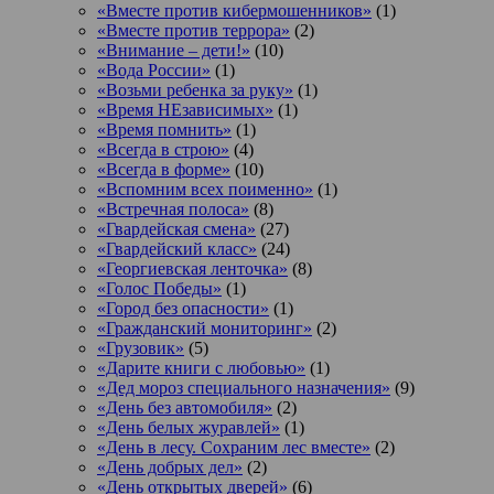
«Вместе против кибермошенников»
(1)
«Вместе против террора»
(2)
«Внимание – дети!»
(10)
«Вода России»
(1)
«Возьми ребенка за руку»
(1)
«Время НЕзависимых»
(1)
«Время помнить»
(1)
«Всегда в строю»
(4)
«Всегда в форме»
(10)
«Вспомним всех поименно»
(1)
«Встречная полоса»
(8)
«Гвардейская смена»
(27)
«Гвардейский класс»
(24)
«Георгиевская ленточка»
(8)
«Голос Победы»
(1)
«Город без опасности»
(1)
«Гражданский мониторинг»
(2)
«Грузовик»
(5)
«Дарите книги с любовью»
(1)
«Дед мороз специального назначения»
(9)
«День без автомобиля»
(2)
«День белых журавлей»
(1)
«День в лесу. Сохраним лес вместе»
(2)
«День добрых дел»
(2)
«День открытых дверей»
(6)