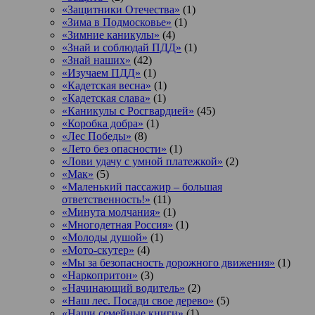
«Защитники Отечества»
(1)
«Зима в Подмосковье»
(1)
«Зимние каникулы»
(4)
«Знай и соблюдай ПДД»
(1)
«Знай наших»
(42)
«Изучаем ПДД»
(1)
«Кадетская весна»
(1)
«Кадетская слава»
(1)
«Каникулы с Росгвардией»
(45)
«Коробка добра»
(1)
«Лес Победы»
(8)
«Лето без опасности»
(1)
«Лови удачу с умной платежкой»
(2)
«Мак»
(5)
«Маленький пассажир – большая
ответственность!»
(11)
«Минута молчания»
(1)
«Многодетная Россия»
(1)
«Молоды душой»
(1)
«Мото-скутер»
(4)
«Мы за безопасность дорожного движения»
(1)
«Наркопритон»
(3)
«Начинающий водитель»
(2)
«Наш лес. Посади свое дерево»
(5)
«Наши семейные книги»
(1)