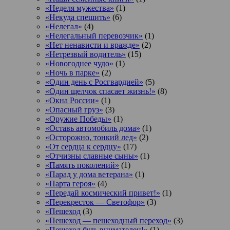
«Неделя мужества»
(1)
«Некуда спешить»
(6)
«Нелегал»
(4)
«Нелегальный перевозчик»
(1)
«Нет ненависти и вражде»
(2)
«Нетрезвый водитель»
(15)
«Новогоднее чудо»
(1)
«Ночь в парке»
(2)
«Один день с Росгвардией»
(5)
«Один щелчок спасает жизнь!»
(8)
«Окна России»
(1)
«Опасный груз»
(3)
«Оружие Победы»
(1)
«Оставь автомобиль дома»
(1)
«Осторожно, тонкий лед»
(2)
«От сердца к сердцу»
(17)
«Отчизны славные сыны»
(1)
«Память поколений»
(1)
«Парад у дома ветерана»
(1)
«Парта героя»
(4)
«Передай космический привет!»
(1)
«Перекресток — Светофор»
(3)
«Пешеход
(3)
«Пешеход — пешеходный переход»
(3)
«Пешеход будь внимателен!»
(1)