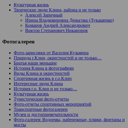
Культурная жизнь
Творческие люди Клина, района и не только
Алексей Заричный
Ирина Владимировна Деньгова (Лукашенко)
Комаров Андрей Александрович
Виктор Степанович Никаноров
Фотогалереи
Фото-зарисовки от Василия Кузьмина
Природа г.Клин, окрестностей и не только…
Братья наши меньшие
История Клина в фотографиях
Виды Клина и окрестностей
Спортивная жизнь в г.о.Клин
Интересные люди Клина
История г.о. Клин и не только…
Культурная жизнь
Туристические фото-отчеты
Фото-отчеты спортивных мероприятий
Транспортные фотогалереи
Музеи и достопримечательности
Фото-галерея: Водоемы, набережные, пляжи, фонтаны и
мосты