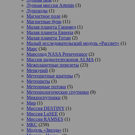
Лунная миссия Artemis
(3)
Луноходы
(1)
Магнитное поле
(4)
Магнитные бури
(11)
Малая планета Ганимед
(1)
Малая планета Европа
(6)
Малая планета Титан
(2)
Малый исследовательский модуль «Рассвет»
(1)
Марс
(34)
Марсоход NASA Perseverance
(2)
Массив радиотелескопов ALMA
(1)
Межпланетные перелеты
(23)
Меркурий
(3)
Метеоритные кратеры
(7)
Метеориты
(3)
Метеорные потоки
(5)
Метеорологические спутники
(9)
Микроспутники
(3)
Мир
(1)
Миссия DESTINY
(1)
Миссия LuSEE
(1)
Миссия RAMSES
(1)
МКС
(259)
Модуль «Звезда»
(1)