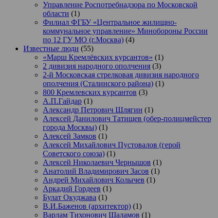
Управление Роспотребнадзора по Московской
области
(1)
Филиал ФГБУ «Центральное жилищно-
коммунальное управление» Минобороны России
по 12 ГУ МО (г.Москва)
(4)
Известные люди
(55)
«Марш Кремлёвских курсантов»
(1)
2 дивизия народного ополчения
(3)
2-й Московская стрелковая дивизия народного
ополчения (Сталинского района)
(1)
800 Кремлевских курсантов
(3)
А.П.Гайдар
(1)
Александр Петрович Шлягин
(1)
Алексей Данилович Татищев (обер-полицмейстер
города Москвы)
(1)
Алексей Замков
(1)
Алексей Михайлович Пустовалов (герой
Советского союза)
(1)
Алексей Николаевич Чернышов
(1)
Анатолий Владимирович Засов
(1)
Андрей Михайлович Колычев
(1)
Аркадий Гордеев
(1)
Булат Окуджава
(1)
В.И.Баженов (архитектор)
(1)
Варлам Тихонович Шаламов
(1)