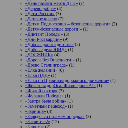
«День памяти жертв ДТП»
(1)
«Дерево добра»
(4)
«Дети России»
(3)
«Детское кресло
(7)
«Детям Подмосковья – безопасные дороги»
(2)
«Детям-безопасные дороги!»
(1)
«Диктант Победы»
(3)
«Дни Росгвардии»
(9)
«Добрая дорога детства»
(2)
«Добрые дела ЮИД»
(1)
«ДОЛЖНИК»
(4)
«Дорога без Опасности!»
(1)
«Древо Сталинграда»
(1)
«Елка желаний»
(6)
«Ёлка ПДД»
(1)
«Елка по Правилам дорожного движения»
(1)
«Железная дорОга. Жизнь дорогА!»
(1)
«Жилой сектор»
(2)
«Журавли Победы»
(1)
«Завтра была война»
(1)
«Заметный пешеход»
(1)
«Зарница»
(3)
«Зарядка со стражем порядка»
(3)
«Засветись!»
(12)
«Защита»
(2)