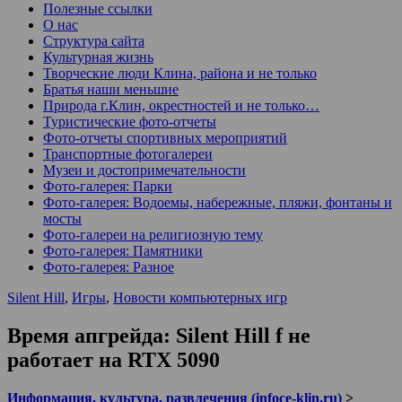
Полезные ссылки
О нас
Структура сайта
Культурная жизнь
Творческие люди Клина, района и не только
Братья наши меньшие
Природа г.Клин, окрестностей и не только…
Туристические фото-отчеты
Фото-отчеты спортивных мероприятий
Транспортные фотогалереи
Музеи и достопримечательности
Фото-галерея: Парки
Фото-галерея: Водоемы, набережные, пляжи, фонтаны и
мосты
Фото-галереи на религиозную тему
Фото-галерея: Памятники
Фото-галерея: Разное
Silent Hill
,
Игры
,
Новости компьютерных игр
Время апгрейда: Silent Hill f не
работает на RTX 5090
Информация, культура, развлечения (infoce-klin.ru)
>