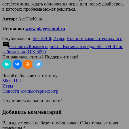
остаётся лишь ждать обновления игры или новых драйверов,
в которых проблема может решиться.
Автор:
AceTheKing
Источник:
www.playground.ru
Опубликовано
Silent Hill
,
Игры
,
Новости компьютерных игр
comment
Оставить Комментарий
на Время апгрейда: Silent Hill f не
работает на RTX 5090
Понравилась статья? Поддержите нас!
Читайте больше на эту тему:
Silent Hill
Игры
Новости компьютерных игр
Подпишись на наши новости!
Добавить комментарий
Ваш адрес email не будет опубликован.
Обязательные поля
помечены
*