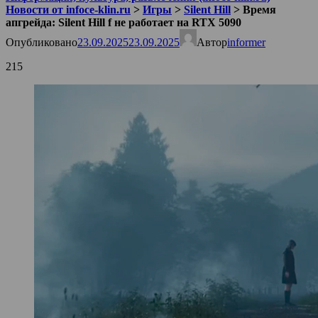
Новости от infoce-klin.ru
>
Игры
>
Silent Hill
>
Время
апгрейда: Silent Hill f не работает на RTX 5090
Опубликовано
23.09.2025
23.09.2025
Автор
informer
215