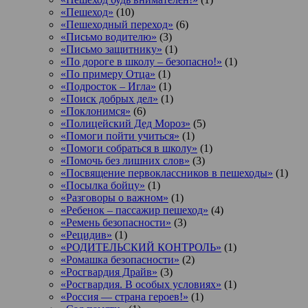
«Пешеход»
(10)
«Пешеходный переход»
(6)
«Письмо водителю»
(3)
«Письмо защитнику»
(1)
«По дороге в школу – безопасно!»
(1)
«По примеру Отца»
(1)
«Подросток ‒ Игла»
(1)
«Поиск добрых дел»
(1)
«Поклонимся»
(6)
«Полицейский Дед Мороз»
(5)
«Помоги пойти учиться»
(1)
«Помоги собраться в школу»
(1)
«Помочь без лишних слов»
(3)
«Посвящение первоклассников в пешеходы»
(1)
«Посылка бойцу»
(1)
«Разговоры о важном»
(1)
«Ребенок – пассажир пешеход»
(4)
«Ремень безопасности»
(3)
«Рецидив»
(1)
«РОДИТЕЛЬСКИЙ КОНТРОЛЬ»
(1)
«Ромашка безопасности»
(2)
«Росгвардия Драйв»
(3)
«Росгвардия. В особых условиях»
(1)
«Россия — страна героев!»
(1)