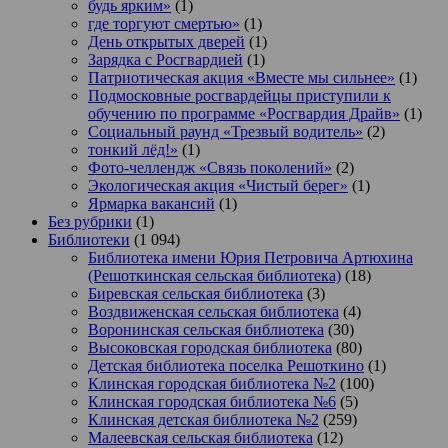
будь ярким»
(1)
где торгуют смертью»
(1)
День открытых дверей
(1)
Зарядка с Росгвардией
(1)
Патриотическая акция «Вместе мы сильнее»
(1)
Подмосковные росгвардейцы приступили к
обучению по программе «Росгвардия Драйв»
(1)
Социальный раунд «Трезвый водитель»
(2)
тонкий лёд!»
(1)
Фото-челлендж «Связь поколений»
(2)
Экологическая акция «Чистый берег»
(1)
Ярмарка вакансий
(1)
Без рубрики
(1)
Библиотеки
(1 094)
Библиотека имени Юрия Петровича Артюхина
(Решоткинская сельская библиотека)
(18)
Биревская сельская библиотека
(3)
Воздвиженская сельская библиотека
(4)
Воронинская сельская библиотека
(30)
Высоковская городская библиотека
(80)
Детская библиотека поселка Решоткино
(1)
Клинская городская библиотека №2
(100)
Клинская городская библиотека №6
(5)
Клинская детская библиотека №2
(259)
Малеевская сельская библиотека
(12)