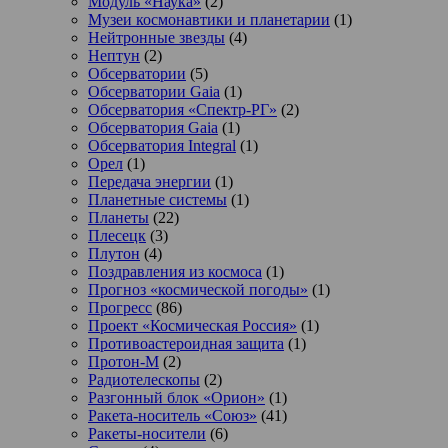
Модуль «Наука»
(2)
Музеи космонавтики и планетарии
(1)
Нейтронные звезды
(4)
Нептун
(2)
Обсерватории
(5)
Обсерватории Gaia
(1)
Обсерватория «Спектр-РГ»
(2)
Обсерватория Gaia
(1)
Обсерватория Integral
(1)
Орел
(1)
Передача энергии
(1)
Планетные системы
(1)
Планеты
(22)
Плесецк
(3)
Плутон
(4)
Поздравления из космоса
(1)
Прогноз «космической погоды»
(1)
Прогресс
(86)
Проект «Космическая Россия»
(1)
Противоастероидная защита
(1)
Протон-М
(2)
Радиотелескопы
(2)
Разгонный блок «Орион»
(1)
Ракета-носитель «Союз»
(41)
Ракеты-носители
(6)