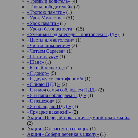
«Трезвый водитель»
(4)
«Тропа победителей»
(2)
«Тропою памяти»
(1)
«Урок Мужества»
(51)
«Урок памяти»
(1)
«Уроки безопасности»
(15)
«Учебный год впереди – повторяем ПДД»
(1)
«Цветы для автоледи»
(1)
«Чистое поколение»
(2)
«Читаем Сараева»
(1)
«Шаг в науку»
(1)
«Шанс»
(1)
«Юный пешеход»
(1)
«Я донор»
(5)
«Я дружу со светофором!»
(1)
«Я знаю ПДД!»
(2)
«Я и моя семья соблюдаем ПДД»
(2)
«Я и папа соблюдаем ПДД»
(1)
«Я пешеход»
(3)
«Я соблюдаю ПДД!»
(1)
«Ярмарке вакансий»
(2)
Акция «Передай показания с умной платежкой»
(2)
Акция «С флагом на сердце»
(1)
Акция «Собери ребенка в школу»
(1)