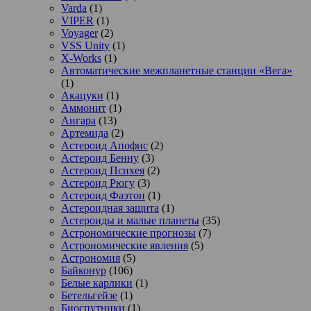
Varda
(1)
VIPER
(1)
Voyager
(2)
VSS Unity
(1)
X-Works
(1)
Автоматические межпланетные станции «Вега»
(1)
Акацуки
(1)
Аммонит
(1)
Ангара
(13)
Артемида
(2)
Астероид Апофис
(2)
Астероид Бенну
(3)
Астероид Психея
(2)
Астероид Рюгу
(3)
Астероид Фаэтон
(1)
Астероидная защита
(1)
Астероиды и малые планеты
(35)
Астрономические прогнозы
(7)
Астрономические явления
(5)
Астрономия
(5)
Байконур
(106)
Белые карлики
(1)
Бетельгейзе
(1)
Биоспутники
(1)