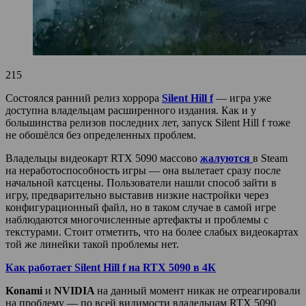
215
Состоялся ранний релиз хоррора
Silent Hill f
— игра уже
доступна владельцам расширенного издания. Как и у
большинства релизов последних лет, запуск Silent Hill f тоже
не обошёлся без определенных проблем.
Владельцы видеокарт RTX 5090 массово
жалуются
в Steam
на неработоспособность игры — она вылетает сразу после
начальной катсцены. Пользователи нашли способ зайти в
игру, предварительно выставив низкие настройки через
конфигурационный файл, но в таком случае в самой игре
наблюдаются многочисленные артефакты и проблемы с
текстурами. Стоит отметить, что на более слабых видеокартах
той же линейки такой проблемы нет.
Как работает Silent Hill f на RTX 5090 в 4К
Konami
и
NVIDIA
на данный момент никак не отреагировали
на проблему — по всей видимости владельцам RTX 5090