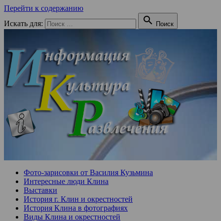
Перейти к содержанию

Искать для:
Поиск
Фото-зарисовки от Василия Кузьмина
Интересные люди Клина
Выставки
История г. Клин и окрестностей
История Клина в фотографиях
Виды Клина и окрестностей