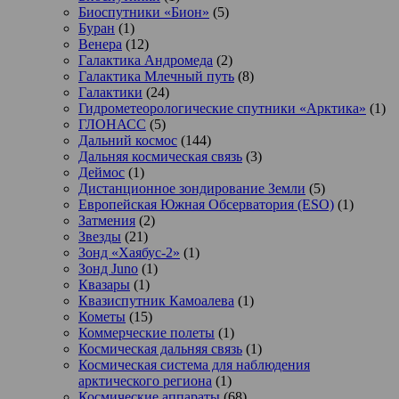
Биоспутники «Бион»
(5)
Буран
(1)
Венера
(12)
Галактика Андромеда
(2)
Галактика Млечный путь
(8)
Галактики
(24)
Гидрометеорологические спутники «Арктика»
(1)
ГЛОНАСС
(5)
Дальний космос
(144)
Дальняя космическая связь
(3)
Деймос
(1)
Дистанционное зондирование Земли
(5)
Европейская Южная Обсерватория (ESO)
(1)
Затмения
(2)
Звезды
(21)
Зонд «Хаябус-2»
(1)
Зонд Juno
(1)
Квазары
(1)
Квазиспутник Камоалева
(1)
Кометы
(15)
Коммерческие полеты
(1)
Космическая дальняя связь
(1)
Космическая система для наблюдения
арктического региона
(1)
Космические аппараты
(68)