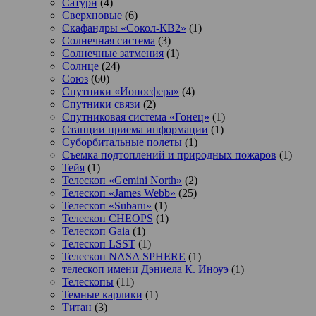
Сатурн
(4)
Сверхновые
(6)
Скафандры «Сокол-КВ2»
(1)
Солнечная система
(3)
Солнечные затмения
(1)
Солнце
(24)
Союз
(60)
Спутники «Ионосфера»
(4)
Спутники связи
(2)
Спутниковая система «Гонец»
(1)
Станции приема информации
(1)
Суборбитальные полеты
(1)
Съемка подтоплений и природных пожаров
(1)
Тейя
(1)
Телескоп «Gemini North»
(2)
Телескоп «James Webb»
(25)
Телескоп «Subaru»
(1)
Телескоп CHEOPS
(1)
Телескоп Gaia
(1)
Телескоп LSST
(1)
Телескоп NASA SPHERE
(1)
телескоп имени Дэниела К. Иноуэ
(1)
Телескопы
(11)
Темные карлики
(1)
Титан
(3)