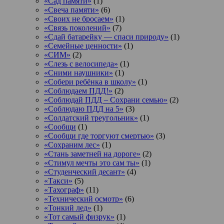
«Сад памяти»
(1)
«Свеча памяти»
(6)
«Своих не бросаем»
(1)
«Связь поколений»
(7)
«Сдай батарейку — спаси природу»
(1)
«Семейные ценности»
(1)
«СИМ»
(2)
«Слезь с велосипеда»
(1)
«Сними наушники»
(1)
«Собери ребёнка в школу»
(1)
«Соблюдаем ПДД!»
(2)
«Соблюдай ПДД – Сохрани семью»
(2)
«Соблюдаю ПДД на 5»
(3)
«Солдатский треугольник»
(1)
«Сообщи
(1)
«Сообщи где торгуют смертью»
(3)
«Сохраним лес»
(1)
«Стань заметней на дороге»
(2)
«Стимул мечты это сам ты»
(1)
«Студенческий десант»
(4)
«Такси»
(5)
«Тахограф»
(11)
«Технический осмотр»
(6)
«Тонкий лед»
(1)
«Тот самый физрук»
(1)