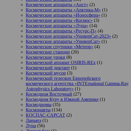
Космические аппараты «Аист»
(2)
Космические аппараты «Арктика-М»
(1)
Космические аппараты «Ионосфера»
(1)
Космические аппараты «Космос»
(3)
Космические аппараты «Луна»
(14)
Космические аппараты «Ресурс-П»
(4)
Космические аппараты «УниверСат-2023»
(2)
Космические аппараты «УниверСат»
(1)
Космические спутники «Метеор»
(4)
Космические станции
(20)
Космические уроки
(8)
Космический аппарат OSIRIS-REx
(1)
Космический диктант
(1)
Космический мусор
(3)
Космический телескоп Европейского
космического агентства «INTErnational Gamma-Ray
Astrophysics Laboratory»
(1)
Космодром Восточный
(27)
Космодром Куру в Южной Америке
(1)
Космодромы
(35)
Космонавты
(134)
КОСПАС-САРСАТ
(2)
Ланьюэ
(1)
Луна
(56)
Лунная база
(1)