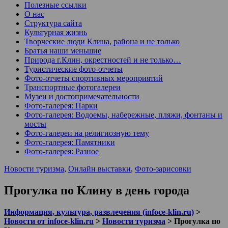
Полезные ссылки
О нас
Структура сайта
Культурная жизнь
Творческие люди Клина, района и не только
Братья наши меньшие
Природа г.Клин, окрестностей и не только…
Туристические фото-отчеты
Фото-отчеты спортивных мероприятий
Транспортные фотогалереи
Музеи и достопримечательности
Фото-галерея: Парки
Фото-галерея: Водоемы, набережные, пляжи, фонтаны и
мосты
Фото-галереи на религиозную тему
Фото-галерея: Памятники
Фото-галерея: Разное
Новости туризма
,
Онлайн выставки
,
Фото-зарисовки
Прогулка по Клину в день города
Информация, культура, развлечения (infoce-klin.ru)
>
Новости от infoce-klin.ru
>
Новости туризма
>
Прогулка по