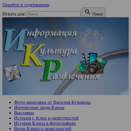
Перейти к содержанию

Искать для:
Поиск
Фото-зарисовки от Василия Кузьмина
Интересные люди Клина
Выставки
История г. Клин и окрестностей
История Клина в фотографиях
Виды Клина и окрестностей