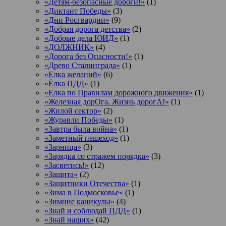
«Детям-безопасные дороги!»
(1)
«Диктант Победы»
(3)
«Дни Росгвардии»
(9)
«Добрая дорога детства»
(2)
«Добрые дела ЮИД»
(1)
«ДОЛЖНИК»
(4)
«Дорога без Опасности!»
(1)
«Древо Сталинграда»
(1)
«Елка желаний»
(6)
«Ёлка ПДД»
(1)
«Елка по Правилам дорожного движения»
(1)
«Железная дорОга. Жизнь дорогА!»
(1)
«Жилой сектор»
(2)
«Журавли Победы»
(1)
«Завтра была война»
(1)
«Заметный пешеход»
(1)
«Зарница»
(3)
«Зарядка со стражем порядка»
(3)
«Засветись!»
(12)
«Защита»
(2)
«Защитники Отечества»
(1)
«Зима в Подмосковье»
(1)
«Зимние каникулы»
(4)
«Знай и соблюдай ПДД»
(1)
«Знай наших»
(42)