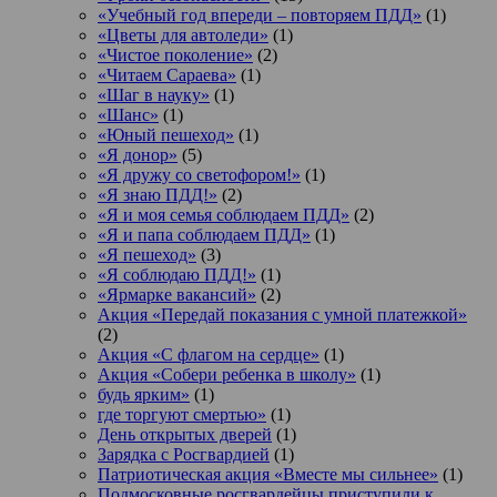
«Учебный год впереди – повторяем ПДД»
(1)
«Цветы для автоледи»
(1)
«Чистое поколение»
(2)
«Читаем Сараева»
(1)
«Шаг в науку»
(1)
«Шанс»
(1)
«Юный пешеход»
(1)
«Я донор»
(5)
«Я дружу со светофором!»
(1)
«Я знаю ПДД!»
(2)
«Я и моя семья соблюдаем ПДД»
(2)
«Я и папа соблюдаем ПДД»
(1)
«Я пешеход»
(3)
«Я соблюдаю ПДД!»
(1)
«Ярмарке вакансий»
(2)
Акция «Передай показания с умной платежкой»
(2)
Акция «С флагом на сердце»
(1)
Акция «Собери ребенка в школу»
(1)
будь ярким»
(1)
где торгуют смертью»
(1)
День открытых дверей
(1)
Зарядка с Росгвардией
(1)
Патриотическая акция «Вместе мы сильнее»
(1)
Подмосковные росгвардейцы приступили к