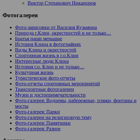
Виктор Степанович Никаноров
Фотогалереи
Фото-зарисовки от Василия Кузьмина
Природа г.Клин, окрестностей и не только…
Братья наши меньшие
История Клина в фотографиях
Виды Клина и окрестностей
Спортивная жизнь в г.о.Клин
Интересные люди Клина
История г.о. Клин и не только…
Культурная жизнь
Туристические фото-отчеты
Фото-отчеты спортивных мероприятий
Транспортные фотогалереи
Музеи и достопримечательности
Фото-галерея: Водоемы, набережные, пляжи, фонтаны и
мосты
Фото-галерея: Парки
Фото-галереи на религиозную тему
Фото-галерея: Памятники
Фото-галерея: Разное