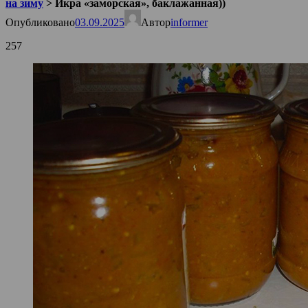
на зиму
>
Икра «заморская», баклажанная))
Опубликовано
03.09.2025
Автор
informer
257