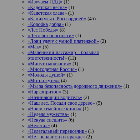
«Изучаем ПДД»
(1)
«Кадетская весна»
(1)
«Кадетская слава»
(1)
«Каникулы с Росгвардией»
(45)
«Коробка добра»
(1)
«Лес Победы»
(8)
«Лето без опасности»
(1)
«Лови удачу с умной платежкой»
(2)
«Мак»
(5)
«Маленький пассажир – большая
ответственность!»
(11)
«Минута молчания»
(1)
«Многодетная Россия»
(1)
«Молоды душой»
(1)
«Мото-скутер»
(4)
«Мы за безопасность дорожного движения»
(1)
«Наркопритон»
(3)
«Начинающий водитель»
(2)
«Наш лес. Посади свое дерево»
(5)
«Наши семейные книги»
(1)
«Неделя мужества»
(1)
«Некуда спешить»
(6)
«Нелегал»
(4)
«Нелегальный перевозчик»
(1)
«Нет ненависти и вражде»
(2)