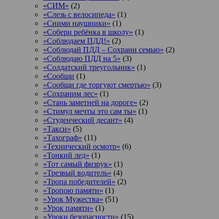
«СИМ»
(2)
«Слезь с велосипеда»
(1)
«Сними наушники»
(1)
«Собери ребёнка в школу»
(1)
«Соблюдаем ПДД!»
(2)
«Соблюдай ПДД – Сохрани семью»
(2)
«Соблюдаю ПДД на 5»
(3)
«Солдатский треугольник»
(1)
«Сообщи
(1)
«Сообщи где торгуют смертью»
(3)
«Сохраним лес»
(1)
«Стань заметней на дороге»
(2)
«Стимул мечты это сам ты»
(1)
«Студенческий десант»
(4)
«Такси»
(5)
«Тахограф»
(11)
«Технический осмотр»
(6)
«Тонкий лед»
(1)
«Тот самый физрук»
(1)
«Трезвый водитель»
(4)
«Тропа победителей»
(2)
«Тропою памяти»
(1)
«Урок Мужества»
(51)
«Урок памяти»
(1)
«Уроки безопасности»
(15)