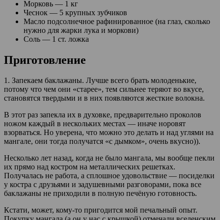
Морковь — 1 кг
Чеснок — 5 крупных зубчиков
Масло подсолнечное рафинированное (на глаз, сколько
нужно для жарки лука и моркови)
Соль — 1 ст. ложка
Приготовление
1. Запекаем баклажаны. Лучше всего брать молоденькие,
потому что чем они «старее», тем сильнее теряют во вкусе,
становятся твердыми и в них появляются жесткие волокна.
В этот раз запекла их в духовке, предварительно проколов
ножом каждый в нескольких местах — иначе норовят
взорваться. Но уверена, что можно это делать и над углями на
мангале, они тогда получатся «с дымком», очень вкусно)).
Несколько лет назад, когда не было мангала, мы вообще пекли
их прямо над костром на металлических решетках.
Получалась не работа, а сплошное удовольствие — посиделки
у костра с друзьями и задушевными разговорами, пока все
баклажаны не приходили в полную печёную готовность.
Кстати, может, кому-то пригодится мой печальный опыт.
Покупку мангала (а он у нас с крышкой) отмечали вселенским