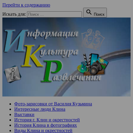
Перейти к содержанию

Искать для:
Поиск
Фото-зарисовки от Василия Кузьмина
Интересные люди Клина
Выставки
История г. Клин и окрестностей
История Клина в фотографиях
Виды Клина и окрестностей