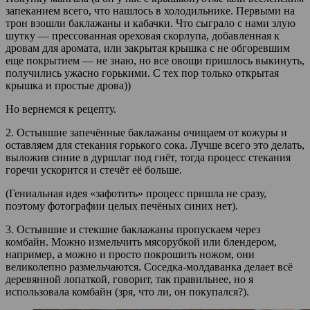
запеканием всего, что нашлось в холодильнике. Первыми на
трон взошли баклажаны и кабачки. Что сыграло с нами злую
шутку — прессованная ореховая скорлупа, добавленная к
дровам для аромата, или закрытая крышка с не обгоревшим
еще покрытием — не знаю, но все овощи пришлось выкинуть,
получились ужасно горькими. С тех пор только открытая
крышка и простые дрова))
Но вернемся к рецепту.
2. Остывшие запечённые баклажаны очищаем от кожуры и
оставляем для стекания горького сока. Лучше всего это делать,
выложив синие в дуршлаг под гнёт, тогда процесс стекания
горечи ускорится и стечёт её больше.
(Гениальная идея «зафотить» процесс пришла не сразу,
поэтому фотографии целых печёных синих нет).
3. Остывшие и стекшие баклажаны пропускаем через
комбайн. Можно измельчить мясорубкой или блендером,
например, а можно и просто покрошить ножом, они
великолепно размельчаются. Соседка-молдаванка делает всё
деревянной лопаткой, говорит, так правильнее, но я
использовала комбайн (зря, что ли, он покупался?).