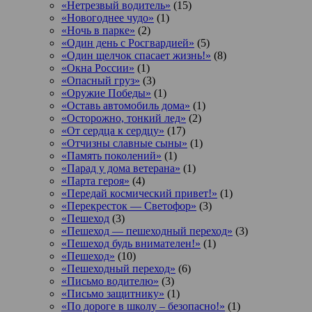
«Нетрезвый водитель»
(15)
«Новогоднее чудо»
(1)
«Ночь в парке»
(2)
«Один день с Росгвардией»
(5)
«Один щелчок спасает жизнь!»
(8)
«Окна России»
(1)
«Опасный груз»
(3)
«Оружие Победы»
(1)
«Оставь автомобиль дома»
(1)
«Осторожно, тонкий лед»
(2)
«От сердца к сердцу»
(17)
«Отчизны славные сыны»
(1)
«Память поколений»
(1)
«Парад у дома ветерана»
(1)
«Парта героя»
(4)
«Передай космический привет!»
(1)
«Перекресток — Светофор»
(3)
«Пешеход
(3)
«Пешеход — пешеходный переход»
(3)
«Пешеход будь внимателен!»
(1)
«Пешеход»
(10)
«Пешеходный переход»
(6)
«Письмо водителю»
(3)
«Письмо защитнику»
(1)
«По дороге в школу – безопасно!»
(1)