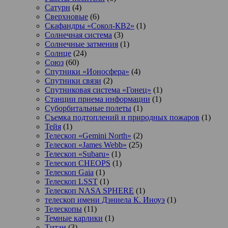
Сатурн
(4)
Сверхновые
(6)
Скафандры «Сокол-КВ2»
(1)
Солнечная система
(3)
Солнечные затмения
(1)
Солнце
(24)
Союз
(60)
Спутники «Ионосфера»
(4)
Спутники связи
(2)
Спутниковая система «Гонец»
(1)
Станции приема информации
(1)
Суборбитальные полеты
(1)
Съемка подтоплений и природных пожаров
(1)
Тейя
(1)
Телескоп «Gemini North»
(2)
Телескоп «James Webb»
(25)
Телескоп «Subaru»
(1)
Телескоп CHEOPS
(1)
Телескоп Gaia
(1)
Телескоп LSST
(1)
Телескоп NASA SPHERE
(1)
телескоп имени Дэниела К. Иноуэ
(1)
Телескопы
(11)
Темные карлики
(1)
Титан
(3)