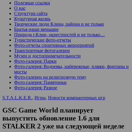
Полезные ссылки
О нас
Структура сайта
Культурная жизнь
Творческие люди Клина, района и не только
Братья наши меньшие
Природа г.Клин, окрестностей и не только…
Туристические фото-отчеты
Фото-отчеты спортивных мероприятий
Транспортные фотогалереи
Музеи и достопримечательности
Фото-галерея: Парки
Фото-галерея: Водоемы, набережные, пляжи, фонтаны и
мосты
Фото-галереи на религиозную тему
Фото-галерея: Памятники
Фото-галерея: Разное
S.T.A.L.K.E.R.
,
Игры
,
Новости компьютерных игр
GSC Game World планирует
выпустить обновление 1.6 для
STALKER 2 уже на следующей неделе