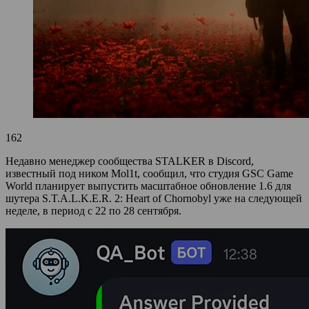
162
Недавно менеджер сообщества STALKER в Discord,
известный под ником Mol1t, сообщил, что студия GSC Game
World планирует выпустить масштабное обновление 1.6 для
шутера S.T.A.L.K.E.R. 2: Heart of Chornobyl уже на следующей
неделе, в период с 22 по 28 сентября.