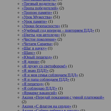
«Трезвый водитель»
(4)
«Тропа победителей»
(2)
«Тропою памяти»
(1)
«Урок Мужества»
(51)
«Урок памяти»
(1)
«Уроки безопасности»
(15)
«Учебный год впереди – повторяем ПДД»
(1)
«Цветы для автоледи»
(1)
«Чистое поколение»
(2)
«Читаем Сараева»
(1)
«Шаг в науку»
(1)
«Шанс»
(1)
«Юный пешеход»
(1)
«Я донор»
(5)
«Я дружу со светофором!»
(1)
«Я знаю ПДД!»
(2)
«Я и моя семья соблюдаем ПДД»
(2)
«Я и папа соблюдаем ПДД»
(1)
«Я пешеход»
(3)
«Я соблюдаю ПДД!»
(1)
«Ярмарке вакансий»
(2)
Акция «Передай показания с умной платежкой»
(2)
Акция «С флагом на сердце»
(1)
Акция «Собери ребенка в школу»
(1)