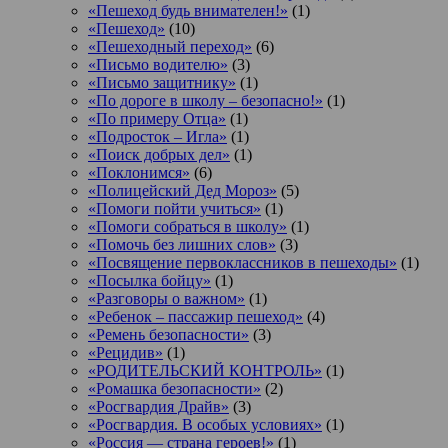
«Пешеход будь внимателен!»
(1)
«Пешеход»
(10)
«Пешеходный переход»
(6)
«Письмо водителю»
(3)
«Письмо защитнику»
(1)
«По дороге в школу – безопасно!»
(1)
«По примеру Отца»
(1)
«Подросток ‒ Игла»
(1)
«Поиск добрых дел»
(1)
«Поклонимся»
(6)
«Полицейский Дед Мороз»
(5)
«Помоги пойти учиться»
(1)
«Помоги собраться в школу»
(1)
«Помочь без лишних слов»
(3)
«Посвящение первоклассников в пешеходы»
(1)
«Посылка бойцу»
(1)
«Разговоры о важном»
(1)
«Ребенок – пассажир пешеход»
(4)
«Ремень безопасности»
(3)
«Рецидив»
(1)
«РОДИТЕЛЬСКИЙ КОНТРОЛЬ»
(1)
«Ромашка безопасности»
(2)
«Росгвардия Драйв»
(3)
«Росгвардия. В особых условиях»
(1)
«Россия — страна героев!»
(1)