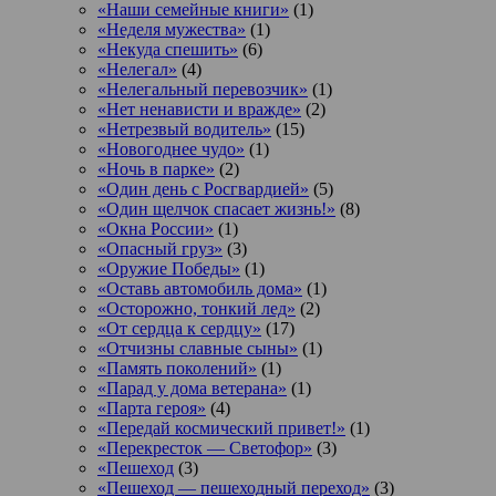
«Наши семейные книги»
(1)
«Неделя мужества»
(1)
«Некуда спешить»
(6)
«Нелегал»
(4)
«Нелегальный перевозчик»
(1)
«Нет ненависти и вражде»
(2)
«Нетрезвый водитель»
(15)
«Новогоднее чудо»
(1)
«Ночь в парке»
(2)
«Один день с Росгвардией»
(5)
«Один щелчок спасает жизнь!»
(8)
«Окна России»
(1)
«Опасный груз»
(3)
«Оружие Победы»
(1)
«Оставь автомобиль дома»
(1)
«Осторожно, тонкий лед»
(2)
«От сердца к сердцу»
(17)
«Отчизны славные сыны»
(1)
«Память поколений»
(1)
«Парад у дома ветерана»
(1)
«Парта героя»
(4)
«Передай космический привет!»
(1)
«Перекресток — Светофор»
(3)
«Пешеход
(3)
«Пешеход — пешеходный переход»
(3)