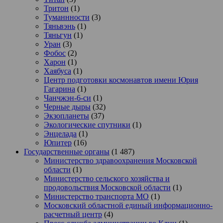
Тритон
(1)
Туманнности
(3)
Тяньвэнь
(1)
Тяньгун
(1)
Уран
(3)
Фобос
(2)
Харон
(1)
Хаябуса
(1)
Центр подготовки космонавтов имени Юрия
Гагарина
(1)
Чанчжэн-6-си
(1)
Черные дыры
(32)
Экзопланеты
(37)
Экологические спутники
(1)
Энцелада
(1)
Юпитер
(16)
Государственные органы
(1 487)
Министерство здравоохранения Московской
области
(1)
Министерство сельского хозяйства и
продовольствия Московской области
(1)
Министерство транспорта МО
(1)
Московский областной единый информационно-
расчетный центр
(4)