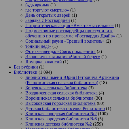
будь ярким»
(1)
где торгуют смертью»
(1)
День открытых дверей
(1)
Зарядка с Росгвардией
(1)
Патриотическая акция «Вместе мы сильнее»
(1)
Подмосковные росгвардейцы приступили к
обучению по программе «Росгвардия Драйв»
(1)
Социальный раунд «Трезвый водитель»
(2)
тонкий лёд!»
(1)
Фото-челлендж «Связь поколений»
(2)
Экологическая акция «Чистый берег»
(1)
Ярмарка вакансий
(1)
Без рубрики
(1)
Библиотеки
(1 094)
Библиотека имени Юрия Петровича Артюхина
(Решоткинская сельская библиотека)
(18)
Биревская сельская библиотека
(3)
Воздвиженская сельская библиотека
(4)
Воронинская сельская библиотека
(30)
Высоковская городская библиотека
(80)
Детская библиотека поселка Решоткино
(1)
Клинская городская библиотека №2
(100)
Клинская городская библиотека №6
(5)
Клинская детская библиотека №2
(259)