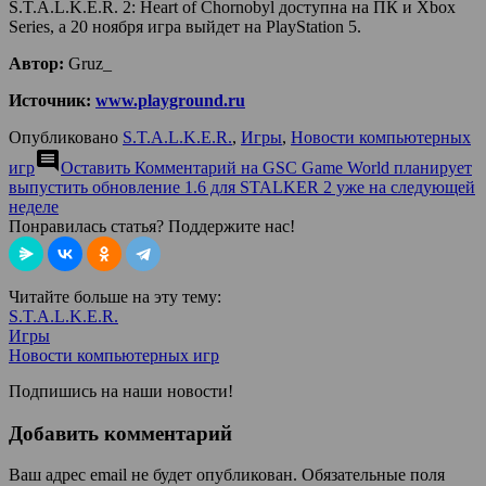
S.T.A.L.K.E.R. 2: Heart of Chornobyl доступна на ПК и Xbox
Series, а 20 ноября игра выйдет на PlayStation 5.
Автор:
Gruz_
Источник:
www.playground.ru
Опубликовано
S.T.A.L.K.E.R.
,
Игры
,
Новости компьютерных
comment
игр
Оставить Комментарий
на GSC Game World планирует
выпустить обновление 1.6 для STALKER 2 уже на следующей
неделе
Понравилась статья? Поддержите нас!
Читайте больше на эту тему:
S.T.A.L.K.E.R.
Игры
Новости компьютерных игр
Подпишись на наши новости!
Добавить комментарий
Ваш адрес email не будет опубликован.
Обязательные поля