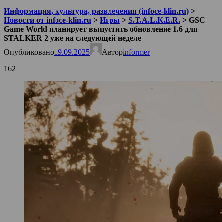
Информация, культура, развлечения (infoce-klin.ru)
>
Новости от infoce-klin.ru
>
Игры
>
S.T.A.L.K.E.R.
>
GSC
Game World планирует выпустить обновление 1.6 для
STALKER 2 уже на следующей неделе
Опубликовано
19.09.2025
Автор
informer
162