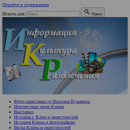
Перейти к содержанию

Искать для:
Поиск
Фото-зарисовки от Василия Кузьмина
Интересные люди Клина
Выставки
История г. Клин и окрестностей
История Клина в фотографиях
Виды Клина и окрестностей