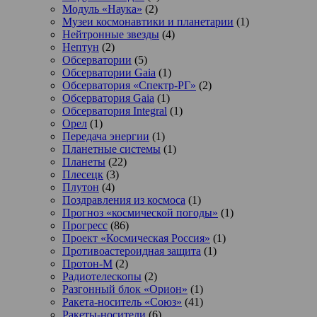
Модуль «Наука»
(2)
Музеи космонавтики и планетарии
(1)
Нейтронные звезды
(4)
Нептун
(2)
Обсерватории
(5)
Обсерватории Gaia
(1)
Обсерватория «Спектр-РГ»
(2)
Обсерватория Gaia
(1)
Обсерватория Integral
(1)
Орел
(1)
Передача энергии
(1)
Планетные системы
(1)
Планеты
(22)
Плесецк
(3)
Плутон
(4)
Поздравления из космоса
(1)
Прогноз «космической погоды»
(1)
Прогресс
(86)
Проект «Космическая Россия»
(1)
Противоастероидная защита
(1)
Протон-М
(2)
Радиотелескопы
(2)
Разгонный блок «Орион»
(1)
Ракета-носитель «Союз»
(41)
Ракеты-носители
(6)