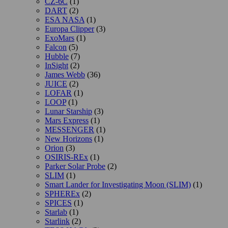
CZ-6C
(1)
DART
(2)
ESA NASA
(1)
Europa Clipper
(3)
ExoMars
(1)
Falcon
(5)
Hubble
(7)
InSight
(2)
James Webb
(36)
JUICE
(2)
LOFAR
(1)
LOOP
(1)
Lunar Starship
(3)
Mars Express
(1)
MESSENGER
(1)
New Horizons
(1)
Orion
(3)
OSIRIS-REx
(1)
Parker Solar Probe
(2)
SLIM
(1)
Smart Lander for Investigating Moon (SLIM)
(1)
SPHEREx
(2)
SPICES
(1)
Starlab
(1)
Starlink
(2)