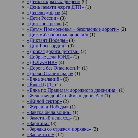
«День открытых дверей»
(6)
«День памяти жертв ДТП»
(1)
«Дерево добра»
(4)
«Дети России»
(3)
«Детское кресло
(7)
«Детям Подмосковья – безопасные дороги»
(2)
«Детям-безопасные дороги!»
(1)
«Диктант Победы»
(3)
«Дни Росгвардии»
(9)
«Добрая дорога детства»
(2)
«Добрые дела ЮИД»
(1)
«ДОЛЖНИК»
(4)
«Дорога без Опасности!»
(1)
«Древо Сталинграда»
(1)
«Елка желаний»
(6)
«Ёлка ПДД»
(1)
«Елка по Правилам дорожного движения»
(1)
«Железная дорОга. Жизнь дорогА!»
(1)
«Жилой сектор»
(2)
«Журавли Победы»
(1)
«Завтра была война»
(1)
«Заметный пешеход»
(1)
«Зарница»
(3)
«Зарядка со стражем порядка»
(3)
«Засветись!»
(12)