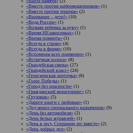
«Вахта памяти»
(2)
«Вместе против кибермошенников»
(1)
«Вместе против террора»
(2)
«Внимание – дети!»
(10)
«Вода России»
(1)
«Возьми ребенка за руку»
(1)
«Время НЕзависимых»
(1)
«Время помнить»
(1)
«Всегда в строю»
(4)
«Всегда в форме»
(10)
«Вспомним всех поименно»
(1)
«Встречная полоса»
(8)
«Гвардейская смена»
(27)
«Гвардейский класс»
(24)
«Георгиевская ленточка»
(8)
«Голос Победы»
(1)
«Город без опасности»
(1)
«Гражданский мониторинг»
(2)
«Грузовик»
(5)
«Дарите книги с любовью»
(1)
«Дед мороз специального назначения»
(9)
«День без автомобиля»
(2)
«День белых журавлей»
(1)
«День в лесу. Сохраним лес вместе»
(2)
«День добрых дел»
(2)