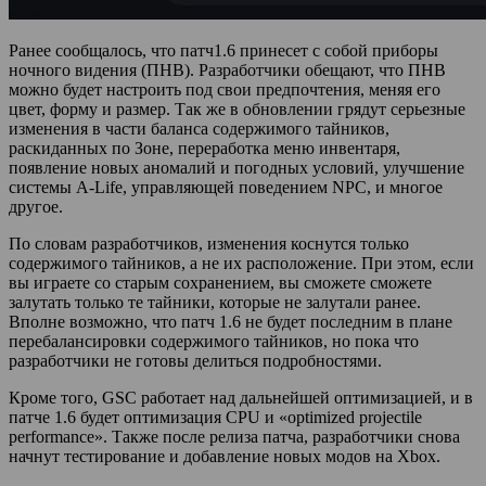
Ранее сообщалось, что патч1.6 принесет с собой приборы
ночного видения (ПНВ). Разработчики обещают, что ПНВ
можно будет настроить под свои предпочтения, меняя его
цвет, форму и размер. Так же в обновлении грядут серьезные
изменения в части баланса содержимого тайников,
раскиданных по Зоне, переработка меню инвентаря,
появление новых аномалий и погодных условий, улучшение
системы A-Life, управляющей поведением NPC, и многое
другое.
По словам разработчиков, изменения коснутся только
содержимого тайников, а не их расположение. При этом, если
вы играете со старым сохранением, вы сможете сможете
залутать только те тайники, которые не залутали ранее.
Вполне возможно, что патч 1.6 не будет последним в плане
перебалансировки содержимого тайников, но пока что
разработчики не готовы делиться подробностями.
Кроме того, GSC работает над дальнейшей оптимизацией, и в
патче 1.6 будет оптимизация CPU и «optimized projectile
performance». Также после релиза патча, разработчики снова
начнут тестирование и добавление новых модов на Xbox.