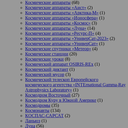
Космические аппараты
(68)
Космические аппараты «Аист»
(2)
Космические аппараты «Арктика-М»
(1)
Космические аппараты «Ионосфера»
(1)
Космические аппараты «Космос»
(3)
Космические аппараты «Луна»
(14)
Космические аппараты «Ресурс-П»
(4)
Космические аппараты «УниверСат-2023»
(2)
Космические аппараты «УниверСат»
(1)
Космические спутники «Метеор»
(4)
Космические станции
(20)
Космические уроки
(8)
Космический аппарат OSIRIS-REx
(1)
Космический диктант
(1)
Космический мусор
(3)
Космический телескоп Европейского
космического агентства «INTErnational Gamma-Ray
Astrophysics Laboratory»
(1)
Космодром Восточный
(27)
Космодром Куру в Южной Америке
(1)
Космодромы
(35)
Космонавты
(134)
КОСПАС-САРСАТ
(2)
Ланьюэ
(1)
Луна
(56)