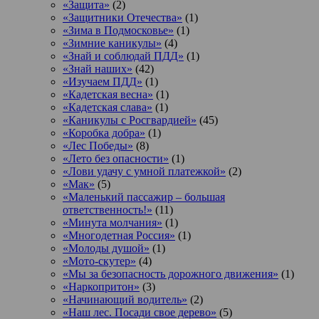
«Защита»
(2)
«Защитники Отечества»
(1)
«Зима в Подмосковье»
(1)
«Зимние каникулы»
(4)
«Знай и соблюдай ПДД»
(1)
«Знай наших»
(42)
«Изучаем ПДД»
(1)
«Кадетская весна»
(1)
«Кадетская слава»
(1)
«Каникулы с Росгвардией»
(45)
«Коробка добра»
(1)
«Лес Победы»
(8)
«Лето без опасности»
(1)
«Лови удачу с умной платежкой»
(2)
«Мак»
(5)
«Маленький пассажир – большая
ответственность!»
(11)
«Минута молчания»
(1)
«Многодетная Россия»
(1)
«Молоды душой»
(1)
«Мото-скутер»
(4)
«Мы за безопасность дорожного движения»
(1)
«Наркопритон»
(3)
«Начинающий водитель»
(2)
«Наш лес. Посади свое дерево»
(5)