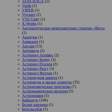
TESS НАСА
(2)
Varda
(1)
VIPER
(1)
Voyager
(2)
VSS Unity
(1)
X-Works
(1)
Автоматические межпланетные станции «Вега»
(1)
Акацуки
(1)
Аммонит
(1)
Ангара
(13)
Артемида
(2)
Астероид Апофис
(2)
Астероид Бенну
(3)
Астероид Психея
(2)
Астероид Рюгу
(3)
Астероид Фаэтон
(1)
Астероидная защита
(1)
Астероиды и малые планеты
(35)
Астрономические прогнозы
(7)
Астрономические явления
(5)
Астрономия
(5)
Байконур
(106)
Белые карлики
(1)
Бетельгейзе
(1)