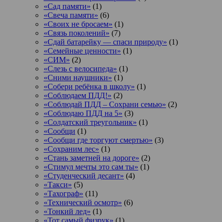
«Сад памяти»
(1)
«Свеча памяти»
(6)
«Своих не бросаем»
(1)
«Связь поколений»
(7)
«Сдай батарейку — спаси природу»
(1)
«Семейные ценности»
(1)
«СИМ»
(2)
«Слезь с велосипеда»
(1)
«Сними наушники»
(1)
«Собери ребёнка в школу»
(1)
«Соблюдаем ПДД!»
(2)
«Соблюдай ПДД – Сохрани семью»
(2)
«Соблюдаю ПДД на 5»
(3)
«Солдатский треугольник»
(1)
«Сообщи
(1)
«Сообщи где торгуют смертью»
(3)
«Сохраним лес»
(1)
«Стань заметней на дороге»
(2)
«Стимул мечты это сам ты»
(1)
«Студенческий десант»
(4)
«Такси»
(5)
«Тахограф»
(11)
«Технический осмотр»
(6)
«Тонкий лед»
(1)
«Тот самый физрук»
(1)