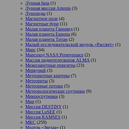
Лунная база
(1)
Лунная миссия Artemis
(3)
Луноходы
(1)
Магнитное поле
(4)
Магнитные бури
(11)
Малая планета Ганимед
(1)
Малая планета Европа
(6)
Малая планета Титан
(2)
Малый исследовательский модуль «Рассвет»
(1)
Марс
(34)
Марсоход NASA Perseverance
(2)
Массив радиотелескопов ALMA
(1)
Межпланетные перелеты
(23)
Меркурий
(3)
Метеоритные кратеры
(7)
Метеориты
(3)
Метеорные потоки
(5)
Метеорологические спутники
(9)
Микроспутники
(3)
Мир
(1)
Миссия DESTINY
(1)
Миссия LuSEE
(1)
Миссия RAMSES
(1)
МКС
(259)
Модуль «Звезда»
(1)