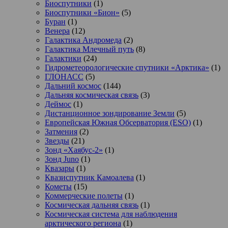
Биоспутники
(1)
Биоспутники «Бион»
(5)
Буран
(1)
Венера
(12)
Галактика Андромеда
(2)
Галактика Млечный путь
(8)
Галактики
(24)
Гидрометеорологические спутники «Арктика»
(1)
ГЛОНАСС
(5)
Дальний космос
(144)
Дальняя космическая связь
(3)
Деймос
(1)
Дистанционное зондирование Земли
(5)
Европейская Южная Обсерватория (ESO)
(1)
Затмения
(2)
Звезды
(21)
Зонд «Хаябус-2»
(1)
Зонд Juno
(1)
Квазары
(1)
Квазиспутник Камоалева
(1)
Кометы
(15)
Коммерческие полеты
(1)
Космическая дальняя связь
(1)
Космическая система для наблюдения
арктического региона
(1)