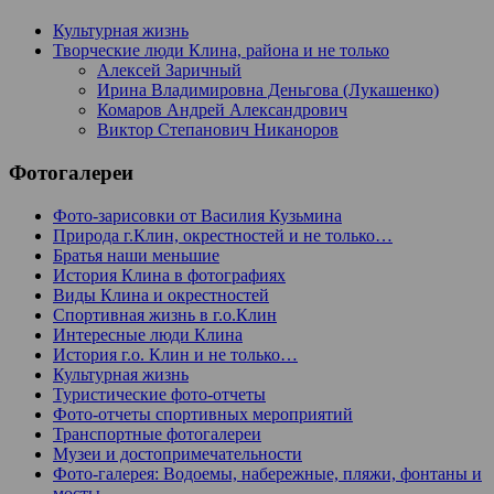
Культурная жизнь
Творческие люди Клина, района и не только
Алексей Заричный
Ирина Владимировна Деньгова (Лукашенко)
Комаров Андрей Александрович
Виктор Степанович Никаноров
Фотогалереи
Фото-зарисовки от Василия Кузьмина
Природа г.Клин, окрестностей и не только…
Братья наши меньшие
История Клина в фотографиях
Виды Клина и окрестностей
Спортивная жизнь в г.о.Клин
Интересные люди Клина
История г.о. Клин и не только…
Культурная жизнь
Туристические фото-отчеты
Фото-отчеты спортивных мероприятий
Транспортные фотогалереи
Музеи и достопримечательности
Фото-галерея: Водоемы, набережные, пляжи, фонтаны и
мосты