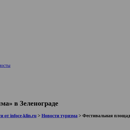
мосты
а» в Зеленограде
 от infoce-klin.ru
>
Новости туризма
>
Фестивальная площад