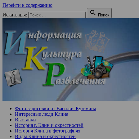
Перейти к содержанию

Искать для:
Поиск
Фото-зарисовки от Василия Кузьмина
Интересные люди Клина
Выставки
История г. Клин и окрестностей
История Клина в фотографиях
Виды Клина и окрестностей