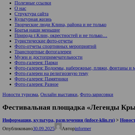
Полезные ссылки
О нас
Структура сайта
Культурная жизнь
Творческие люди Клина, района и не только
Братья наши меньшие
Природа г.Клин, окрестностей и не только…
Туристические фото-отчеты
Фото-отчеты спортивных мероприятий
Транспортные фотогалереи
Музеи и достопримечательности
Фото-галерея: Парки
Фото-галерея: Водоемы, набережные, пляжи, фонтаны и 
Фото-галереи на религиозную тему
Фото-галерея: Памятники
Фото-галерея: Разное
Новости туризма
,
Онлайн выставки
,
Фото-зарисовки
Фестивальная площадка «Легенды Крым
Информация, культура, развлечения (infoce-klin.ru)
>
Новости
Опубликовано
30.09.2025
Автор
informer