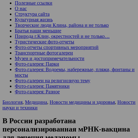
Полезные ссылки
О нас
Структура сайта
Культурная жизнь
Творческие люди Клина, района и не только
Братья наши меньшие
Природа г.Клин, окрестностей и не только…
Туристические фото-отчеты
Фото-отчеты спортивных мероприятий
Транспортные фотогалереи
Музеи и достопримечательности
Фото-галерея: Парки
Фото-галерея: Водоемы, набережные, пляжи, фонтаны и
мосты
Фото-галереи на религиозную тему
Фото-галерея: Памятники
Фото-галерея: Разное
Биология
,
Медицина
,
Новости медицины и здоровья
,
Новости
науки и техники
В России разработана
персонализированная мРНК-вакцина
для лечения меланомы