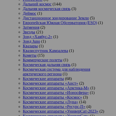
Дальний космос
(144)
Дальняя космическая связь
(3)
Деймос
(1)
Дистанционное зондирование Земли
(5)
Европейская Южная Обсерватория (ESO)
(1)
Затмения
(2)
Звезды
(21)
Зонд «Хаябус-2»
(1)
Зонд Juno
(1)
Квазары
(1)
Квазиспутник Камоалева
(1)
Кометы
(15)
Коммерческие полеты
(1)
Космическая дальняя связь
(1)
Космическая система для наблюдения
арктического региона
(1)
Космические аппараты
(68)
Космические аппараты «Аист»
(2)
Космические аппараты «Арктика-М»
(1)
Космические аппараты «Ионосфера»
(1)
Космические аппараты «Космос»
(3)
Космические аппараты «Луна»
(14)
Космические аппараты «Ресурс-П»
(4)
Космические аппараты «УниверСат-2023»
(2)
Космические аппараты «УниверСат»
(1)