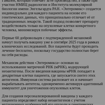
Гамалеи, который отвечает за её производство, а также при
участии НМИЦ радиологии и Института молекулярной
биологии имени Энгельгардта РАН. «Энтеромикс» создается
индивидуально для каждого пациента на основе его
генетических данных, что принципиально отличает её от
традиционных лекарств. Такой подход позволяет препарату
воздействовать только на опухолевые клетки конкретного
человека, минимизируя побочные эффекты.
Первые 60 добровольцев с подтвержденной меланомой
начнут получать вакцину уже в сентябре 2025 года в рамках
клинических исследований. Все пациенты будут проходить
лечение бесплатно, поскольку государство полностью берет
на себя расходы.
Механизм действия «Энтеромикса» основан на
использовании матричной РНК (мРНК), кодирующей
неоантигены. После введения вакцины мРНК попадает в
дендритные клетки пациента, где запускается синтез этих
антигенов. Иммунная система распознает их и начинает
вырабатывать антитела, одновременно активируя адаптивный
иммунитет для уничтожения опухолевых клеток.
Для создания персонализированной вакцины у каждого
пациента определяют набор неоантигенов с учетом
мутационных особенностей его опухоли и генетических