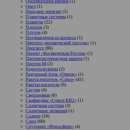
Обсерватория Integral
(1)
Орел
(1)
Передача энергии
(1)
Планетные системы
(1)
Планеты
(22)
Плесецк
(3)
Плутон
(4)
Поздравления из космоса
(1)
Прогноз «космической погоды»
(1)
Прогресс
(86)
Проект «Космическая Россия»
(1)
Противоастероидная защита
(1)
Протон-М
(2)
Радиотелескопы
(2)
Разгонный блок «Орион»
(1)
Ракета-носитель «Союз»
(41)
Ракеты-носители
(6)
Сатурн
(4)
Сверхновые
(6)
Скафандры «Сокол-КВ2»
(1)
Солнечная система
(3)
Солнечные затмения
(1)
Солнце
(24)
Союз
(60)
Спутники «Ионосфера»
(4)