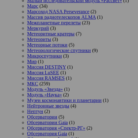
Малый исследовательский модуль «Рассвет»
(1)
Марс
(34)
Марсоход NASA Perseverance
(2)
Массив радиотелескопов ALMA
(1)
Межпланетные перелеты
(23)
Меркурий
(3)
Метеоритные кратеры
(7)
Метеориты
(3)
Метеорные потоки
(5)
Метеорологические спутники
(9)
Микроспутники
(3)
Мир
(1)
Миссия DESTINY
(1)
Миссия LuSEE
(1)
Миссия RAMSES
(1)
МКС
(259)
Модуль «Звезда»
(1)
Модуль «Наука»
(2)
Музеи космонавтики и планетарии
(1)
Нейтронные звезды
(4)
Нептун
(2)
Обсерватории
(5)
Обсерватории Gaia
(1)
Обсерватория «Спектр-РГ»
(2)
Обсерватория Gaia
(1)