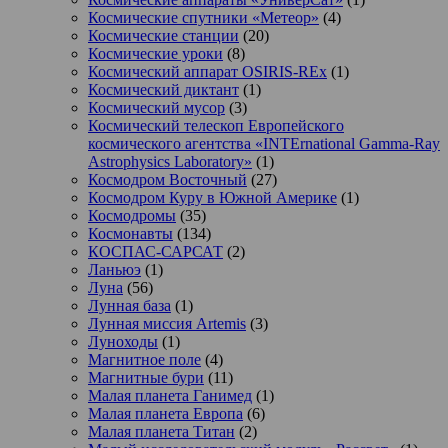
Космические спутники «Метеор»
(4)
Космические станции
(20)
Космические уроки
(8)
Космический аппарат OSIRIS-REx
(1)
Космический диктант
(1)
Космический мусор
(3)
Космический телескоп Европейского
космического агентства «INTErnational Gamma-Ray
Astrophysics Laboratory»
(1)
Космодром Восточный
(27)
Космодром Куру в Южной Америке
(1)
Космодромы
(35)
Космонавты
(134)
КОСПАС-САРСАТ
(2)
Ланьюэ
(1)
Луна
(56)
Лунная база
(1)
Лунная миссия Artemis
(3)
Луноходы
(1)
Магнитное поле
(4)
Магнитные бури
(11)
Малая планета Ганимед
(1)
Малая планета Европа
(6)
Малая планета Титан
(2)