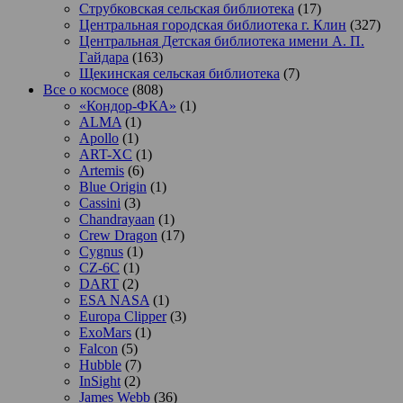
Струбковская сельская библиотека
(17)
Центральная городская библиотека г. Клин
(327)
Центральная Детская библиотека имени А. П.
Гайдара
(163)
Щекинская сельская библиотека
(7)
Все о космосе
(808)
«Кондор-ФКА»
(1)
ALMA
(1)
Apollo
(1)
ART-XC
(1)
Artemis
(6)
Blue Origin
(1)
Cassini
(3)
Chandrayaan
(1)
Crew Dragon
(17)
Cygnus
(1)
CZ-6C
(1)
DART
(2)
ESA NASA
(1)
Europa Clipper
(3)
ExoMars
(1)
Falcon
(5)
Hubble
(7)
InSight
(2)
James Webb
(36)