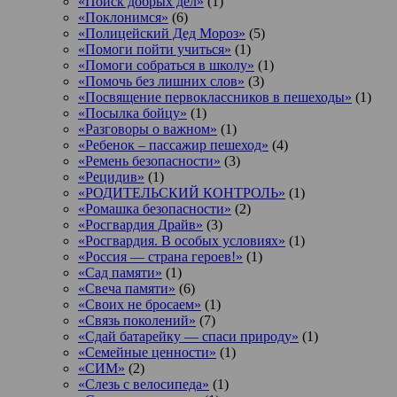
«Поиск добрых дел»
(1)
«Поклонимся»
(6)
«Полицейский Дед Мороз»
(5)
«Помоги пойти учиться»
(1)
«Помоги собраться в школу»
(1)
«Помочь без лишних слов»
(3)
«Посвящение первоклассников в пешеходы»
(1)
«Посылка бойцу»
(1)
«Разговоры о важном»
(1)
«Ребенок – пассажир пешеход»
(4)
«Ремень безопасности»
(3)
«Рецидив»
(1)
«РОДИТЕЛЬСКИЙ КОНТРОЛЬ»
(1)
«Ромашка безопасности»
(2)
«Росгвардия Драйв»
(3)
«Росгвардия. В особых условиях»
(1)
«Россия — страна героев!»
(1)
«Сад памяти»
(1)
«Свеча памяти»
(6)
«Своих не бросаем»
(1)
«Связь поколений»
(7)
«Сдай батарейку — спаси природу»
(1)
«Семейные ценности»
(1)
«СИМ»
(2)
«Слезь с велосипеда»
(1)