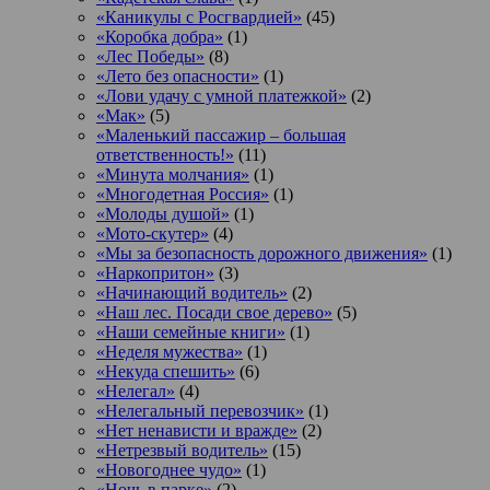
«Каникулы с Росгвардией»
(45)
«Коробка добра»
(1)
«Лес Победы»
(8)
«Лето без опасности»
(1)
«Лови удачу с умной платежкой»
(2)
«Мак»
(5)
«Маленький пассажир – большая
ответственность!»
(11)
«Минута молчания»
(1)
«Многодетная Россия»
(1)
«Молоды душой»
(1)
«Мото-скутер»
(4)
«Мы за безопасность дорожного движения»
(1)
«Наркопритон»
(3)
«Начинающий водитель»
(2)
«Наш лес. Посади свое дерево»
(5)
«Наши семейные книги»
(1)
«Неделя мужества»
(1)
«Некуда спешить»
(6)
«Нелегал»
(4)
«Нелегальный перевозчик»
(1)
«Нет ненависти и вражде»
(2)
«Нетрезвый водитель»
(15)
«Новогоднее чудо»
(1)
«Ночь в парке»
(2)