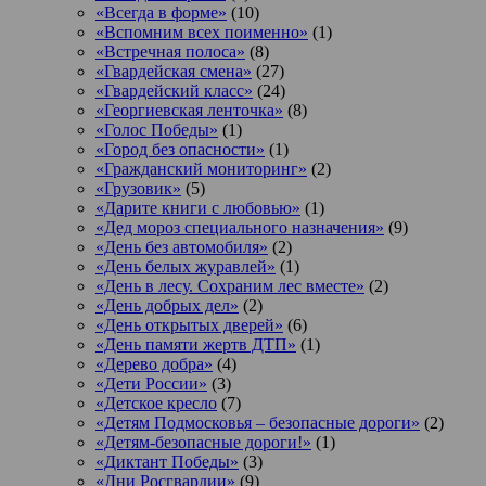
«Всегда в форме»
(10)
«Вспомним всех поименно»
(1)
«Встречная полоса»
(8)
«Гвардейская смена»
(27)
«Гвардейский класс»
(24)
«Георгиевская ленточка»
(8)
«Голос Победы»
(1)
«Город без опасности»
(1)
«Гражданский мониторинг»
(2)
«Грузовик»
(5)
«Дарите книги с любовью»
(1)
«Дед мороз специального назначения»
(9)
«День без автомобиля»
(2)
«День белых журавлей»
(1)
«День в лесу. Сохраним лес вместе»
(2)
«День добрых дел»
(2)
«День открытых дверей»
(6)
«День памяти жертв ДТП»
(1)
«Дерево добра»
(4)
«Дети России»
(3)
«Детское кресло
(7)
«Детям Подмосковья – безопасные дороги»
(2)
«Детям-безопасные дороги!»
(1)
«Диктант Победы»
(3)
«Дни Росгвардии»
(9)