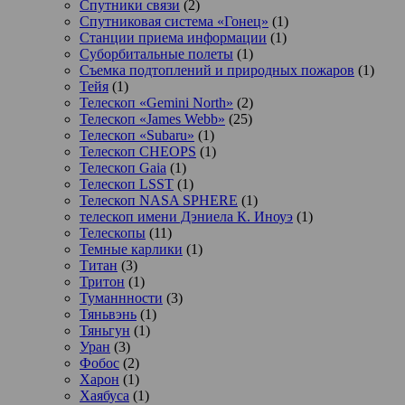
Спутники связи
(2)
Спутниковая система «Гонец»
(1)
Станции приема информации
(1)
Суборбитальные полеты
(1)
Съемка подтоплений и природных пожаров
(1)
Тейя
(1)
Телескоп «Gemini North»
(2)
Телескоп «James Webb»
(25)
Телескоп «Subaru»
(1)
Телескоп CHEOPS
(1)
Телескоп Gaia
(1)
Телескоп LSST
(1)
Телескоп NASA SPHERE
(1)
телескоп имени Дэниела К. Иноуэ
(1)
Телескопы
(11)
Темные карлики
(1)
Титан
(3)
Тритон
(1)
Туманнности
(3)
Тяньвэнь
(1)
Тяньгун
(1)
Уран
(3)
Фобос
(2)
Харон
(1)
Хаябуса
(1)