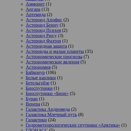
Аммонит
(1)
Ангара
(13)
Артемида
(2)
Астероид Апофис
(2)
Астероид Бенну
(3)
Астероид Психея
(2)
Астероид Рюгу
(3)
Астероид Фаэтон
(1)
Астероидная защита
(1)
Астероиды и малые планеты
(35)
Астрономические прогнозы
(7)
Астрономические явления
(5)
Астрономия
(5)
Байконур
(106)
Белые карлики
(1)
Бетельгейзе
(1)
Биоспутники
(1)
Биоспутники «Бион»
(5)
Буран
(1)
Венера
(12)
Галактика Андромеда
(2)
Галактика Млечный путь
(8)
Галактики
(24)
Гидрометеорологические спутники «Арктика»
(1)
ГЛОНАСС
(5)