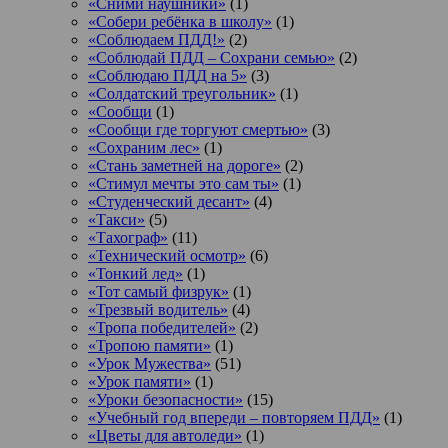
«Сними наушники»
(1)
«Собери ребёнка в школу»
(1)
«Соблюдаем ПДД!»
(2)
«Соблюдай ПДД – Сохрани семью»
(2)
«Соблюдаю ПДД на 5»
(3)
«Солдатский треугольник»
(1)
«Сообщи
(1)
«Сообщи где торгуют смертью»
(3)
«Сохраним лес»
(1)
«Стань заметней на дороге»
(2)
«Стимул мечты это сам ты»
(1)
«Студенческий десант»
(4)
«Такси»
(5)
«Тахограф»
(11)
«Технический осмотр»
(6)
«Тонкий лед»
(1)
«Тот самый физрук»
(1)
«Трезвый водитель»
(4)
«Тропа победителей»
(2)
«Тропою памяти»
(1)
«Урок Мужества»
(51)
«Урок памяти»
(1)
«Уроки безопасности»
(15)
«Учебный год впереди – повторяем ПДД»
(1)
«Цветы для автоледи»
(1)