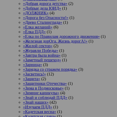
«Добрая дорога детства»
(2)
«Добрые дела ЮИД»
(1)
«ДОЛЖНИК»
(4)
«Дорога без Опасности!»
(1)
«Древо Сталинграда»
(1)
«Елка желаний»
(6)
«Ёлка ПДД»
(1)
«Елка по Правилам дорожного движения»
(1)
«Железная дорОга. Жизнь дорогА!»
(1)
«Жилой сектор»
(2)
«Журавли Победы»
(1)
«Завтра была война»
(1)
«Заметный пешеход»
(1)
«Зарница»
(3)
«Зарядка со стражем порядка»
(3)
«Засветись!»
(12)
«Защита»
(2)
«Защитники Отечества»
(1)
«Зима в Подмосковье»
(1)
«Зимние каникулы»
(4)
«Знай и соблюдай ПДД»
(1)
«Знай наших»
(42)
«Изучаем ПДД»
(1)
«Кадетская весна»
(1)
«Кадетская слава»
(1)