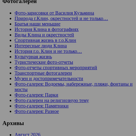
Фотогалереи
Фото-зарисовки от Василия Кузьмина
Природа г.Клин, окрестностей и не только…
Братья наши меньшие
История Клина в фотографиях
Виды Клина и окрестностей
Спортивная жизнь в г.о.Клин
Интересные люди Клина
История г.о. Клин и не только…
Культурная жизнь
Туристические фото-отчеты
Фото-отчеты спортивных мероприятий
Транспортные фотогалереи
Музеи и достопримечательности
Фото-галерея: Водоемы, набережные, пляжи, фонтаны и
мосты
Фото-галерея: Парки
Фото-галереи на религиозную тему
Фото-галерея: Памятники
Фото-галерея: Разное
Архивы
Август 2026