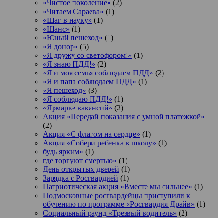
«Чистое поколение»
(2)
«Читаем Сараева»
(1)
«Шаг в науку»
(1)
«Шанс»
(1)
«Юный пешеход»
(1)
«Я донор»
(5)
«Я дружу со светофором!»
(1)
«Я знаю ПДД!»
(2)
«Я и моя семья соблюдаем ПДД»
(2)
«Я и папа соблюдаем ПДД»
(1)
«Я пешеход»
(3)
«Я соблюдаю ПДД!»
(1)
«Ярмарке вакансий»
(2)
Акция «Передай показания с умной платежкой»
(2)
Акция «С флагом на сердце»
(1)
Акция «Собери ребенка в школу»
(1)
будь ярким»
(1)
где торгуют смертью»
(1)
День открытых дверей
(1)
Зарядка с Росгвардией
(1)
Патриотическая акция «Вместе мы сильнее»
(1)
Подмосковные росгвардейцы приступили к
обучению по программе «Росгвардия Драйв»
(1)
Социальный раунд «Трезвый водитель»
(2)