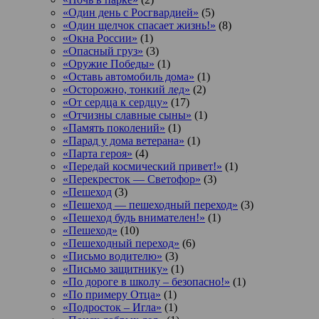
«Один день с Росгвардией»
(5)
«Один щелчок спасает жизнь!»
(8)
«Окна России»
(1)
«Опасный груз»
(3)
«Оружие Победы»
(1)
«Оставь автомобиль дома»
(1)
«Осторожно, тонкий лед»
(2)
«От сердца к сердцу»
(17)
«Отчизны славные сыны»
(1)
«Память поколений»
(1)
«Парад у дома ветерана»
(1)
«Парта героя»
(4)
«Передай космический привет!»
(1)
«Перекресток — Светофор»
(3)
«Пешеход
(3)
«Пешеход — пешеходный переход»
(3)
«Пешеход будь внимателен!»
(1)
«Пешеход»
(10)
«Пешеходный переход»
(6)
«Письмо водителю»
(3)
«Письмо защитнику»
(1)
«По дороге в школу – безопасно!»
(1)
«По примеру Отца»
(1)
«Подросток ‒ Игла»
(1)