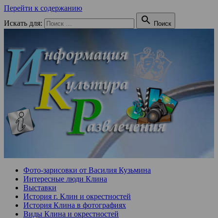
Перейти к содержанию

Искать для:
Поиск
Фото-зарисовки от Василия Кузьмина
Интересные люди Клина
Выставки
История г. Клин и окрестностей
История Клина в фотографиях
Виды Клина и окрестностей