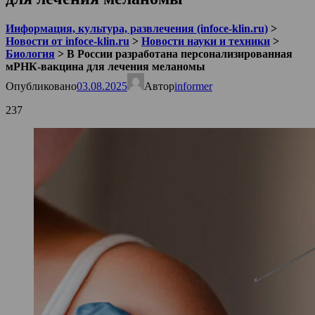
Информация, культура, развлечения (infoce-klin.ru)
>
Новости от infoce-klin.ru
>
Новости науки и техники
>
Биология
>
В России разработана персонализированная
мРНК-вакцина для лечения меланомы
Опубликовано
03.08.2025
Автор
informer
237