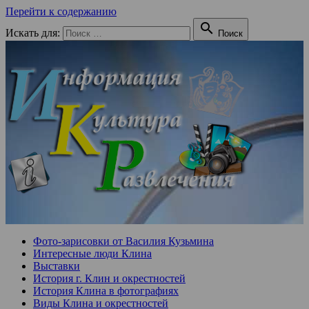
Перейти к содержанию

Искать для:
Поиск
Фото-зарисовки от Василия Кузьмина
Интересные люди Клина
Выставки
История г. Клин и окрестностей
История Клина в фотографиях
Виды Клина и окрестностей