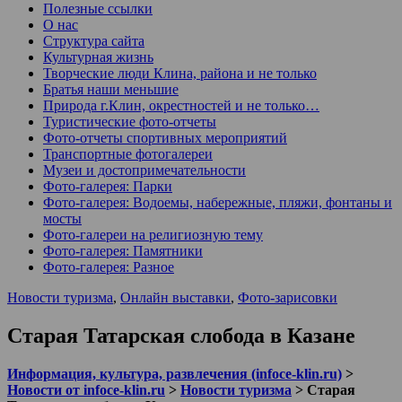
Полезные ссылки
О нас
Структура сайта
Культурная жизнь
Творческие люди Клина, района и не только
Братья наши меньшие
Природа г.Клин, окрестностей и не только…
Туристические фото-отчеты
Фото-отчеты спортивных мероприятий
Транспортные фотогалереи
Музеи и достопримечательности
Фото-галерея: Парки
Фото-галерея: Водоемы, набережные, пляжи, фонтаны и
мосты
Фото-галереи на религиозную тему
Фото-галерея: Памятники
Фото-галерея: Разное
Новости туризма
,
Онлайн выставки
,
Фото-зарисовки
Старая Татарская слобода в Казане
Информация, культура, развлечения (infoce-klin.ru)
>
Новости от infoce-klin.ru
>
Новости туризма
>
Старая