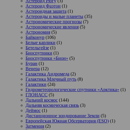
Астероид Рюгу
(3)
Астероид Фаэтон
(1)
Астероидная защита
(1)
Астероиды и малые планеты
(35)
Астрономические прогнозы
(7)
Астрономические явления
(5)
Астрономия
(5)
Байконур
(106)
Белые карлики
(1)
Бетельгейзе
(1)
Биоспутники
(1)
Биоспутники «Бион»
(5)
Буран
(1)
Венера
(12)
Галактика Андромеда
(2)
Галактика Млечный путь
(8)
Галактики
(24)
Гидрометеорологические спутники «Арктика»
(1)
ГЛОНАСС
(5)
Дальний космос
(144)
Дальняя космическая связь
(3)
Деймос
(1)
Дистанционное зондирование Земли
(5)
Европейская Южная Обсерватория (ESO)
(1)
Затмения
(2)