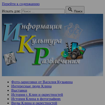
Перейти к содержанию

Искать для:
Поиск
Фото-зарисовки от Василия Кузьмина
Интересные люди Клина
Выставки
История г. Клин и окрестностей
История Клина в фотографиях
Виды Клина и окрестностей