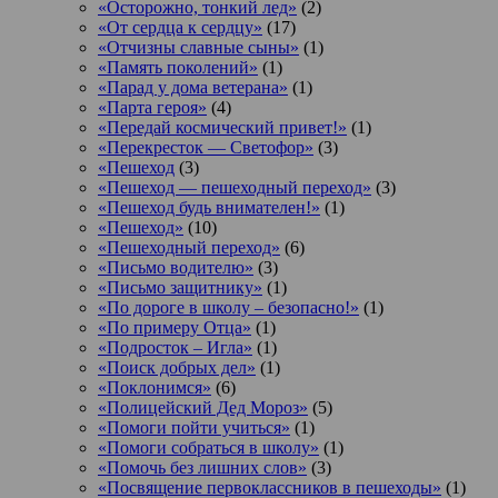
«Осторожно, тонкий лед»
(2)
«От сердца к сердцу»
(17)
«Отчизны славные сыны»
(1)
«Память поколений»
(1)
«Парад у дома ветерана»
(1)
«Парта героя»
(4)
«Передай космический привет!»
(1)
«Перекресток — Светофор»
(3)
«Пешеход
(3)
«Пешеход — пешеходный переход»
(3)
«Пешеход будь внимателен!»
(1)
«Пешеход»
(10)
«Пешеходный переход»
(6)
«Письмо водителю»
(3)
«Письмо защитнику»
(1)
«По дороге в школу – безопасно!»
(1)
«По примеру Отца»
(1)
«Подросток ‒ Игла»
(1)
«Поиск добрых дел»
(1)
«Поклонимся»
(6)
«Полицейский Дед Мороз»
(5)
«Помоги пойти учиться»
(1)
«Помоги собраться в школу»
(1)
«Помочь без лишних слов»
(3)
«Посвящение первоклассников в пешеходы»
(1)