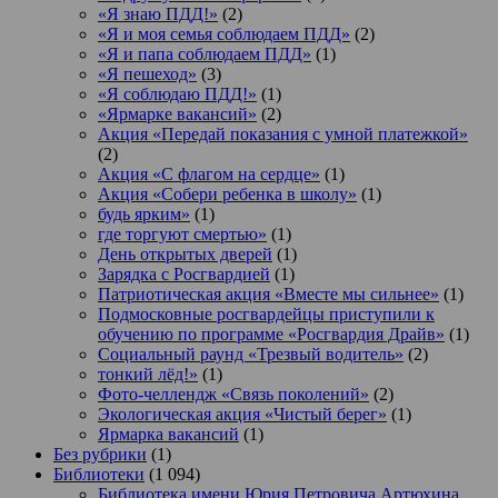
«Я знаю ПДД!»
(2)
«Я и моя семья соблюдаем ПДД»
(2)
«Я и папа соблюдаем ПДД»
(1)
«Я пешеход»
(3)
«Я соблюдаю ПДД!»
(1)
«Ярмарке вакансий»
(2)
Акция «Передай показания с умной платежкой»
(2)
Акция «С флагом на сердце»
(1)
Акция «Собери ребенка в школу»
(1)
будь ярким»
(1)
где торгуют смертью»
(1)
День открытых дверей
(1)
Зарядка с Росгвардией
(1)
Патриотическая акция «Вместе мы сильнее»
(1)
Подмосковные росгвардейцы приступили к
обучению по программе «Росгвардия Драйв»
(1)
Социальный раунд «Трезвый водитель»
(2)
тонкий лёд!»
(1)
Фото-челлендж «Связь поколений»
(2)
Экологическая акция «Чистый берег»
(1)
Ярмарка вакансий
(1)
Без рубрики
(1)
Библиотеки
(1 094)
Библиотека имени Юрия Петровича Артюхина