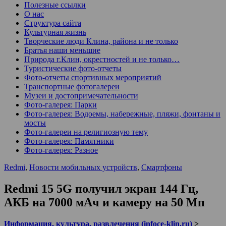
Полезные ссылки
О нас
Структура сайта
Культурная жизнь
Творческие люди Клина, района и не только
Братья наши меньшие
Природа г.Клин, окрестностей и не только…
Туристические фото-отчеты
Фото-отчеты спортивных мероприятий
Транспортные фотогалереи
Музеи и достопримечательности
Фото-галерея: Парки
Фото-галерея: Водоемы, набережные, пляжи, фонтаны и
мосты
Фото-галереи на религиозную тему
Фото-галерея: Памятники
Фото-галерея: Разное
Redmi
,
Новости мобильных устройств
,
Смартфоны
Redmi 15 5G получил экран 144 Гц,
АКБ на 7000 мАч и камеру на 50 Мп
Информация, культура, развлечения (infoce-klin.ru)
>