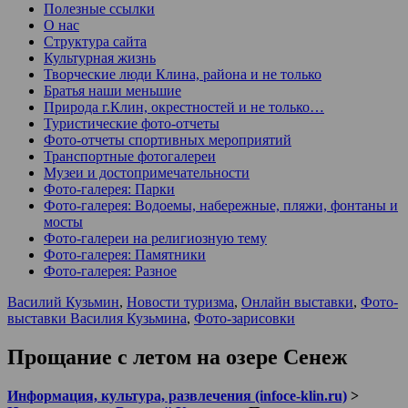
Полезные ссылки
О нас
Структура сайта
Культурная жизнь
Творческие люди Клина, района и не только
Братья наши меньшие
Природа г.Клин, окрестностей и не только…
Туристические фото-отчеты
Фото-отчеты спортивных мероприятий
Транспортные фотогалереи
Музеи и достопримечательности
Фото-галерея: Парки
Фото-галерея: Водоемы, набережные, пляжи, фонтаны и
мосты
Фото-галереи на религиозную тему
Фото-галерея: Памятники
Фото-галерея: Разное
Василий Кузьмин
,
Новости туризма
,
Онлайн выставки
,
Фото-
выставки Василия Кузьмина
,
Фото-зарисовки
Прощание с летом на озере Сенеж
Информация, культура, развлечения (infoce-klin.ru)
>