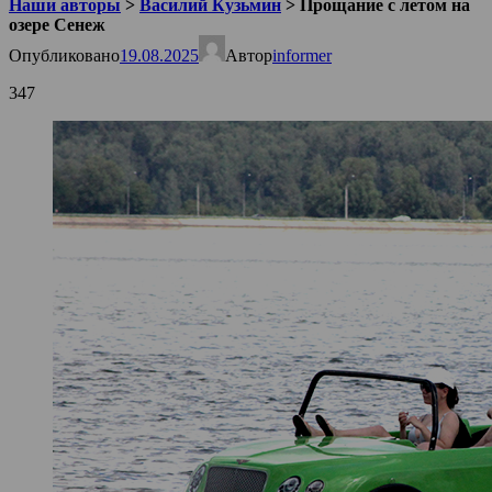
Наши авторы
>
Василий Кузьмин
>
Прощание с летом на
озере Сенеж
Опубликовано
19.08.2025
Автор
informer
347