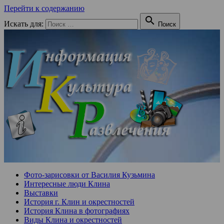
Перейти к содержанию

Искать для:
Поиск
Фото-зарисовки от Василия Кузьмина
Интересные люди Клина
Выставки
История г. Клин и окрестностей
История Клина в фотографиях
Виды Клина и окрестностей