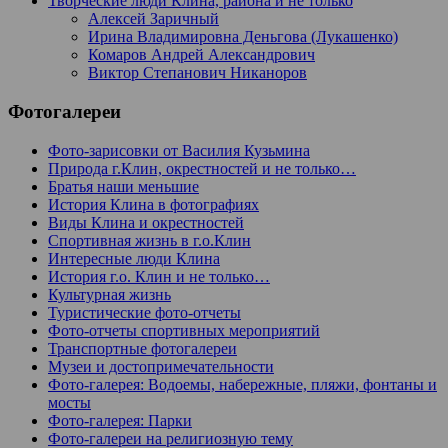
Творческие люди Клина, района и не только
Алексей Заричный
Ирина Владимировна Деньгова (Лукашенко)
Комаров Андрей Александрович
Виктор Степанович Никаноров
Фотогалереи
Фото-зарисовки от Василия Кузьмина
Природа г.Клин, окрестностей и не только…
Братья наши меньшие
История Клина в фотографиях
Виды Клина и окрестностей
Спортивная жизнь в г.о.Клин
Интересные люди Клина
История г.о. Клин и не только…
Культурная жизнь
Туристические фото-отчеты
Фото-отчеты спортивных мероприятий
Транспортные фотогалереи
Музеи и достопримечательности
Фото-галерея: Водоемы, набережные, пляжи, фонтаны и
мосты
Фото-галерея: Парки
Фото-галереи на религиозную тему