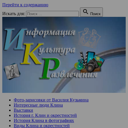
Перейти к содержанию

Искать для:
Поиск
Фото-зарисовки от Василия Кузьмина
Интересные люди Клина
Выставки
История г. Клин и окрестностей
История Клина в фотографиях
Виды Клина и окрестностей