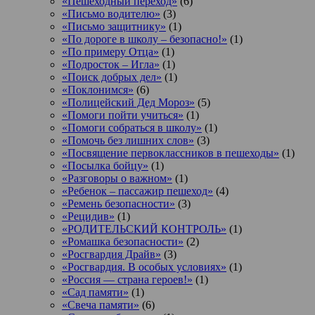
«Пешеходный переход»
(6)
«Письмо водителю»
(3)
«Письмо защитнику»
(1)
«По дороге в школу – безопасно!»
(1)
«По примеру Отца»
(1)
«Подросток ‒ Игла»
(1)
«Поиск добрых дел»
(1)
«Поклонимся»
(6)
«Полицейский Дед Мороз»
(5)
«Помоги пойти учиться»
(1)
«Помоги собраться в школу»
(1)
«Помочь без лишних слов»
(3)
«Посвящение первоклассников в пешеходы»
(1)
«Посылка бойцу»
(1)
«Разговоры о важном»
(1)
«Ребенок – пассажир пешеход»
(4)
«Ремень безопасности»
(3)
«Рецидив»
(1)
«РОДИТЕЛЬСКИЙ КОНТРОЛЬ»
(1)
«Ромашка безопасности»
(2)
«Росгвардия Драйв»
(3)
«Росгвардия. В особых условиях»
(1)
«Россия — страна героев!»
(1)
«Сад памяти»
(1)
«Свеча памяти»
(6)