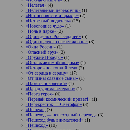
«Нелегал»
(4)
«Нелегальный перевозчик»
(1)
«Нет ненависти и вражде»
(2)
«Нетрезвый водитель»
(15)
«Новогоднее чудо»
(1)
«Ночь в парке»
(2)
«Один день с Росгвардией»
(5)
«Один щелчок спасает жизнь!»
(8)
«Окна России»
(1)
«Опасный груз»
(3)
«Оружие Победы»
(1)
«Оставь автомобиль дома»
(1)
«Осторожно, тонкий лед»
(2)
«От сердца к сердцу»
(17)
«Отчизны славные сыны»
(1)
«Память поколений»
(1)
«Парад у дома ветерана»
(1)
«Парта героя»
(4)
«Передай космический привет!»
(1)
«Перекресток — Светофор»
(3)
«Пешеход
(3)
«Пешеход — пешеходный переход»
(3)
«Пешеход будь внимателен!»
(1)
«Пешеход»
(10)