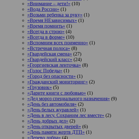
«Внимание – дети!»
(10)
«Вода России»
(1)
«Возьми ребенка за руку»
(1)
«Время НЕзависимых»
(1)
«Время помнить»
(1)
«Всегда в строю»
(4)
«Всегда в форме»
(10)
«Вспомним всех поименно»
(1)
«Встречная полоса»
(8)
«Гвардейская смена»
(27)
«Гвардейский класс»
(24)
«Георгиевская ленточка»
(8)
«Голос Победы»
(1)
«Город без опасности»
(1)
«Гражданский мониторинг»
(2)
«Грузовик»
(5)
«Дарите книги с любовью»
(1)
«Дед мороз специального назначения»
(9)
«День без автомобиля»
(2)
«День белых журавлей»
(1)
«День в лесу. Сохраним лес вместе»
(2)
«День добрых дел»
(2)
«День открытых дверей»
(6)
«День памяти жертв ДТП»
(1)
«Дерево добра»
(4)