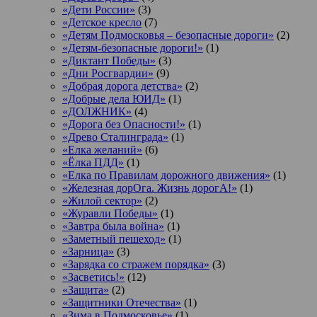
«Дети России»
(3)
«Детское кресло
(7)
«Детям Подмосковья – безопасные дороги»
(2)
«Детям-безопасные дороги!»
(1)
«Диктант Победы»
(3)
«Дни Росгвардии»
(9)
«Добрая дорога детства»
(2)
«Добрые дела ЮИД»
(1)
«ДОЛЖНИК»
(4)
«Дорога без Опасности!»
(1)
«Древо Сталинграда»
(1)
«Елка желаний»
(6)
«Ёлка ПДД»
(1)
«Елка по Правилам дорожного движения»
(1)
«Железная дорОга. Жизнь дорогА!»
(1)
«Жилой сектор»
(2)
«Журавли Победы»
(1)
«Завтра была война»
(1)
«Заметный пешеход»
(1)
«Зарница»
(3)
«Зарядка со стражем порядка»
(3)
«Засветись!»
(12)
«Защита»
(2)
«Защитники Отечества»
(1)
«Зима в Подмосковье»
(1)