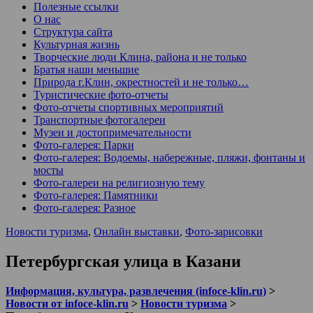
Полезные ссылки
О нас
Структура сайта
Культурная жизнь
Творческие люди Клина, района и не только
Братья наши меньшие
Природа г.Клин, окрестностей и не только…
Туристические фото-отчеты
Фото-отчеты спортивных мероприятий
Транспортные фотогалереи
Музеи и достопримечательности
Фото-галерея: Парки
Фото-галерея: Водоемы, набережные, пляжи, фонтаны и
мосты
Фото-галереи на религиозную тему
Фото-галерея: Памятники
Фото-галерея: Разное
Новости туризма
,
Онлайн выставки
,
Фото-зарисовки
Петербургская улица в Казани
Информация, культура, развлечения (infoce-klin.ru)
>
Новости от infoce-klin.ru
>
Новости туризма
>