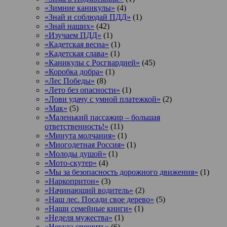
«Зимние каникулы»
(4)
«Знай и соблюдай ПДД»
(1)
«Знай наших»
(42)
«Изучаем ПДД»
(1)
«Кадетская весна»
(1)
«Кадетская слава»
(1)
«Каникулы с Росгвардией»
(45)
«Коробка добра»
(1)
«Лес Победы»
(8)
«Лето без опасности»
(1)
«Лови удачу с умной платежкой»
(2)
«Мак»
(5)
«Маленький пассажир – большая
ответственность!»
(11)
«Минута молчания»
(1)
«Многодетная Россия»
(1)
«Молоды душой»
(1)
«Мото-скутер»
(4)
«Мы за безопасность дорожного движения»
(1)
«Наркопритон»
(3)
«Начинающий водитель»
(2)
«Наш лес. Посади свое дерево»
(5)
«Наши семейные книги»
(1)
«Неделя мужества»
(1)
«Некуда спешить»
(6)