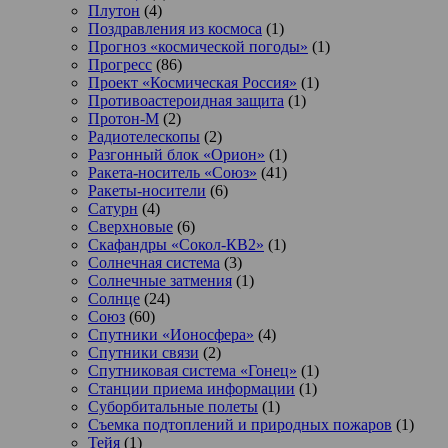
Плутон
(4)
Поздравления из космоса
(1)
Прогноз «космической погоды»
(1)
Прогресс
(86)
Проект «Космическая Россия»
(1)
Противоастероидная защита
(1)
Протон-М
(2)
Радиотелескопы
(2)
Разгонный блок «Орион»
(1)
Ракета-носитель «Союз»
(41)
Ракеты-носители
(6)
Сатурн
(4)
Сверхновые
(6)
Скафандры «Сокол-КВ2»
(1)
Солнечная система
(3)
Солнечные затмения
(1)
Солнце
(24)
Союз
(60)
Спутники «Ионосфера»
(4)
Спутники связи
(2)
Спутниковая система «Гонец»
(1)
Станции приема информации
(1)
Суборбитальные полеты
(1)
Съемка подтоплений и природных пожаров
(1)
Тейя
(1)