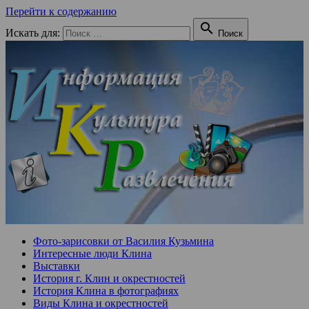
Перейти к содержанию

Искать для:
Поиск
Фото-зарисовки от Василия Кузьмина
Интересные люди Клина
Выставки
История г. Клин и окрестностей
История Клина в фотографиях
Виды Клина и окрестностей