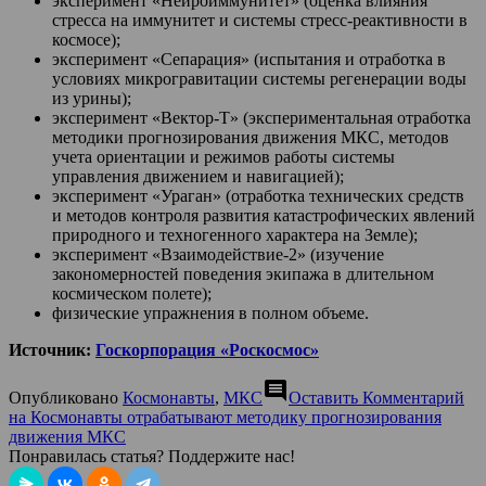
эксперимент «Нейроиммунитет» (оценка влияния
стресса на иммунитет и системы стресс-реактивности в
космосе);
эксперимент «Сепарация» (испытания и отработка в
условиях микрогравитации системы регенерации воды
из урины);
эксперимент «Вектор-Т» (экспериментальная отработка
методики прогнозирования движения МКС, методов
учета ориентации и режимов работы системы
управления движением и навигацией);
эксперимент «Ураган» (отработка технических средств
и методов контроля развития катастрофических явлений
природного и техногенного характера на Земле);
эксперимент «Взаимодействие-2» (изучение
закономерностей поведения экипажа в длительном
космическом полете);
физические упражнения в полном объеме.
Источник:
Госкорпорация «Роскосмос»
comment
Опубликовано
Космонавты
,
МКС
Оставить Комментарий
на Космонавты отрабатывают методику прогнозирования
движения МКС
Понравилась статья? Поддержите нас!