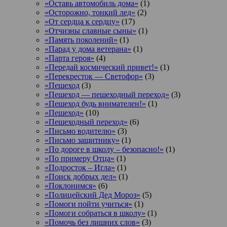
«Оставь автомобиль дома»
(1)
«Осторожно, тонкий лед»
(2)
«От сердца к сердцу»
(17)
«Отчизны славные сыны»
(1)
«Память поколений»
(1)
«Парад у дома ветерана»
(1)
«Парта героя»
(4)
«Передай космический привет!»
(1)
«Перекресток — Светофор»
(3)
«Пешеход
(3)
«Пешеход — пешеходный переход»
(3)
«Пешеход будь внимателен!»
(1)
«Пешеход»
(10)
«Пешеходный переход»
(6)
«Письмо водителю»
(3)
«Письмо защитнику»
(1)
«По дороге в школу – безопасно!»
(1)
«По примеру Отца»
(1)
«Подросток ‒ Игла»
(1)
«Поиск добрых дел»
(1)
«Поклонимся»
(6)
«Полицейский Дед Мороз»
(5)
«Помоги пойти учиться»
(1)
«Помоги собраться в школу»
(1)
«Помочь без лишних слов»
(3)