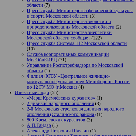
области
(7)
Пресс-служба Министерства физической культуры
и спорта Московской области
(3)
Пресс-служба Министерства экологии и
природопользования Московской области
(2)
Пресс-служба Министерства энергетики
Московской области сообщает
(122)
Пресс-служба Система-112 Московской области
(10)
Служба корпоративных коммуникаций
МосОблЕИРЦ
(71)
Управление Роспотребнадзора по Московской
области
(1)
Филиал ФГБУ «Центральное жилищно-
коммунальное управление» Минобороны России
по 12 ГУ МО (г.Москва)
(4)
Известные люди
(55)
«Марш Кремлёвских курсантов»
(1)
2 дивизия народного ополчения
(3)
2-й Московская стрелковая дивизия народного
ополчения (Сталинского района)
(1)
800 Кремлевских курсантов
(3)
А.П.Гайдар
(1)
Александр Петрович Шлягин
(1)