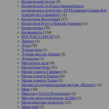
Космический мусор
(3)
Космический телескоп Европейского
космического агентства «INTErnational Gamma-Ray
Astrophysics Laboratory»
(1)
Космодром Восточный
(27)
Космодром Куру в Южной Америке
(1)
Космодромы
(35)
Космонавты
(134)
КОСПАС-САРСАТ
(2)
Ланьюэ
(1)
Луна
(56)
Лунная база
(1)
Лунная миссия Artemis
(3)
Луноходы
(1)
Магнитное поле
(4)
Магнитные бури
(11)
Малая планета Ганимед
(1)
Малая планета Европа
(6)
Малая планета Титан
(2)
Малый исследовательский модуль «Рассвет»
(1)
Марс
(34)
Марсоход NASA Perseverance
(2)
Массив радиотелескопов ALMA
(1)
Межпланетные перелеты
(23)
Меркурий
(3)