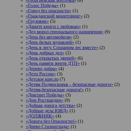
«Георгиевская ленточка»
(8)
«Голос Победы»
(1)
«Город без опасности»
(1)
«Гражданский мониторинг»
(2)
«Грузовик»
(5)
«Дарите книги с любовью»
(1)
«Дед мороз специального назначения»
(9)
«День без автомобиля»
(2)
«День белых журавлей»
(1)
«День в лесу. Сохраним лес вместе»
(2)
«День добрых дел»
(2)
«День открытых дверей»
(6)
«День памяти жертв ДТП»
(1)
«Дерево добра»
(4)
«Дети России»
(3)
«Детское кресло
(7)
«Детям Подмосковья – безопасные дороги»
(2)
«Детям-безопасные дороги!»
(1)
«Диктант Победы»
(3)
«Дни Росгвардии»
(9)
«Добрая дорога детства»
(2)
«Добрые дела ЮИД»
(1)
«ДОЛЖНИК»
(4)
«Дорога без Опасности!»
(1)
«Древо Сталинграда»
(1)