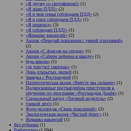
«Я дружу со светофором!»
(1)
«Я знаю ПДД!»
(2)
«Я и моя семья соблюдаем ПДД»
(2)
«Я и папа соблюдаем ПДД»
(1)
«Я пешеход»
(3)
«Я соблюдаю ПДД!»
(1)
«Ярмарке вакансий»
(2)
Акция «Передай показания с умной платежкой»
(2)
Акция «С флагом на сердце»
(1)
Акция «Собери ребенка в школу»
(1)
будь ярким»
(1)
где торгуют смертью»
(1)
День открытых дверей
(1)
Зарядка с Росгвардией
(1)
Патриотическая акция «Вместе мы сильнее»
(1)
Подмосковные росгвардейцы приступили к
обучению по программе «Росгвардия Драйв»
(1)
Социальный раунд «Трезвый водитель»
(2)
тонкий лёд!»
(1)
Фото-челлендж «Связь поколений»
(2)
Экологическая акция «Чистый берег»
(1)
Ярмарка вакансий
(1)
Без рубрики
(1)
Библиотеки
(1 094)