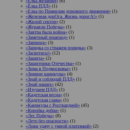
«Елка желаний»
(6)
«Ёлка ПДД»
(1)
«Елка по Правилам дорожного движения»
(1)
«Железная дорОга. Жизнь дорогА!»
(1)
«Жилой сектор»
(2)
«Журавли Победы»
(1)
«Завтра была война»
(1)
«Заметный пешеход»
(1)
«Зарница»
(3)
«Зарядка со стражем порядка»
(3)
«Засветись!»
(12)
«Защита»
(2)
«Защитники Отечества»
(1)
«Зима в Подмосковье»
(1)
«Зимние каникулы»
(4)
«Знай и соблюдай ПДД»
(1)
«Знай наших»
(42)
«Изучаем ПДД»
(1)
«Кадетская весна»
(1)
«Кадетская слава»
(1)
«Каникулы с Росгвардией»
(45)
«Коробка добра»
(1)
«Лес Победы»
(8)
«Лето без опасности»
(1)
«Лови удачу с умной платежкой»
(2)