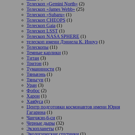
Телескоп «Gemini North»
(2)
Телескоп «James Webb»
(25)
Телескоп «Subaru»
(1)
Телескоп CHEOPS
(1)
Телескоп Gaia
(1)
Телескоп LSST
(1)
Телескоп NASA SPHERE
(1)
телескоп имени Дэниела К. Иноуэ
(1)
Телескопы
(11)
Темные карлики
(1)
Титан
(3)
Тритон
(1)
Туманнности
(3)
Тяньвэнь
(1)
Тяньгун
(1)
Уран
(3)
Фобос
(2)
Харон
(1)
Хаябуса
(1)
Центр подготовки космонавтов имени Юрия
Гагарина
(1)
Чанчжэн-6-си
(1)
Черные дыры
(32)
Экзопланеты
(37)
Экологические спутники
(1)