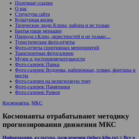
Полезные ссылки
О нас
Структура сайта
Культурная жизнь
Творческие люди Клина, района и не только
Братья наши меньшие
Природа г.Клин, окрестностей и не только…
Туристические фото-отчеты
Фото-отчеты спортивных мероприятий
Транспортные фотогалереи
Музеи и достопримечательности
Фото-галерея: Парки
Фото-галерея: Водоемы, набережные, пляжи, фонтаны и
мосты
Фото-галереи на религиозную тему
Фото-галерея: Памятники
Фото-галерея: Разное
Космонавты
,
МКС
Космонавты отрабатывают методику
прогнозирования движения МКС
Информация, культура, развлечения (infoce-klin.ru)
>
Все о