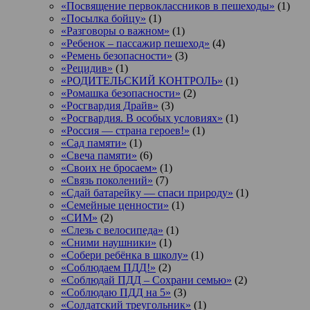
«Посвящение первоклассников в пешеходы»
(1)
«Посылка бойцу»
(1)
«Разговоры о важном»
(1)
«Ребенок – пассажир пешеход»
(4)
«Ремень безопасности»
(3)
«Рецидив»
(1)
«РОДИТЕЛЬСКИЙ КОНТРОЛЬ»
(1)
«Ромашка безопасности»
(2)
«Росгвардия Драйв»
(3)
«Росгвардия. В особых условиях»
(1)
«Россия — страна героев!»
(1)
«Сад памяти»
(1)
«Свеча памяти»
(6)
«Своих не бросаем»
(1)
«Связь поколений»
(7)
«Сдай батарейку — спаси природу»
(1)
«Семейные ценности»
(1)
«СИМ»
(2)
«Слезь с велосипеда»
(1)
«Сними наушники»
(1)
«Собери ребёнка в школу»
(1)
«Соблюдаем ПДД!»
(2)
«Соблюдай ПДД – Сохрани семью»
(2)
«Соблюдаю ПДД на 5»
(3)
«Солдатский треугольник»
(1)