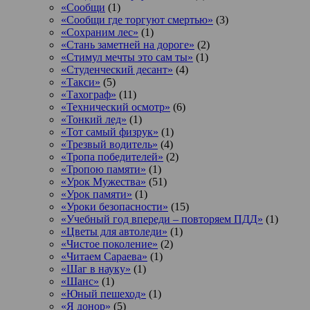
«Сообщи
(1)
«Сообщи где торгуют смертью»
(3)
«Сохраним лес»
(1)
«Стань заметней на дороге»
(2)
«Стимул мечты это сам ты»
(1)
«Студенческий десант»
(4)
«Такси»
(5)
«Тахограф»
(11)
«Технический осмотр»
(6)
«Тонкий лед»
(1)
«Тот самый физрук»
(1)
«Трезвый водитель»
(4)
«Тропа победителей»
(2)
«Тропою памяти»
(1)
«Урок Мужества»
(51)
«Урок памяти»
(1)
«Уроки безопасности»
(15)
«Учебный год впереди – повторяем ПДД»
(1)
«Цветы для автоледи»
(1)
«Чистое поколение»
(2)
«Читаем Сараева»
(1)
«Шаг в науку»
(1)
«Шанс»
(1)
«Юный пешеход»
(1)
«Я донор»
(5)