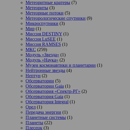
Метеоритные кратеры
(7)
Метеориты
(3)
Метеорные потоки
(5)
Метеорологические спутники
(9)
Микроспутники
(3)
Мир
(1)
Миссия DESTINY
(1)
Миссия LuSEE
(1)
Миссия RAMSES
(1)
МКС
(259)
Модуль «Звезда»
(1)
Модуль «Наука»
(2)
Музеи космонавтики и планетарии
(1)
Нейтронные звезды
(4)
Нептун
(2)
Обсерватории
(5)
Обсерватории Gaia
(1)
Обсерватория «Спектр-РГ»
(2)
Обсерватория Gaia
(1)
Обсерватория Integral
(1)
Орел
(1)
Передача энергии
(1)
Планетные системы
(1)
Планеты
(22)
Плесецк
(3)