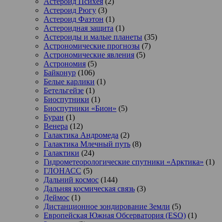
Астероид Психея
(2)
Астероид Рюгу
(3)
Астероид Фаэтон
(1)
Астероидная защита
(1)
Астероиды и малые планеты
(35)
Астрономические прогнозы
(7)
Астрономические явления
(5)
Астрономия
(5)
Байконур
(106)
Белые карлики
(1)
Бетельгейзе
(1)
Биоспутники
(1)
Биоспутники «Бион»
(5)
Буран
(1)
Венера
(12)
Галактика Андромеда
(2)
Галактика Млечный путь
(8)
Галактики
(24)
Гидрометеорологические спутники «Арктика»
(1)
ГЛОНАСС
(5)
Дальний космос
(144)
Дальняя космическая связь
(3)
Деймос
(1)
Дистанционное зондирование Земли
(5)
Европейская Южная Обсерватория (ESO)
(1)