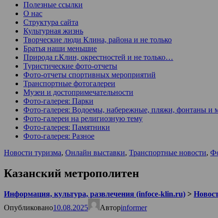
Полезные ссылки
О нас
Структура сайта
Культурная жизнь
Творческие люди Клина, района и не только
Братья наши меньшие
Природа г.Клин, окрестностей и не только…
Туристические фото-отчеты
Фото-отчеты спортивных мероприятий
Транспортные фотогалереи
Музеи и достопримечательности
Фото-галерея: Парки
Фото-галерея: Водоемы, набережные, пляжи, фонтаны и 
Фото-галереи на религиозную тему
Фото-галерея: Памятники
Фото-галерея: Разное
Новости туризма
,
Онлайн выставки
,
Транспортные новости
,
Фо
Казанский метрополитен
Информация, культура, развлечения (infoce-klin.ru)
>
Новости
Опубликовано
10.08.2025
Автор
informer