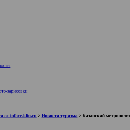
мосты
то-зарисовки
 от infoce-klin.ru
>
Новости туризма
>
Казанский метрополи