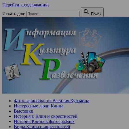
Перейти к содержанию

Искать для:
Поиск
Фото-зарисовки от Василия Кузьмина
Интересные люди Клина
Выставки
История г. Клин и окрестностей
История Клина в фотографиях
Виды Клина и окрестностей