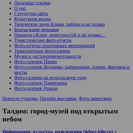
Полезные ссылки
О нас
Структура сайта
Культурная жизнь
Творческие люди Клина, района и не только
Братья наши меньшие
Природа г.Клин, окрестностей и не только…
Туристические фото-отчеты
Фото-отчеты спортивных мероприятий
Транспортные фотогалереи
Музеи и достопримечательности
Фото-галерея: Парки
Фото-галерея: Водоемы, набережные, пляжи, фонтаны и
мосты
Фото-галереи на религиозную тему
Фото-галерея: Памятники
Фото-галерея: Разное
Новости туризма
,
Онлайн выставки
,
Фото-зарисовки
Талдом: город-музей под открытым
небом
Информация, культура, развлечения (infoce-klin.ru)
>