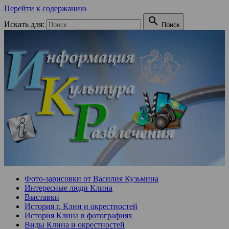
Перейти к содержанию

Искать для:
Поиск
Фото-зарисовки от Василия Кузьмина
Интересные люди Клина
Выставки
История г. Клин и окрестностей
История Клина в фотографиях
Виды Клина и окрестностей