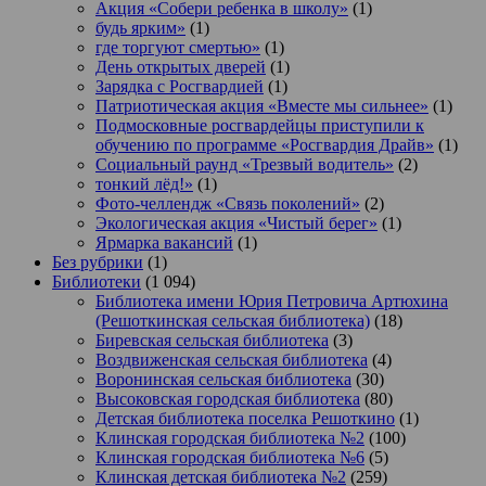
Акция «Собери ребенка в школу»
(1)
будь ярким»
(1)
где торгуют смертью»
(1)
День открытых дверей
(1)
Зарядка с Росгвардией
(1)
Патриотическая акция «Вместе мы сильнее»
(1)
Подмосковные росгвардейцы приступили к
обучению по программе «Росгвардия Драйв»
(1)
Социальный раунд «Трезвый водитель»
(2)
тонкий лёд!»
(1)
Фото-челлендж «Связь поколений»
(2)
Экологическая акция «Чистый берег»
(1)
Ярмарка вакансий
(1)
Без рубрики
(1)
Библиотеки
(1 094)
Библиотека имени Юрия Петровича Артюхина
(Решоткинская сельская библиотека)
(18)
Биревская сельская библиотека
(3)
Воздвиженская сельская библиотека
(4)
Воронинская сельская библиотека
(30)
Высоковская городская библиотека
(80)
Детская библиотека поселка Решоткино
(1)
Клинская городская библиотека №2
(100)
Клинская городская библиотека №6
(5)
Клинская детская библиотека №2
(259)