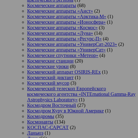
Космические аппараты
(68)
Космические аппараты «Аист»
(2)
Космические аппараты «Арктика-М»
(1)
Космические аппараты «Ионосфера»
(1)
Космические аппараты «Космос»
(3)
Космические аппараты «Луна»
(14)
Космические аппараты «Ресурс-П»
(4)
Космические аппараты «УниверСат-2023»
(2)
Космические аппараты «УниверСат»
(1)
Космические спутники «Метеор»
(4)
Космические станции
(20)
Космические уроки
(8)
Космический аппарат OSIRIS-REx
(1)
Космический диктант
(1)
Космический мусор
(3)
Космический телескоп Европейского
космического агентства «INTErnational Gamma-Ray
Astrophysics Laboratory»
(1)
Космодром Восточный
(27)
Космодром Куру в Южной Америке
(1)
Космодромы
(35)
Космонавты
(134)
КОСПАС-САРСАТ
(2)
Ланьюэ
(1)