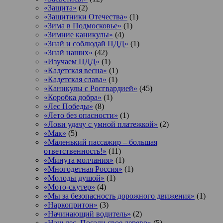
«Защита»
(2)
«Защитники Отечества»
(1)
«Зима в Подмосковье»
(1)
«Зимние каникулы»
(4)
«Знай и соблюдай ПДД»
(1)
«Знай наших»
(42)
«Изучаем ПДД»
(1)
«Кадетская весна»
(1)
«Кадетская слава»
(1)
«Каникулы с Росгвардией»
(45)
«Коробка добра»
(1)
«Лес Победы»
(8)
«Лето без опасности»
(1)
«Лови удачу с умной платежкой»
(2)
«Мак»
(5)
«Маленький пассажир – большая
ответственность!»
(11)
«Минута молчания»
(1)
«Многодетная Россия»
(1)
«Молоды душой»
(1)
«Мото-скутер»
(4)
«Мы за безопасность дорожного движения»
(1)
«Наркопритон»
(3)
«Начинающий водитель»
(2)
«Наш лес. Посади свое дерево»
(5)