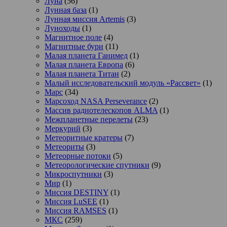
Луна
(56)
Лунная база
(1)
Лунная миссия Artemis
(3)
Луноходы
(1)
Магнитное поле
(4)
Магнитные бури
(11)
Малая планета Ганимед
(1)
Малая планета Европа
(6)
Малая планета Титан
(2)
Малый исследовательский модуль «Рассвет»
(1)
Марс
(34)
Марсоход NASA Perseverance
(2)
Массив радиотелескопов ALMA
(1)
Межпланетные перелеты
(23)
Меркурий
(3)
Метеоритные кратеры
(7)
Метеориты
(3)
Метеорные потоки
(5)
Метеорологические спутники
(9)
Микроспутники
(3)
Мир
(1)
Миссия DESTINY
(1)
Миссия LuSEE
(1)
Миссия RAMSES
(1)
МКС
(259)