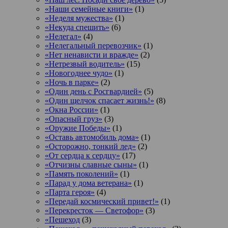
«Наши семейные книги»
(1)
«Неделя мужества»
(1)
«Некуда спешить»
(6)
«Нелегал»
(4)
«Нелегальный перевозчик»
(1)
«Нет ненависти и вражде»
(2)
«Нетрезвый водитель»
(15)
«Новогоднее чудо»
(1)
«Ночь в парке»
(2)
«Один день с Росгвардией»
(5)
«Один щелчок спасает жизнь!»
(8)
«Окна России»
(1)
«Опасный груз»
(3)
«Оружие Победы»
(1)
«Оставь автомобиль дома»
(1)
«Осторожно, тонкий лед»
(2)
«От сердца к сердцу»
(17)
«Отчизны славные сыны»
(1)
«Память поколений»
(1)
«Парад у дома ветерана»
(1)
«Парта героя»
(4)
«Передай космический привет!»
(1)
«Перекресток — Светофор»
(3)
«Пешеход
(3)