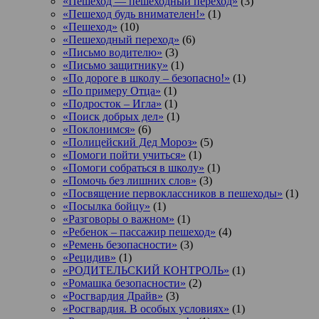
«Пешеход — пешеходный переход»
(3)
«Пешеход будь внимателен!»
(1)
«Пешеход»
(10)
«Пешеходный переход»
(6)
«Письмо водителю»
(3)
«Письмо защитнику»
(1)
«По дороге в школу – безопасно!»
(1)
«По примеру Отца»
(1)
«Подросток ‒ Игла»
(1)
«Поиск добрых дел»
(1)
«Поклонимся»
(6)
«Полицейский Дед Мороз»
(5)
«Помоги пойти учиться»
(1)
«Помоги собраться в школу»
(1)
«Помочь без лишних слов»
(3)
«Посвящение первоклассников в пешеходы»
(1)
«Посылка бойцу»
(1)
«Разговоры о важном»
(1)
«Ребенок – пассажир пешеход»
(4)
«Ремень безопасности»
(3)
«Рецидив»
(1)
«РОДИТЕЛЬСКИЙ КОНТРОЛЬ»
(1)
«Ромашка безопасности»
(2)
«Росгвардия Драйв»
(3)
«Росгвардия. В особых условиях»
(1)