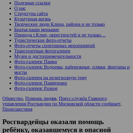
Полезные ссылки
О нас
Структура сайта
Культурная жизнь
Творческие люди Клина, района и не только
Братья наши меньшие
Природа г.Клин, окрестностей и не только…
Туристические фото-отчеты
Фото-отчеты спортивных мероприятий
Транспортные фотогалереи
Музеи и достопримечательности
Фото-галерея: Парки
Фото-галерея: Водоемы, набережные, пляжи, фонтаны и
мосты
Фото-галереи на религиозную тему
Фото-галерея: Памятники
Фото-галерея: Разное
Общество
,
Помощь людям
,
Пресс-служба Главного
управления Росгвардии по Московской области сообщает
,
Происшествия
Росгвардейцы оказали помощь
ребёнку, оказавшемуся в опасной