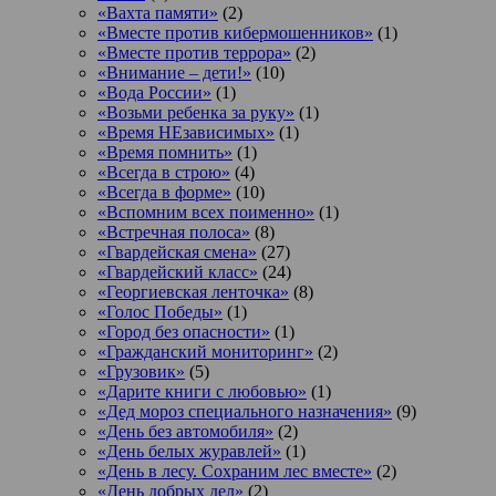
«Вахта памяти»
(2)
«Вместе против кибермошенников»
(1)
«Вместе против террора»
(2)
«Внимание – дети!»
(10)
«Вода России»
(1)
«Возьми ребенка за руку»
(1)
«Время НЕзависимых»
(1)
«Время помнить»
(1)
«Всегда в строю»
(4)
«Всегда в форме»
(10)
«Вспомним всех поименно»
(1)
«Встречная полоса»
(8)
«Гвардейская смена»
(27)
«Гвардейский класс»
(24)
«Георгиевская ленточка»
(8)
«Голос Победы»
(1)
«Город без опасности»
(1)
«Гражданский мониторинг»
(2)
«Грузовик»
(5)
«Дарите книги с любовью»
(1)
«Дед мороз специального назначения»
(9)
«День без автомобиля»
(2)
«День белых журавлей»
(1)
«День в лесу. Сохраним лес вместе»
(2)
«День добрых дел»
(2)