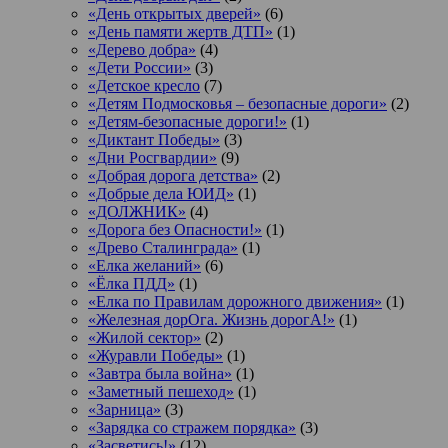
«День открытых дверей»
(6)
«День памяти жертв ДТП»
(1)
«Дерево добра»
(4)
«Дети России»
(3)
«Детское кресло
(7)
«Детям Подмосковья – безопасные дороги»
(2)
«Детям-безопасные дороги!»
(1)
«Диктант Победы»
(3)
«Дни Росгвардии»
(9)
«Добрая дорога детства»
(2)
«Добрые дела ЮИД»
(1)
«ДОЛЖНИК»
(4)
«Дорога без Опасности!»
(1)
«Древо Сталинграда»
(1)
«Елка желаний»
(6)
«Ёлка ПДД»
(1)
«Елка по Правилам дорожного движения»
(1)
«Железная дорОга. Жизнь дорогА!»
(1)
«Жилой сектор»
(2)
«Журавли Победы»
(1)
«Завтра была война»
(1)
«Заметный пешеход»
(1)
«Зарница»
(3)
«Зарядка со стражем порядка»
(3)
«Засветись!»
(12)