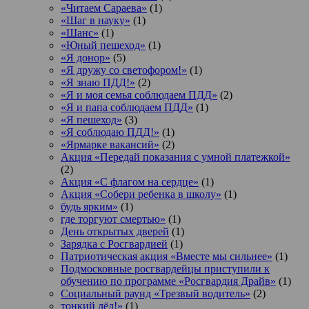
«Читаем Сараева»
(1)
«Шаг в науку»
(1)
«Шанс»
(1)
«Юный пешеход»
(1)
«Я донор»
(5)
«Я дружу со светофором!»
(1)
«Я знаю ПДД!»
(2)
«Я и моя семья соблюдаем ПДД»
(2)
«Я и папа соблюдаем ПДД»
(1)
«Я пешеход»
(3)
«Я соблюдаю ПДД!»
(1)
«Ярмарке вакансий»
(2)
Акция «Передай показания с умной платежкой»
(2)
Акция «С флагом на сердце»
(1)
Акция «Собери ребенка в школу»
(1)
будь ярким»
(1)
где торгуют смертью»
(1)
День открытых дверей
(1)
Зарядка с Росгвардией
(1)
Патриотическая акция «Вместе мы сильнее»
(1)
Подмосковные росгвардейцы приступили к
обучению по программе «Росгвардия Драйв»
(1)
Социальный раунд «Трезвый водитель»
(2)
тонкий лёд!»
(1)