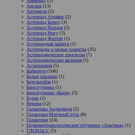
Аммонит
(1)
Ангара
(13)
Артемида
(2)
Астероид Апофис
(2)
Астероид Бенну
(3)
Астероид Психея
(2)
Астероид Рюгу
(3)
Астероид Фаэтон
(1)
Астероидная защита
(1)
Астероиды и малые планеты
(35)
Астрономические прогнозы
(7)
Астрономические явления
(5)
Астрономия
(5)
Байконур
(106)
Белые карлики
(1)
Бетельгейзе
(1)
Биоспутники
(1)
Биоспутники «Бион»
(5)
Буран
(1)
Венера
(12)
Галактика Андромеда
(2)
Галактика Млечный путь
(8)
Галактики
(24)
Гидрометеорологические спутники «Арктика»
(1)
ГЛОНАСС
(5)