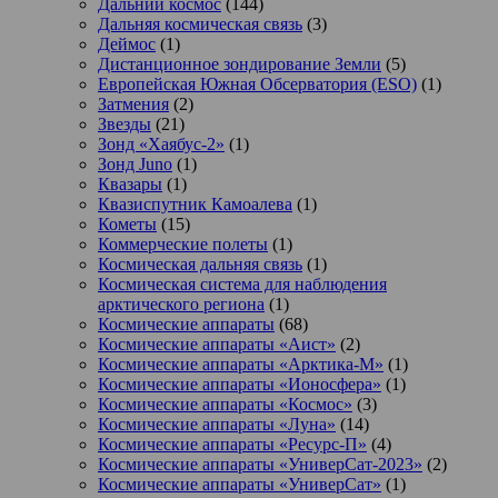
Дальний космос
(144)
Дальняя космическая связь
(3)
Деймос
(1)
Дистанционное зондирование Земли
(5)
Европейская Южная Обсерватория (ESO)
(1)
Затмения
(2)
Звезды
(21)
Зонд «Хаябус-2»
(1)
Зонд Juno
(1)
Квазары
(1)
Квазиспутник Камоалева
(1)
Кометы
(15)
Коммерческие полеты
(1)
Космическая дальняя связь
(1)
Космическая система для наблюдения
арктического региона
(1)
Космические аппараты
(68)
Космические аппараты «Аист»
(2)
Космические аппараты «Арктика-М»
(1)
Космические аппараты «Ионосфера»
(1)
Космические аппараты «Космос»
(3)
Космические аппараты «Луна»
(14)
Космические аппараты «Ресурс-П»
(4)
Космические аппараты «УниверСат-2023»
(2)
Космические аппараты «УниверСат»
(1)