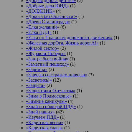
«Добрая дорога детства»
(2)
«Добрые дела ЮИД»
(1)
«ДОЛЖНИК»
(4)
«Дорога без Опасности!»
(1)
«Древо Сталинграда»
(1)
«Елка желаний»
(6)
«Ёлка ПДД»
(1)
«Елка по Правилам дорожного движения»
(1)
«Железная дорОга. Жизнь дорогА!»
(1)
«Жилой сектор»
(2)
«Журавли Победы»
(1)
«Завтра была война»
(1)
«Заметный пешеход»
(1)
«Зарница»
(3)
«Зарядка со стражем порядка»
(3)
«Засветись!»
(12)
«Защита»
(2)
«Защитники Отечества»
(1)
«Зима в Подмосковье»
(1)
«Зимние каникулы»
(4)
«Знай и соблюдай ПДД»
(1)
«Знай наших»
(42)
«Изучаем ПДД»
(1)
«Кадетская весна»
(1)
«Кадетская слава»
(1)