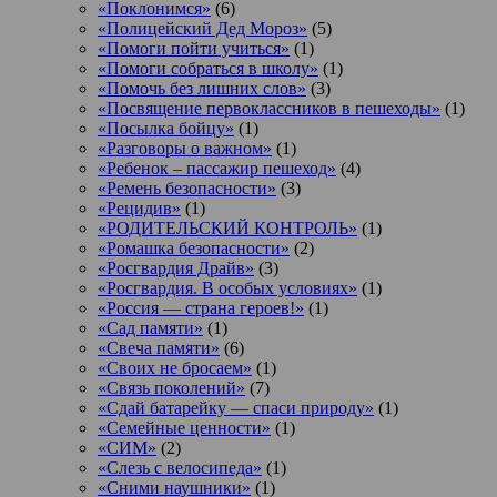
«Поклонимся»
(6)
«Полицейский Дед Мороз»
(5)
«Помоги пойти учиться»
(1)
«Помоги собраться в школу»
(1)
«Помочь без лишних слов»
(3)
«Посвящение первоклассников в пешеходы»
(1)
«Посылка бойцу»
(1)
«Разговоры о важном»
(1)
«Ребенок – пассажир пешеход»
(4)
«Ремень безопасности»
(3)
«Рецидив»
(1)
«РОДИТЕЛЬСКИЙ КОНТРОЛЬ»
(1)
«Ромашка безопасности»
(2)
«Росгвардия Драйв»
(3)
«Росгвардия. В особых условиях»
(1)
«Россия — страна героев!»
(1)
«Сад памяти»
(1)
«Свеча памяти»
(6)
«Своих не бросаем»
(1)
«Связь поколений»
(7)
«Сдай батарейку — спаси природу»
(1)
«Семейные ценности»
(1)
«СИМ»
(2)
«Слезь с велосипеда»
(1)
«Сними наушники»
(1)