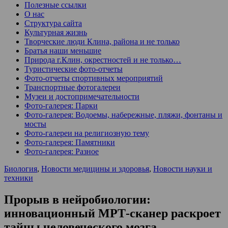
Полезные ссылки
О нас
Структура сайта
Культурная жизнь
Творческие люди Клина, района и не только
Братья наши меньшие
Природа г.Клин, окрестностей и не только…
Туристические фото-отчеты
Фото-отчеты спортивных мероприятий
Транспортные фотогалереи
Музеи и достопримечательности
Фото-галерея: Парки
Фото-галерея: Водоемы, набережные, пляжи, фонтаны и
мосты
Фото-галереи на религиозную тему
Фото-галерея: Памятники
Фото-галерея: Разное
Биология
,
Новости медицины и здоровья
,
Новости науки и
техники
Прорыв в нейробиологии:
инновационный МРТ-сканер раскроет
тайны человеческого мозга