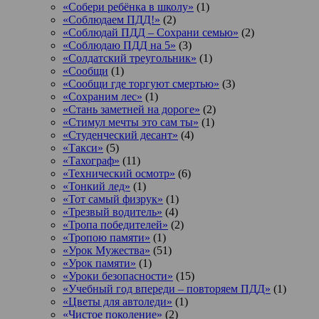
«Собери ребёнка в школу»
(1)
«Соблюдаем ПДД!»
(2)
«Соблюдай ПДД – Сохрани семью»
(2)
«Соблюдаю ПДД на 5»
(3)
«Солдатский треугольник»
(1)
«Сообщи
(1)
«Сообщи где торгуют смертью»
(3)
«Сохраним лес»
(1)
«Стань заметней на дороге»
(2)
«Стимул мечты это сам ты»
(1)
«Студенческий десант»
(4)
«Такси»
(5)
«Тахограф»
(11)
«Технический осмотр»
(6)
«Тонкий лед»
(1)
«Тот самый физрук»
(1)
«Трезвый водитель»
(4)
«Тропа победителей»
(2)
«Тропою памяти»
(1)
«Урок Мужества»
(51)
«Урок памяти»
(1)
«Уроки безопасности»
(15)
«Учебный год впереди – повторяем ПДД»
(1)
«Цветы для автоледи»
(1)
«Чистое поколение»
(2)