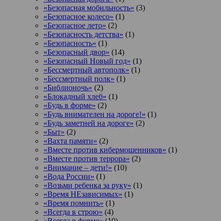
«Безопасная мобильность»
(3)
«Безопасное колесо»
(1)
«Безопасное лето»
(2)
«Безопасность детства»
(1)
«Безопасность»
(1)
«Безопасный двор»
(14)
«Безопасный Новый год»
(1)
«Бессмертный автополк»
(1)
«Бессмертный полк»
(1)
«Библионочь»
(2)
«Блокадный хлеб»
(1)
«Будь в форме»
(2)
«Будь внимателен на дороге!»
(1)
«Будь заметней на дороге»
(2)
«Быт»
(2)
«Вахта памяти»
(2)
«Вместе против кибермошенников»
(1)
«Вместе против террора»
(2)
«Внимание – дети!»
(10)
«Вода России»
(1)
«Возьми ребенка за руку»
(1)
«Время НЕзависимых»
(1)
«Время помнить»
(1)
«Всегда в строю»
(4)
«Всегда в форме»
(10)