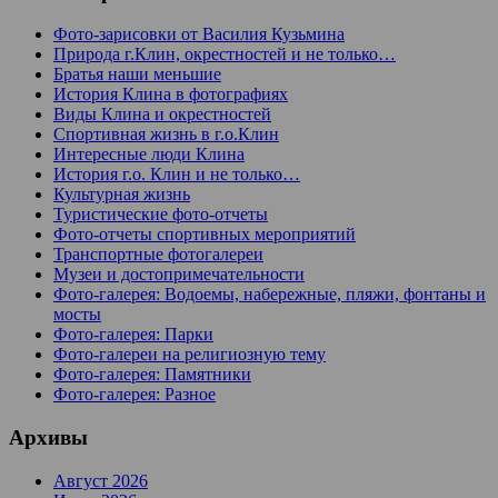
Фото-зарисовки от Василия Кузьмина
Природа г.Клин, окрестностей и не только…
Братья наши меньшие
История Клина в фотографиях
Виды Клина и окрестностей
Спортивная жизнь в г.о.Клин
Интересные люди Клина
История г.о. Клин и не только…
Культурная жизнь
Туристические фото-отчеты
Фото-отчеты спортивных мероприятий
Транспортные фотогалереи
Музеи и достопримечательности
Фото-галерея: Водоемы, набережные, пляжи, фонтаны и
мосты
Фото-галерея: Парки
Фото-галереи на религиозную тему
Фото-галерея: Памятники
Фото-галерея: Разное
Архивы
Август 2026