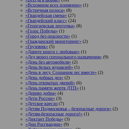
«Вспомним всех поименно»
(1)
«Встречная полоса»
(8)
«Гвардейская смена»
(27)
«Гвардейский класс»
(24)
«Георгиевская ленточка»
(8)
«Голос Победы»
(1)
«Город без опасности»
(1)
«Гражданский мониторинг»
(2)
«Грузовик»
(5)
«Дарите книги с любовью»
(1)
«Дед мороз специального назначения»
(9)
«День без автомобиля»
(2)
«День белых журавлей»
(1)
«День в лесу. Сохраним лес вместе»
(2)
«День добрых дел»
(2)
«День открытых дверей»
(6)
«День памяти жертв ДТП»
(1)
«Дерево добра»
(4)
«Дети России»
(3)
«Детское кресло
(7)
«Детям Подмосковья – безопасные дороги»
(2)
«Детям-безопасные дороги!»
(1)
«Диктант Победы»
(3)
«Дни Росгвардии»
(9)