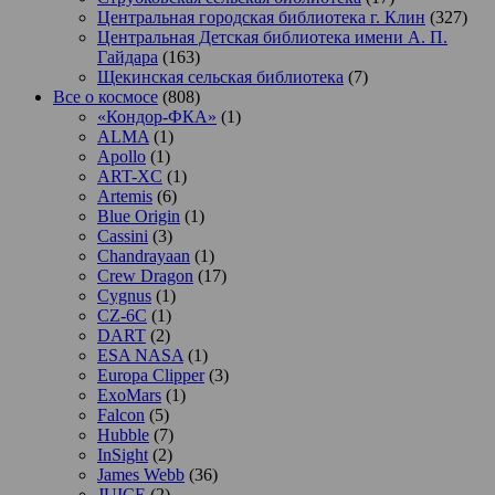
Центральная городская библиотека г. Клин
(327)
Центральная Детская библиотека имени А. П.
Гайдара
(163)
Щекинская сельская библиотека
(7)
Все о космосе
(808)
«Кондор-ФКА»
(1)
ALMA
(1)
Apollo
(1)
ART-XC
(1)
Artemis
(6)
Blue Origin
(1)
Cassini
(3)
Chandrayaan
(1)
Crew Dragon
(17)
Cygnus
(1)
CZ-6C
(1)
DART
(2)
ESA NASA
(1)
Europa Clipper
(3)
ExoMars
(1)
Falcon
(5)
Hubble
(7)
InSight
(2)
James Webb
(36)
JUICE
(2)