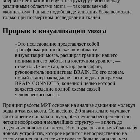
впервые неинвазивно изучать структуру связей между
различными областями мозга — так называемый
«коннектом». Раньше подобная детализация была возможна
только при посмертном исследовании тканей.
Прорыв в визуализации мозга
«Это исследование представляет собой
трансформационный скачок в области
визуализации мозга, расширяя границы нашего
понимания его работы на клеточном уровне», —
отметил Джон Нгай, доктор философии,
руководитель инициативы BRAIN. По его словам,
новый сканер закладывает основу для программы
BRAIN CONNECTS, конечной целью которой
является создание полной схемы связей
человеческого мозга.
Принцип работы МРТ основан на анализе движения молекул
воды в тканях мозга. Connectome 2.0 значительно улучшает
соотношение сигнала и шума, обеспечивая беспрецедентно
четкие изображения мельчайших структур — вплоть до
отдельных волокон и клеток. Этого удалось достичь благодаря
новому устройству, которое крепится непосредственно на
голову пациента и содержит гораздо больше каналов, чем