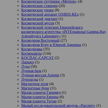
Космические спутники «Метеор»
(4)
Космические станции
(20)
Космические уроки
(8)
Космический аппарат OSIRIS-REx
(1)
Космический диктант
(1)
Космический мусор
(3)
Космический телескоп Европейского
космического агентства «INTErnational Gamma-Ray
Astrophysics Laboratory»
(1)
Космодром Восточный
(27)
Космодром Куру в Южной Америке
(1)
Космодромы
(35)
Космонавты
(134)
КОСПАС-САРСАТ
(2)
Ланьюэ
(1)
Луна
(56)
Лунная база
(1)
Лунная миссия Artemis
(3)
Луноходы
(1)
Магнитное поле
(4)
Магнитные бури
(11)
Малая планета Ганимед
(1)
Малая планета Европа
(6)
Малая планета Титан
(2)
Малый исследовательский модуль «Рассвет»
(1)