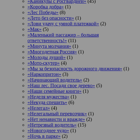
«Каникулы с Росгвардией»
(45)
«Коробка добра»
(1)
«Лес Победы»
(8)
«Лето без опасности»
(1)
«Лови удачу с умной платежкой»
(2)
«Мак»
(5)
«Маленький пассажир – большая
ответственность!»
(11)
«Минута молчания»
(1)
«Многодетная Россия»
(1)
«Молоды душой»
(1)
«Мото-скутер»
(4)
«Мы за безопасность дорожного движения»
(1)
«Наркопритон»
(3)
«Начинающий водитель»
(2)
«Наш лес. Посади свое дерево»
(5)
«Наши семейные книги»
(1)
«Неделя мужества»
(1)
«Некуда спешить»
(6)
«Нелегал»
(4)
«Нелегальный перевозчик»
(1)
«Нет ненависти и вражде»
(2)
«Нетрезвый водитель»
(15)
«Новогоднее чудо»
(1)
«Ночь в парке»
(2)