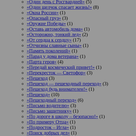
«Один день с Росгвардией»
(5)
«Один щелчок спасает жизнь!»
(8)
«Окна России»
(1)
«Опасный груз»
(3)
«Оружие Победы»
(1)
«Оставь автомобиль дома»
(1)
«Осторожно, тонкий лед»
(2)
«От сердца к сердцу»
(17)
«Отчизны славные сыны»
(1)
«Память поколений»
(1)
«Парад у дома ветерана»
(1)
«Парта героя»
(4)
«Передай космический привет!»
(1)
«Перекресток — Светофор»
(3)
«Пешеход
(3)
«Пешеход — пешеходный переход»
(3)
«Пешеход будь внимателен!»
(1)
«Пешеход»
(10)
«Пешеходный переход»
(6)
«Письмо водителю»
(3)
«Письмо защитнику»
(1)
«По дороге в школу – безопасно!»
(1)
«По примеру Отца»
(1)
«Подросток ‒ Игла»
(1)
«Поиск добрых дел»
(1)