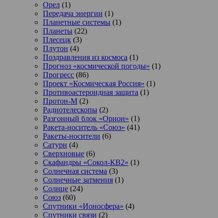
Орел
(1)
Передача энергии
(1)
Планетные системы
(1)
Планеты
(22)
Плесецк
(3)
Плутон
(4)
Поздравления из космоса
(1)
Прогноз «космической погоды»
(1)
Прогресс
(86)
Проект «Космическая Россия»
(1)
Противоастероидная защита
(1)
Протон-М
(2)
Радиотелескопы
(2)
Разгонный блок «Орион»
(1)
Ракета-носитель «Союз»
(41)
Ракеты-носители
(6)
Сатурн
(4)
Сверхновые
(6)
Скафандры «Сокол-КВ2»
(1)
Солнечная система
(3)
Солнечные затмения
(1)
Солнце
(24)
Союз
(60)
Спутники «Ионосфера»
(4)
Спутники связи
(2)