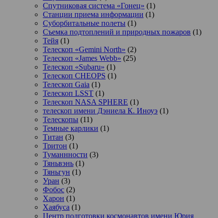
Спутниковая система «Гонец»
(1)
Станции приема информации
(1)
Суборбитальные полеты
(1)
Съемка подтоплений и природных пожаров
(1)
Тейя
(1)
Телескоп «Gemini North»
(2)
Телескоп «James Webb»
(25)
Телескоп «Subaru»
(1)
Телескоп CHEOPS
(1)
Телескоп Gaia
(1)
Телескоп LSST
(1)
Телескоп NASA SPHERE
(1)
телескоп имени Дэниела К. Иноуэ
(1)
Телескопы
(11)
Темные карлики
(1)
Титан
(3)
Тритон
(1)
Туманнности
(3)
Тяньвэнь
(1)
Тяньгун
(1)
Уран
(3)
Фобос
(2)
Харон
(1)
Хаябуса
(1)
Центр подготовки космонавтов имени Юрия