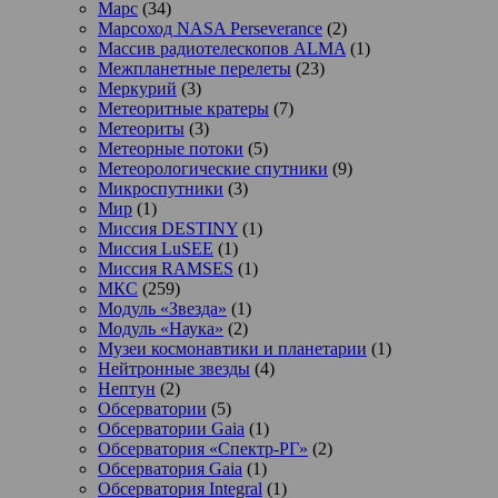
Марс
(34)
Марсоход NASA Perseverance
(2)
Массив радиотелескопов ALMA
(1)
Межпланетные перелеты
(23)
Меркурий
(3)
Метеоритные кратеры
(7)
Метеориты
(3)
Метеорные потоки
(5)
Метеорологические спутники
(9)
Микроспутники
(3)
Мир
(1)
Миссия DESTINY
(1)
Миссия LuSEE
(1)
Миссия RAMSES
(1)
МКС
(259)
Модуль «Звезда»
(1)
Модуль «Наука»
(2)
Музеи космонавтики и планетарии
(1)
Нейтронные звезды
(4)
Нептун
(2)
Обсерватории
(5)
Обсерватории Gaia
(1)
Обсерватория «Спектр-РГ»
(2)
Обсерватория Gaia
(1)
Обсерватория Integral
(1)