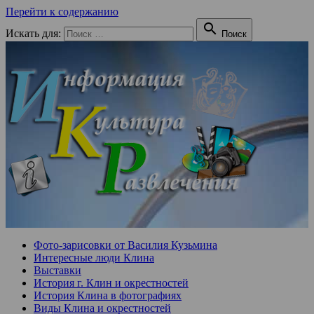
Перейти к содержанию

Искать для:
Поиск
Фото-зарисовки от Василия Кузьмина
Интересные люди Клина
Выставки
История г. Клин и окрестностей
История Клина в фотографиях
Виды Клина и окрестностей