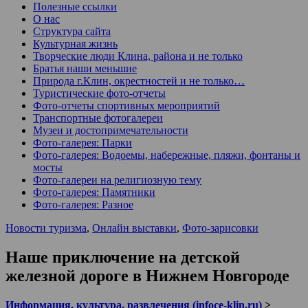
Полезные ссылки
О нас
Структура сайта
Культурная жизнь
Творческие люди Клина, района и не только
Братья наши меньшие
Природа г.Клин, окрестностей и не только…
Туристические фото-отчеты
Фото-отчеты спортивных мероприятий
Транспортные фотогалереи
Музеи и достопримечательности
Фото-галерея: Парки
Фото-галерея: Водоемы, набережные, пляжи, фонтаны и
мосты
Фото-галереи на религиозную тему
Фото-галерея: Памятники
Фото-галерея: Разное
Новости туризма
,
Онлайн выставки
,
Фото-зарисовки
Наше приключение на детской
железной дороге в Нижнем Новгороде
Информация, культура, развлечения (infoce-klin.ru)
>