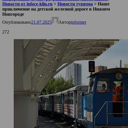
Новости от infoce-klin.ru
>
Новости туризма
>
Наше
приключение на детской железной дороге в Нижнем
Новгороде
Опубликовано
21.07.2025
Автор
informer
272