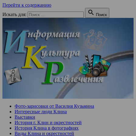
Перейти к содержанию

Искать для:
Поиск
Фото-зарисовки от Василия Кузьмина
Интересные люди Клина
Выставки
История г. Клин и окрестностей
История Клина в фотографиях
Виды Клина и окрестностей