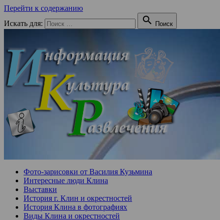
Перейти к содержанию

Искать для:
Поиск
Фото-зарисовки от Василия Кузьмина
Интересные люди Клина
Выставки
История г. Клин и окрестностей
История Клина в фотографиях
Виды Клина и окрестностей