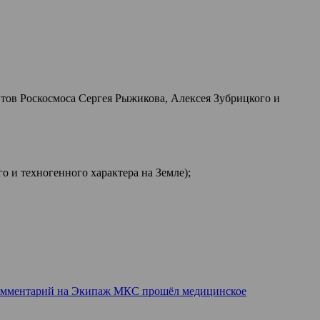
тов Роскосмоса Сергея Рыжикова, Алексея Зубрицкого и
о и техногенного характера на Земле);
омментарий
на Экипаж МКС прошёл медицинское