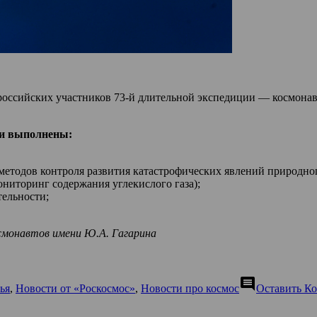
оссийских участников 73-й длительной экспедиции — космонав
ии выполнены:
методов контроля развития катастрофических явлений природног
иторинг содержания углекислого газа);
тельности;
смонавтов имени Ю.А. Гагарина
comment
ья
,
Новости от «Роскосмос»
,
Новости про космос
Оставить К