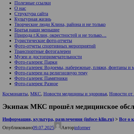
Полезные ссылки
О нас
Структура сайта
Культурная жизнь
Творческие люди Клина, района и не только
Братья наши меньшие
Природа г.Клин, окрестностей и не только…
Туристические фото-отчеты
Фото-отчеты спортивных мероприятий
Транспортные фотогалереи
Музеи и достопримечательности
Фото-галерея: Парки
Фото-галерея: Водоемы, набережные, пляжи, фонтаны и 
Фото-галереи на религиозную тему
Фото-галерея: Памятники
Фото-галерея: Разное
Космонавты
,
МКС
,
Новости медицины и здоровья
,
Новости от
Экипаж МКС прошёл медицинское обсл
Информация, культура, развлечения (infoce-klin.ru)
>
Все о 
Опубликовано
09.07.2025
Автор
informer