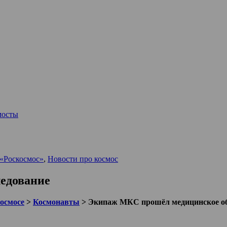
мосты
 «Роскосмос»
,
Новости про космос
едование
космосе
>
Космонавты
>
Экипаж МКС прошёл медицинское об