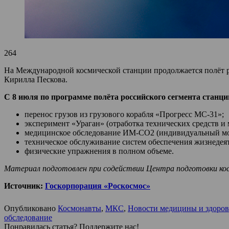
264
На Международной космической станции продолжается полёт р
Кирилла Пескова.
С 8 июля по программе полёта российского сегмента станц
перенос грузов из грузового корабля «Прогресс МС-31»;
эксперимент «Ураган» (отработка технических средств и 
медицинское обследование ИМ-CO2 (индивидуальный мон
техническое обслуживание систем обеспечения жизнедея
физические упражнения в полном объеме.
Материал подготовлен при содействии Центра подготовки ко
Источник:
Госкорпорация «Роскосмос»
Опубликовано
Космонавты
,
МКС
,
Новости медицины и здоров
обследование
Понравилась статья? Поддержите нас!