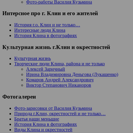
Фото-работы Василия Кузьмина
Интерсное про г. Клин и его жителей
История г.о. Клин и не только…
Интересные люди Клина
История Клина в фотографиях
Культурная жизнь г.Клин и окрестностей
Культурная жизнь
Творческие люди Клина, района и не только
Алексей Заричный
Ирина Владимировна Деньгова (Лукашенко)
Комаров Андрей Александрович
Виктор Степанович Никаноров
Фотогалереи
Фото-зарисовки от Василия Кузьмина
Природа г.Клин, окрестностей и не только…
Братья наши меньшие
История Клина в фотографиях
Виды Клина и окрестностей