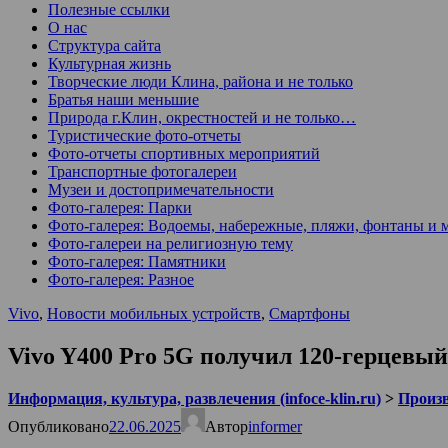
Полезные ссылки
О нас
Структура сайта
Культурная жизнь
Творческие люди Клина, района и не только
Братья наши меньшие
Природа г.Клин, окрестностей и не только…
Туристические фото-отчеты
Фото-отчеты спортивных мероприятий
Транспортные фотогалереи
Музеи и достопримечательности
Фото-галерея: Парки
Фото-галерея: Водоемы, набережные, пляжи, фонтаны и 
Фото-галереи на религиозную тему
Фото-галерея: Памятники
Фото-галерея: Разное
Vivo
,
Новости мобильных устройств
,
Смартфоны
Vivo Y400 Pro 5G получил 120-герцев
Информация, культура, развлечения (infoce-klin.ru)
>
Произ
Опубликовано
22.06.2025
Автор
informer