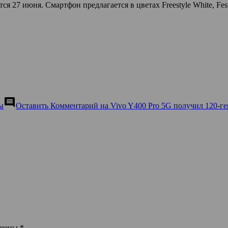
я 27 июня. Смартфон предлагается в цветах Freestyle White, Fest
comment
ы
Оставить Комментарий
на Vivo Y400 Pro 5G получил 120-
ечены
*