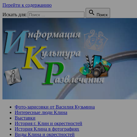
Перейти к содержанию

Искать для:
Поиск
Фото-зарисовки от Василия Кузьмина
Интересные люди Клина
Выставки
История г. Клин и окрестностей
История Клина в фотографиях
Виды Клина и окрестностей