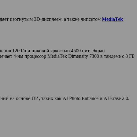
адает изогнутым 3D-дисплеем, а также чипсетом
MediaTek
ния 120 Гц и пиковой яркостью 4500 нит. Экран
чает 4-нм процессор MediaTek Dimensity 7300 в тандеме с 8 ГБ
й на основе ИИ, таких как AI Photo Enhance и AI Erase 2.0.