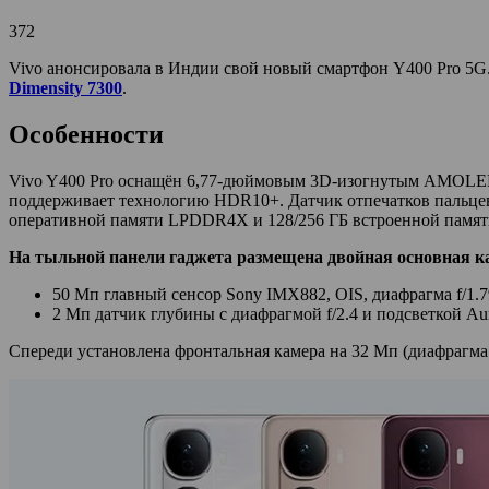
372
Vivo анонсировала в Индии свой новый смартфон Y400 Pro 5G.
Dimensity 7300
.
Особенности
Vivo Y400 Pro оснащён 6,77-дюймовым 3D-изогнутым AMOLED-д
поддерживает технологию HDR10+. Датчик отпечатков пальцев и
оперативной памяти LPDDR4X и 128/256 ГБ встроенной памяти
На тыльной панели гаджета размещена двойная основная к
50 Мп главный сенсор Sony IMX882, OIS, диафрагма f/1.7
2 Мп датчик глубины с диафрагмой f/2.4 и подсветкой Au
Спереди установлена фронтальная камера на 32 Мп (диафрагма f