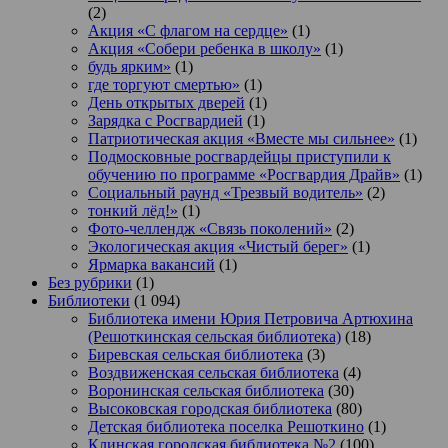
(2)
Акция «С флагом на сердце»
(1)
Акция «Собери ребенка в школу»
(1)
будь ярким»
(1)
где торгуют смертью»
(1)
День открытых дверей
(1)
Зарядка с Росгвардией
(1)
Патриотическая акция «Вместе мы сильнее»
(1)
Подмосковные росгвардейцы приступили к
обучению по программе «Росгвардия Драйв»
(1)
Социальный раунд «Трезвый водитель»
(2)
тонкий лёд!»
(1)
Фото-челлендж «Связь поколений»
(2)
Экологическая акция «Чистый берег»
(1)
Ярмарка вакансий
(1)
Без рубрики
(1)
Библиотеки
(1 094)
Библиотека имени Юрия Петровича Артюхина
(Решоткинская сельская библиотека)
(18)
Биревская сельская библиотека
(3)
Воздвиженская сельская библиотека
(4)
Воронинская сельская библиотека
(30)
Высоковская городская библиотека
(80)
Детская библиотека поселка Решоткино
(1)
Клинская городская библиотека №2
(100)