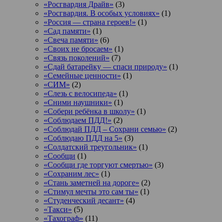
«Росгвардия Драйв»
(3)
«Росгвардия. В особых условиях»
(1)
«Россия — страна героев!»
(1)
«Сад памяти»
(1)
«Свеча памяти»
(6)
«Своих не бросаем»
(1)
«Связь поколений»
(7)
«Сдай батарейку — спаси природу»
(1)
«Семейные ценности»
(1)
«СИМ»
(2)
«Слезь с велосипеда»
(1)
«Сними наушники»
(1)
«Собери ребёнка в школу»
(1)
«Соблюдаем ПДД!»
(2)
«Соблюдай ПДД – Сохрани семью»
(2)
«Соблюдаю ПДД на 5»
(3)
«Солдатский треугольник»
(1)
«Сообщи
(1)
«Сообщи где торгуют смертью»
(3)
«Сохраним лес»
(1)
«Стань заметней на дороге»
(2)
«Стимул мечты это сам ты»
(1)
«Студенческий десант»
(4)
«Такси»
(5)
«Тахограф»
(11)