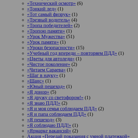
«Технический осмотр»
(6)
«Тонкий лед»
(1)
«Тот самый физрук»
(1)
«Трезвый водитель»
(4)
«Тропа победителей»
(2)
«Тропою памяти»
(1)
«Урок Мужества»
(51)
«Урок памяти»
(1)
«Уроки безопасности»
(15)
«Учебный год впереди – повторяем ПДД»
(1)
«Цветы для автоледи»
(1)
«Чистое поколение»
(2)
«Читаем Сараева»
(1)
«Шаг в науку»
(1)
«Шанс»
(1)
«Юный пешеход»
(1)
«Я донор»
(5)
«Я дружу со светофором!»
(1)
«Я знаю ПДД!»
(2)
«Я и моя семья соблюдаем ПДД»
(2)
«Я и папа соблюдаем ПДД»
(1)
«Я пешеход»
(3)
«Я соблюдаю ПДД!»
(1)
«Ярмарке вакансий»
(2)
Акция «Передай показания с умной платежкой»