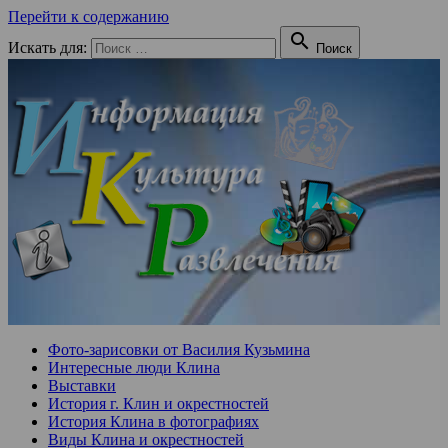
Перейти к содержанию

Искать для:
Поиск
Фото-зарисовки от Василия Кузьмина
Интересные люди Клина
Выставки
История г. Клин и окрестностей
История Клина в фотографиях
Виды Клина и окрестностей