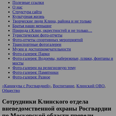
Полезные ссылки
О нас
Структура сайта
Культурная жизнь
Творческие люди Клина, района и не только
Братья наши меньшие
Природа г.Клин, окрестностей и не только…
Туристические фото-отчеты
Фото-отчеты спортивных мероприятий
Транспортные фотогалереи
Музеи и достопримечательности
Фото-галерея: Парки
Фото-галерея: Водоемы, набережные, пляжи, фонтаны и
мосты
Фото-галереи на религиозную тему
Фото-галерея: Памятники
Фото-галерея: Разное
«Каникулы с Росгвардией»
,
Воспитание
,
Клинский ОВО
,
Общество
Сотрудники Клинского отдела
вневедомственной охраны Росгвардии
по Московской области провели