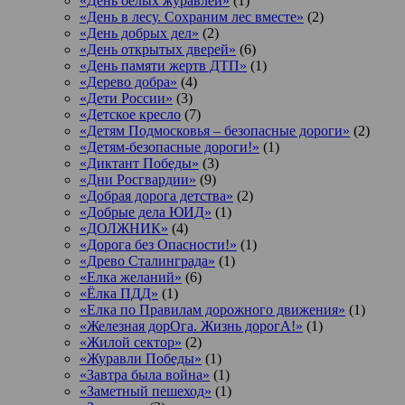
«День белых журавлей»
(1)
«День в лесу. Сохраним лес вместе»
(2)
«День добрых дел»
(2)
«День открытых дверей»
(6)
«День памяти жертв ДТП»
(1)
«Дерево добра»
(4)
«Дети России»
(3)
«Детское кресло
(7)
«Детям Подмосковья – безопасные дороги»
(2)
«Детям-безопасные дороги!»
(1)
«Диктант Победы»
(3)
«Дни Росгвардии»
(9)
«Добрая дорога детства»
(2)
«Добрые дела ЮИД»
(1)
«ДОЛЖНИК»
(4)
«Дорога без Опасности!»
(1)
«Древо Сталинграда»
(1)
«Елка желаний»
(6)
«Ёлка ПДД»
(1)
«Елка по Правилам дорожного движения»
(1)
«Железная дорОга. Жизнь дорогА!»
(1)
«Жилой сектор»
(2)
«Журавли Победы»
(1)
«Завтра была война»
(1)
«Заметный пешеход»
(1)