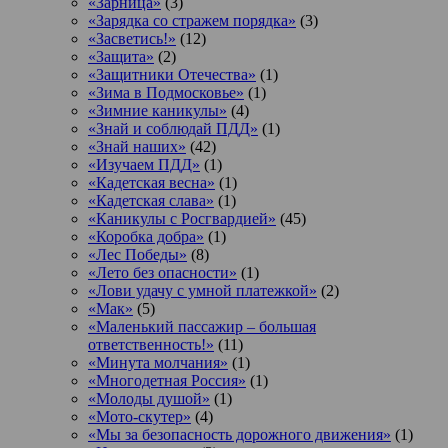
«Зарница»
(3)
«Зарядка со стражем порядка»
(3)
«Засветись!»
(12)
«Защита»
(2)
«Защитники Отечества»
(1)
«Зима в Подмосковье»
(1)
«Зимние каникулы»
(4)
«Знай и соблюдай ПДД»
(1)
«Знай наших»
(42)
«Изучаем ПДД»
(1)
«Кадетская весна»
(1)
«Кадетская слава»
(1)
«Каникулы с Росгвардией»
(45)
«Коробка добра»
(1)
«Лес Победы»
(8)
«Лето без опасности»
(1)
«Лови удачу с умной платежкой»
(2)
«Мак»
(5)
«Маленький пассажир – большая
ответственность!»
(11)
«Минута молчания»
(1)
«Многодетная Россия»
(1)
«Молоды душой»
(1)
«Мото-скутер»
(4)
«Мы за безопасность дорожного движения»
(1)