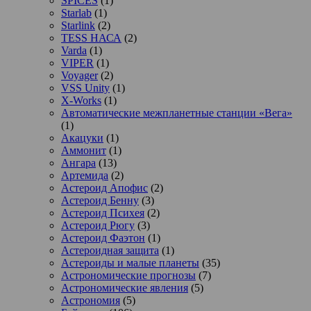
SPICES
(1)
Starlab
(1)
Starlink
(2)
TESS НАСА
(2)
Varda
(1)
VIPER
(1)
Voyager
(2)
VSS Unity
(1)
X-Works
(1)
Автоматические межпланетные станции «Вега»
(1)
Акацуки
(1)
Аммонит
(1)
Ангара
(13)
Артемида
(2)
Астероид Апофис
(2)
Астероид Бенну
(3)
Астероид Психея
(2)
Астероид Рюгу
(3)
Астероид Фаэтон
(1)
Астероидная защита
(1)
Астероиды и малые планеты
(35)
Астрономические прогнозы
(7)
Астрономические явления
(5)
Астрономия
(5)