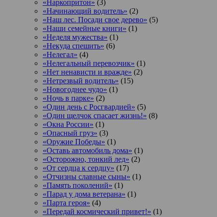
«Наркопритон»
(3)
«Начинающий водитель»
(2)
«Наш лес. Посади свое дерево»
(5)
«Наши семейные книги»
(1)
«Неделя мужества»
(1)
«Некуда спешить»
(6)
«Нелегал»
(4)
«Нелегальный перевозчик»
(1)
«Нет ненависти и вражде»
(2)
«Нетрезвый водитель»
(15)
«Новогоднее чудо»
(1)
«Ночь в парке»
(2)
«Один день с Росгвардией»
(5)
«Один щелчок спасает жизнь!»
(8)
«Окна России»
(1)
«Опасный груз»
(3)
«Оружие Победы»
(1)
«Оставь автомобиль дома»
(1)
«Осторожно, тонкий лед»
(2)
«От сердца к сердцу»
(17)
«Отчизны славные сыны»
(1)
«Память поколений»
(1)
«Парад у дома ветерана»
(1)
«Парта героя»
(4)
«Передай космический привет!»
(1)