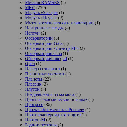
Миссия RAMSES
(1)
МКС
(259)
Модуль «Звезда»
(1)
Модуль «Наука»
(2)
Музеи космонавтики и планетарии
(1)
Нейтронные звезды
(4)
Нептун
(2)
Обсерватории
(5)
Обсерватории Gaia
(1)
Обсерватория «Спектр-РГ»
(2)
Обсерватория Gaia
(1)
Обсерватория Integral
(1)
Орел
(1)
Передача энергии
(1)
Планетные системы
(1)
Планеты
(22)
Плесецк
(3)
Плутон
(4)
Поздравления из космоса
(1)
Прогноз «космической погоды»
(1)
Прогресс
(86)
Проект «Космическая Россия»
(1)
Противоастероидная защита
(1)
Протон-М
(2)
Радиотелескопы
(2)