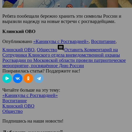
Ребята пообещали бережно хранить эти символы России и
выразили надежду на новые встречи с росгвардейцами.
Клинский ОВО
Опубликовано
«Каникулы с Росгвардией»
,
Воспитание
,
comment
Клинский ОВО
,
Общество
Оставить Комментарий
на
Сотрудники Клинского отдела вневедомственной охраны
Росгвардии по Московской области провели патриотическое
мероприятие, посвящённое Дню России
Понравилась статья? Поддержите нас!
Читайте больше на эту тему:
«Каникулы с Росгвардией»
Воспитание
Клинский ОВО
Общество
Подпишись на наши новости!