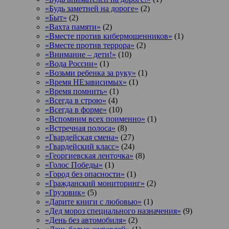
«Будь заметней на дороге»
(2)
«Быт»
(2)
«Вахта памяти»
(2)
«Вместе против кибермошенников»
(1)
«Вместе против террора»
(2)
«Внимание – дети!»
(10)
«Вода России»
(1)
«Возьми ребенка за руку»
(1)
«Время НЕзависимых»
(1)
«Время помнить»
(1)
«Всегда в строю»
(4)
«Всегда в форме»
(10)
«Вспомним всех поименно»
(1)
«Встречная полоса»
(8)
«Гвардейская смена»
(27)
«Гвардейский класс»
(24)
«Георгиевская ленточка»
(8)
«Голос Победы»
(1)
«Город без опасности»
(1)
«Гражданский мониторинг»
(2)
«Грузовик»
(5)
«Дарите книги с любовью»
(1)
«Дед мороз специального назначения»
(9)
«День без автомобиля»
(2)