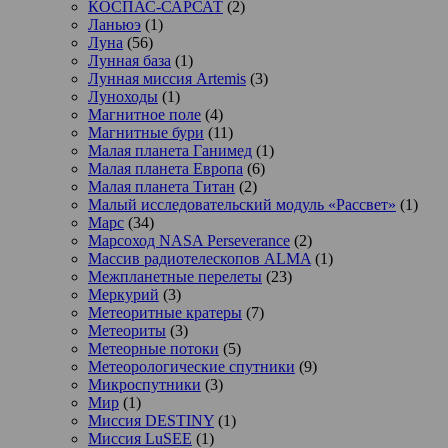
КОСПАС-САРСАТ
(2)
Ланьюэ
(1)
Луна
(56)
Лунная база
(1)
Лунная миссия Artemis
(3)
Луноходы
(1)
Магнитное поле
(4)
Магнитные бури
(11)
Малая планета Ганимед
(1)
Малая планета Европа
(6)
Малая планета Титан
(2)
Малый исследовательский модуль «Рассвет»
(1)
Марс
(34)
Марсоход NASA Perseverance
(2)
Массив радиотелескопов ALMA
(1)
Межпланетные перелеты
(23)
Меркурий
(3)
Метеоритные кратеры
(7)
Метеориты
(3)
Метеорные потоки
(5)
Метеорологические спутники
(9)
Микроспутники
(3)
Мир
(1)
Миссия DESTINY
(1)
Миссия LuSEE
(1)