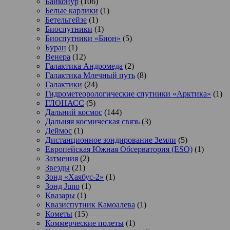
Байконур
(106)
Белые карлики
(1)
Бетельгейзе
(1)
Биоспутники
(1)
Биоспутники «Бион»
(5)
Буран
(1)
Венера
(12)
Галактика Андромеда
(2)
Галактика Млечный путь
(8)
Галактики
(24)
Гидрометеорологические спутники «Арктика»
(1)
ГЛОНАСС
(5)
Дальний космос
(144)
Дальняя космическая связь
(3)
Деймос
(1)
Дистанционное зондирование Земли
(5)
Европейская Южная Обсерватория (ESO)
(1)
Затмения
(2)
Звезды
(21)
Зонд «Хаябус-2»
(1)
Зонд Juno
(1)
Квазары
(1)
Квазиспутник Камоалева
(1)
Кометы
(15)
Коммерческие полеты
(1)