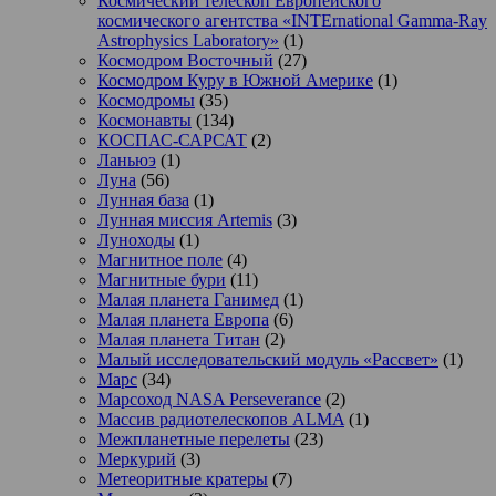
Космический телескоп Европейского
космического агентства «INTErnational Gamma-Ray
Astrophysics Laboratory»
(1)
Космодром Восточный
(27)
Космодром Куру в Южной Америке
(1)
Космодромы
(35)
Космонавты
(134)
КОСПАС-САРСАТ
(2)
Ланьюэ
(1)
Луна
(56)
Лунная база
(1)
Лунная миссия Artemis
(3)
Луноходы
(1)
Магнитное поле
(4)
Магнитные бури
(11)
Малая планета Ганимед
(1)
Малая планета Европа
(6)
Малая планета Титан
(2)
Малый исследовательский модуль «Рассвет»
(1)
Марс
(34)
Марсоход NASA Perseverance
(2)
Массив радиотелескопов ALMA
(1)
Межпланетные перелеты
(23)
Меркурий
(3)
Метеоритные кратеры
(7)