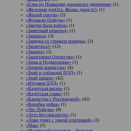
«Елка по Правилам дорожного движения»
(1)
«Железная дорОга. Жизнь дорогА!»
(1)
«Жилой сектор»
(2)
«Журавли Победы»
(1)
«Завтра была война»
(1)
«Заметный пешеход»
(1)
«Зарница»
(3)
«Зарядка со стражем порядка»
(3)
«Засветись!»
(12)
«Защита»
(2)
«Защитники Отечества»
(1)
«Зима в Подмосковье»
(1)
«Зимние каникулы»
(4)
«Знай и соблюдай ПДД»
(1)
«Знай наших»
(42)
«Изучаем ПДД»
(1)
«Кадетская весна»
(1)
«Кадетская слава»
(1)
«Каникулы с Росгвардией»
(45)
«Коробка добра»
(1)
«Лес Победы»
(8)
«Лето без опасности»
(1)
«Лови удачу с умной платежкой»
(2)
«Мак»
(5)
«Маленький пассажир – большая