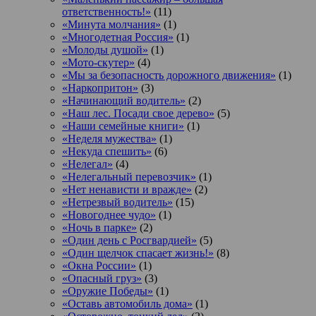
ответственность!»
(11)
«Минута молчания»
(1)
«Многодетная Россия»
(1)
«Молоды душой»
(1)
«Мото-скутер»
(4)
«Мы за безопасность дорожного движения»
(1)
«Наркопритон»
(3)
«Начинающий водитель»
(2)
«Наш лес. Посади свое дерево»
(5)
«Наши семейные книги»
(1)
«Неделя мужества»
(1)
«Некуда спешить»
(6)
«Нелегал»
(4)
«Нелегальный перевозчик»
(1)
«Нет ненависти и вражде»
(2)
«Нетрезвый водитель»
(15)
«Новогоднее чудо»
(1)
«Ночь в парке»
(2)
«Один день с Росгвардией»
(5)
«Один щелчок спасает жизнь!»
(8)
«Окна России»
(1)
«Опасный груз»
(3)
«Оружие Победы»
(1)
«Оставь автомобиль дома»
(1)