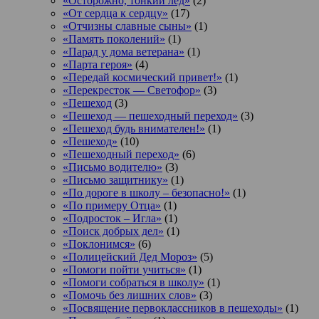
«Осторожно, тонкий лед»
(2)
«От сердца к сердцу»
(17)
«Отчизны славные сыны»
(1)
«Память поколений»
(1)
«Парад у дома ветерана»
(1)
«Парта героя»
(4)
«Передай космический привет!»
(1)
«Перекресток — Светофор»
(3)
«Пешеход
(3)
«Пешеход — пешеходный переход»
(3)
«Пешеход будь внимателен!»
(1)
«Пешеход»
(10)
«Пешеходный переход»
(6)
«Письмо водителю»
(3)
«Письмо защитнику»
(1)
«По дороге в школу – безопасно!»
(1)
«По примеру Отца»
(1)
«Подросток ‒ Игла»
(1)
«Поиск добрых дел»
(1)
«Поклонимся»
(6)
«Полицейский Дед Мороз»
(5)
«Помоги пойти учиться»
(1)
«Помоги собраться в школу»
(1)
«Помочь без лишних слов»
(3)
«Посвящение первоклассников в пешеходы»
(1)