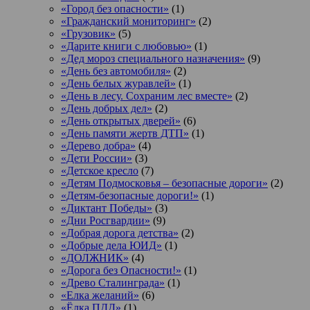
«Город без опасности»
(1)
«Гражданский мониторинг»
(2)
«Грузовик»
(5)
«Дарите книги с любовью»
(1)
«Дед мороз специального назначения»
(9)
«День без автомобиля»
(2)
«День белых журавлей»
(1)
«День в лесу. Сохраним лес вместе»
(2)
«День добрых дел»
(2)
«День открытых дверей»
(6)
«День памяти жертв ДТП»
(1)
«Дерево добра»
(4)
«Дети России»
(3)
«Детское кресло
(7)
«Детям Подмосковья – безопасные дороги»
(2)
«Детям-безопасные дороги!»
(1)
«Диктант Победы»
(3)
«Дни Росгвардии»
(9)
«Добрая дорога детства»
(2)
«Добрые дела ЮИД»
(1)
«ДОЛЖНИК»
(4)
«Дорога без Опасности!»
(1)
«Древо Сталинграда»
(1)
«Елка желаний»
(6)
«Ёлка ПДД»
(1)