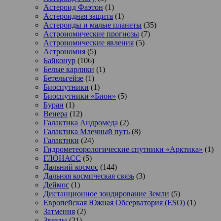
Астероид Фаэтон
(1)
Астероидная защита
(1)
Астероиды и малые планеты
(35)
Астрономические прогнозы
(7)
Астрономические явления
(5)
Астрономия
(5)
Байконур
(106)
Белые карлики
(1)
Бетельгейзе
(1)
Биоспутники
(1)
Биоспутники «Бион»
(5)
Буран
(1)
Венера
(12)
Галактика Андромеда
(2)
Галактика Млечный путь
(8)
Галактики
(24)
Гидрометеорологические спутники «Арктика»
(1)
ГЛОНАСС
(5)
Дальний космос
(144)
Дальняя космическая связь
(3)
Деймос
(1)
Дистанционное зондирование Земли
(5)
Европейская Южная Обсерватория (ESO)
(1)
Затмения
(2)
Звезды
(21)