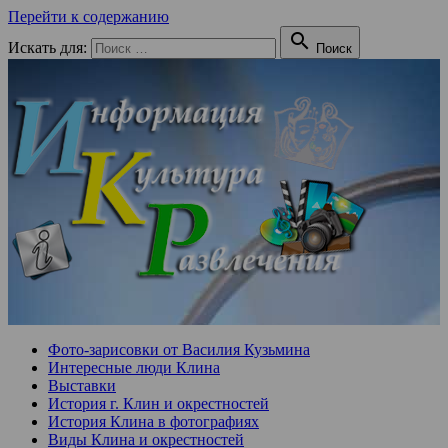
Перейти к содержанию

Искать для:
Поиск
Фото-зарисовки от Василия Кузьмина
Интересные люди Клина
Выставки
История г. Клин и окрестностей
История Клина в фотографиях
Виды Клина и окрестностей