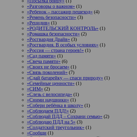
«Посылка бойцу»
(1)
«Разговоры о важном»
(1)
«Ребенок – пассажир пешеход»
(4)
«Ремень безопасности»
(3)
«Рецидив»
(1)
«РОДИТЕЛЬСКИЙ КОНТРОЛЬ»
(1)
«Ромашка безопасности»
(2)
«Росгвардия Драйв»
(3)
«Росгвардия. В особых условиях»
(1)
«Россия — страна героев!»
(1)
«Сад памяти»
(1)
«Свеча памяти»
(6)
«Своих не бросаем»
(1)
«Связь поколений»
(7)
«Сдай батарейку — спаси природу»
(1)
«Семейные ценности»
(1)
«СИМ»
(2)
«Слезь с велосипеда»
(1)
«Сними наушники»
(1)
«Собери ребёнка в школу»
(1)
«Соблюдаем ПДД!»
(2)
«Соблюдай ПДД – Сохрани семью»
(2)
«Соблюдаю ПДД на 5»
(3)
«Солдатский треугольник»
(1)
«Сообщи
(1)