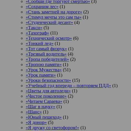
«Сообщи где торгуют смертью»
(3)
«Сохраним лес»
(1)
«Стань заметней на дороге»
(2)
«Стимул мечты это сам ты»
(1)
«Студенческий десант»
(4)
«Такси»
(5)
«Тахограф»
(11)
«Технический осмотр»
(6)
«Тонкий лед»
(1)
«Тот самый физрук»
(1)
«Трезвый водитель»
(4)
«Тропа победителей»
(2)
«Тропою памяти»
(1)
«Урок Мужества»
(51)
«Урок памяти»
(1)
«Уроки безопасности»
(15)
«Учебный год впереди – повторяем ПДД»
(1)
«Цветы для автоледи»
(1)
«Чистое поколение»
(2)
«Читаем Сараева»
(1)
«Шаг в науку»
(1)
«Шанс»
(1)
«Юный пешеход»
(1)
«Я донор»
(5)
«Я дружу со светофором!»
(1)