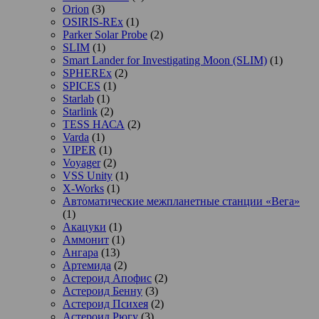
Orion
(3)
OSIRIS-REx
(1)
Parker Solar Probe
(2)
SLIM
(1)
Smart Lander for Investigating Moon (SLIM)
(1)
SPHEREx
(2)
SPICES
(1)
Starlab
(1)
Starlink
(2)
TESS НАСА
(2)
Varda
(1)
VIPER
(1)
Voyager
(2)
VSS Unity
(1)
X-Works
(1)
Автоматические межпланетные станции «Вега»
(1)
Акацуки
(1)
Аммонит
(1)
Ангара
(13)
Артемида
(2)
Астероид Апофис
(2)
Астероид Бенну
(3)
Астероид Психея
(2)
Астероид Рюгу
(3)