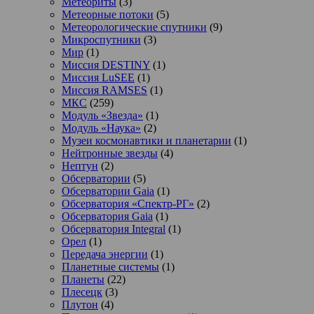
Метеориты
(3)
Метеорные потоки
(5)
Метеорологические спутники
(9)
Микроспутники
(3)
Мир
(1)
Миссия DESTINY
(1)
Миссия LuSEE
(1)
Миссия RAMSES
(1)
МКС
(259)
Модуль «Звезда»
(1)
Модуль «Наука»
(2)
Музеи космонавтики и планетарии
(1)
Нейтронные звезды
(4)
Нептун
(2)
Обсерватории
(5)
Обсерватории Gaia
(1)
Обсерватория «Спектр-РГ»
(2)
Обсерватория Gaia
(1)
Обсерватория Integral
(1)
Орел
(1)
Передача энергии
(1)
Планетные системы
(1)
Планеты
(22)
Плесецк
(3)
Плутон
(4)