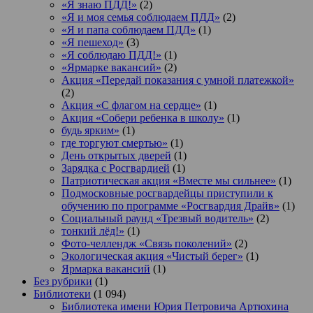
«Я знаю ПДД!»
(2)
«Я и моя семья соблюдаем ПДД»
(2)
«Я и папа соблюдаем ПДД»
(1)
«Я пешеход»
(3)
«Я соблюдаю ПДД!»
(1)
«Ярмарке вакансий»
(2)
Акция «Передай показания с умной платежкой»
(2)
Акция «С флагом на сердце»
(1)
Акция «Собери ребенка в школу»
(1)
будь ярким»
(1)
где торгуют смертью»
(1)
День открытых дверей
(1)
Зарядка с Росгвардией
(1)
Патриотическая акция «Вместе мы сильнее»
(1)
Подмосковные росгвардейцы приступили к
обучению по программе «Росгвардия Драйв»
(1)
Социальный раунд «Трезвый водитель»
(2)
тонкий лёд!»
(1)
Фото-челлендж «Связь поколений»
(2)
Экологическая акция «Чистый берег»
(1)
Ярмарка вакансий
(1)
Без рубрики
(1)
Библиотеки
(1 094)
Библиотека имени Юрия Петровича Артюхина