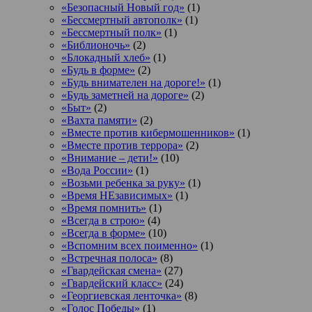
«Безопасный Новый год»
(1)
«Бессмертный автополк»
(1)
«Бессмертный полк»
(1)
«Библионочь»
(2)
«Блокадный хлеб»
(1)
«Будь в форме»
(2)
«Будь внимателен на дороге!»
(1)
«Будь заметней на дороге»
(2)
«Быт»
(2)
«Вахта памяти»
(2)
«Вместе против кибермошенников»
(1)
«Вместе против террора»
(2)
«Внимание – дети!»
(10)
«Вода России»
(1)
«Возьми ребенка за руку»
(1)
«Время НЕзависимых»
(1)
«Время помнить»
(1)
«Всегда в строю»
(4)
«Всегда в форме»
(10)
«Вспомним всех поименно»
(1)
«Встречная полоса»
(8)
«Гвардейская смена»
(27)
«Гвардейский класс»
(24)
«Георгиевская ленточка»
(8)
«Голос Победы»
(1)