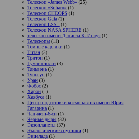
Телескоп «James Webb»
(25)
Телескоп «Subaru»
(1)
Телескоп CHEOPS
(1)
Телескоп Gaia
(1)
Телескоп LSST
(1)
Телескоп NASA SPHERE
(1)
телескоп имени Дэниела К. Иноуэ
(1)
Телескопы
(11)
Темные карлики
(1)
Титан
(3)
Тритон
(1)
Туманнности
(3)
Тяньвэнь
(1)
Тяньгун
(1)
Уран
(3)
Фобос
(2)
Харон
(1)
Хаябуса
(1)
Центр подготовки космонавтов имени Юрия
Гагарина
(1)
Чанчжэн-6-си
(1)
Черные дыры
(32)
Экзопланеты
(37)
Экологические спутники
(1)
Энцелада
(1)