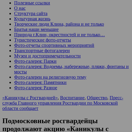
Полезные ссылки
О нас
Структура сайта
Культурная жизнь
Творческие люди Клина, района и не только
Братья наши меньшие
Природа г.Клин, окрестностей и не только…
Туристические фото-отчеты
Фото-отчеты спортивных мероприятий
Транспортные фотогалереи
Музеи и достопримечательности
Фото-галерея: Парки
Фото-галерея: Водоемы, набережные, пляжи, фонтаны и
мосты
Фото-галереи на религиозную тему
Фото-галерея: Памятники
Фото-галерея: Разное
«Каникулы с Росгвардией»
,
Воспитание
,
Общество
,
Пресс-
служба Главного управления Росгвардии по Московской
области сообщает
Подмосковные росгвардейцы
продолжают акцию «Каникулы с