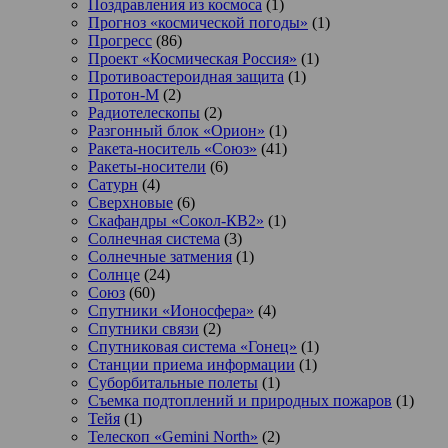
Поздравления из космоса
(1)
Прогноз «космической погоды»
(1)
Прогресс
(86)
Проект «Космическая Россия»
(1)
Противоастероидная защита
(1)
Протон-М
(2)
Радиотелескопы
(2)
Разгонный блок «Орион»
(1)
Ракета-носитель «Союз»
(41)
Ракеты-носители
(6)
Сатурн
(4)
Сверхновые
(6)
Скафандры «Сокол-КВ2»
(1)
Солнечная система
(3)
Солнечные затмения
(1)
Солнце
(24)
Союз
(60)
Спутники «Ионосфера»
(4)
Спутники связи
(2)
Спутниковая система «Гонец»
(1)
Станции приема информации
(1)
Суборбитальные полеты
(1)
Съемка подтоплений и природных пожаров
(1)
Тейя
(1)
Телескоп «Gemini North»
(2)