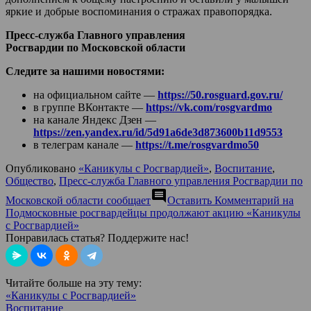
яркие и добрые воспоминания о стражах правопорядка.
Пресс-служба Главного управления
Росгвардии по Московской области
Следите за нашими новостями:
на официальном сайте —
https://50.rosguard.gov.ru/
в группе ВКонтакте —
https://vk.com/rosgvardmo
на канале Яндекс Дзен —
https://zen.yandex.ru/id/5d91a6de3d873600b11d9553
в телеграм канале —
https://t.me/rosgvardmo50
Опубликовано
«Каникулы с Росгвардией»
,
Воспитание
,
Общество
,
Пресс-служба Главного управления Росгвардии по
comment
Московской области сообщает
Оставить Комментарий
на
Подмосковные росгвардейцы продолжают акцию «Каникулы
с Росгвардией»
Понравилась статья? Поддержите нас!
Читайте больше на эту тему:
«Каникулы с Росгвардией»
Воспитание