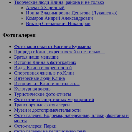
Творческие люди Клина, района и не только
Алексей Заричный
Ирина Владимировна Деньгова (Лукашенко)
Комаров Андрей Александрович
Виктор Степанович Никаноров
Фотогалереи
Фото-зарисовки от Василия Кузьмина
Природа г.Клин, окрестностей и не только…
Братья наши меньшие
История Клина в фотографиях
Виды Клина и окрестностей
Спортивная жизнь в г.о.Клин
Интересные люди Клина
История г.о. Клин и не только…
Культурная жизнь
Туристические фото-отчеты
Фото-отчеты спортивных мероприятий
Транспортные фотогалереи
Музеи и достопримечательности
Фото-галерея: Водоемы, набережные, пляжи, фонтаны и
мосты
Фото-галерея: Парки
Фото-галереи на религиозную тему