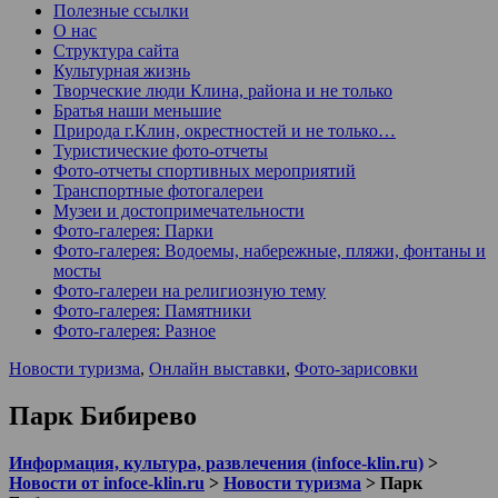
Полезные ссылки
О нас
Структура сайта
Культурная жизнь
Творческие люди Клина, района и не только
Братья наши меньшие
Природа г.Клин, окрестностей и не только…
Туристические фото-отчеты
Фото-отчеты спортивных мероприятий
Транспортные фотогалереи
Музеи и достопримечательности
Фото-галерея: Парки
Фото-галерея: Водоемы, набережные, пляжи, фонтаны и
мосты
Фото-галереи на религиозную тему
Фото-галерея: Памятники
Фото-галерея: Разное
Новости туризма
,
Онлайн выставки
,
Фото-зарисовки
Парк Бибирево
Информация, культура, развлечения (infoce-klin.ru)
>
Новости от infoce-klin.ru
>
Новости туризма
>
Парк