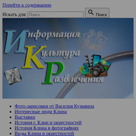
Перейти к содержанию

Искать для:
Поиск
Фото-зарисовки от Василия Кузьмина
Интересные люди Клина
Выставки
История г. Клин и окрестностей
История Клина в фотографиях
Виды Клина и окрестностей