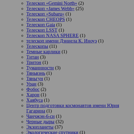
Телескоп «Gemini North»
(2)
Телескоп «James Webb»
(25)
Телескоп «Subaru»
(1)
Телескоп CHEOPS
(1)
Телескоп Gaia
(1)
Телескоп LSST
(1)
Телескоп NASA SPHERE
(1)
телескоп имени Дэниела К. Иноуэ
(1)
Телескопы
(11)
Темные карлики
(1)
Титан
(3)
Тритон
(1)
Туманнности
(3)
Тяньвэнь
(1)
Тяньгун
(1)
Уран
(3)
Фобос
(2)
Харон
(1)
Хаябуса
(1)
Центр подготовки космонавтов имени Юрия
Гагарина
(1)
Чанчжэн-6-си
(1)
Черные дыры
(32)
Экзопланеты
(37)
Экологические спутники
(1)