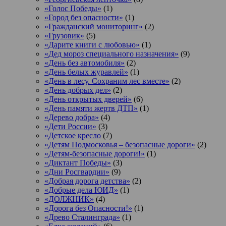
«Голос Победы»
(1)
«Город без опасности»
(1)
«Гражданский мониторинг»
(2)
«Грузовик»
(5)
«Дарите книги с любовью»
(1)
«Дед мороз специального назначения»
(9)
«День без автомобиля»
(2)
«День белых журавлей»
(1)
«День в лесу. Сохраним лес вместе»
(2)
«День добрых дел»
(2)
«День открытых дверей»
(6)
«День памяти жертв ДТП»
(1)
«Дерево добра»
(4)
«Дети России»
(3)
«Детское кресло
(7)
«Детям Подмосковья – безопасные дороги»
(2)
«Детям-безопасные дороги!»
(1)
«Диктант Победы»
(3)
«Дни Росгвардии»
(9)
«Добрая дорога детства»
(2)
«Добрые дела ЮИД»
(1)
«ДОЛЖНИК»
(4)
«Дорога без Опасности!»
(1)
«Древо Сталинграда»
(1)