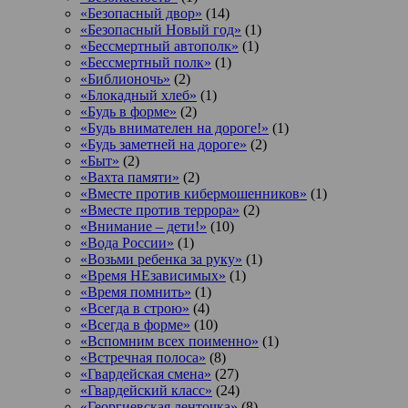
«Безопасный двор»
(14)
«Безопасный Новый год»
(1)
«Бессмертный автополк»
(1)
«Бессмертный полк»
(1)
«Библионочь»
(2)
«Блокадный хлеб»
(1)
«Будь в форме»
(2)
«Будь внимателен на дороге!»
(1)
«Будь заметней на дороге»
(2)
«Быт»
(2)
«Вахта памяти»
(2)
«Вместе против кибермошенников»
(1)
«Вместе против террора»
(2)
«Внимание – дети!»
(10)
«Вода России»
(1)
«Возьми ребенка за руку»
(1)
«Время НЕзависимых»
(1)
«Время помнить»
(1)
«Всегда в строю»
(4)
«Всегда в форме»
(10)
«Вспомним всех поименно»
(1)
«Встречная полоса»
(8)
«Гвардейская смена»
(27)
«Гвардейский класс»
(24)
«Георгиевская ленточка»
(8)