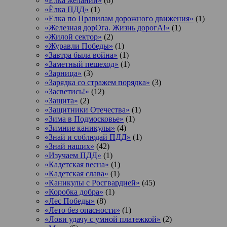
«Елка желаний»
(6)
«Ёлка ПДД»
(1)
«Елка по Правилам дорожного движения»
(1)
«Железная дорОга. Жизнь дорогА!»
(1)
«Жилой сектор»
(2)
«Журавли Победы»
(1)
«Завтра была война»
(1)
«Заметный пешеход»
(1)
«Зарница»
(3)
«Зарядка со стражем порядка»
(3)
«Засветись!»
(12)
«Защита»
(2)
«Защитники Отечества»
(1)
«Зима в Подмосковье»
(1)
«Зимние каникулы»
(4)
«Знай и соблюдай ПДД»
(1)
«Знай наших»
(42)
«Изучаем ПДД»
(1)
«Кадетская весна»
(1)
«Кадетская слава»
(1)
«Каникулы с Росгвардией»
(45)
«Коробка добра»
(1)
«Лес Победы»
(8)
«Лето без опасности»
(1)
«Лови удачу с умной платежкой»
(2)