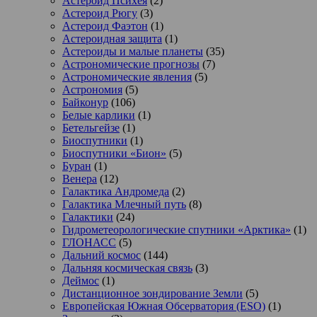
Астероид Психея
(2)
Астероид Рюгу
(3)
Астероид Фаэтон
(1)
Астероидная защита
(1)
Астероиды и малые планеты
(35)
Астрономические прогнозы
(7)
Астрономические явления
(5)
Астрономия
(5)
Байконур
(106)
Белые карлики
(1)
Бетельгейзе
(1)
Биоспутники
(1)
Биоспутники «Бион»
(5)
Буран
(1)
Венера
(12)
Галактика Андромеда
(2)
Галактика Млечный путь
(8)
Галактики
(24)
Гидрометеорологические спутники «Арктика»
(1)
ГЛОНАСС
(5)
Дальний космос
(144)
Дальняя космическая связь
(3)
Деймос
(1)
Дистанционное зондирование Земли
(5)
Европейская Южная Обсерватория (ESO)
(1)