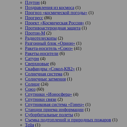
Плутон
(4)
Поздравления из космоса
(1)
Прогноз «космической погоды»
(1)
Прогресс
(86)
Проект «Космическая Россия»
(1)
Противоастероидная защита
(1)
Протон-М
(2)
Радиотелескопы
(2)
Разгонный блок «Орион»
(1)
Ракета-носитель «Союз»
(41)
Ракеты-носители
(6)
Сатурн
(4)
Сверхновые
(6)
Скафандры «Сокол-КВ2»
(1)
Солнечная система
(3)
Солнечные затмения
(1)
Солнце
(24)
Союз
(60)
Спутники «Ионосфера»
(4)
Спутники связи
(2)
Спутниковая система «Гонец»
(1)
Станции приема информации
(1)
Суборбитальные полеты
(1)
Съемка подтоплений и природных пожаров
(1)
Тейя
(1)