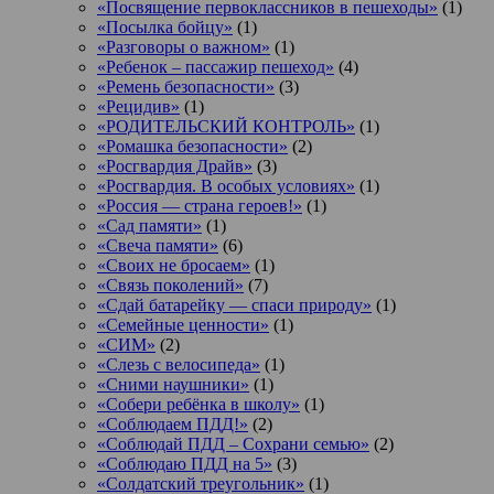
«Посвящение первоклассников в пешеходы»
(1)
«Посылка бойцу»
(1)
«Разговоры о важном»
(1)
«Ребенок – пассажир пешеход»
(4)
«Ремень безопасности»
(3)
«Рецидив»
(1)
«РОДИТЕЛЬСКИЙ КОНТРОЛЬ»
(1)
«Ромашка безопасности»
(2)
«Росгвардия Драйв»
(3)
«Росгвардия. В особых условиях»
(1)
«Россия — страна героев!»
(1)
«Сад памяти»
(1)
«Свеча памяти»
(6)
«Своих не бросаем»
(1)
«Связь поколений»
(7)
«Сдай батарейку — спаси природу»
(1)
«Семейные ценности»
(1)
«СИМ»
(2)
«Слезь с велосипеда»
(1)
«Сними наушники»
(1)
«Собери ребёнка в школу»
(1)
«Соблюдаем ПДД!»
(2)
«Соблюдай ПДД – Сохрани семью»
(2)
«Соблюдаю ПДД на 5»
(3)
«Солдатский треугольник»
(1)