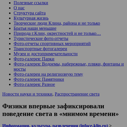
Полезные ссылки
О нас
Структура сайта
Культурная жизнь
Творческие люди Клина, района и не только
Братья наши меньшие
Природа г.Клин, окрестностей и не только…
Туристические фото-отчеты
Фото-отчеты спортивных мероприятий
Транспортные фотогалереи
Музеи и достопримечательности
Фото-галерея: Парки
Фото-галерея: Водоемы, набережные, пляжи, фонтаны и
мосты
Фото-галереи на религиозную тему
Фото-галерея: Памятники
Фото-галерея: Разное
Новости науки и техники
,
Распространение света
Физики впервые зафиксировали
поведение света в «мнимом времени»
Информация, культура, развлечения (infoce-klin.ru)
>