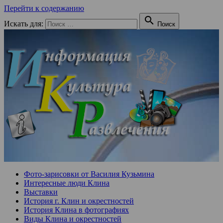
Перейти к содержанию

Искать для:
Поиск
Фото-зарисовки от Василия Кузьмина
Интересные люди Клина
Выставки
История г. Клин и окрестностей
История Клина в фотографиях
Виды Клина и окрестностей