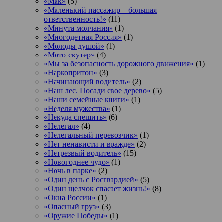
«Мак»
(5)
«Маленький пассажир – большая
ответственность!»
(11)
«Минута молчания»
(1)
«Многодетная Россия»
(1)
«Молоды душой»
(1)
«Мото-скутер»
(4)
«Мы за безопасность дорожного движения»
(1)
«Наркопритон»
(3)
«Начинающий водитель»
(2)
«Наш лес. Посади свое дерево»
(5)
«Наши семейные книги»
(1)
«Неделя мужества»
(1)
«Некуда спешить»
(6)
«Нелегал»
(4)
«Нелегальный перевозчик»
(1)
«Нет ненависти и вражде»
(2)
«Нетрезвый водитель»
(15)
«Новогоднее чудо»
(1)
«Ночь в парке»
(2)
«Один день с Росгвардией»
(5)
«Один щелчок спасает жизнь!»
(8)
«Окна России»
(1)
«Опасный груз»
(3)
«Оружие Победы»
(1)