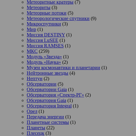
Метеоритные кратеры
(7)
Метеориты
(3)
Метеорные потоки
(5)
Метеорологические спутники
(9)
Микроспутники
(3)
Мир
(1)
Миссия DESTINY
(1)
Миссия LuSEE
(1)
Миссия RAMSES
(1)
МКС
(259)
Модуль «Звезда»
(1)
Модуль «Наука»
(2)
Музеи космонавтики и планетарии
(1)
Нейтронные звезды
(4)
Нептун
(2)
Обсерватории
(5)
Обсерватории Gaia
(1)
Обсерватория «Спектр-РГ»
(2)
Обсерватория Gaia
(1)
Обсерватория Integral
(1)
Орел
(1)
Передача энергии
(1)
Планетные системы
(1)
Планеты
(22)
Плесецк
(3)