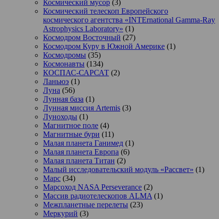
Космический мусор
(3)
Космический телескоп Европейского
космического агентства «INTErnational Gamma-Ray
Astrophysics Laboratory»
(1)
Космодром Восточный
(27)
Космодром Куру в Южной Америке
(1)
Космодромы
(35)
Космонавты
(134)
КОСПАС-САРСАТ
(2)
Ланьюэ
(1)
Луна
(56)
Лунная база
(1)
Лунная миссия Artemis
(3)
Луноходы
(1)
Магнитное поле
(4)
Магнитные бури
(11)
Малая планета Ганимед
(1)
Малая планета Европа
(6)
Малая планета Титан
(2)
Малый исследовательский модуль «Рассвет»
(1)
Марс
(34)
Марсоход NASA Perseverance
(2)
Массив радиотелескопов ALMA
(1)
Межпланетные перелеты
(23)
Меркурий
(3)