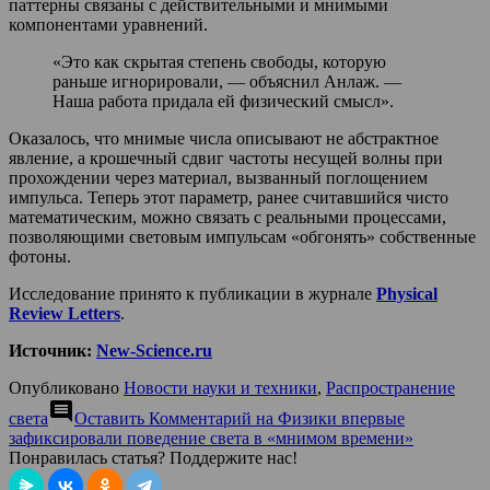
паттерны связаны с действительными и мнимыми
компонентами уравнений.
«Это как скрытая степень свободы, которую
раньше игнорировали, — объяснил Анлаж. —
Наша работа придала ей физический смысл».
Оказалось, что мнимые числа описывают не абстрактное
явление, а крошечный сдвиг частоты несущей волны при
прохождении через материал, вызванный поглощением
импульса. Теперь этот параметр, ранее считавшийся чисто
математическим, можно связать с реальными процессами,
позволяющими световым импульсам «обгонять» собственные
фотоны.
Исследование принято к публикации в журнале
Physical
Review Letters
.
Источник:
New-Science.ru
Опубликовано
Новости науки и техники
,
Распространение
comment
света
Оставить Комментарий
на Физики впервые
зафиксировали поведение света в «мнимом времени»
Понравилась статья? Поддержите нас!