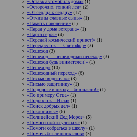
«Оставь автомобиль дома»
(1)
«Осторожно, тонкий лед»
(2)
«От сердца к сердцу»
(17)
«Отчизны славные сыны»
(1)
«Память поколений»
(1)
«Парад у дома ветерана»
(1)
«Парта героя»
(4)
«Передай космический привет!»
(1)
«Перекресток — Светофор»
(3)
«Пешеход
(3)
«Пешеход — пешеходный переход»
(3)
«Пешеход будь внимателен!»
(1)
«Пешеход»
(10)
«Пешеходный переход»
(6)
«Письмо водителю»
(3)
«Письмо защитнику»
(1)
«По дороге в школу – безопасно!»
(1)
«По примеру Отца»
(1)
«Подросток ‒ Игла»
(1)
«Поиск добрых дел»
(1)
«Поклонимся»
(6)
«Полицейский Дед Мороз»
(5)
«Помоги пойти учиться»
(1)
«Помоги собраться в школу»
(1)
«Помочь без лишних слов»
(3)