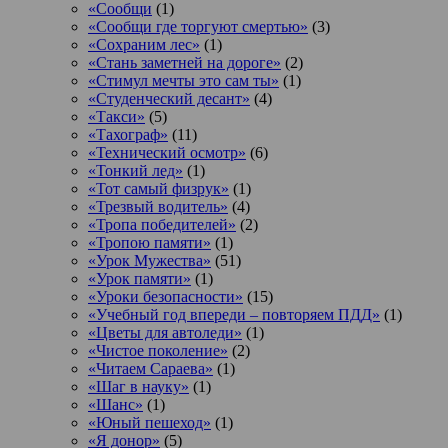
«Сообщи
(1)
«Сообщи где торгуют смертью»
(3)
«Сохраним лес»
(1)
«Стань заметней на дороге»
(2)
«Стимул мечты это сам ты»
(1)
«Студенческий десант»
(4)
«Такси»
(5)
«Тахограф»
(11)
«Технический осмотр»
(6)
«Тонкий лед»
(1)
«Тот самый физрук»
(1)
«Трезвый водитель»
(4)
«Тропа победителей»
(2)
«Тропою памяти»
(1)
«Урок Мужества»
(51)
«Урок памяти»
(1)
«Уроки безопасности»
(15)
«Учебный год впереди – повторяем ПДД»
(1)
«Цветы для автоледи»
(1)
«Чистое поколение»
(2)
«Читаем Сараева»
(1)
«Шаг в науку»
(1)
«Шанс»
(1)
«Юный пешеход»
(1)
«Я донор»
(5)