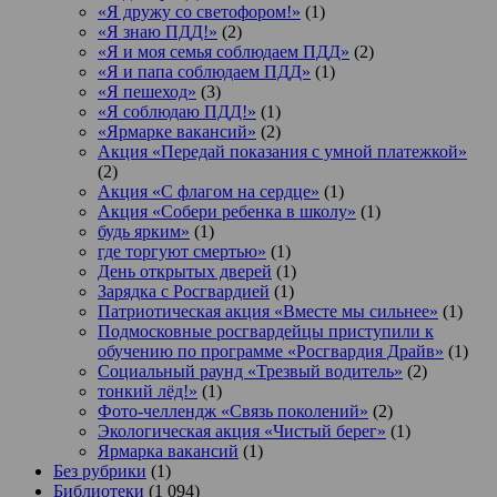
«Я дружу со светофором!»
(1)
«Я знаю ПДД!»
(2)
«Я и моя семья соблюдаем ПДД»
(2)
«Я и папа соблюдаем ПДД»
(1)
«Я пешеход»
(3)
«Я соблюдаю ПДД!»
(1)
«Ярмарке вакансий»
(2)
Акция «Передай показания с умной платежкой»
(2)
Акция «С флагом на сердце»
(1)
Акция «Собери ребенка в школу»
(1)
будь ярким»
(1)
где торгуют смертью»
(1)
День открытых дверей
(1)
Зарядка с Росгвардией
(1)
Патриотическая акция «Вместе мы сильнее»
(1)
Подмосковные росгвардейцы приступили к
обучению по программе «Росгвардия Драйв»
(1)
Социальный раунд «Трезвый водитель»
(2)
тонкий лёд!»
(1)
Фото-челлендж «Связь поколений»
(2)
Экологическая акция «Чистый берег»
(1)
Ярмарка вакансий
(1)
Без рубрики
(1)
Библиотеки
(1 094)