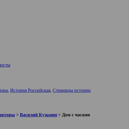
мосты
йона
,
История Российская
,
Страницы истории
авторы
>
Василий Кузьмин
>
Дом с часами