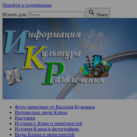
Перейти к содержанию

Искать для:
Поиск
Фото-зарисовки от Василия Кузьмина
Интересные люди Клина
Выставки
История г. Клин и окрестностей
История Клина в фотографиях
Виды Клина и окрестностей