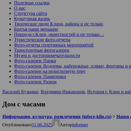
Полезные ссылки
О нас
Структура сайта
Культурная жизнь
Творческие люди Клина, района и не только
Братья наши меньшие
Природа г.Клин, окрестностей и не только…
Туристические фото-отчеты
Фото-отчеты спортивных мероприятий
Транспортные фотогалереи
Музеи и достопримечательности
Фото-галерея: Парки
Фото-галерея: Водоемы, набережные, пляжи, фонтаны и 
Фото-галереи на религиозную тему
Фото-галерея: Памятники
Фото-галерея: Разное
Василий Кузьмин
,
Владимир Никаноров
,
История г. Клин и ра
Дом с часами
Информация, культура, развлечения (infoce-klin.ru)
>
Наши 
Опубликовано
11.06.2025
Автор
informer